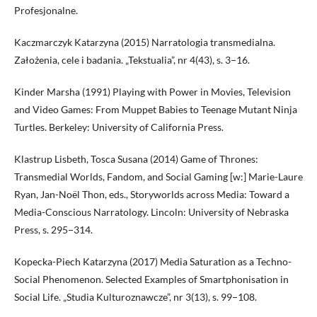
Profesjonalne.
Kaczmarczyk Katarzyna (2015) Narratologia transmedialna.
Założenia, cele i badania. „Tekstualia”, nr 4(43), s. 3−16.
Kinder Marsha (1991) Playing with Power in Movies, Television
and Video Games: From Muppet Babies to Teenage Mutant Ninja
Turtles. Berkeley: University of California Press.
Klastrup Lisbeth, Tosca Susana (2014) Game of Thrones:
Transmedial Worlds, Fandom, and Social Gaming [w:] Marie-Laure
Ryan, Jan-Noël Thon, eds., Storyworlds across Media: Toward a
Media-Conscious Narratology. Lincoln: University of Nebraska
Press, s. 295−314.
Kopecka-Piech Katarzyna (2017) Media Saturation as a Techno-
Social Phenomenon. Selected Examples of Smartphonisation in
Social Life. „Studia Kulturoznawcze”, nr 3(13), s. 99−108.