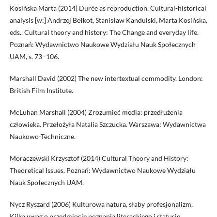
Kosińska Marta (2014) Durée as reproduction. Cultural-historical
analysis [w:] Andrzej Bełkot, Stanisław Kandulski, Marta Kosińska,
eds., Cultural theory and history: The Change and everyday life.
Poznań: Wydawnictwo Naukowe Wydziału Nauk Społecznych
UAM, s. 73−106.
Marshall David (2002) The new intertextual commodity. London:
British Film Institute.
McLuhan Marshall (2004) Zrozumieć media: przedłużenia
człowieka. Przełożyła Natalia Szczucka. Warszawa: Wydawnictwa
Naukowo-Techniczne.
Moraczewski Krzysztof (2014) Cultural Theory and History:
Theoretical Issues. Poznań: Wydawnictwo Naukowe Wydziału
Nauk Społecznych UAM.
Nycz Ryszard (2006) Kulturowa natura, słaby profesjonalizm.
Kilka uwag o przedmiocie poznania literackiego i statusie