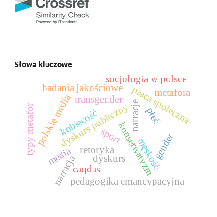
Słowa kluczowe
socjologia w polsce
badania jakościowe
praca społeczna
metafora
polskie media
transgender
narracje
dyskurs publiczny
typy metafor
płeć
kobiecość
konserwatyzm
sport
gender
męskość
retoryka
media
dyskurs
narracja
caqdas
pedagogika emancypacyjna