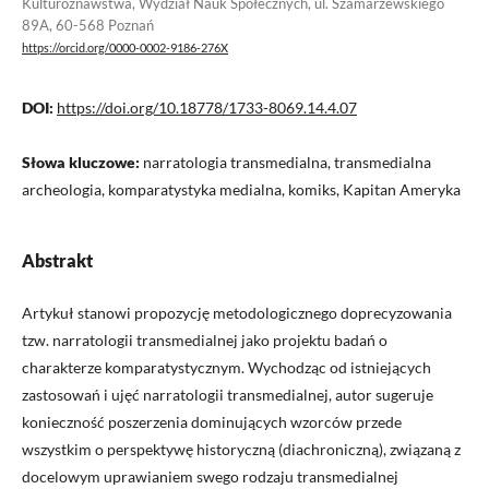
Kulturoznawstwa, Wydział Nauk Społecznych, ul. Szamarzewskiego
89A, 60-568 Poznań
https://orcid.org/0000-0002-9186-276X
DOI:
https://doi.org/10.18778/1733-8069.14.4.07
Słowa kluczowe:
narratologia transmedialna, transmedialna
archeologia, komparatystyka medialna, komiks, Kapitan Ameryka
Abstrakt
Artykuł stanowi propozycję metodologicznego doprecyzowania
tzw. narratologii transmedialnej jako projektu badań o
charakterze komparatystycznym. Wychodząc od istniejących
zastosowań i ujęć narratologii transmedialnej, autor sugeruje
konieczność poszerzenia dominujących wzorców przede
wszystkim o perspektywę historyczną (diachroniczną), związaną z
docelowym uprawianiem swego rodzaju transmedialnej