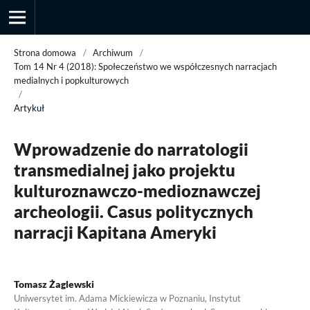
Strona domowa
/
Archiwum
/
Tom 14 Nr 4 (2018): Społeczeństwo we współczesnych narracjach
medialnych i popkulturowych
/
Przegląd Socjologii Jakościowej
Artykuł
Wprowadzenie do narratologii
transmedialnej jako projektu
kulturoznawczo-medioznawczej
archeologii. Casus politycznych
narracji Kapitana Ameryki
Tomasz Żaglewski
Uniwersytet im. Adama Mickiewicza w Poznaniu, Instytut