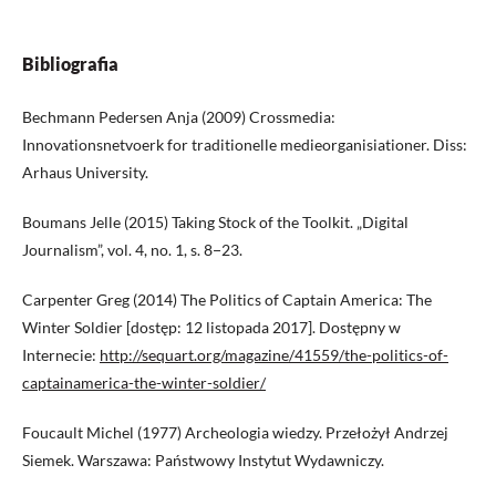
Bibliografia
Bechmann Pedersen Anja (2009) Crossmedia:
Innovationsnetvoerk for traditionelle medieorganisiationer. Diss:
Arhaus University.
Boumans Jelle (2015) Taking Stock of the Toolkit. „Digital
Journalism”, vol. 4, no. 1, s. 8−23.
Carpenter Greg (2014) The Politics of Captain America: The
Winter Soldier [dostęp: 12 listopada 2017]. Dostępny w
Internecie:
http://sequart.org/magazine/41559/the-politics-of-
captainamerica-the-winter-soldier/
Foucault Michel (1977) Archeologia wiedzy. Przełożył Andrzej
Siemek. Warszawa: Państwowy Instytut Wydawniczy.