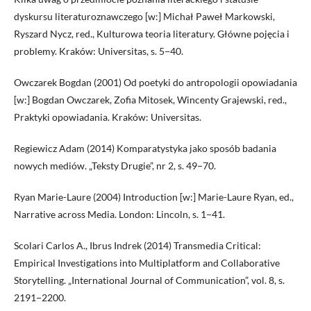
dyskursu literaturoznawczego [w:] Michał Paweł Markowski,
Ryszard Nycz, red., Kulturowa teoria literatury. Główne pojęcia i
problemy. Kraków: Universitas, s. 5−40.
Owczarek Bogdan (2001) Od poetyki do antropologii opowiadania
[w:] Bogdan Owczarek, Zofia Mitosek, Wincenty Grajewski, red.,
Praktyki opowiadania. Kraków: Universitas.
Regiewicz Adam (2014) Komparatystyka jako sposób badania
nowych mediów. „Teksty Drugie”, nr 2, s. 49−70.
Ryan Marie-Laure (2004) Introduction [w:] Marie-Laure Ryan, ed.,
Narrative across Media. London: Lincoln, s. 1−41.
Scolari Carlos A., Ibrus Indrek (2014) Transmedia Critical:
Empirical Investigations into Multiplatform and Collaborative
Storytelling. „International Journal of Communication”, vol. 8, s.
2191−2200.