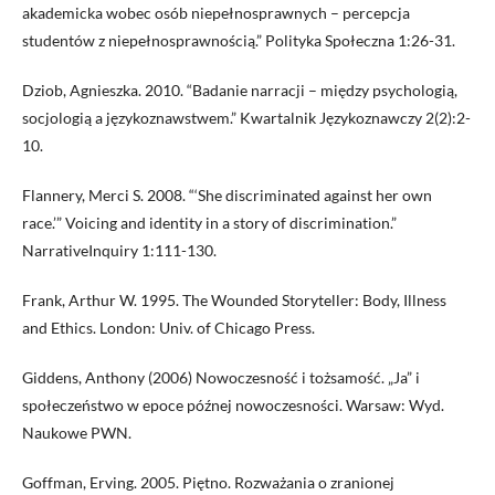
akademicka wobec osób niepełnosprawnych – percepcja
studentów z niepełnosprawnością.” Polityka Społeczna 1:26-31.
Dziob, Agnieszka. 2010. “Badanie narracji – między psychologią,
socjologią a językoznawstwem.” Kwartalnik Językoznawczy 2(2):2-
10.
Flannery, Merci S. 2008. “‘She discriminated against her own
race.’” Voicing and identity in a story of discrimination.”
NarrativeInquiry 1:111-130.
Frank, Arthur W. 1995. The Wounded Storyteller: Body, Illness
and Ethics. London: Univ. of Chicago Press.
Giddens, Anthony (2006) Nowoczesność i tożsamość. „Ja” i
społeczeństwo w epoce późnej nowoczesności. Warsaw: Wyd.
Naukowe PWN.
Goffman, Erving. 2005. Piętno. Rozważania o zranionej