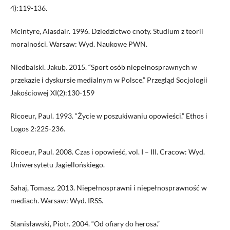
4):119-136.
McIntyre, Alasdair. 1996. Dziedzictwo cnoty. Studium z teorii
moralności. Warsaw: Wyd. Naukowe PWN.
Niedbalski. Jakub. 2015. “Sport osób niepełnosprawnych w
przekazie i dyskursie medialnym w Polsce.” Przegląd Socjologii
Jakościowej XI(2):130-159
Ricoeur, Paul. 1993. “Życie w poszukiwaniu opowieści.” Ethos i
Logos 2:225-236.
Ricoeur, Paul. 2008. Czas i opowieść, vol. I – III. Cracow: Wyd.
Uniwersytetu Jagiellońskiego.
Sahaj, Tomasz. 2013. Niepełnosprawni i niepełnosprawność w
mediach. Warsaw: Wyd. IRSS.
Stanisławski, Piotr. 2004. “Od ofiary do herosa.”