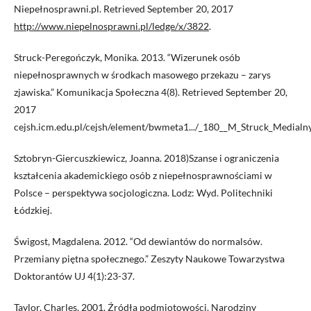
Niepełnosprawni.pl. Retrieved September 20, 2017
http://www.niepelnosprawni.pl/ledge/x/3822
.
Struck-Peregończyk, Monika. 2013. “Wizerunek osób
niepełnosprawnych w środkach masowego przekazu – zarys
zjawiska.” Komunikacja Społeczna 4(8). Retrieved September 20,
2017
cejsh.icm.edu.pl/cejsh/element/bwmeta1.../_180__M_Struck_Medialny
Sztobryn-Giercuszkiewicz, Joanna. 2018)Szanse i ograniczenia
kształcenia akademickiego osób z niepełnosprawnościami w
Polsce – perspektywa socjologiczna. Lodz: Wyd. Politechniki
Łódzkiej.
Świgost, Magdalena. 2012. “Od dewiantów do normalsów.
Przemiany piętna społecznego.” Zeszyty Naukowe Towarzystwa
Doktorantów UJ 4(1):23-37.
Taylor, Charles. 2001. Źródła podmiotowości. Narodziny