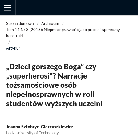
Strona domowa
/
Archiwum
/
Tom 14 Nr 3 (2018): Niepełnosprawność jako proces i społeczny
konstrukt
/
Przegląd Socjologii Jakościowej
Artykuł
„Dzieci gorszego Boga” czy
„superherosi”? Narracje
tożsamościowe osób
niepełnosprawnych w roli
studentów wyższych uczelni
Joanna Sztobryn-Giercuszkiewicz
Lodz University of Technology