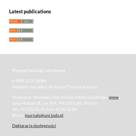
Latest publications
Przegląd Socjologii Jakościowej
e-ISSN 1733-8069
Redaktor naczelny: Krzysztof Tomasz Konecki
Wydawca: Wydawnictwo Uniwersytetu Łódzkiego (
www
)
Jana Matejki St., no 34A, 90-237 Łódź, Poland
Tel.: 42 235 01 65, fax: 42 66 55 86
Biuro:
journals@uni.lodz.pl
Deklaracja dostępności