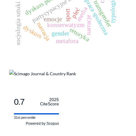
typologie czasu
dyskurs publiczny
praca społeczna
transgender
socjologia sztuki
media
płeć
sport
narracje
emocje
narracja
konserwatyzm
dyskurs
retoryka
gender
metafora
0.7
2025
CiteScore
31st percentile
Powered by Scopus