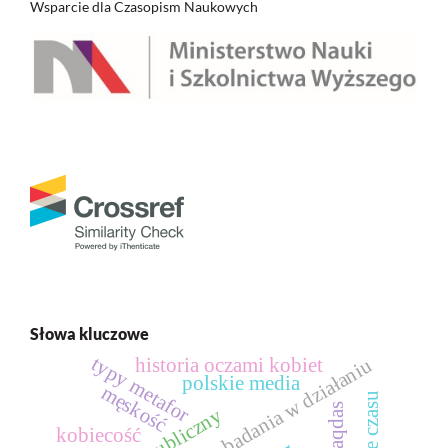
Wsparcie dla Czasopism Naukowych
Słowa kluczowe
typy metafor
historia oczami kobiet
partycypacyjne badania w działaniu
polskie media
męskość
caqdas
kobiecość