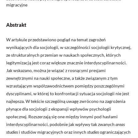
migracyjne
Abstrakt
W artykule przedstawiono pogląd na temat zagrożeń
wynikających dla socjologii, w szczególności socjologii krytycznej,
ze strukturalnych przemian w naukach społecznych, których
legitymizacją jest coraz większe znacznie interdyscyplinarności.
Jak wskazano, moż­na je wiązać z rosnącymi presjami
zewnętrznymi na nauki społeczne, a także związanym z tym
wzrastającym współzawodnictwem pomiędzy poszczególnymi
dyscyplinami, w której to konfrontacji sytuacja socjologii nie jest
najlepsza. W tekście szczególną uwagę zwrócono na zagrożenia
płynące dla socjologii z ekspansji wpływów psychologii
społecznej. Rozszerzają się one między innymi pod hasłami
interdyscyplinarności, podobnie jak wpływy tak zwanych
areas
studies
i studiów migracyjnych oraz innych
studies
ograniczających