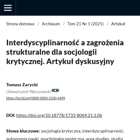
Strona domowa
/
Archiwum
/
Tom 21 Nr 1 (2025)
/
Artykuł
Interdyscyplinarność a zagrożenia
Przegląd Socjologii Jakościowej
strukturalne dla socjologii
krytycznej. Artykuł dyskusyjny
Tomasz Zarycki
Uniwersytet Warszawski
https://orcid.org/0000-0003-2330-4499
DOI:
https://doi.org/10.18778/1733-8069.21.1.06
Słowa kluczowe:
socjologia krytyczna, interdyscyplinarność,
autonomia nauki, psychologia społeczna, area studies, studia