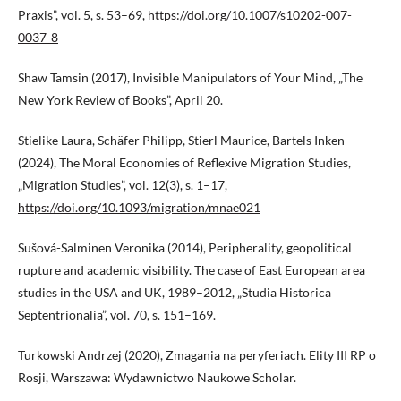
Praxis”, vol. 5, s. 53–69,
https://doi.org/10.1007/s10202-007-
0037-8
Shaw Tamsin (2017), Invisible Manipulators of Your Mind, „The
New York Review of Books”, April 20.
Stielike Laura, Schäfer Philipp, Stierl Maurice, Bartels Inken
(2024), The Moral Economies of Reflexive Migration Studies,
„Migration Studies”, vol. 12(3), s. 1–17,
https://doi.org/10.1093/migration/mnae021
Sušová-Salminen Veronika (2014), Peripherality, geopolitical
rupture and academic visibility. The case of East European area
studies in the USA and UK, 1989–2012, „Studia Historica
Septentrionalia”, vol. 70, s. 151–169.
Turkowski Andrzej (2020), Zmagania na peryferiach. Elity III RP o
Rosji, Warszawa: Wydawnictwo Naukowe Scholar.