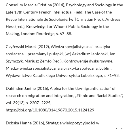
Consolim Marcia Cristina (2014), Psychology and Sociology in the
Late 19th Century French Intellectual Field: The Case of the
Revue Internationale de Sociologie, [w:] Christian Fleck, Andreas
Hess (red.), Knowledge for Whom? Public Sociology in the
Making, London: Routledge, s. 67–88.
Czyżewski Marek (2012), Wiedza specjalistyczna i praktyka
społeczna – przemiany i pułapki, [w:] Arkadiusz Jabłoński, Jan
Szymczyk, Mariusz Zemło (red.), Kontrowersje dyskursywne.
Między wiedzą specjalistyczną a praktyką społeczną, Lublin:
Wydawnictwo Katolickiego Uniwersytetu Lubelskiego, s. 71–93.
Dahinden Janine (2016), A plea for the ‘de-migranticization’ of
research on migration and integration, „Ethnic and Racial Studies”,
vol. 39(13), s. 2207–2225,
https://doi.org/10.1080/01419870.2015.1124129
Dębska Hanna (2016), Strategia wielopozycyjności w