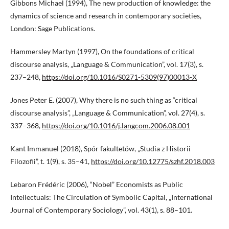
Gibbons Michael (1994), The new production of knowledge: the
dynamics of science and research in contemporary societies,
London: Sage Publications.
Hammersley Martyn (1997), On the foundations of critical
discourse analysis, „Language & Communication”, vol. 17(3), s.
237–248,
https://doi.org/10.1016/S0271-5309(97)00013-X
Jones Peter E. (2007), Why there is no such thing as “critical
discourse analysis”, „Language & Communication”, vol. 27(4), s.
337–368,
https://doi.org/10.1016/j.langcom.2006.08.001
Kant Immanuel (2018), Spór fakultetów, „Studia z Historii
Filozofii”, t. 1(9), s. 35–41,
https://doi.org/10.12775/szhf.2018.003
Lebaron Frédéric (2006), “Nobel” Economists as Public
Intellectuals: The Circulation of Symbolic Capital, „International
Journal of Contemporary Sociology”, vol. 43(1), s. 88–101.