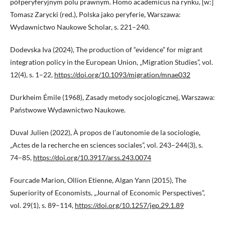
półperyferyjnym polu prawnym. Homo academicus na rynku, [w:]
Tomasz Zarycki (red.), Polska jako peryferie, Warszawa:
Wydawnictwo Naukowe Scholar, s. 221–240.
Dodevska Iva (2024), The production of “evidence” for migrant
integration policy in the European Union, „Migration Studies”, vol.
12(4), s. 1–22,
https://doi.org/10.1093/migration/mnae032
Durkheim Émile (1968), Zasady metody socjologicznej, Warszawa:
Państwowe Wydawnictwo Naukowe.
Duval Julien (2022), À propos de l’autonomie de la sociologie,
„Actes de la recherche en sciences sociales”, vol. 243–244(3), s.
74–85,
https://doi.org/10.3917/arss.243.0074
Fourcade Marion, Ollion Etienne, Algan Yann (2015), The
Superiority of Economists, „Journal of Economic Perspectives”,
vol. 29(1), s. 89–114,
https://doi.org/10.1257/jep.29.1.89