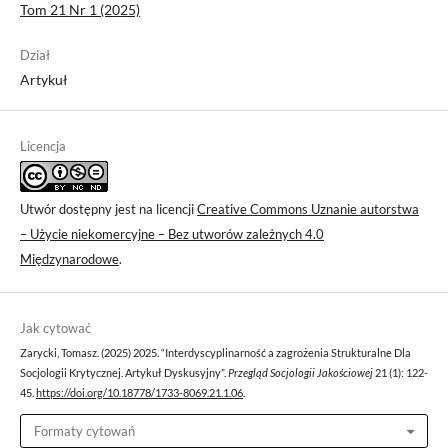
Tom 21 Nr 1 (2025)
Dział
Artykuł
Licencja
Utwór dostępny jest na licencji
Creative Commons Uznanie autorstwa
– Użycie niekomercyjne – Bez utworów zależnych 4.0
Międzynarodowe
.
Jak cytować
Zarycki, Tomasz. (2025) 2025. “Interdyscyplinarność a zagrożenia Strukturalne Dla
Socjologii Krytycznej. Artykuł Dyskusyjny”.
Przegląd Socjologii Jakościowej
21 (1): 122-
45.
https://doi.org/10.18778/1733-8069.21.1.06
.
Formaty cytowań