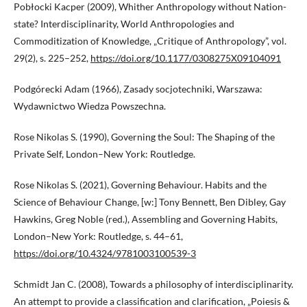
Pobłocki Kacper (2009), Whither Anthropology without Nation-
state? Interdisciplinarity, World Anthropologies and
Commoditization of Knowledge, „Critique of Anthropology”, vol.
29(2), s. 225–252,
https://doi.org/10.1177/0308275X09104091
Podgórecki Adam (1966), Zasady socjotechniki, Warszawa:
Wydawnictwo Wiedza Powszechna.
Rose Nikolas S. (1990), Governing the Soul: The Shaping of the
Private Self, London–New York: Routledge.
Rose Nikolas S. (2021), Governing Behaviour. Habits and the
Science of Behaviour Change, [w:] Tony Bennett, Ben Dibley, Gay
Hawkins, Greg Noble (red.), Assembling and Governing Habits,
London–New York: Routledge, s. 44–61,
https://doi.org/10.4324/9781003100539-3
Schmidt Jan C. (2008), Towards a philosophy of interdisciplinarity.
An attempt to provide a classification and clarification, „Poiesis &