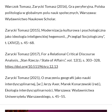
Warczok Tomasz, Zarycki Tomasz (2016), Gra peryferyjna. Polska
politologia w globalnym polu nauk społecznych, Warszawa:
Wydawnictwo Naukowe Scholar.
Zarycki Tomasz (2015), Modernizacja kulturowa i psychologiczna
jako ideologia inteligenckiej hegemonii, „Przegląd Socjologiczny”,
t. LXIV(2), s. 45–68.
Zarycki Tomasz (2017), For a Relational Critical Discourse
Analysis, „Stan Rzeczy / State of Affairs”, vol. 12(1), s. 303–328,
https://doi.org/10.51196/srz.12.13
Zarycki Tomasz (2021), O znaczeniu geografii jako nauki
interdyscyplinarnej, [w:] Jerzy Axer, Marek Konarzewski (red.),
Ekologia interdyscyplinarności, Warszawa: Wydawnictwa
Uniwersytetu Warszawskiego, s. 45–55.