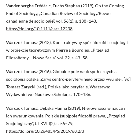
Vandenberghe Frédéric, Fuchs Stephan (2019), On the Coming
End of Sociology, „Canadian Review of Sociology/Revue
canadienne de sociologie”, vol. 56(1), s. 138–143,
https://doi.org/10.1111/cars.12238
Warczok Tomasz (2013), Konstruktywny spór filozofii i socjologii
w projekcie teoretycznym Pierre’a Bourdieu, „Przegląd
Filozoficzny – Nowa Seria”, vol. 22, s. 43–58.
Warczok Tomasz (2016), Globalne pole nauk społecznych a
socjologia polska. Zarys centro-peryferyjnego przepływu idei, [w:]
Tomasz Zarycki (red.), Polska jako peryferie, Warszawa:
Wydawnictwo Naukowe Scholar, s. 170–186.
Warczok Tomasz, Dębska Hanna (2019), Nierówności w nauce i
ich uwarunkowania. Polskie (sub)pole filozofii prawa, „Przegląd
Socjologiczny”, t. LXVIII(2), s. 55–79,
https://doi.org/10.26485/PS/2019/68.2/3