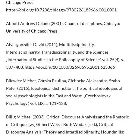
Chicago Press,
https://doi.org/10.7208/chicago/9780226189666.001.0001
Abbott Andrew Delano (2001), Chaos of disciplines, Chicago:
University of Chicago Press.
Alvargonzález David (2011), Multidisciplinarity,
Interdisciplinarity, Transdisciplinarity, and the Sciences,
„International Studies in the Philosophy of Science”, vol. 25(4), s.
387–403,
https://doi.org/10.1080/02698595.2011.623366
Bilewicz Michał, Górska Paulina, Cichocka Aleksandra, Szabo
Peter (2015), Ideological distinction: The political ideologies of
social psychologists in the East and West, „Czechoslovak
Psychology”, vol. LIX, s. 121–128.
Billig Michael (2003), Critical Discourse Analysis and the Rhetoric
of Critique, [w:] Gilbert Weiss, Ruth Wodak (red.), Critical
Discourse Analysis: Theory and Interdisciplinarity, Houndmills: