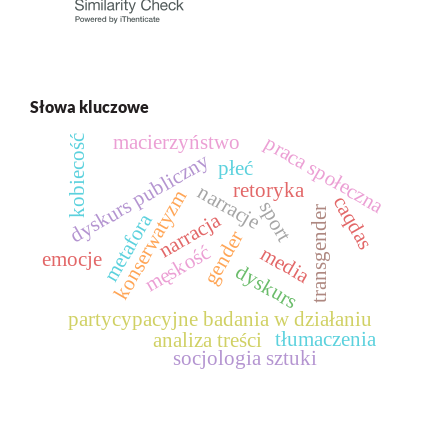
Słowa kluczowe
macierzyństwo
praca społeczna
kobiecość
dyskurs publiczny
płeć
retoryka
narracje
konserwatyzm
caqdas
sport
transgender
narracja
metafora
gender
męskość
media
emocje
dyskurs
partycypacyjne badania w działaniu
tłumaczenia
analiza treści
socjologia sztuki