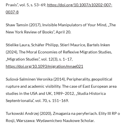
Praxis”, vol. 5, s. 53–69,
https://doi.org/10.1007/s10202-007-
0037-8
Shaw Tamsin (2017), Invisible Manipulators of Your Mind, „The
New York Review of Books”, April 20.
Stielike Laura, Schäfer Philipp, Stierl Maurice, Bartels Inken
(2024), The Moral Economies of Reflexive Migration Studies,
„Migration Studies”, vol. 12(3), s. 1–17,
https://doi.org/10.1093/migration/mnae021
Sušová-Salminen Veronika (2014), Peripherality, geopolitical
rupture and academic visibility. The case of East European area
studies in the USA and UK, 1989–2012, „Studia Historica
Septentrionalia”, vol. 70, s. 151–169.
Turkowski Andrzej (2020), Zmagania na peryferiach. Elity III RP o
Rosji, Warszawa: Wydawnictwo Naukowe Scholar.