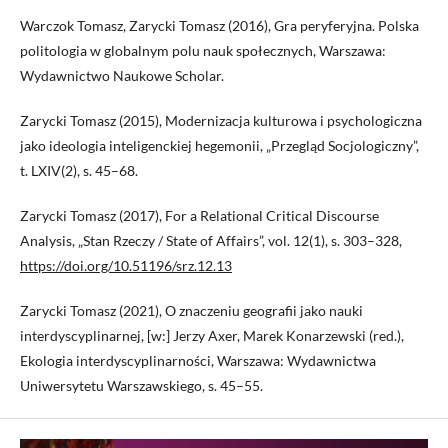
Warczok Tomasz, Zarycki Tomasz (2016), Gra peryferyjna. Polska
politologia w globalnym polu nauk społecznych, Warszawa:
Wydawnictwo Naukowe Scholar.
Zarycki Tomasz (2015), Modernizacja kulturowa i psychologiczna
jako ideologia inteligenckiej hegemonii, „Przegląd Socjologiczny”,
t. LXIV(2), s. 45–68.
Zarycki Tomasz (2017), For a Relational Critical Discourse
Analysis, „Stan Rzeczy / State of Affairs”, vol. 12(1), s. 303–328,
https://doi.org/10.51196/srz.12.13
Zarycki Tomasz (2021), O znaczeniu geografii jako nauki
interdyscyplinarnej, [w:] Jerzy Axer, Marek Konarzewski (red.),
Ekologia interdyscyplinarności, Warszawa: Wydawnictwa
Uniwersytetu Warszawskiego, s. 45–55.