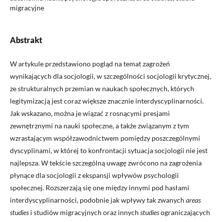
migracyjne
Abstrakt
W artykule przedstawiono pogląd na temat zagrożeń
wynikających dla socjologii, w szczególności socjologii krytycznej,
ze strukturalnych przemian w naukach społecznych, których
legitymizacją jest coraz większe znacznie interdyscyplinarności.
Jak wskazano, moż­na je wiązać z rosnącymi presjami
zewnętrznymi na nauki społeczne, a także związanym z tym
wzrastającym współzawodnictwem pomiędzy poszczególnymi
dyscyplinami, w której to konfrontacji sytuacja socjologii nie jest
najlepsza. W tekście szczególną uwagę zwrócono na zagrożenia
płynące dla socjologii z ekspansji wpływów psychologii
społecznej. Rozszerzają się one między innymi pod hasłami
interdyscyplinarności, podobnie jak wpływy tak zwanych
areas
studies
i studiów migracyjnych oraz innych
studies
ograniczających