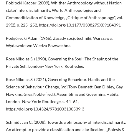
Pobłocki Kacper (2009), Whither Anthropology without Nation-
state? Interdisciplinarity, World Anthropologies and
Commoditization of Knowledge, „Critique of Anthropology”, vol.
29(2), s. 225–252,
https://doi.org/10.1177/0308275X09104091
Podgórecki Adam (1966), Zasady socjotechniki, Warszawa:
Wydawnictwo Wiedza Powszechna.
Rose Nikolas S. (1990), Governing the Soul: The Shaping of the
Private Self, London–New York: Routledge.
Rose Nikolas S. (2021), Governing Behaviour. Habits and the
Science of Behaviour Change, [w:] Tony Bennett, Ben Dibley, Gay
Hawkins, Greg Noble (red.), Assembling and Governing Habits,
London–New York: Routledge, s. 44–61,
https://doi.org/10.4324/9781003100539-3
Schmidt Jan C. (2008), Towards a philosophy of interdisciplinarity.
An attempt to provide a classification and clarification, „Poiesis &