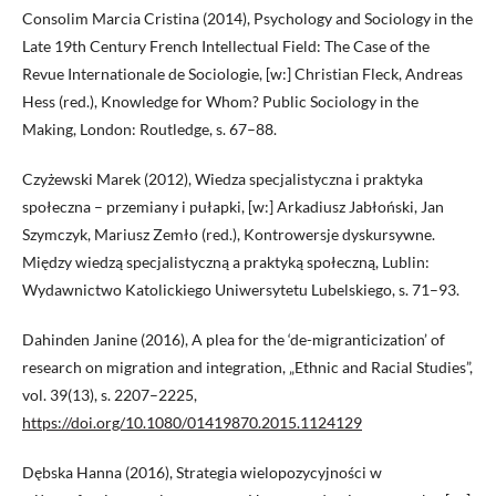
Consolim Marcia Cristina (2014), Psychology and Sociology in the
Late 19th Century French Intellectual Field: The Case of the
Revue Internationale de Sociologie, [w:] Christian Fleck, Andreas
Hess (red.), Knowledge for Whom? Public Sociology in the
Making, London: Routledge, s. 67–88.
Czyżewski Marek (2012), Wiedza specjalistyczna i praktyka
społeczna – przemiany i pułapki, [w:] Arkadiusz Jabłoński, Jan
Szymczyk, Mariusz Zemło (red.), Kontrowersje dyskursywne.
Między wiedzą specjalistyczną a praktyką społeczną, Lublin:
Wydawnictwo Katolickiego Uniwersytetu Lubelskiego, s. 71–93.
Dahinden Janine (2016), A plea for the ‘de-migranticization’ of
research on migration and integration, „Ethnic and Racial Studies”,
vol. 39(13), s. 2207–2225,
https://doi.org/10.1080/01419870.2015.1124129
Dębska Hanna (2016), Strategia wielopozycyjności w