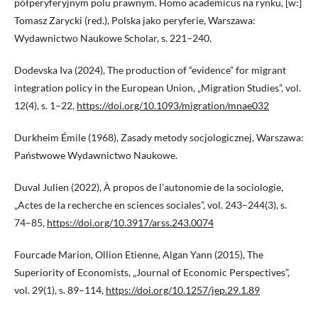
półperyferyjnym polu prawnym. Homo academicus na rynku, [w:]
Tomasz Zarycki (red.), Polska jako peryferie, Warszawa:
Wydawnictwo Naukowe Scholar, s. 221–240.
Dodevska Iva (2024), The production of “evidence” for migrant
integration policy in the European Union, „Migration Studies”, vol.
12(4), s. 1–22,
https://doi.org/10.1093/migration/mnae032
Durkheim Émile (1968), Zasady metody socjologicznej, Warszawa:
Państwowe Wydawnictwo Naukowe.
Duval Julien (2022), À propos de l’autonomie de la sociologie,
„Actes de la recherche en sciences sociales”, vol. 243–244(3), s.
74–85,
https://doi.org/10.3917/arss.243.0074
Fourcade Marion, Ollion Etienne, Algan Yann (2015), The
Superiority of Economists, „Journal of Economic Perspectives”,
vol. 29(1), s. 89–114,
https://doi.org/10.1257/jep.29.1.89