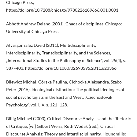
Chicago Press,
https://doi.org/10.7208/chicago/9780226189666.001.0001
Abbott Andrew Delano (2001), Chaos of disciplines, Chicago:
University of Chicago Press.
Alvargonzález David (2011), Multidisciplinarity,
Interdisciplinarity, Transdisciplinarity, and the Sciences,
„International Studies in the Philosophy of Science”, vol. 25(4), s.
387–403,
https://doi.org/10.1080/02698595.2011.623366
Bilewicz Michał, Górska Paulina, Cichocka Aleksandra, Szabo
Peter (2015), Ideological distinction: The political ideologies of
social psychologists in the East and West, „Czechoslovak
Psychology”, vol. LIX, s. 121–128.
Billig Michael (2003), Critical Discourse Analysis and the Rhetoric
of Critique, [w:] Gilbert Weiss, Ruth Wodak (red.), Critical
Discourse Analysis: Theory and Interdisciplinarity, Houndmills: