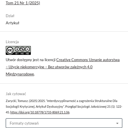
Tom 21 Nr 1 (2025)
Dział
Artykuł
Licencja
Utwór dostępny jest na licencji
Creative Commons Uznanie autorstwa
– Użycie niekomercyjne – Bez utworów zależnych 4.0
Międzynarodowe
.
Jak cytować
Zarycki, Tomasz. (2025) 2025. “Interdyscyplinarność a zagrożenia Strukturalne Dla
Socjologii Krytycznej. Artykuł Dyskusyjny”.
Przegląd Socjologii Jakościowej
21 (1): 122-
45.
https://doi.org/10.18778/1733-8069.21.1.06
.
Formaty cytowań