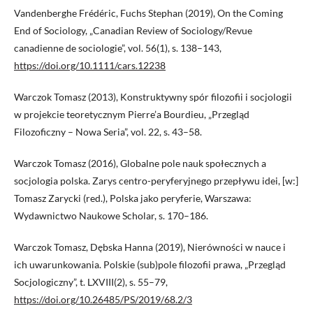
Vandenberghe Frédéric, Fuchs Stephan (2019), On the Coming
End of Sociology, „Canadian Review of Sociology/Revue
canadienne de sociologie”, vol. 56(1), s. 138–143,
https://doi.org/10.1111/cars.12238
Warczok Tomasz (2013), Konstruktywny spór filozofii i socjologii
w projekcie teoretycznym Pierre’a Bourdieu, „Przegląd
Filozoficzny – Nowa Seria”, vol. 22, s. 43–58.
Warczok Tomasz (2016), Globalne pole nauk społecznych a
socjologia polska. Zarys centro-peryferyjnego przepływu idei, [w:]
Tomasz Zarycki (red.), Polska jako peryferie, Warszawa:
Wydawnictwo Naukowe Scholar, s. 170–186.
Warczok Tomasz, Dębska Hanna (2019), Nierówności w nauce i
ich uwarunkowania. Polskie (sub)pole filozofii prawa, „Przegląd
Socjologiczny”, t. LXVIII(2), s. 55–79,
https://doi.org/10.26485/PS/2019/68.2/3