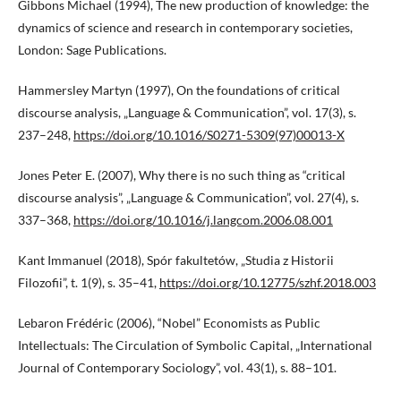
Gibbons Michael (1994), The new production of knowledge: the
dynamics of science and research in contemporary societies,
London: Sage Publications.
Hammersley Martyn (1997), On the foundations of critical
discourse analysis, „Language & Communication”, vol. 17(3), s.
237–248,
https://doi.org/10.1016/S0271-5309(97)00013-X
Jones Peter E. (2007), Why there is no such thing as “critical
discourse analysis”, „Language & Communication”, vol. 27(4), s.
337–368,
https://doi.org/10.1016/j.langcom.2006.08.001
Kant Immanuel (2018), Spór fakultetów, „Studia z Historii
Filozofii”, t. 1(9), s. 35–41,
https://doi.org/10.12775/szhf.2018.003
Lebaron Frédéric (2006), “Nobel” Economists as Public
Intellectuals: The Circulation of Symbolic Capital, „International
Journal of Contemporary Sociology”, vol. 43(1), s. 88–101.