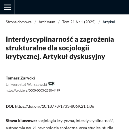
Strona domowa
/
Archiwum
/
Tom 21 Nr 1 (2025)
/
Artykuł
Interdyscyplinarność a zagrożenia
Przegląd Socjologii Jakościowej
strukturalne dla socjologii
krytycznej. Artykuł dyskusyjny
Tomasz Zarycki
Uniwersytet Warszawski
https://orcid.org/0000-0003-2330-4499
DOI:
https://doi.org/10.18778/1733-8069.21.1.06
Słowa kluczowe:
socjologia krytyczna, interdyscyplinarność,
autonomia nauki, psychologia społeczna, area studies, studia