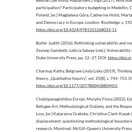
Bednarczyk Anna, Hajdarowicz Inga (2017), Why do
participation? Participatory budgeting in Medellin,
Poland, [w:] Magdalena Góra, Catherine Holst, Marta 
and Democracy in Europe, London: Routledge, s. 19
https://doi.org/10.4324/9781315268033-11
Butler Judith (2016), Rethinking vulnerability and resi
Zeynep Gambetti, Leticia Sabsay (red.), Vulnerability
Duke University Press, pp. 12–27. DOI:
https://doi.o
Charmaz Kathy, Belgrave Linda Liska (2019), Thinkin
theory, „Qualitative Inquiry”, vol. 25(8), s. 743–753. 
https://doi.org/10.1177/1077800418809455
Chatzipanagiotidou Evropi, Murphy Fiona (2022), Ex
Refugee Art, Methodological Dubiety, and the Respo
Loss, [w:] Katarzyna Grabska, Christina Clark-Kazak 
displacement: questioning methodological boundarie
research, Montreal: McGill-Queen’s University Press