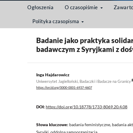
Ogłoszenia
O czasopiśmie
Zawart
Polityka czasopisma
Strona domowa
/
Archiwum
/
Tom 20 Nr 4 (2024): M
Badanie jako praktyka solida
badawczym z Syryjkami z do
Inga Hajdarowicz
Uniwersytet Jagielloński, Badaczki i Badacze na Granicy
https://orcid.org/0000-0001-6937-4607
DOI:
https://doi.org/10.18778/1733-8069.20.4.08
Słowa kluczowe:
badania feministyczne, badania ak
Syryjki, oddolna samoorganizacja