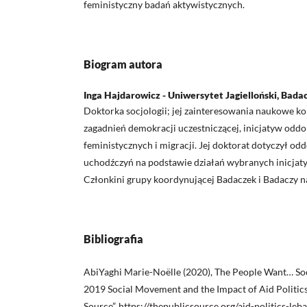
feministyczny badań aktywistycznych.
Biogram autora
Inga Hajdarowicz - Uniwersytet Jagielloński, Bada
Doktorka socjologii; jej zainteresowania naukowe ko
zagadnień demokracji uczestniczącej, inicjatyw odd
feministycznych i migracji. Jej doktorat dotyczył odd
uchodźczyń na podstawie działań wybranych inicjaty
Członkini grupy koordynującej Badaczek i Badaczy n
Bibliografia
AbiYaghi Marie-Noëlle (2020), The People Want… Soc
2019 Social Movement and the Impact of Aid Politics
Source”,
https://thepublicsource.org/aid-politics-leb