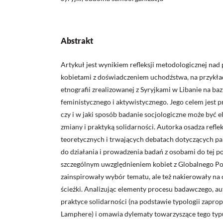
Abstrakt
Artykuł jest wynikiem refleksji metodologicznej na
kobietami z doświadczeniem uchodźstwa, na przykład
etnografii zrealizowanej z Syryjkami w Libanie na baz
feministycznego i aktywistycznego. Jego celem jest 
czy i w jaki sposób badanie socjologiczne może by
zmiany i praktyką solidarności. Autorka osadza refle
teoretycznych i trwających debatach dotyczących pa
do działania i prowadzenia badań z osobami do tej p
szczególnym uwzględnieniem kobiet z Globalnego Poł
zainspirowały wybór tematu, ale też nakierowały na
ścieżki. Analizując elementy procesu badawczego, au
praktyce solidarności (na podstawie typologii zapro
Lamphere) i omawia dylematy towarzyszące tego typu