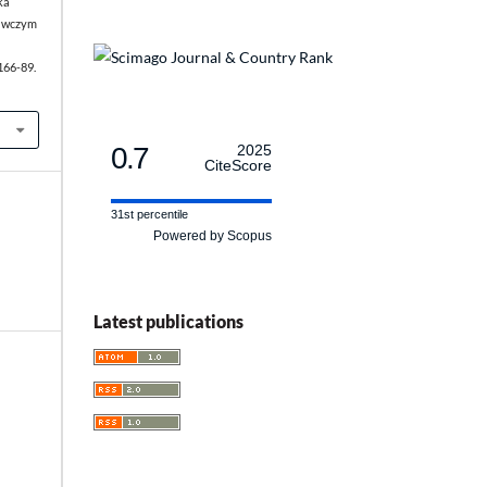
ka
dawczym
 166-89.
0.7
2025
CiteScore
31st percentile
Powered by Scopus
Latest publications