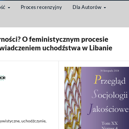
ość
Proces recenzyjny
Dla Autorów
etody humanistyki cyfrowej w socjologii jakościowej
/
Numer regularny
rności? O feministycznym procesie
świadczeniem uchodźstwa w Libanie
tywistyczne, uchodźczynie,