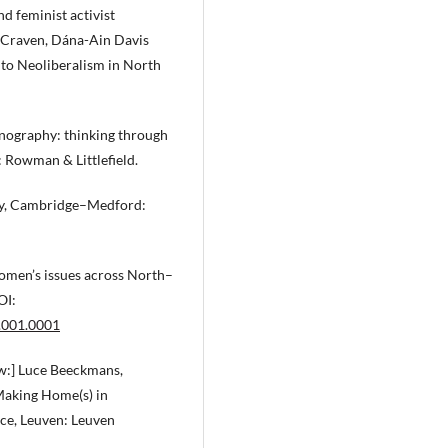
d feminist activist
a Craven, Dána-Ain Davis
 to Neoliberalism in North
hnography: thinking through
: Rowman & Littlefield.
hy, Cambridge–Medford:
women’s issues across North–
OI:
.001.0001
[w:] Luce Beeckmans,
 Making Home(s) in
ice, Leuven: Leuven