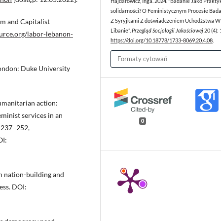
Hajdarowicz, Inga. 2024. “Badanie Jako Prakty
solidarności? O Feministycznym Procesie Ba
m and Capitalist
Z Syryjkami Z doświadczeniem Uchodźstwa W
Libanie”.
Przegląd Socjologii Jakościowej
20 (4):
ource.org/labor-lebanon-
https://doi.org/10.18778/1733-8069.20.4.08
.
Formaty cytowań
London: Duke University
umanitarian action:
minist services in an
0
. 237–252,
I:
n nation-building and
ess. DOI: