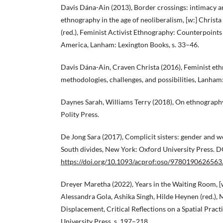
Davis Dána-Ain (2013), Border crossings: intimacy an
ethnography in the age of neoliberalism, [w:] Christ
(red.), Feminist Activist Ethnography: Counterpoints
America, Lanham: Lexington Books, s. 33–46.
Davis Dána-Ain, Craven Christa (2016), Feminist et
methodologies, challenges, and possibilities, Lanham
Daynes Sarah, Williams Terry (2018), On ethnograp
Polity Press.
De Jong Sara (2017), Complicit sisters: gender and 
South divides, New York: Oxford University Press. D
https://doi.org/10.1093/acprof:oso/9780190626563
Dreyer Maretha (2022), Years in the Waiting Room, 
Alessandra Gola, Ashika Singh, Hilde Heynen (red.),
Displacement, Critical Reflections on a Spatial Pract
University Press, s. 197–218.