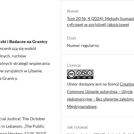
Numer
Tom 20 Nr 4 (2024): Metody humani
cyfrowej w socjologii jakościowej
Dział
czki i Badacze na Granicy
Numer regularny
ncentrują się wokół
olnych, ruchów
olnych strategii wspierania
Licencja
w syryjskich w Libanie.
a Granicy.
Utwór dostępny jest na licencji
Creativ
Commons Uznanie autorstwa – Użycie
niekomercyjne – Bez utworów zależnyc
Międzynarodowe
.
ial Justice! The October
 in Lebanon, „The Public
Jak cytować
anon
[dostęp: 12.05.2022].