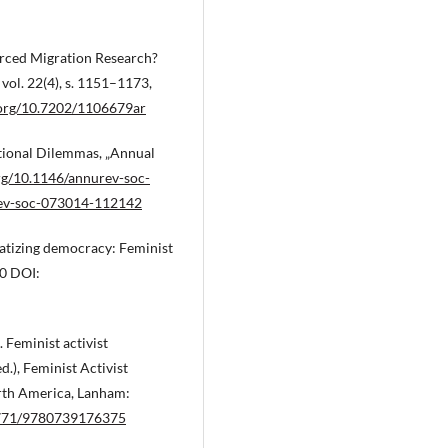
orced Migration Research?
vol. 22(4), s. 1151–1173,
i.org/10.7202/1106679ar
nitional Dilemmas, „Annual
org/10.1146/annurev-soc-
urev-soc-073014-112142
atizing democracy: Feminist
00 DOI:
 Feminist activist
.), Feminist Activist
rth America, Lanham:
.5771/9780739176375