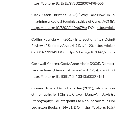
https://doi.org/10.1515/9780228009498-006
Clark-Kazak Christina (2023), “Why Care Now” in F
Imagining a Radical Feminist Ethics of Care, „ACME”, 
https://doi.org/10.7202/1106679ar
DOI:
https://do
Collins Patricia Hill (2015), Intersectionality’s Defi
Review of Sociology”, vol. 41(1), s. 1–20,
https://doi.
073014-112142
DOI:
https://doi.org/10.1146/ann
Cornwall Andrea, Goetz Anne Marie (2005), Democr
perspectives, „Democratization”, vol. 12(5), s. 783–8
https://doi.org/10.1080/13510340500322181
Craven Christa, Davis Dána-Ain (2013), Introduction.
ethnography, [w:] Christa Craven, Dána-Ain Davis (red
Ethnography: Counterpoints to Neoliberalism in No
Lexington Books, s. 14–31. DOI:
https://doi.org/10