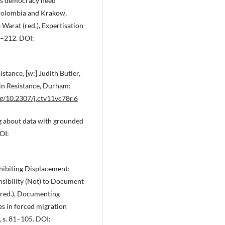
es democracy need
 Colombia and Krakow,
Warat (red.), Expertisation
2–212. DOI:
stance, [w:] Judith Butler,
 in Resistance, Durham:
rg/10.2307/j.ctv11vc78r.6
g about data with grounded
DOI:
hibiting Displacement:
nsibility (Not) to Document
(red.), Documenting
s in forced migration
, s. 81–105. DOI: