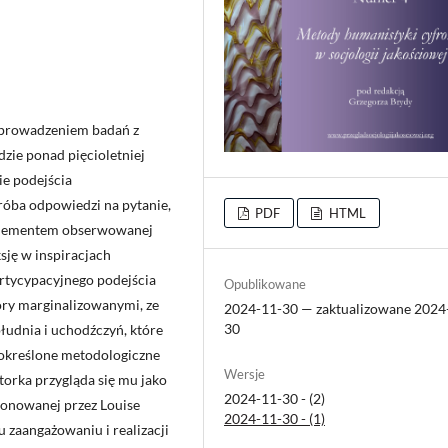
d prowadzeniem badań z
zie ponad pięcioletniej
ie podejścia
próba odpowiedzi na pytanie,
PDF
HTML
ć elementem obserwowanej
ksję w inspiracjach
rtycypacyjnego podejścia
Opublikowane
ory marginalizowanymi, ze
2024-11-30 — zaktualizowane 2024
30
udnia i uchodźczyń, które
 określone metodologiczne
Wersje
torka przygląda się mu jako
2024-11-30 - (2)
ponowanej przez Louise
2024-11-30 - (1)
 zaangażowaniu i realizacji