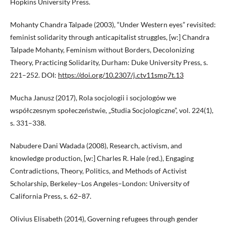
Hopkins University Press.
Mohanty Chandra Talpade (2003), “Under Western eyes” revisited:
feminist solidarity through anticapitalist struggles, [w:] Chandra
Talpade Mohanty, Feminism without Borders, Decolonizing
Theory, Practicing Solidarity, Durham: Duke University Press, s.
221–252. DOI:
https://doi.org/10.2307/j.ctv11smp7t.13
Mucha Janusz (2017), Rola socjologii i socjologów we
współczesnym społeczeństwie, „Studia Socjologiczne”, vol. 224(1),
s. 331–338.
Nabudere Dani Wadada (2008), Research, activism, and
knowledge production, [w:] Charles R. Hale (red.), Engaging
Contradictions, Theory, Politics, and Methods of Activist
Scholarship, Berkeley–Los Angeles–London: University of
California Press, s. 62–87.
Olivius Elisabeth (2014), Governing refugees through gender