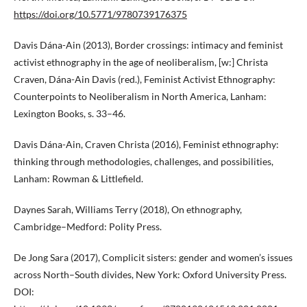
https://doi.org/10.5771/9780739176375
Davis Dána-Ain (2013), Border crossings: intimacy and feminist
activist ethnography in the age of neoliberalism, [w:] Christa
Craven, Dána-Ain Davis (red.), Feminist Activist Ethnography:
Counterpoints to Neoliberalism in North America, Lanham:
Lexington Books, s. 33–46.
Davis Dána-Ain, Craven Christa (2016), Feminist ethnography:
thinking through methodologies, challenges, and possibilities,
Lanham: Rowman & Littlefield.
Daynes Sarah, Williams Terry (2018), On ethnography,
Cambridge–Medford: Polity Press.
De Jong Sara (2017), Complicit sisters: gender and women’s issues
across North–South divides, New York: Oxford University Press.
DOI: