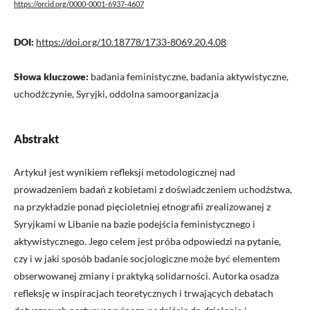
https://orcid.org/0000-0001-6937-4607
DOI:
https://doi.org/10.18778/1733-8069.20.4.08
Słowa kluczowe:
badania feministyczne, badania aktywistyczne,
uchodźczynie, Syryjki, oddolna samoorganizacja
Abstrakt
Artykuł jest wynikiem refleksji metodologicznej nad
prowadzeniem badań z kobietami z doświadczeniem uchodźstwa,
na przykładzie ponad pięcioletniej etnografii zrealizowanej z
Syryjkami w Libanie na bazie podejścia feministycznego i
aktywistycznego. Jego celem jest próba odpowiedzi na pytanie,
czy i w jaki sposób badanie socjologiczne może być elementem
obserwowanej zmiany i praktyką solidarności. Autorka osadza
refleksję w inspiracjach teoretycznych i trwających debatach