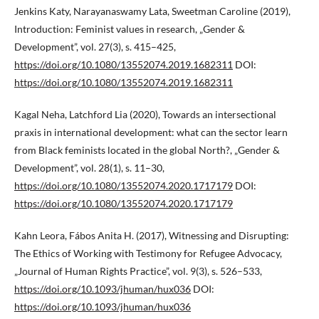
Jenkins Katy, Narayanaswamy Lata, Sweetman Caroline (2019),
Introduction: Feminist values in research, „Gender &
Development”, vol. 27(3), s. 415–425,
https://doi.org/10.1080/13552074.2019.1682311
DOI:
https://doi.org/10.1080/13552074.2019.1682311
Kagal Neha, Latchford Lia (2020), Towards an intersectional
praxis in international development: what can the sector learn
from Black feminists located in the global North?, „Gender &
Development”, vol. 28(1), s. 11–30,
https://doi.org/10.1080/13552074.2020.1717179
DOI:
https://doi.org/10.1080/13552074.2020.1717179
Kahn Leora, Fábos Anita H. (2017), Witnessing and Disrupting:
The Ethics of Working with Testimony for Refugee Advocacy,
„Journal of Human Rights Practice”, vol. 9(3), s. 526–533,
https://doi.org/10.1093/jhuman/hux036
DOI:
https://doi.org/10.1093/jhuman/hux036