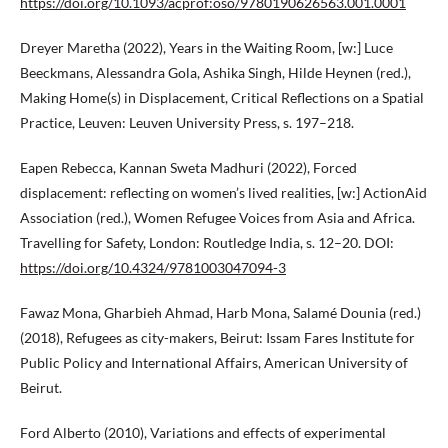
https://doi.org/10.1093/acprof:oso/9780190626563.001.0001
Dreyer Maretha (2022), Years in the Waiting Room, [w:] Luce
Beeckmans, Alessandra Gola, Ashika Singh, Hilde Heynen (red.),
Making Home(s) in Displacement, Critical Reflections on a Spatial
Practice, Leuven: Leuven University Press, s. 197–218.
Eapen Rebecca, Kannan Sweta Madhuri (2022), Forced
displacement: reflecting on women’s lived realities, [w:] ActionAid
Association (red.), Women Refugee Voices from Asia and Africa.
Travelling for Safety, London: Routledge India, s. 12–20. DOI:
https://doi.org/10.4324/9781003047094-3
Fawaz Mona, Gharbieh Ahmad, Harb Mona, Salamé Dounia (red.)
(2018), Refugees as city-makers, Beirut: Issam Fares Institute for
Public Policy and International Affairs, American University of
Beirut.
Ford Alberto (2010), Variations and effects of experimental