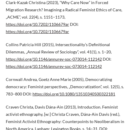
Clark-Kazak Christina (2023), “Why Care Now” in Forced
Migration Research? Imagining a Radical Feminist Ethics of Care,
„ACME”, vol. 22(4), s. 1151–1173,
https://doi.org/10.7202/1106679ar
DOI:
https://doi.org/10.7202/1106679ar
Collins Patricia Hill (2015), Intersectionality’s Definitional
Dilemmas, „Annual Review of Sociology”, vol. 41(1), s. 1–20,
https://doi.org/10.1146/annurev-soc-073014-112142
DOI:
https://doi.org/10.1146/annurev-soc-073014-112142
Cornwall Andrea, Goetz Anne Marie (2005), Democratizing
democracy: Feminist perspectives, „Democratization”, vol. 12(5), s.
783–800 DOI:
https://doi.org/10.1080/13510340500322181
Craven Christa, Davis Dána-Ain (2013), Introduction. Feminist
activist ethnography, [w:] Christa Craven, Dána-Ain Davis (red.),
Feminist Activist Ethnography: Counterpoints to Neoliberalism in
North America, Lanham: Lexington Books, s. 14–31. DOI: