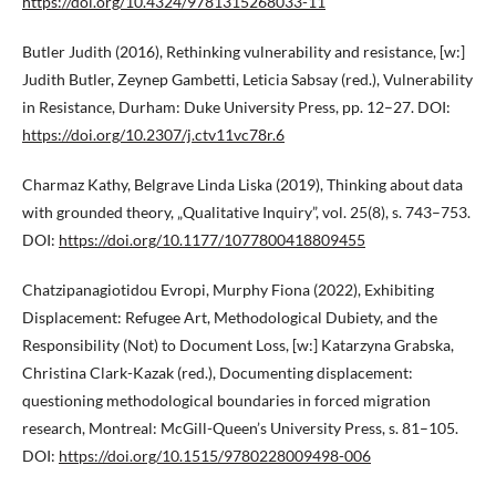
https://doi.org/10.4324/9781315268033-11
Butler Judith (2016), Rethinking vulnerability and resistance, [w:]
Judith Butler, Zeynep Gambetti, Leticia Sabsay (red.), Vulnerability
in Resistance, Durham: Duke University Press, pp. 12–27. DOI:
https://doi.org/10.2307/j.ctv11vc78r.6
Charmaz Kathy, Belgrave Linda Liska (2019), Thinking about data
with grounded theory, „Qualitative Inquiry”, vol. 25(8), s. 743–753.
DOI:
https://doi.org/10.1177/1077800418809455
Chatzipanagiotidou Evropi, Murphy Fiona (2022), Exhibiting
Displacement: Refugee Art, Methodological Dubiety, and the
Responsibility (Not) to Document Loss, [w:] Katarzyna Grabska,
Christina Clark-Kazak (red.), Documenting displacement:
questioning methodological boundaries in forced migration
research, Montreal: McGill-Queen’s University Press, s. 81–105.
DOI:
https://doi.org/10.1515/9780228009498-006