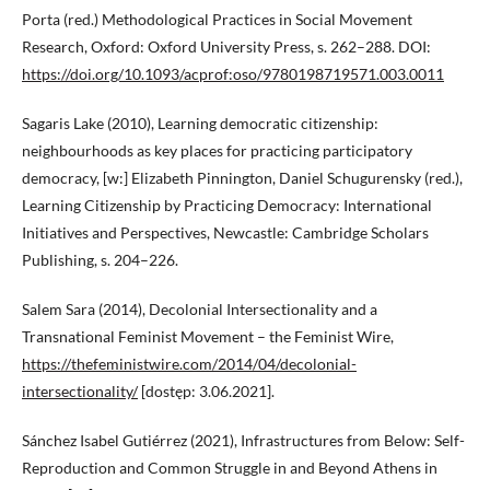
Porta (red.) Methodological Practices in Social Movement
Research, Oxford: Oxford University Press, s. 262–288. DOI:
https://doi.org/10.1093/acprof:oso/9780198719571.003.0011
Sagaris Lake (2010), Learning democratic citizenship:
neighbourhoods as key places for practicing participatory
democracy, [w:] Elizabeth Pinnington, Daniel Schugurensky (red.),
Learning Citizenship by Practicing Democracy: International
Initiatives and Perspectives, Newcastle: Cambridge Scholars
Publishing, s. 204–226.
Salem Sara (2014), Decolonial Intersectionality and a
Transnational Feminist Movement – the Feminist Wire,
https://thefeministwire.com/2014/04/decolonial-
intersectionality/
[dostęp: 3.06.2021].
Sánchez Isabel Gutiérrez (2021), Infrastructures from Below: Self-
Reproduction and Common Struggle in and Beyond Athens in