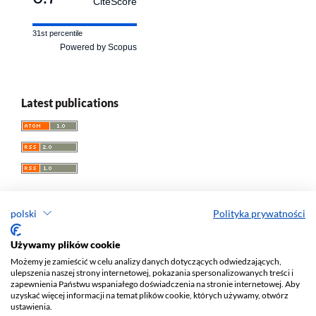
CiteScore
31st percentile
Powered by Scopus
Latest publications
polski
Polityka prywatności
Przegląd Socjologii Jakościowej
Używamy plików cookie
Możemy je zamieścić w celu analizy danych dotyczących odwiedzających,
e-ISSN 1733-8069
ulepszenia naszej strony internetowej, pokazania spersonalizowanych treści i
Redaktor naczelny: Krzysztof Tomasz Konecki
zapewnienia Państwu wspaniałego doświadczenia na stronie internetowej. Aby
uzyskać więcej informacji na temat plików cookie, których używamy, otwórz
Wydawca: Wydawnictwo Uniwersytetu Łódzkiego (
www
)
ustawienia.
Jana Matejki St., no 34A, 90-237 Łódź, Poland