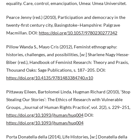
equality. Care, control, emancipation, Umea: Umea Universitet.
Pearce Jenny (red.) (2010), Participation and democracy in the
twenty-first century city, Basingstoke–Hampshire: Palgrave
Macmillan. DOI:
https://doi.org/10.1057/9780230277342
Pillow Wanda S., Mayo Cris (2012), Feminist ethnography:
histories, challenges, and possibilities, [w:] Sharlene Nagy Hesse-
Biber (red.), Handbook of Feminist Research: Theory and Praxis,
Thousand Oaks: Sage Publications, s. 187–205. DOI:
https://doi.org/10.4135/9781483384740.n10
Pittaway Eileen, Bartolomei Linda, Hugman Richard (2010), ‘Stop
Stealing Our Stories’: The Ethics of Research with Vulnerable
Groups, „Journal of Human Rights Practice”, vol. 2(2), s. 229–251,
https://doi.org/10.1093/jhuman/huq004
DOI:
https://doi.org/10.1093/jhuman/huq004
Porta Donatella della (2014), Life Histories, [w:] Donatella della