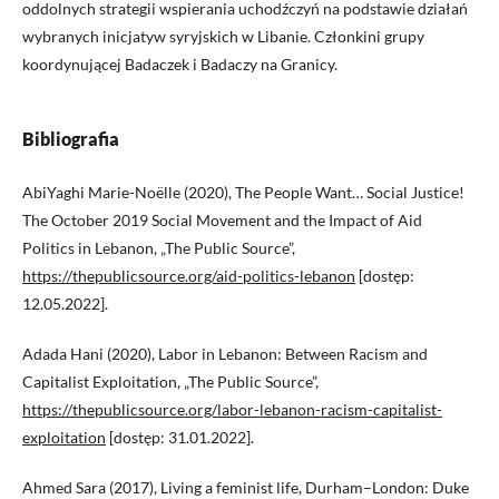
oddolnych strategii wspierania uchodźczyń na podstawie działań
wybranych inicjatyw syryjskich w Libanie. Członkini grupy
koordynującej Badaczek i Badaczy na Granicy.
Bibliografia
AbiYaghi Marie-Noëlle (2020), The People Want… Social Justice!
The October 2019 Social Movement and the Impact of Aid
Politics in Lebanon, „The Public Source”,
https://thepublicsource.org/aid-politics-lebanon
[dostęp:
12.05.2022].
Adada Hani (2020), Labor in Lebanon: Between Racism and
Capitalist Exploitation, „The Public Source”,
https://thepublicsource.org/labor-lebanon-racism-capitalist-
exploitation
[dostęp: 31.01.2022].
Ahmed Sara (2017), Living a feminist life, Durham–London: Duke