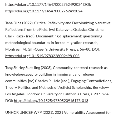
https://doi.org/10.1177/146470002762492024
DOI:
https://doi.org/10.1177/146470002762492024
Taha Dina (2022), Critical Reflexivity and Decolonizing Narrative:
Reflections from the Field, [w:] Katarzyna Grabska, Christina
Clark-Kazak (red.), Documenting displacement: questioning
methodological boundaries in forced migration research,
Montreal: McGill-Queen’s University Press, s. 56–80. DOI:
https://doi.org/10.1515/9780228009498-005
Tang Shirley Suet-ling (2008), Community-centered research as
knowledge/capacity building in immigrant and refugee
communities, [w:] Charles R. Hale (red.), Engaging Contradictions,
Theory, Politics, and Methods of Activist Scholarship, Berkeley–
Los Angeles–London: University of California Press, s. 237–264.
DOI:
https://doi.org/10.1525/9780520916173-013
UNHCR UNICEF WFP (2021), 2021 Vulnerability Assessment for