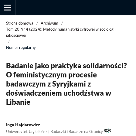
Strona domowa
/
Archiwum
/
Tom 20 Nr 4 (2024): Metody humanistyki cyfrowej w socjologii
jakościowej
/
Przegląd Socjologii Jakościowej
Numer regularny
Badanie jako praktyka solidarności?
O feministycznym procesie
badawczym z Syryjkami z
doświadczeniem uchodźstwa w
Libanie
Inga Hajdarowicz
Uniwersytet Jagielloński, Badaczki i Badacze na Granicy