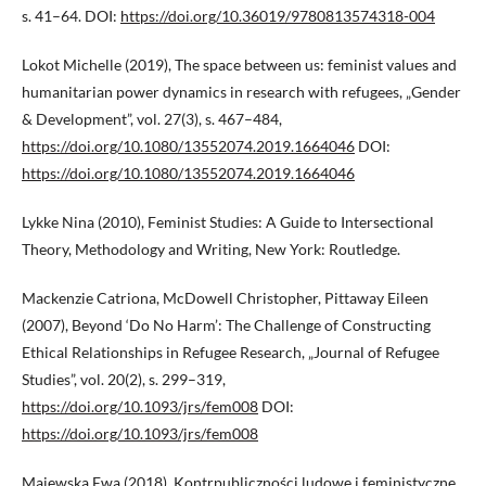
s. 41–64. DOI:
https://doi.org/10.36019/9780813574318-004
Lokot Michelle (2019), The space between us: feminist values and
humanitarian power dynamics in research with refugees, „Gender
& Development”, vol. 27(3), s. 467–484,
https://doi.org/10.1080/13552074.2019.1664046
DOI:
https://doi.org/10.1080/13552074.2019.1664046
Lykke Nina (2010), Feminist Studies: A Guide to Intersectional
Theory, Methodology and Writing, New York: Routledge.
Mackenzie Catriona, McDowell Christopher, Pittaway Eileen
(2007), Beyond ‘Do No Harm’: The Challenge of Constructing
Ethical Relationships in Refugee Research, „Journal of Refugee
Studies”, vol. 20(2), s. 299–319,
https://doi.org/10.1093/jrs/fem008
DOI:
https://doi.org/10.1093/jrs/fem008
Majewska Ewa (2018), Kontrpubliczności ludowe i feministyczne.