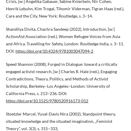
Crisis, [w:] Angelika Gabauer, Sabine Knierbein, Nir Cohen,
Henrik Lebuhn, Kim Trogal, Tihomir Viderman, Tigran Haas (red.),
Care and the City, New York: Routledge, s. 3–14.
Shandilya Divita, Chachra Sandeep (2022), Introduction, [w:]
ActionAid Association (red.), Women Refugee Voices from Asia
and Africa. Travelling for Safety, London: Routledge India, s. 3–11.
DOI:
https://doi.org/10.4324/9781003047094-2
Speed Shannon (2008), Forged in Dialogue: toward a critically
engaged activist research, [w:] Charles R. Hale (red.), Engaging
Contradictions, Theory, Politics, and Methods of Activist
Scholarship, Berkeley–Los Angeles–London: University of
California Press, s. 213–236. DOI:
https://doi.org/10.1525/9780520916173-012
Stoetzler Marcel, Yuval-Davis Nira (2002), Standpoint theory,
situated knowledge and the situated imagination, „Feminist
Theory”, vol. 3(3), s. 315–333,