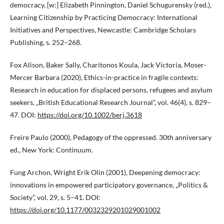
democracy, [w:] Elizabeth Pinnington, Daniel Schugurensky (red.),
Learning Citizenship by Practicing Democracy: International
Initiatives and Perspectives, Newcastle: Cambridge Scholars
Publishing, s. 252–268.
Fox Alison, Baker Sally, Charitonos Koula, Jack Victoria, Moser-
Mercer Barbara (2020), Ethics-in-practice in fragile contexts:
Research in education for displaced persons, refugees and asylum
seekers, „British Educational Research Journal”, vol. 46(4), s. 829–
47. DOI:
https://doi.org/10.1002/berj.3618
Freire Paulo (2000), Pedagogy of the oppressed. 30th anniversary
ed., New York: Continuum.
Fung Archon, Wright Erik Olin (2001), Deepening democracy:
innovations in empowered participatory governance, „Politics &
Society”, vol. 29, s. 5–41. DOI:
https://doi.org/10.1177/0032329201029001002