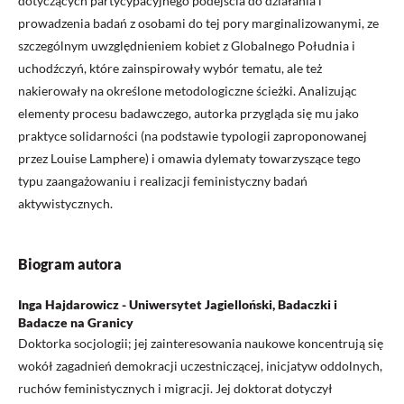
dotyczących partycypacyjnego podejścia do działania i
prowadzenia badań z osobami do tej pory marginalizowanymi, ze
szczególnym uwzględnieniem kobiet z Globalnego Południa i
uchodźczyń, które zainspirowały wybór tematu, ale też
nakierowały na określone metodologiczne ścieżki. Analizując
elementy procesu badawczego, autorka przygląda się mu jako
praktyce solidarności (na podstawie typologii zaproponowanej
przez Louise Lamphere) i omawia dylematy towarzyszące tego
typu zaangażowaniu i realizacji feministyczny badań
aktywistycznych.
Biogram autora
Inga Hajdarowicz - Uniwersytet Jagielloński, Badaczki i
Badacze na Granicy
Doktorka socjologii; jej zainteresowania naukowe koncentrują się
wokół zagadnień demokracji uczestniczącej, inicjatyw oddolnych,
ruchów feministycznych i migracji. Jej doktorat dotyczył