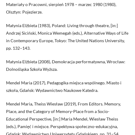
Materiały o Pracowni, sierpień 1978 – marzec 1980 (1980),
Olsztyn: Pojezierze.
Matynia Elżbieta (1983), Poland: Living through theatre, [in:]
Andrzej Siciński, Monica Wemegah (eds.), Alternative Ways of Life
in Contemporary Europe, Tokyo: The United Nations University,
pp. 132–143.
Matynia Elżbieta (2008), Demokracja performatywna, Wrocław:
Dolnośląska Szkoła Wyższa.
Mendel Maria (2017), Pedagogika miejsca wspólnego. Miasto i
szkoła, Gdańsk: Wydawnictwo Naukowe Katedra.
Mendel Maria, Theiss Wiesław (2019), From Editors. Memory,
Place, and the Category of Memory-Place from a Socio-
Educational Perspective, [in:] Maria Mendel, Wiesław Theiss
(eds.), Pamięć i miejsce. Perspektywa społeczno-edukacyjna,
Gdańsk: Wydawnictwo Uniwersytetu Gdańskiego, pp. 31–54.