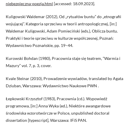
niebezpieczna-poezja.html
[accessed: 18.09.2023].
Kuligowski Waldemar (2012), Od „rytuałów buntu” do „etnografii
wojującej”. Kategoria sprzeciwu w teorii antropologicznej, [in:]
Waldemar Kuligowski, Adam Pomieciński (eds.), Oblicza buntu.
Praktyki i teorie sprzeciwu w kulturze współczesnej, Poznań:
Wydawnictwo Poznańskie, pp. 19–44.
Kurowski Bohdan (1980), Pracownia staje się teatrem, “Warmia i
Mazury” vol. 7, p. 3, cover.
Kvale Steinar (2010), Prowadzenie wywiadów, translated by Agata
Dziuban, Warszawa: Wydawnictwo Naukowe PWN .
Łepkowski Krzysztof (1983), Pracownia (cd.). Wypowiedź
programowa, [in:] Anna Wyka (ed.), Niektóre awangardowe
środowiska wzorotwórcze w Polsce, unpublished doctoral
dissertation [typescript], Warszawa: IFiS PAN.