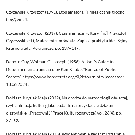
Czyżewski Krzysztof (1991), Etos amatora, “i-miesięcznik trochę
inny”, vol. 4.
Czyżewski Krzysztof (2017), Czas animacji kultury, [in:] Krzysztof
Czyżewski (ed.), Małe centrum świata. Zapiski praktyka idei, Sejny-
Krasnogruda: Pogranicze, pp. 137–147.
Debord Guy, Wolman Gil Joseph (1956), A User’s Guide to
Détournement, translated by Ken Knabb, “Buerau of Public
Secrets”,
https://www.bopsecrets.org/SI/detourn.htm
[accessed:
13.06.2024].
Dobiasz-Krysiak Maja (2022), Na drodze do metodologii otwartej,
czyli animacja kultury jako badanie na przykładzie działań
olsztyńskiej „Pracowni”, “Prace Kulturoznawcze”, vol. 26(4), pp.
37–62.
Dobiasz-Krysiak Maja (2023), Wydeptywanie geografii działania.