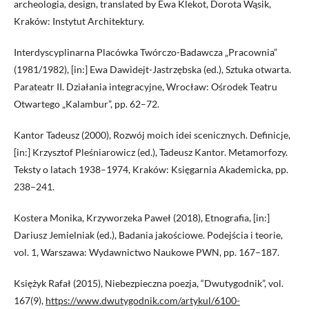
archeologia, design, translated by Ewa Klekot, Dorota Wąsik,
Kraków: Instytut Architektury.
Interdyscyplinarna Placówka Twórczo-Badawcza „Pracownia”
(1981/1982), [in:] Ewa Dawidejt-Jastrzębska (ed.), Sztuka otwarta.
Parateatr II. Działania integracyjne, Wrocław: Ośrodek Teatru
Otwartego „Kalambur”, pp. 62–72.
Kantor Tadeusz (2000), Rozwój moich idei scenicznych. Definicje,
[in:] Krzysztof Pleśniarowicz (ed.), Tadeusz Kantor. Metamorfozy.
Teksty o latach 1938–1974, Kraków: Księgarnia Akademicka, pp.
238–241.
Kostera Monika, Krzyworzeka Paweł (2018), Etnografia, [in:]
Dariusz Jemielniak (ed.), Badania jakościowe. Podejścia i teorie,
vol. 1, Warszawa: Wydawnictwo Naukowe PWN, pp. 167–187.
Księżyk Rafał (2015), Niebezpieczna poezja, “Dwutygodnik”, vol.
167(9),
https://www.dwutygodnik.com/artykul/6100-