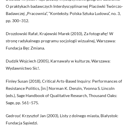
O praktykach badawczych Interdyscyplinarnej Placówki Twórczo-
Badawczej „Pracownia”, “Konteksty. Polska Sztuka Ludowa”, no. 3,
pp. 300–312.
Drozdowski Rafał, Krajewski Marek (2010), Za fotografię! W
stronę radykalnego programu socjologii wizualnej, Warszawa:
Fundacja Bęc Zmiana.
Dudzik Wojciech (2005), Karnawały w kulturze, Warszawa:
Wydawnictwo Sic!.
Finley Susan (2018), Critical Arts-Based Inquiry: Performances of
Resistance Politics, [in:] Norman K. Denzin, Yvonna S. Lincoln
(eds.), Sage Handbook of Qualitative Research, Thousand Oaks:
Sage, pp. 561–575.
Gedroyć Krzysztof Jan (2003), Listy z dolnego miasta, Białystok:
Fundacja Sąsiedzi.