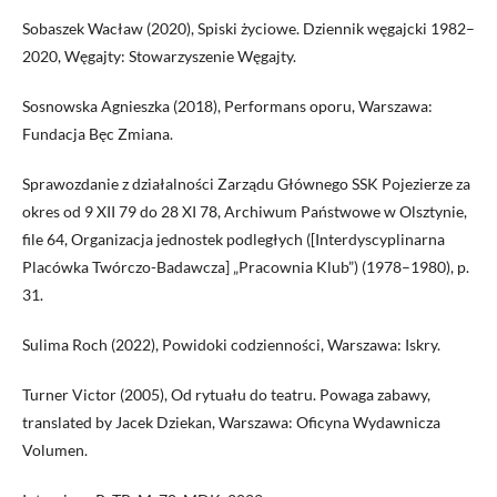
Sobaszek Wacław (2020), Spiski życiowe. Dziennik węgajcki 1982–
2020, Węgajty: Stowarzyszenie Węgajty.
Sosnowska Agnieszka (2018), Performans oporu, Warszawa:
Fundacja Bęc Zmiana.
Sprawozdanie z działalności Zarządu Głównego SSK Pojezierze za
okres od 9 XII 79 do 28 XI 78, Archiwum Państwowe w Olsztynie,
file 64, Organizacja jednostek podległych ([Interdyscyplinarna
Placówka Twórczo-Badawcza] „Pracownia Klub”) (1978–1980), p.
31.
Sulima Roch (2022), Powidoki codzienności, Warszawa: Iskry.
Turner Victor (2005), Od rytuału do teatru. Powaga zabawy,
translated by Jacek Dziekan, Warszawa: Oficyna Wydawnicza
Volumen.