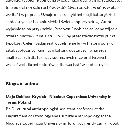
autorską typologię pomocną w badaniach opartych na sztuce. Jest
to typologia sześciu ruchów: w dół (dwa rodzaje), w górę, w głąb,
wzdłuż i w poprzek. Uznaje ona praktyki animacji kultury/sztuk
społecznych za badanie siebie i świata poprzez sztukę. Autor
wyjaśnia to na przykładzie „Pracowni”, wybierając jedno zdjęcie
działań placówki z lat 1978–1981, by przedstawić każdy punkt
typologii. Celem badań jest wypełnienie luk w historii polskich
sztuk społecznych/animacji kultury, dostarczenie narzędzi
analitycznych dla badaczy społecznych oraz praktycznych
wskazówek dla animatorów kultury/artystów społecznych.
Biogram autora
Maja Dobiasz-Krysiak - Nicolaus Copernicus University in
Toruń, Poland
Ph.D., cultural anthropologist, assistant professor at the
Department of Ethnology and Cultural Anthropology at the
Nicolaus Copernicus University in Toruń, currently carrying out