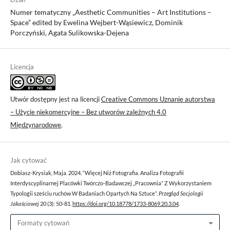
Numer tematyczny „Aesthetic Communities – Art Institutions –
Space” edited by Ewelina Wejbert-Wąsiewicz, Dominik
Porczyński, Agata Sulikowska-Dejena
Licencja
Utwór dostępny jest na licencji
Creative Commons Uznanie autorstwa
– Użycie niekomercyjne – Bez utworów zależnych 4.0
Międzynarodowe
.
Jak cytować
Dobiasz-Krysiak, Maja. 2024. “Więcej Niż Fotografia. Analiza Fotografii
Interdyscyplinarnej Placówki Twórczo-Badawczej „Pracownia” Z Wykorzystaniem
Typologii sześciu ruchów W Badaniach Opartych Na Sztuce”.
Przegląd Socjologii
Jakościowej
20 (3): 50-81.
https://doi.org/10.18778/1733-8069.20.3.04
.
Formaty cytowań