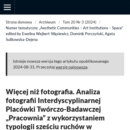
Strona domowa
/
Archiwum
/
Tom 20 Nr 3 (2024)
/
Numer tematyczny „Aesthetic Communities – Art Institutions – Space”
edited by Ewelina Wejbert-Wąsiewicz, Dominik Porczyński, Agata
Sulikowska-Dejena
Przegląd Socjologii Jakościowej
Istnieje nowsza wersja tego artykułu opublikowanego
2024-08-31. Przeczytaj
wersję najnowszą
.
Więcej niż fotografia. Analiza
fotografii Interdyscyplinarnej
Placówki Twórczo-Badawczej
„Pracownia” z wykorzystaniem
typologii sześciu ruchów w