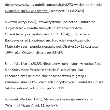
https://www.dwutygodnik.com/artykul/3273-wazkie-potkniecia-
akademia-ruchu-w-csw.html
[accessed: 31.08.2023].
Sikorski Jerzy (1995), Stowarzyszenie Społeczno-Kulturalne
„Pojezierze” w świetle znanych i nieznanych faktów.
Charakterystyka działalności (1956–1994), [in:] Barbara
Barczewska (ed.), Regionalizm. Tradycja i współczesność.
Materiały z sesji popularnonaukowej, Olsztyn 10–12 czerwca
1994 roku, Olsztyn: Littera, pp. 68–89.
Smolińska Marta (2022), Nieustanny ruch historii w ruchu: East
Side Story Anne Peschken i Marka Pisarsky’ego jako
anachroniczne ucieleśnianie doświadczenia migracji i
zadomawiania na tzw. Ziemiach Odzyskanych, “Konteksty. Polska
Sztuka Ludowa”, vol. 3(338), pp. 95–111.
Sobaszek Wacław (1983), Małe dzieci miewają wielkie sny,
“Warmia i Mazury”, vol. 11, pp. 8–9.