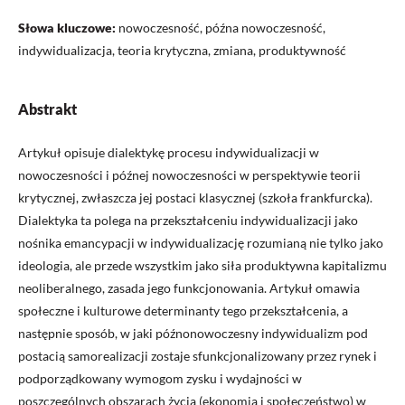
Słowa kluczowe:
nowoczesność, późna nowoczesność,
indywidualizacja, teoria krytyczna, zmiana, produktywność
Abstrakt
Artykuł opisuje dialektykę procesu indywidualizacji w
nowoczesności i późnej nowoczesności w perspektywie teorii
krytycznej, zwłaszcza jej postaci klasycznej (szkoła frankfurcka).
Dialektyka ta polega na przekształceniu indywidualizacji jako
nośnika emancypacji w indywidualizację rozumianą nie tylko jako
ideologia, ale przede wszystkim jako siła produktywna kapitalizmu
neoliberalnego, zasada jego funkcjonowania. Artykuł omawia
społeczne i kulturowe determinanty tego przekształcenia, a
następnie sposób, w jaki późnonowoczesny indywidualizm pod
postacią samorealizacji zostaje sfunkcjonalizowany przez rynek i
podporządkowany wymogom zysku i wydajności w
poszczególnych obszarach życia (ekonomia i społeczeństwo) w