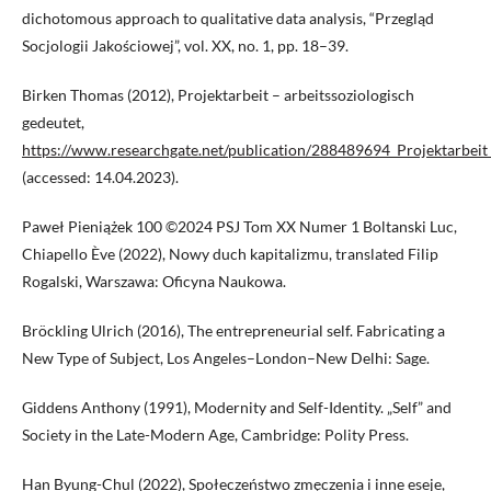
dichotomous approach to qualitative data analysis, “Przegląd
Socjologii Jakościowej”, vol. XX, no. 1, pp. 18–39.
Birken Thomas (2012), Projektarbeit – arbeitssoziologisch
gedeutet,
https://www.researchgate.net/publication/288489694_Projektarbeit_
(accessed: 14.04.2023).
Paweł Pieniążek 100 ©2024 PSJ Tom XX Numer 1 Boltanski Luc,
Chiapello Ève (2022), Nowy duch kapitalizmu, translated Filip
Rogalski, Warszawa: Oficyna Naukowa.
Bröckling Ulrich (2016), The entrepreneurial self. Fabricating a
New Type of Subject, Los Angeles–London–New Delhi: Sage.
Giddens Anthony (1991), Modernity and Self-Identity. „Self” and
Society in the Late-Modern Age, Cambridge: Polity Press.
Han Byung-Chul (2022), Społeczeństwo zmęczenia i inne eseje,