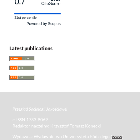
0.7
CiteScore
31st percentile
Powered by Scopus
Latest publications
Przegląd Socjologii Jakościowej
e-ISSN 1733-8069
Redaktor naczelny: Krzysztof Tomasz Konecki
Wydawca: Wydawnictwo Uniwersytetu Łódzkiego (
www
)