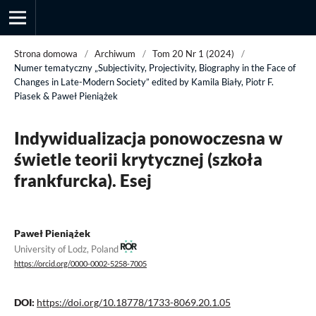
Strona domowa
/
Archiwum
/
Tom 20 Nr 1 (2024)
/
Numer tematyczny „Subjectivity, Projectivity, Biography in the Face of
Changes in Late-Modern Society” edited by Kamila Biały, Piotr F.
Piasek & Paweł Pieniążek
Przegląd Socjologii Jakościowej
Indywidualizacja ponowoczesna w
świetle teorii krytycznej (szkoła
frankfurcka). Esej
Paweł Pieniążek
University of Lodz, Poland
https://orcid.org/0000-0002-5258-7005
DOI:
https://doi.org/10.18778/1733-8069.20.1.05