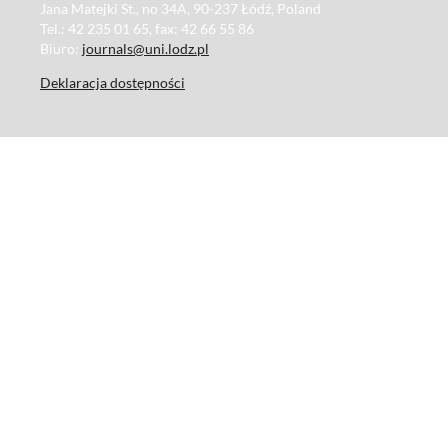
Jana Matejki St., no 34A, 90-237 Łódź, Poland
Tel.: 42 235 01 65, fax: 42 66 55 86
Biuro:
journals@uni.lodz.pl
Deklaracja dostępności