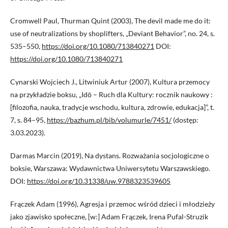
Cromwell Paul, Thurman Quint (2003), The devil made me do it:
use of neutralizations by shoplifters, „Deviant Behavior”, no. 24, s.
535–550,
https://doi.org/10.1080/713840271
DOI:
https://doi.org/10.1080/713840271
Cynarski Wojciech J., Litwiniuk Artur (2007), Kultura przemocy
na przykładzie boksu, „Idō – Ruch dla Kultury: rocznik naukowy :
[filozofia, nauka, tradycje wschodu, kultura, zdrowie, edukacja]”, t.
7, s. 84–95,
https://bazhum.pl/bib/volumurle/7451/
(dostęp:
3.03.2023).
Darmas Marcin (2019), Na dystans. Rozważania socjologiczne o
boksie, Warszawa: Wydawnictwa Uniwersytetu Warszawskiego.
DOI:
https://doi.org/10.31338/uw.9788323539605
Frączek Adam (1996), Agresja i przemoc wśród dzieci i młodzieży
jako zjawisko społeczne, [w:] Adam Frączek, Irena Pufal-Struzik