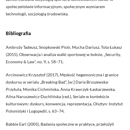
społeczeństwie informacyjnym, społecznym wymiarem
technologii, socjologią środowiska.
Bibliografia
Ambroży Tadeusz, Snopkowski Piotr, Mucha Dariusz, Tota Łukasz
(2015), Obserwacja i analiza walki sportowej w boksie, „Security,
Economy & Law”, no. 9, s. 58–71.
Arcimowicz Krzysztof (2017), Męskość hegemoniczna i granice
dyskursu w serialu „Breaking Bad”, [w:] Daria Bruszewska-
Przytuła, Monika Cichmińska, Anna Krawczyk-Łaskarzewska,
Alina Naruszewicz-Duchlińska (red.), Seriale w kontekście
kulturowym: dyskurs, konwencja, reprezentacja, Olsztyn: Instytut
Polonistyki i Logopedii, s. 63–74.
Babbie Earl (2005), Badania społeczne w praktyce, przełożyli