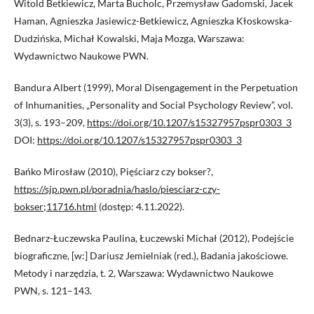
Witold Betkiewicz, Marta Bucholc, Przemysław Gadomski, Jacek
Haman, Agnieszka Jasiewicz-Betkiewicz, Agnieszka Kłoskowska-
Dudzińska, Michał Kowalski, Maja Mozga, Warszawa:
Wydawnictwo Naukowe PWN.
Bandura Albert (1999), Moral Disengagement in the Perpetuation
of Inhumanities, „Personality and Social Psychology Review”, vol.
3(3), s. 193–209,
https://doi.org/10.1207/s15327957pspr0303_3
DOI:
https://doi.org/10.1207/s15327957pspr0303_3
Bańko Mirosław (2010), Pięściarz czy bokser?,
https://sjp.pwn.pl/poradnia/haslo/piesciarz-czy-
bokser;11716.html
(dostęp: 4.11.2022).
Bednarz-Łuczewska Paulina, Łuczewski Michał (2012), Podejście
biograficzne, [w:] Dariusz Jemielniak (red.), Badania jakościowe.
Metody i narzędzia, t. 2, Warszawa: Wydawnictwo Naukowe
PWN, s. 121–143.