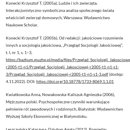
Konecki Krzysztof T. (2005a), Ludzie i ich zwierzęta.
Interakcjonistyczno-symboliczna analiza społecznego świata
właścicieli zwierząt domowych, Warszawa: Wydawnictwo
Naukowe Scholar.
Konecki Krzysztof T. (2005b), Od redakcji: jakościowe rozumienie
innych a socjologia jakościowa, „Przegląd Socjologii Jakościowej”,
t. I, nr 1, s. 1–3,
https://bazhum.muzhp.pl/media/files/Przeglad_Socjologii_Jakosciowe
r2005-t1-n1/Przeglad_Socjologii_Jakosciowej-r2005-t1-n1-s1-
3/Przeglad_Socjologii_Jakosciowej-r2005-t1-n1-s1-3.pdf
(dostęp:
4.11.2022). DOI:
https://doi.org/10.18778/1733-8069.1.1.01
Kwiatkowska Anna, Nowakowska-Kaliszuk Agnieszka (2006),
Mężczyzna polski. Psychospołeczne czynniki warunkujące
pełnienie ról zawodowych i rodzinnych, Białystok: Wydawnictwo
Wyższej Szkoły Ekonomicznej w Białymstoku.
Leszczyńska Katarzyna, Dziuban Agata (2012), Pomiędzy