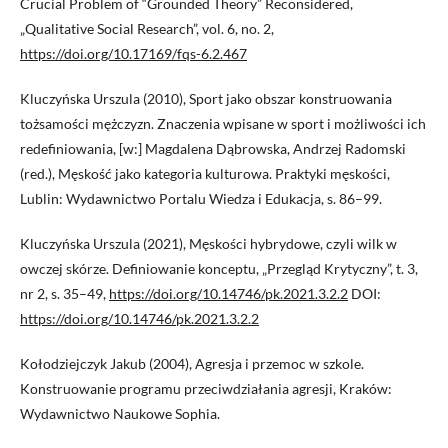
Crucial Problem of “Grounded Theory” Reconsidered,
„Qualitative Social Research”, vol. 6, no. 2,
https://doi.org/10.17169/fqs-6.2.467
Kluczyńska Urszula (2010), Sport jako obszar konstruowania
tożsamości mężczyzn. Znaczenia wpisane w sport i możliwości ich
redefiniowania, [w:] Magdalena Dąbrowska, Andrzej Radomski
(red.), Męskość jako kategoria kulturowa. Praktyki męskości,
Lublin: Wydawnictwo Portalu Wiedza i Edukacja, s. 86–99.
Kluczyńska Urszula (2021), Męskości hybrydowe, czyli wilk w
owczej skórze. Definiowanie konceptu, „Przegląd Krytyczny”, t. 3,
nr 2, s. 35–49,
https://doi.org/10.14746/pk.2021.3.2.2
DOI:
https://doi.org/10.14746/pk.2021.3.2.2
Kołodziejczyk Jakub (2004), Agresja i przemoc w szkole.
Konstruowanie programu przeciwdziałania agresji, Kraków:
Wydawnictwo Naukowe Sophia.