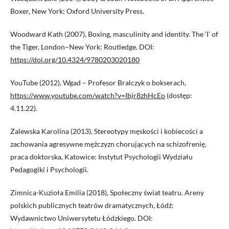
Boxer, New York: Oxford University Press.
Woodward Kath (2007), Boxing, masculinity and identity. The ‘I’ of
the Tiger, London–New York: Routledge. DOI:
https://doi.org/10.4324/9780203020180
YouTube (2012), Wgad – Profesor Bralczyk o bokserach,
https://www.youtube.com/watch?v=Ibjr8zhHcEo
(dostęp:
4.11.22).
Zalewska Karolina (2013), Stereotypy męskości i kobiecości a
zachowania agresywne mężczyzn chorujących na schizofrenię,
praca doktorska, Katowice: Instytut Psychologii Wydziału
Pedagogiki i Psychologii.
Zimnica-Kuzioła Emilia (2018), Społeczny świat teatru. Areny
polskich publicznych teatrów dramatycznych, Łódź:
Wydawnictwo Uniwersytetu Łódzkiego. DOI: