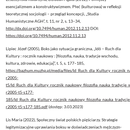
esencjalizmem a konstruktywizmem. Płeć (kulturowa) w refleksji
teoretycznej socjologii – przegląd koncepcji, „Studia
Humanistyczne AGH”, t. 11, nr 2, s. 13–34,
http://dx.doi.org/10.7494/human.2012.11.2.13
DOI:
https://doi.org/10.7494/human.2012.11.2.13
Lipiec Józef (2005), Boks jako sytuacja graniczna, „Idō – Ruch dla
Kultury : rocznik naukowy : [filozofia, nauka, tradycje wschodu,
kultura, zdrowie, edukacja]”, t. 5, s. 177–185,
https://bazhum.muzhp.pl/media/files/Id_Ruch_dla_Kultury_rocznik_
r2005-
t5/Id_Ruch_dla_Kultury_rocznik_naukowy_filozofia_nauka_tradycje
r2005-t5-s177-
185/Id_Ruch_dla_Kultury_rocznik_naukowy_filozofia_nauka_tradycj
r2005-t5-s177-185.pdf
(dostęp: 3.03.2023)
Lis Maria (2022), Społeczny świat polskich pięściarzy. Strategie
legitymizacyjne uprawiania boksu w doświadczeniach mężczyzn-