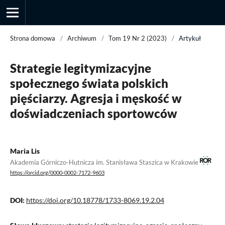
Strona domowa
/
Archiwum
/
Tom 19 Nr 2 (2023)
/
Artykuł
Strategie legitymizacyjne
Przegląd Socjologii Jakościowej
społecznego świata polskich
pięściarzy. Agresja i męskość w
doświadczeniach sportowców
Maria Lis
Akademia Górniczo-Hutnicza im. Stanisława Staszica w Krakowie
https://orcid.org/0000-0002-7172-9603
DOI:
https://doi.org/10.18778/1733-8069.19.2.04