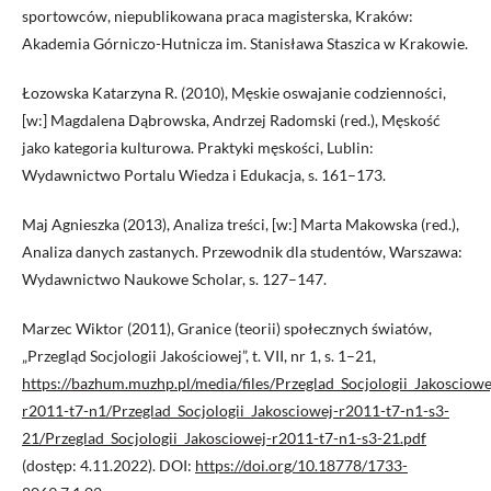
sportowców, niepublikowana praca magisterska, Kraków:
Akademia Górniczo-Hutnicza im. Stanisława Staszica w Krakowie.
Łozowska Katarzyna R. (2010), Męskie oswajanie codzienności,
[w:] Magdalena Dąbrowska, Andrzej Radomski (red.), Męskość
jako kategoria kulturowa. Praktyki męskości, Lublin:
Wydawnictwo Portalu Wiedza i Edukacja, s. 161–173.
Maj Agnieszka (2013), Analiza treści, [w:] Marta Makowska (red.),
Analiza danych zastanych. Przewodnik dla studentów, Warszawa:
Wydawnictwo Naukowe Scholar, s. 127–147.
Marzec Wiktor (2011), Granice (teorii) społecznych światów,
„Przegląd Socjologii Jakościowej”, t. VII, nr 1, s. 1–21,
https://bazhum.muzhp.pl/media/files/Przeglad_Socjologii_Jakosciowe
r2011-t7-n1/Przeglad_Socjologii_Jakosciowej-r2011-t7-n1-s3-
21/Przeglad_Socjologii_Jakosciowej-r2011-t7-n1-s3-21.pdf
(dostęp: 4.11.2022). DOI:
https://doi.org/10.18778/1733-