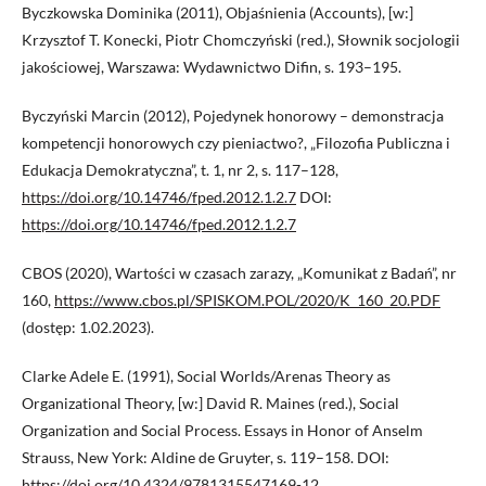
Byczkowska Dominika (2011), Objaśnienia (Accounts), [w:]
Krzysztof T. Konecki, Piotr Chomczyński (red.), Słownik socjologii
jakościowej, Warszawa: Wydawnictwo Difin, s. 193–195.
Byczyński Marcin (2012), Pojedynek honorowy – demonstracja
kompetencji honorowych czy pieniactwo?, „Filozofia Publiczna i
Edukacja Demokratyczna”, t. 1, nr 2, s. 117–128,
https://doi.org/10.14746/fped.2012.1.2.7
DOI:
https://doi.org/10.14746/fped.2012.1.2.7
CBOS (2020), Wartości w czasach zarazy, „Komunikat z Badań”, nr
160,
https://www.cbos.pl/SPISKOM.POL/2020/K_160_20.PDF
(dostęp: 1.02.2023).
Clarke Adele E. (1991), Social Worlds/Arenas Theory as
Organizational Theory, [w:] David R. Maines (red.), Social
Organization and Social Process. Essays in Honor of Anselm
Strauss, New York: Aldine de Gruyter, s. 119–158. DOI:
https://doi.org/10.4324/9781315547169-12