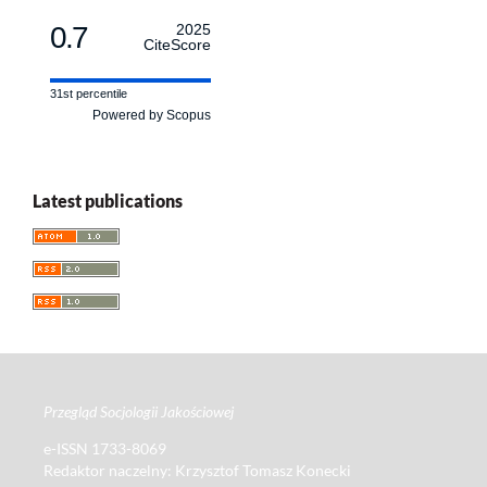
0.7
2025
CiteScore
31st percentile
Powered by Scopus
Latest publications
Przegląd Socjologii Jakościowej
e-ISSN 1733-8069
Redaktor naczelny: Krzysztof Tomasz Konecki