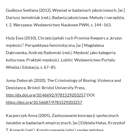
Gudkova Svetlana (2012), Wywiad w badaniach jakościowych, [w:]
Dariusz Jemielniak (red.), Badania jakościowe. Metody i narzędzia,
t. 2. Warszawa: Wydawnictwo Naukowe PWN, s. 144–163.
Hyży Ewa (2010), Chrześcijański ruch Promise Keepers a „kryzys
męskości”. Perspektywa feministyczna, [w:] Magdalena
Dąbrowska, Andrzej Radomski (red.), Męskość jako kategoria
kulturowa. Praktyki męskości, Lublin: Wydawnictwo Portalu
Wiedza i Edukacja, s. 67–85.
Jump Deborah (2020), The Criminology of Boxing, Violence and
Desistance, Bristol: Bristol University Press,
http://dx.doi.org/10.46692/9781529203257
DOI:
https://doi.org/10.56687/9781529203257
Kacperczyk Anna (2005), Zastosowanie koncepcji społecznych
światów w badaniach empirycznych, [w:] Elżbieta Hałas, Krzysztof
T. Konecki (red.), Konstruowanie jaźni i społeczeństwa.