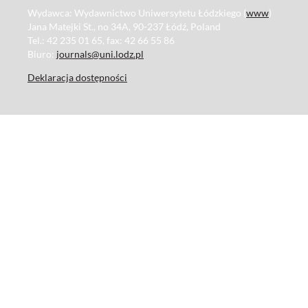
Wydawca: Wydawnictwo Uniwersytetu Łódzkiego (
www
)
Jana Matejki St., no 34A, 90-237 Łódź, Poland
Tel.: 42 235 01 65, fax: 42 66 55 86
Biuro:
journals@uni.lodz.pl
Deklaracja dostępności