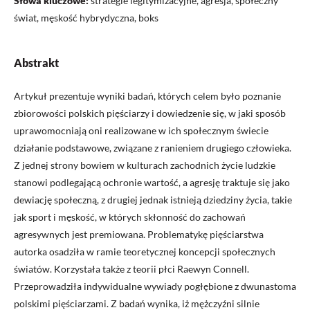
Słowa kluczowe:
strategie legitymizacyjne, agresja, społeczny
świat, męskość hybrydyczna, boks
Abstrakt
Artykuł prezentuje wyniki badań, których celem było poznanie
zbiorowości polskich pięściarzy i dowiedzenie się, w jaki sposób
uprawomocniają oni realizowane w ich społecznym świecie
działanie podstawowe, związane z ranieniem drugiego człowieka.
Z jednej strony bowiem w kulturach zachodnich życie ludzkie
stanowi podlegającą ochronie wartość, a agresję traktuje się jako
dewiację społeczną, z drugiej jednak istnieją dziedziny życia, takie
jak sport i męskość, w których skłonność do zachowań
agresywnych jest premiowana. Problematykę pięściarstwa
autorka osadziła w ramie teoretycznej koncepcji społecznych
światów. Korzystała także z teorii płci Raewyn Connell.
Przeprowadziła indywidualne wywiady pogłębione z dwunastoma
polskimi pięściarzami. Z badań wynika, iż mężczyźni silnie