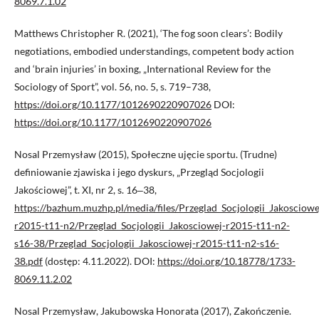
8069.7.1.02
Matthews Christopher R. (2021), ‘The fog soon clears’: Bodily
negotiations, embodied understandings, competent body action
and ‘brain injuries’ in boxing, „International Review for the
Sociology of Sport”, vol. 56, no. 5, s. 719–738,
https://doi.org/10.1177/1012690220907026
DOI:
https://doi.org/10.1177/1012690220907026
Nosal Przemysław (2015), Społeczne ujęcie sportu. (Trudne)
definiowanie zjawiska i jego dyskurs, „Przegląd Socjologii
Jakościowej”, t. XI, nr 2, s. 16‒38,
https://bazhum.muzhp.pl/media/files/Przeglad_Socjologii_Jakosciowe
r2015-t11-n2/Przeglad_Socjologii_Jakosciowej-r2015-t11-n2-
s16-38/Przeglad_Socjologii_Jakosciowej-r2015-t11-n2-s16-
38.pdf
(dostęp: 4.11.2022). DOI:
https://doi.org/10.18778/1733-
8069.11.2.02
Nosal Przemysław, Jakubowska Honorata (2017), Zakończenie.