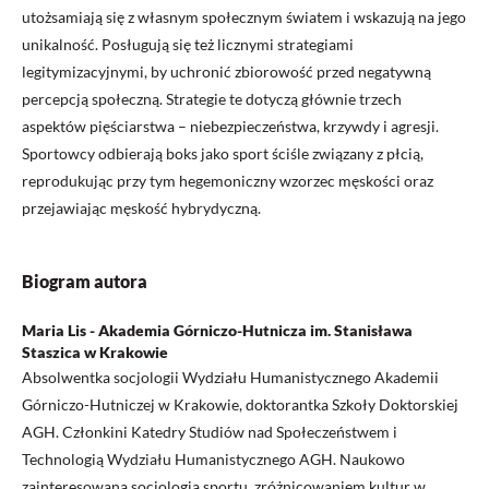
utożsamiają się z własnym społecznym światem i wskazują na jego
unikalność. Posługują się też licznymi strategiami
legitymizacyjnymi, by uchronić zbiorowość przed negatywną
percepcją społeczną. Strategie te dotyczą głównie trzech
aspektów pięściarstwa – niebezpieczeństwa, krzywdy i agresji.
Sportowcy odbierają boks jako sport ściśle związany z płcią,
reprodukując przy tym hegemoniczny wzorzec męskości oraz
przejawiając męskość hybrydyczną.
Biogram autora
Maria Lis - Akademia Górniczo-Hutnicza im. Stanisława
Staszica w Krakowie
Absolwentka socjologii Wydziału Humanistycznego Akademii
Górniczo-Hutniczej w Krakowie, doktorantka Szkoły Doktorskiej
AGH. Członkini Katedry Studiów nad Społeczeństwem i
Technologią Wydziału Humanistycznego AGH. Naukowo
zainteresowana socjologią sportu, zróżnicowaniem kultur w