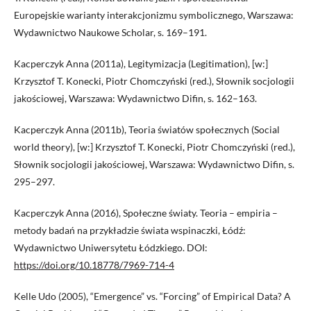
Europejskie warianty interakcjonizmu symbolicznego, Warszawa:
Wydawnictwo Naukowe Scholar, s. 169–191.
Kacperczyk Anna (2011a), Legitymizacja (Legitimation), [w:]
Krzysztof T. Konecki, Piotr Chomczyński (red.), Słownik socjologii
jakościowej, Warszawa: Wydawnictwo Difin, s. 162–163.
Kacperczyk Anna (2011b), Teoria światów społecznych (Social
world theory), [w:] Krzysztof T. Konecki, Piotr Chomczyński (red.),
Słownik socjologii jakościowej, Warszawa: Wydawnictwo Difin, s.
295–297.
Kacperczyk Anna (2016), Społeczne światy. Teoria – empiria –
metody badań na przykładzie świata wspinaczki, Łódź:
Wydawnictwo Uniwersytetu Łódzkiego. DOI:
https://doi.org/10.18778/7969-714-4
Kelle Udo (2005), “Emergence” vs. “Forcing” of Empirical Data? A