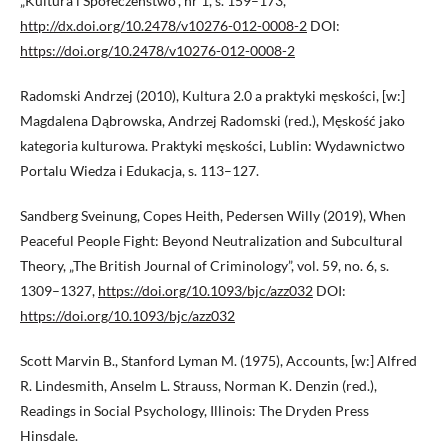
„Kultura i Społeczeństwo”, nr 1, s. 159–173,
http://dx.doi.org/10.2478/v10276-012-0008-2
DOI:
https://doi.org/10.2478/v10276-012-0008-2
Radomski Andrzej (2010), Kultura 2.0 a praktyki męskości, [w:]
Magdalena Dąbrowska, Andrzej Radomski (red.), Męskość jako
kategoria kulturowa. Praktyki męskości, Lublin: Wydawnictwo
Portalu Wiedza i Edukacja, s. 113–127.
Sandberg Sveinung, Copes Heith, Pedersen Willy (2019), When
Peaceful People Fight: Beyond Neutralization and Subcultural
Theory, „The British Journal of Criminology”, vol. 59, no. 6, s.
1309–1327,
https://doi.org/10.1093/bjc/azz032
DOI:
https://doi.org/10.1093/bjc/azz032
Scott Marvin B., Stanford Lyman M. (1975), Accounts, [w:] Alfred
R. Lindesmith, Anselm L. Strauss, Norman K. Denzin (red.),
Readings in Social Psychology, Illinois: The Dryden Press
Hinsdale.