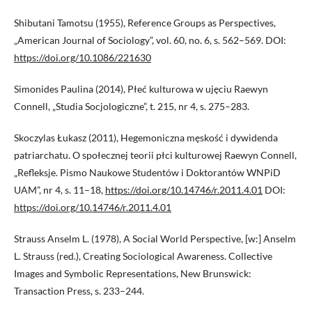
Shibutani Tamotsu (1955), Reference Groups as Perspectives,
„American Journal of Sociology”, vol. 60, no. 6, s. 562–569. DOI:
https://doi.org/10.1086/221630
Simonides Paulina (2014), Płeć kulturowa w ujęciu Raewyn
Connell, „Studia Socjologiczne”, t. 215, nr 4, s. 275–283.
Skoczylas Łukasz (2011), Hegemoniczna męskość i dywidenda
patriarchatu. O społecznej teorii płci kulturowej Raewyn Connell,
„Refleksje. Pismo Naukowe Studentów i Doktorantów WNPiD
UAM”, nr 4, s. 11–18,
https://doi.org/10.14746/r.2011.4.01
DOI:
https://doi.org/10.14746/r.2011.4.01
Strauss Anselm L. (1978), A Social World Perspective, [w:] Anselm
L. Strauss (red.), Creating Sociological Awareness. Collective
Images and Symbolic Representations, New Brunswick:
Transaction Press, s. 233–244.