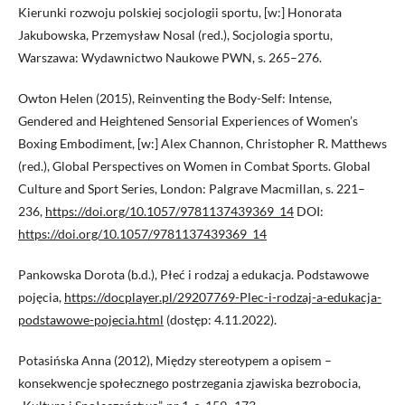
Kierunki rozwoju polskiej socjologii sportu, [w:] Honorata
Jakubowska, Przemysław Nosal (red.), Socjologia sportu,
Warszawa: Wydawnictwo Naukowe PWN, s. 265–276.
Owton Helen (2015), Reinventing the Body-Self: Intense,
Gendered and Heightened Sensorial Experiences of Women’s
Boxing Embodiment, [w:] Alex Channon, Christopher R. Matthews
(red.), Global Perspectives on Women in Combat Sports. Global
Culture and Sport Series, London: Palgrave Macmillan, s. 221–
236,
https://doi.org/10.1057/9781137439369_14
DOI:
https://doi.org/10.1057/9781137439369_14
Pankowska Dorota (b.d.), Płeć i rodzaj a edukacja. Podstawowe
pojęcia,
https://docplayer.pl/29207769-Plec-i-rodzaj-a-edukacja-
podstawowe-pojecia.html
(dostęp: 4.11.2022).
Potasińska Anna (2012), Między stereotypem a opisem –
konsekwencje społecznego postrzegania zjawiska bezrobocia,