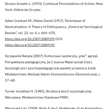
Strauss Anselm L. (1993), Continual Permutations of Action, New
York: Aldine de Gruyter.
Sykes Gresham M., Matza David (1957), Techniques of
Neutralization: A Theory of Delinquency, „American Sociological
Review”, vol. 22, no. 6, s. 664–670,
https://doi.org/10.2307/2089195
DOI:
https://doi.org/10.2307/2089195
Szczepanik Renata (2007), Kulturowo-społeczna „płeć” agresji.
Perspektywa pedagogiczna, [w:] Joanna Wawrzyniak (red.),
Socjologiczne i psychopedagogiczne aspekty przemocy, Łódź:
Wydawnictwo Wyższej Szkoły Humanistyczno-Ekonomicznej, s.
57–68.
Turner Jonathan H. (1985), Struktura teorii socjologicznej,
Warszawa: Wydawnictwo Naukowe PWN.
Wacquant Loïc (2004), Body & Soul: Notebooks of an Apprentice