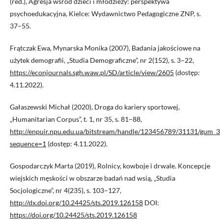
(red.), Agresja wśród dzieci i młodzieży: perspektywa
psychoedukacyjna, Kielce: Wydawnictwo Pedagogiczne ZNP, s.
37–55.
Frątczak Ewa, Mynarska Monika (2007), Badania jakościowe na
użytek demografii, „Studia Demograficzne”, nr 2(152), s. 3–22,
https://econjournals.sgh.waw.pl/SD/article/view/2605
(dostęp:
4.11.2022).
Gałaszewski Michał (2020), Droga do kariery sportowej,
„Humanitarian Corpus”, t. 1, nr 35, s. 81–88,
http://enpuir.npu.edu.ua/bitstream/handle/123456789/31131/g
sequence=1
(dostęp: 4.11.2022).
Gospodarczyk Marta (2019), Rolnicy, kowboje i drwale. Koncepcje
wiejskich męskości w obszarze badań nad wsią, „Studia
Socjologiczne”, nr 4(235), s. 103–127,
http://dx.doi.org/10.24425/sts.2019.126158
DOI:
https://doi.org/10.24425/sts.2019.126158