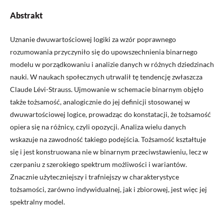
Abstrakt
Uznanie dwuwartościowej logiki za wzór poprawnego
rozumowania przyczyniło się do upowszechnienia binarnego
modelu w porządkowaniu i analizie danych w różnych dziedzinach
nauki. W naukach społecznych utrwalił tę tendencję zwłaszcza
Claude Lévi-Strauss. Ujmowanie w schemacie binarnym objęło
także tożsamość, analogicznie do jej definicji stosowanej w
dwuwartościowej logice, prowadząc do konstatacji, że tożsamość
opiera się na różnicy, czyli opozycji. Analiza wielu danych
wskazuje na zawodność takiego podejścia. Tożsamość kształtuje
się i jest konstruowana nie w binarnym przeciwstawieniu, lecz w
czerpaniu z szerokiego spektrum możliwości i wariantów.
Znacznie użyteczniejszy i trafniejszy w charakterystyce
tożsamości, zarówno indywidualnej, jak i zbiorowej, jest więc jej
spektralny model.