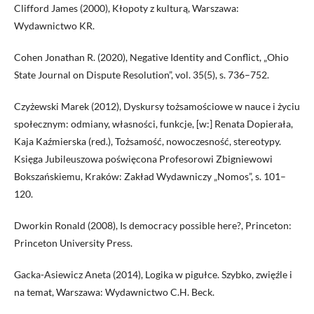
Clifford James (2000), Kłopoty z kulturą, Warszawa:
Wydawnictwo KR.
Cohen Jonathan R. (2020), Negative Identity and Conflict, „Ohio
State Journal on Dispute Resolution”, vol. 35(5), s. 736–752.
Czyżewski Marek (2012), Dyskursy tożsamościowe w nauce i życiu
społecznym: odmiany, własności, funkcje, [w:] Renata Dopierała,
Kaja Kaźmierska (red.), Tożsamość, nowoczesność, stereotypy.
Księga Jubileuszowa poświęcona Profesorowi Zbigniewowi
Bokszańskiemu, Kraków: Zakład Wydawniczy „Nomos”, s. 101–
120.
Dworkin Ronald (2008), Is democracy possible here?, Princeton:
Princeton University Press.
Gacka-Asiewicz Aneta (2014), Logika w pigułce. Szybko, zwięźle i
na temat, Warszawa: Wydawnictwo C.H. Beck.