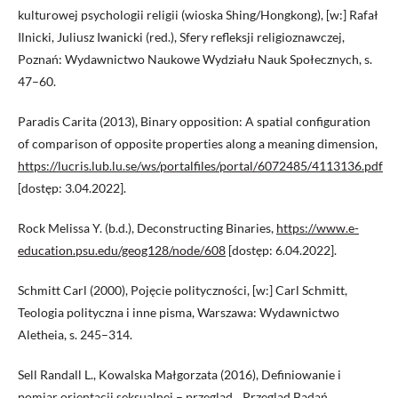
kulturowej psychologii religii (wioska Shing/Hongkong), [w:] Rafał
Ilnicki, Juliusz Iwanicki (red.), Sfery refleksji religioznawczej,
Poznań: Wydawnictwo Naukowe Wydziału Nauk Społecznych, s.
47–60.
Paradis Carita (2013), Binary opposition: A spatial configuration
of comparison of opposite properties along a meaning dimension,
https://lucris.lub.lu.se/ws/portalfiles/portal/6072485/4113136.pdf
[dostęp: 3.04.2022].
Rock Melissa Y. (b.d.), Deconstructing Binaries,
https://www.e-
education.psu.edu/geog128/node/608
[dostęp: 6.04.2022].
Schmitt Carl (2000), Pojęcie polityczności, [w:] Carl Schmitt,
Teologia polityczna i inne pisma, Warszawa: Wydawnictwo
Aletheia, s. 245–314.
Sell Randall L., Kowalska Małgorzata (2016), Definiowanie i
pomiar orientacji seksualnej – przegląd, „Przegląd Badań