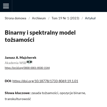
Strona domowa
/
Archiwum
/
Tom 19 Nr 1 (2023)
/
Artykuł
Binarny i spektralny model
Przegląd Socjologii Jakościowej
tożsamości
Janusz A. Majcherek
Akademia WSB
https://orcid.org/0000-0001-8500-1544
DOI:
https://doi.org/10.18778/1733-8069.19.1.01
Słowa kluczowe:
zasada tożsamości, opozycje binarne,
transkulturowość