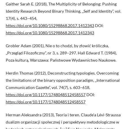
Gaither Sarah E. (2018), The Multiplicity of Belonging: Pushing
Identity Research Beyond Binary Thinking, „Self and Identity”, vol.
17(4), s. 443–454,
https://doi.org/10.1080/15298868.2017.1412343
DOI:
https://doi.org/10.1080/15298868.2017.1412343
Grobler Adam (2001), Nie o to chodzi, by złowić króliczka,
„Przegląd Filozoficzny”, nr 3, s. 289–297. Hall Edward T. (1984),
Poza kulturą, Warszawa: Państwowe Wydawnictwo Naukowe.
Herdin Thomas (2012), Deconstructing typologies. Overcoming
the limitations of the binary opposition paradigm, „International
Communication Gazette”, vol. 74(7), s. 603–618,
https://doi.org/10.1177/1748048512458557
DOI:
https://doi.org/10.1177/1748048512458557
Herman Aleksandra (2013), Teoria i teren. Claude‘a Lévi-Straussa
dualizm organizacji społecznej i perspektywy metodologiczne w