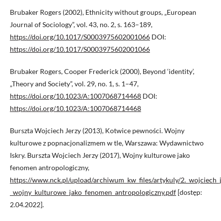
Brubaker Rogers (2002), Ethnicity without groups, „European
Journal of Sociology”, vol. 43, no. 2, s. 163–189,
https://doi.org/10.1017/S0003975602001066
DOI:
https://doi.org/10.1017/S0003975602001066
Brubaker Rogers, Cooper Frederick (2000), Beyond ‘identity’,
„Theory and Society”, vol. 29, no. 1, s. 1–47,
https://doi.org/10.1023/A:1007068714468
DOI:
https://doi.org/10.1023/A:1007068714468
Burszta Wojciech Jerzy (2013), Kotwice pewności. Wojny
kulturowe z popnacjonalizmem w tle, Warszawa: Wydawnictwo
Iskry. Burszta Wojciech Jerzy (2017), Wojny kulturowe jako
fenomen antropologiczny,
https://www.nck.pl/upload/archiwum_kw_files/artykuly/2._wojciech_j
_wojny_kulturowe_jako_fenomen_antropologiczny.pdf
[dostęp:
2.04.2022].