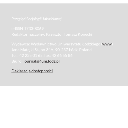
Przegląd Socjologii Jakościowej
e-ISSN 1733-8069
Redaktor naczelny: Krzysztof Tomasz Konecki
Wydawca: Wydawnictwo Uniwersytetu Łódzkiego (
www
)
Jana Matejki St., no 34A, 90-237 Łódź, Poland
Tel.: 42 235 01 65, fax: 42 66 55 86
Biuro:
journals@uni.lodz.pl
Deklaracja dostępności