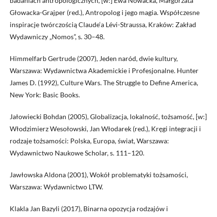
badaniach antropologicznych, [w:] Ewa Nowacka, Małgorzata
Głowacka-Grajper (red.), Antropolog i jego magia. Współczesne
inspiracje twórczością Claude‘a Lévi-Straussa, Kraków: Zakład
Wydawniczy „Nomos”, s. 30–48.
Himmelfarb Gertrude (2007), Jeden naród, dwie kultury,
Warszawa: Wydawnictwa Akademickie i Profesjonalne. Hunter
James D. (1992), Culture Wars. The Struggle to Define America,
New York: Basic Books.
Jałowiecki Bohdan (2005), Globalizacja, lokalność, tożsamość, [w:]
Włodzimierz Wesołowski, Jan Włodarek (red.), Kręgi integracji i
rodzaje tożsamości: Polska, Europa, świat, Warszawa:
Wydawnictwo Naukowe Scholar, s. 111–120.
Jawłowska Aldona (2001), Wokół problematyki tożsamości,
Warszawa: Wydawnictwo LTW.
Klakla Jan Bazyli (2017), Binarna opozycja rodzajów i