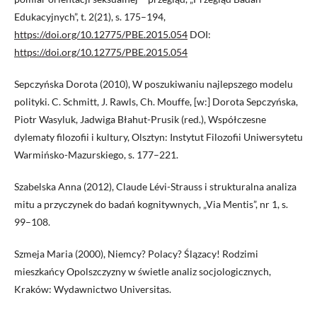
Edukacyjnych”, t. 2(21), s. 175–194,
https://doi.org/10.12775/PBE.2015.054
DOI:
https://doi.org/10.12775/PBE.2015.054
Sepczyńska Dorota (2010), W poszukiwaniu najlepszego modelu
polityki. C. Schmitt, J. Rawls, Ch. Mouffe, [w:] Dorota Sepczyńska,
Piotr Wasyluk, Jadwiga Błahut-Prusik (red.), Współczesne
dylematy filozofii i kultury, Olsztyn: Instytut Filozofii Uniwersytetu
Warmińsko-Mazurskiego, s. 177–221.
Szabelska Anna (2012), Claude Lévi-Strauss i strukturalna analiza
mitu a przyczynek do badań kognitywnych, „Via Mentis”, nr 1, s.
99–108.
Szmeja Maria (2000), Niemcy? Polacy? Ślązacy! Rodzimi
mieszkańcy Opolszczyzny w świetle analiz socjologicznych,
Kraków: Wydawnictwo Universitas.