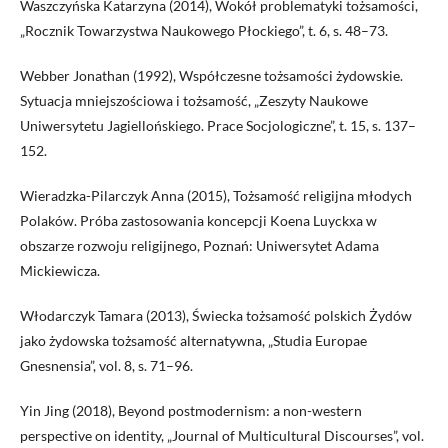
Waszczyńska Katarzyna (2014), Wokół problematyki tożsamości,
„Rocznik Towarzystwa Naukowego Płockiego”, t. 6, s. 48–73.
Webber Jonathan (1992), Współczesne tożsamości żydowskie.
Sytuacja mniejszościowa i tożsamość, „Zeszyty Naukowe
Uniwersytetu Jagiellońskiego. Prace Socjologiczne”, t. 15, s. 137–
152.
Wieradzka-Pilarczyk Anna (2015), Tożsamość religijna młodych
Polaków. Próba zastosowania koncepcji Koena Luyckxa w
obszarze rozwoju religijnego, Poznań: Uniwersytet Adama
Mickiewicza.
Włodarczyk Tamara (2013), Świecka tożsamość polskich Żydów
jako żydowska tożsamość alternatywna, „Studia Europae
Gnesnensia”, vol. 8, s. 71–96.
Yin Jing (2018), Beyond postmodernism: a non-western
perspective on identity, „Journal of Multicultural Discourses”, vol.