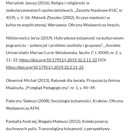
Mariański Janusz (2016), Religia i religijność w
zsekularyzowanych społeczeństwach, „Zeszyty Naukowe KUL”, nr
4(59), s. 3–26. Melosik Zbyszko (2002), Kryzys męskości w
kulturze współczesnej, Warszawa: Oficyna Wydawnicza Impuls.
Nikitorowicz Jerzy (2019), Hybrydowa tożsamość na kulturowym
pograniczu – potencjał i problem osobisty i grupowy?, „Annales
Universitatis Mariae Curie-Skłodowska. Sectio J”, t. XXXII, nr 2, s.
11–22,
https://doi.org/10.17951/j.2019.32.2.11-22
DOI:
https://doi.org/10.17951/j.2019.32.2.11-22
Okseniuk Michał (2013), Ratunek dla świata. Propozycja Amina
Maaloufa, „Przegląd Pedagogiczny”, nr 1, s. 44–49.
Paleczny Tadeusz (2008), Socjologia tożsamości, Kraków: Oficyna
Wydawnicza AFM.
Pankalla Andrzej, Biegała Mateusz (2012), Kolekcjonerzy
duchowych polis. Transreligijna tożsamość z perspektywy