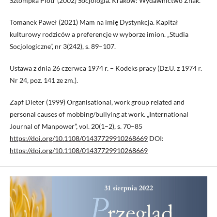
Sztompka Piotr (2002) Socjologia. Kraków: Wydawnictwo Znak.
Tomanek Paweł (2021) Mam na imię Dystynkcja. Kapitał
kulturowy rodziców a preferencje w wyborze imion. „Studia
Socjologiczne”, nr 3(242), s. 89–107.
Ustawa z dnia 26 czerwca 1974 r. – Kodeks pracy (Dz.U. z 1974 r.
Nr 24, poz. 141 ze zm.).
Zapf Dieter (1999) Organisational, work group related and
personal causes of mobbing/bullying at work. „International
Journal of Manpower”, vol. 20(1–2), s. 70–85
https://doi.org/10.1108/01437729910268669
DOI:
https://doi.org/10.1108/01437729910268669