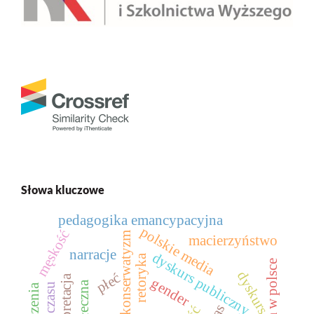
Słowa kluczowe
pedagogika emancypacyjna
polskie media
męskość
konserwatyzm
macierzyństwo
narracje
dyskurs publiczny
retoryka
dyskurs
płeć
interpretacja
gender