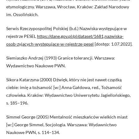
etymologiczny. Warszawa, Wrocław, Kraków: Zakład Narodowy
im. Ossolińskich.
Serwis Rzeczypospolitej Polskiej (b.d.) Nazwiska występujące w
rejestrze PESEL
https://dane.gov.pl/pl/dataset/1681,nazwiska-
osob-zyjacych-wystepujace-w-rejestrze-pesel
[dostęp: 1.07.2022].
Siemiaszko Andrzej (1993) Granice tolerancji. Warszawa:
Wydawnictwo Naukowe PWN.
Sikora Katarzyna (2000) Dźwięk, który nie jest nawet cząstką
ciebie: imię a tożsamość [w:] Anna Gałdowa, red., Tożsamość
człowieka. Kraków: Wydawnictwo Uniwersytetu Jagiellońskiego,
s. 185–196.
Simmel George (2005) Mentalność mieszkańców wielkich miast
[w:] George Simmel, Socjologia. Warszawa: Wydawnictwo
Naukowe PWN, s. 114–134.