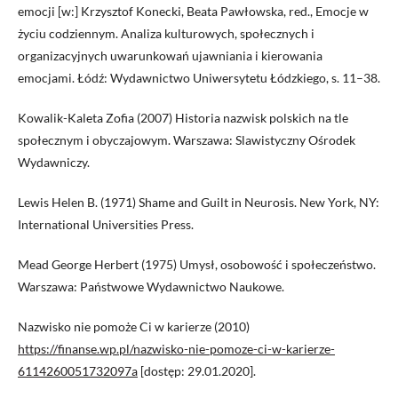
emocji [w:] Krzysztof Konecki, Beata Pawłowska, red., Emocje w
życiu codziennym. Analiza kulturowych, społecznych i
organizacyjnych uwarunkowań ujawniania i kierowania
emocjami. Łódź: Wydawnictwo Uniwersytetu Łódzkiego, s. 11–38.
Kowalik-Kaleta Zofia (2007) Historia nazwisk polskich na tle
społecznym i obyczajowym. Warszawa: Slawistyczny Ośrodek
Wydawniczy.
Lewis Helen B. (1971) Shame and Guilt in Neurosis. New York, NY:
International Universities Press.
Mead George Herbert (1975) Umysł, osobowość i społeczeństwo.
Warszawa: Państwowe Wydawnictwo Naukowe.
Nazwisko nie pomoże Ci w karierze (2010)
https://finanse.wp.pl/nazwisko-nie-pomoze-ci-w-karierze-
6114260051732097a
[dostęp: 29.01.2020].