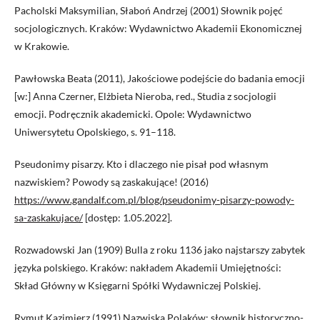
Pacholski Maksymilian, Słaboń Andrzej (2001) Słownik pojęć
socjologicznych. Kraków: Wydawnictwo Akademii Ekonomicznej
w Krakowie.
Pawłowska Beata (2011), Jakościowe podejście do badania emocji
[w:] Anna Czerner, Elżbieta Nieroba, red., Studia z socjologii
emocji. Podręcznik akademicki. Opole: Wydawnictwo
Uniwersytetu Opolskiego, s. 91–118.
Pseudonimy pisarzy. Kto i dlaczego nie pisał pod własnym
nazwiskiem? Powody są zaskakujące! (2016)
https://www.gandalf.com.pl/blog/pseudonimy-pisarzy-powody-
sa-zaskakujace/
[dostęp: 1.05.2022].
Rozwadowski Jan (1909) Bulla z roku 1136 jako najstarszy zabytek
języka polskiego. Kraków: nakładem Akademii Umiejętności:
Skład Główny w Księgarni Spółki Wydawniczej Polskiej.
Rymut Kazimierz (1991) Nazwiska Polaków: słownik historyczno-