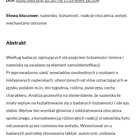
DOI:
https://doi.org/10.18778/1733-8069.18.3.04
Słowa kluczowe:
nazwisko, tożsamość, reakcje otoczenia, wstyd,
mechanizmy obronne
Abstrakt
Według badaczy zajmujących się pojęciem tożsamości imiona i
nazwiska są uważane za element samoidentyfikacji.
Przeprowadzono sześć wywiadów swobodnych z osobami o
nietypowych nazwiskach, utworzonych od słów oznaczających w
języku polskim m.in. dni tygodnia, rośliny, zwierzęta, cechy
charakteru. Analiza pozwoliła na stwierdzenie, że nazwiska te
miały wpływ na kształtowanie się u badanych tożsamości i obrazu
siebie. Wpływ ten wynikał głównie z oddziaływania otoczenia
społecznego, a konsekwencją różnorakich reakcji środowiska było
odczuwanie przez rozmówców wstydu. Wywoływał on u
badanych potrzebę stosowania taktyk: autoironii, unikania