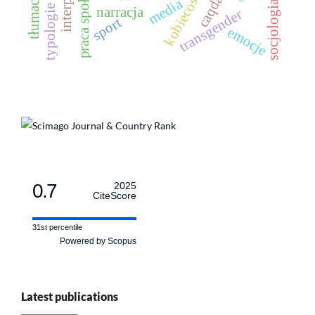
socjologia w polsce
praca społeczna
typologie czasu
tłumaczenia
caqdas
kobiecość
media
narracja
transgender
sport
emocje
0.7
2025
CiteScore
31st percentile
Powered by Scopus
Latest publications