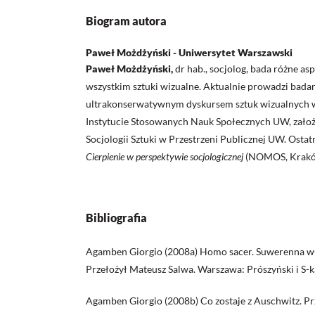
Biogram autora
Paweł Możdżyński - Uniwersytet Warszawski
Paweł Możdżyński,
dr hab., socjolog, bada różne as
wszystkim sztuki wizualne. Aktualnie prowadzi bada
ultrakonserwatywnym dyskursem sztuk wizualnych w
Instytucie Stosowanych Nauk Społecznych UW, założy
Socjologii Sztuki w Przestrzeni Publicznej UW. Osta
Cierpienie w perspektywie socjologicznej
(NOMOS, Krakó
Bibliografia
Agamben Giorgio (2008a) Homo sacer. Suwerenna wła
Przełożył Mateusz Salwa. Warszawa: Prószyński i S-k
Agamben Giorgio (2008b) Co zostaje z Auschwitz. Pr