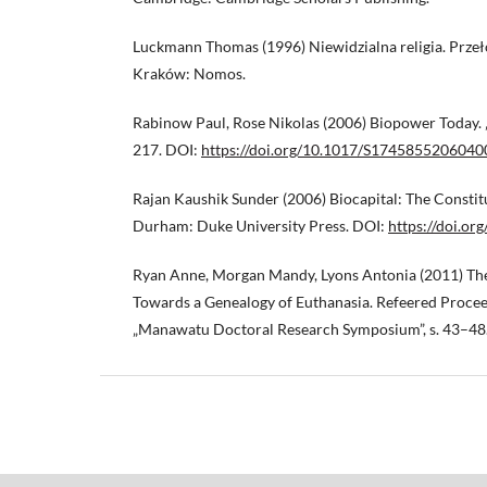
Luckmann Thomas (1996) Niewidzialna religia. Przeło
Kraków: Nomos.
Rabinow Paul, Rose Nikolas (2006) Biopower Today. „B
217. DOI:
https://doi.org/10.1017/S174585520604
Rajan Kaushik Sunder (2006) Biocapital: The Constit
Durham: Duke University Press. DOI:
https://doi.or
Ryan Anne, Morgan Mandy, Lyons Antonia (2011) Th
Towards a Genealogy of Euthanasia. Refeered Procee
„Manawatu Doctoral Research Symposium”, s. 43–48