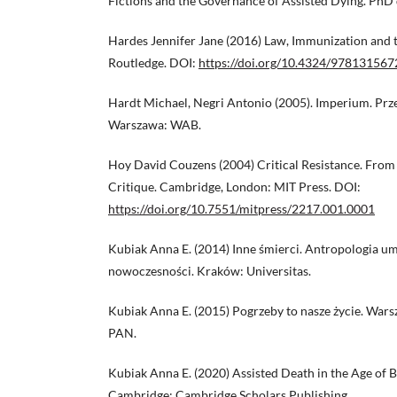
Fictions and the Governance of Assisted Dying. PhD di
Hardes Jennifer Jane (2016) Law, Immunization and t
Routledge. DOI:
https://doi.org/10.4324/97813156
Hardt Michael, Negri Antonio (2005). Imperium. Przeł
Warszawa: WAB.
Hoy David Couzens (2004) Critical Resistance. From 
Critique. Cambridge, London: MIT Press. DOI:
https://doi.org/10.7551/mitpress/2217.001.0001
Kubiak Anna E. (2014) Inne śmierci. Antropologia umi
nowoczesności. Kraków: Universitas.
Kubiak Anna E. (2015) Pogrzeby to nasze życie. Wa
PAN.
Kubiak Anna E. (2020) Assisted Death in the Age of 
Cambridge: Cambridge Scholars Publishing.