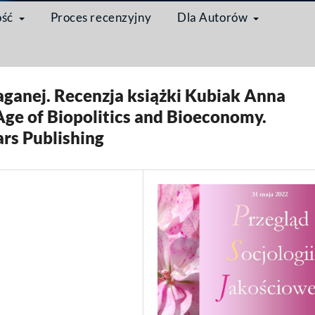
ość
Proces recenzyjny
Dla Autorów
/
Recenzja
ganej. Recenzja książki Kubiak Anna
Age of Biopolitics and Bioeconomy.
rs Publishing