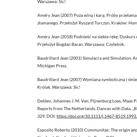
Warszawa: Sic!
Améry Jean (2007) Poza winą i karą: Próby przełama
złamanego. Przełożył Ryszard Turczyn. Kraków: Hom
Améry Jean (2018) Podnieść na siebie rękę. Dyskurs 
Przełożył Bogdan Baran. Warszawa: Czytelnik.
Baudrillard Jean (2001) Simulacra and Simulation. A
Michigan Press.
Baudrillard Jean (2007) Wymiana symboliczna i śmie
Królak. Warszawa: Sic!
Delden, Johannes J. M. Van, Pijnenborg Loes, Maas P
Reports from The Netherlands. Dances with Data. „Bioe
329. DOI:
https://doi.org/10.1111/j.1467-8519.1993
Esposito Roberto (2010) Communitas: The origin an