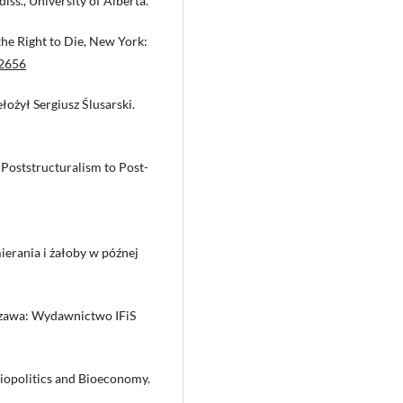
ss., University of Alberta.
he Right to Die, New York:
72656
ożył Sergiusz Ślusarski.
Poststructuralism to Post-
erania i żałoby w późnej
rszawa: Wydawnictwo IFiS
Biopolitics and Bioeconomy.