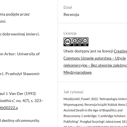
Dział
nia podjęte przez
Recenzja
ini.
Licencja
o dobrowolnej śmierci.
Utwór dostępny jest na licencji
Creativ
nn Arbor: University of
Commons Uznanie autorstwa – Użycie
niekomercyjne – Bez utworów zależnyc
Międzynarodowe
.
rć. Przełożył Sławomir
Jak cytować
aul J. Van Der (1993)
Możdżyński, Paweł. 2022. “Antropologia śmierc
thics”, no. 4(7), s. 323–
Wspomaganej. Recenzja książki Kubiak Anna (
.tb00222.x
Assisted Death in the Age of Biopolitics and
Bioeconomy. Cambridge: Cambridge Scholars
d destiny ofcommunity.
Publishing”.
Przegląd Socjologii Jakościowej
18 (