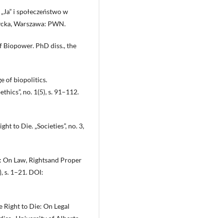
„Ja” i społeczeństwo w
życka, Warszawa: PWN.
f Biopower. PhD diss., the
 of biopolitics.
hics”, no. 1(5), s. 91–112.
ht to Die. „Societies”, no. 3,
y: On Law, Rightsand Proper
, s. 1–21. DOI:
 Right to Die: On Legal