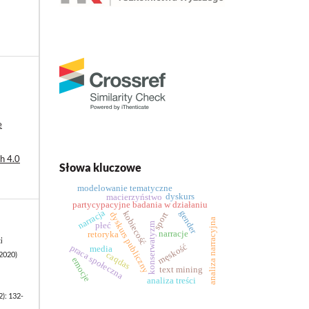
e
h 4.0
Słowa kluczowe
modelowanie tematyczne
dyskurs
macierzyństwo
partycypacyjne badania w działaniu
narracja
gender
kobiecość
dyskurs publiczny
sport
analiza narracyjna
płeć
konserwatyzm
narracje
retoryka
i
męskość
praca społeczna
media
caqdas
2020)
emocje
text mining
analiza treści
2): 132-