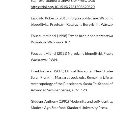
Stanford: Stanford University Press. DOI:
https://doi.org/10.1515/9781503620520
Esposito Roberto (2015) Pojęcia polityczne. Wspólno
biopolityka. Przełożyli Katarzyna Burzyk i in. Warsz
Foucault Michel (1998) Trzeba bronić społeczeństwa
Kowalska. Warszawa: KR.
Foucault Michel (2011) Narodziny biopolityki. Przeł
Warszawa: PWN.
Franklin Sarah (2003) Ethical Biocapital: New Strateg
Sarah Franklin, Margaret Lock, eds., Remaking Life 
Anthropology of the Biosciences. Santa Fe: School 
Advanced Seminar Series, s. 97–128.
Giddens Anthony (1991) Modernity and self-Identity. 
Modern Age. Stanford: Stanford University Press.