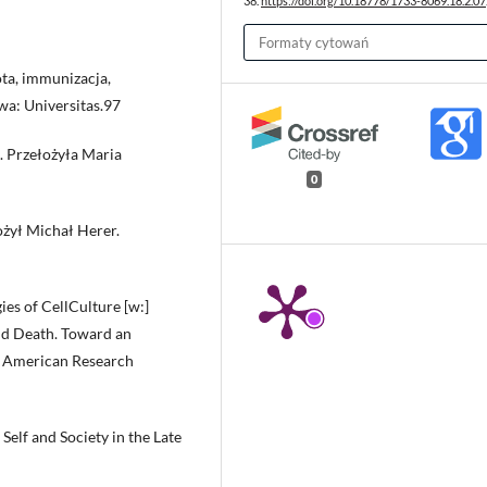
38.
https://doi.org/10.18778/1733-8069.18.2.07
Formaty cytowań
ta, immunizacja,
awa: Universitas.97
. Przełożyła Maria
0
ożył Michał Herer.
ies of CellCulture [w:]
and Death. Toward an
of American Research
Self and Society in the Late