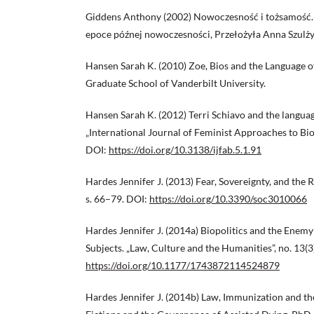
Giddens Anthony (2002) Nowoczesność i tożsamość. 
epoce późnej nowoczesności, Przełożyła Anna Szul
Hansen Sarah K. (2010) Zoe, Bios and the Language o
Graduate School of Vanderbilt University.
Hansen Sarah K. (2012) Terri Schiavo and the language
„International Journal of Feminist Approaches to Bioet
DOI:
https://doi.org/10.3138/ijfab.5.1.91
Hardes Jennifer J. (2013) Fear, Sovereignty, and the Rig
s. 66–79. DOI:
https://doi.org/10.3390/soc3010066
Hardes Jennifer J. (2014a) Biopolitics and the Enem
Subjects. „Law, Culture and the Humanities”, no. 13(3)
https://doi.org/10.1177/1743872114524879
Hardes Jennifer J. (2014b) Law, Immunization and the