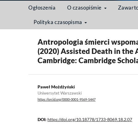
Ogłoszenia
O czasopiśmie
Zawart
Polityka czasopisma
Strona domowa
/
Archiwum
/
Tom 18 Nr 2 (2022)
Antropologia śmierci wspoma
(2020) Assisted Death in the 
Cambridge: Cambridge Schola
Paweł Możdżyński
Uniwersytet Warszawski
https://orcid.org/0000-0001-9569-5447
DOI:
https://doi.org/10.18778/1733-8069.18.2.07