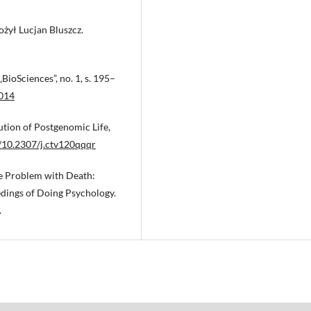
żył Lucjan Bluszcz.
ioSciences”, no. 1, s. 195–
0014
ution of Postgenomic Life,
g/10.2307/j.ctv120qqqr
e Problem with Death:
dings of Doing Psychology.
.