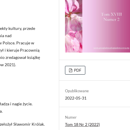
pekty kultury, przede
nia nad
 Polsce. Pracuje w
ł i kieruje Pracownią
tnio zredagował książkę
w 2021).
PDF
Opublikowane
2022-05-31
dza i nagie życie.
a.
Numer
zełożył Sławomir Królak.
Tom 18 Nr 2 (2022)