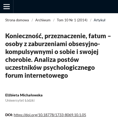
Strona domowa
/
Archiwum
/
Tom 10 Nr 1 (2014)
/
Artykuł
Konieczność, przeznaczenie, fatum –
Przegląd Socjologii Jakościowej
osoby z zaburzeniami obsesyjno-
kompulsywnymi o sobie i swojej
chorobie. Analiza postów
uczestników psychologicznego
forum internetowego
Elżbieta Michałowska
Uniwersytet Łódzki
DOI:
https://doi.org/10.18778/1733-8069.10.1.05