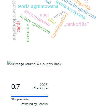
metoda biograficzna
fotografia
lud
teoria krytyczna
niepełnosprawność
teoria ugruntowana
antyelitaryzm
nvivo
intelektualiści
uber
światy społeczne
elita
caqda
„rankofilia”
evernote
0.7
2025
CiteScore
31st percentile
Powered by Scopus