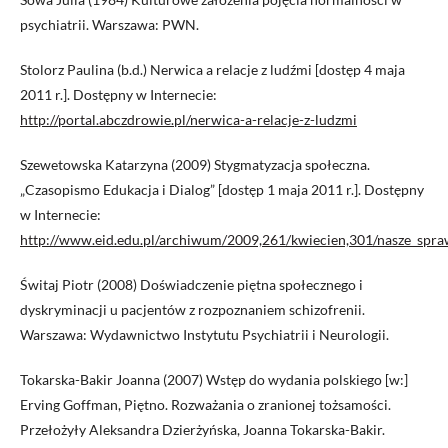
psychiatrii. Warszawa: PWN.
Stolorz Paulina (b.d.) Nerwica a relacje z ludźmi [dostęp 4 maja
2011 r.]. Dostępny w Internecie:
http://portal.abczdrowie.pl/nerwica-a-relacje-z-ludzmi
Szewetowska Katarzyna (2009) Stygmatyzacja społeczna.
„Czasopismo Edukacja i Dialog” [dostęp 1 maja 2011 r.]. Dostępny
w Internecie:
http://www.eid.edu.pl/archiwum/2009,261/kwiecien,301/nasze_spra
Świtaj Piotr (2008) Doświadczenie piętna społecznego i
dyskryminacji u pacjentów z rozpoznaniem schizofrenii.
Warszawa: Wydawnictwo Instytutu Psychiatrii i Neurologii.
Tokarska-Bakir Joanna (2007) Wstęp do wydania polskiego [w:]
Erving Goffman, Piętno. Rozważania o zranionej tożsamości.
Przełożyły Aleksandra Dzierżyńska, Joanna Tokarska-Bakir.