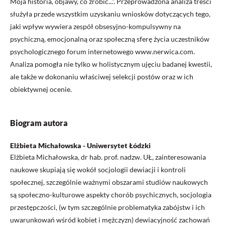
Moja historia, objawy, co zrobić...”. Przeprowadzona analiza treści
służyła przede wszystkim uzyskaniu wniosków dotyczących tego,
jaki wpływ wywiera zespół obsesyjno-kompulsywny na
psychiczną, emocjonalną oraz społeczną sferę życia uczestników
psychologicznego forum internetowego www.nerwica.com.
Analiza pomogła nie tylko w holistycznym ujęciu badanej kwestii,
ale także w dokonaniu właściwej selekcji postów oraz w ich
obiektywnej ocenie.
Biogram autora
Elżbieta Michałowska - Uniwersytet Łódzki
Elżbieta Michałowska, dr hab. prof. nadzw. UŁ, zainteresowania
naukowe skupiają się wokół socjologii dewiacji i kontroli
społecznej, szczególnie ważnymi obszarami studiów naukowych
są społeczno-kulturowe aspekty chorób psychicznych, socjologia
przestępczości, (w tym szczególnie problematyka zabójstw i ich
uwarunkowań wśród kobiet i mężczyzn) dewiacyjność zachowań