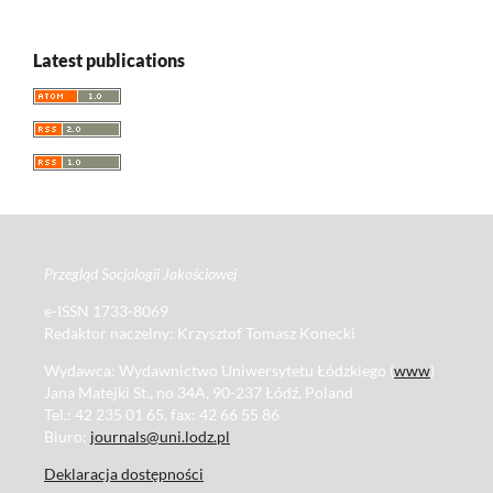
Latest publications
Przegląd Socjologii Jakościowej
e-ISSN 1733-8069
Redaktor naczelny: Krzysztof Tomasz Konecki
Wydawca: Wydawnictwo Uniwersytetu Łódzkiego (
www
)
Jana Matejki St., no 34A, 90-237 Łódź, Poland
Tel.: 42 235 01 65, fax: 42 66 55 86
Biuro:
journals@uni.lodz.pl
Deklaracja dostępności