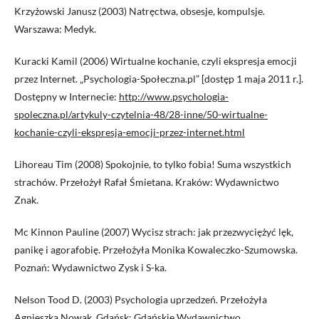
Krzyżowski Janusz (2003) Natręctwa, obsesje, kompulsje.
Warszawa: Medyk.
Kuracki Kamil (2006) Wirtualne kochanie, czyli ekspresja emocji
przez Internet. „Psychologia-Społeczna.pl” [dostęp 1 maja 2011 r.].
Dostępny w Internecie:
http://www.psychologia-
spoleczna.pl/artykuly-czytelnia-48/28-inne/50-wirtualne-
kochanie-czyli-ekspresja-emocji-przez-internet.html
Lihoreau Tim (2008) Spokojnie, to tylko fobia! Suma wszystkich
strachów. Przełożył Rafał Śmietana. Kraków: Wydawnictwo
Znak.
Mc Kinnon Pauline (2007) Wycisz strach: jak przezwyciężyć lęk,
panikę i agorafobię. Przełożyła Monika Kowaleczko-Szumowska.
Poznań: Wydawnictwo Zysk i S-ka.
Nelson Tood D. (2003) Psychologia uprzedzeń. Przełożyła
Agnieszka Nowak. Gdańsk: Gdańskie Wydawnictwo