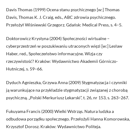
Davis Thomas (1999) Ocena stanu psychicznego [w:] Thomas
Davis, Thomas K. J. Craig, eds., ABC zdrowia psychicznego.
Przełożył Wiśniewski Grzegorz. Gdańsk: Medical Press, s. 4–5.
Doktorowicz Krystyna (2004) Społeczności wirtualne –
cyberprzestrzeń w poszukiwaniu utraconych więzi [w:] Lesław
Haber, red., Społeczeństwo informacyjne. Wizja czy
rzeczywistość? Kraków: Wydawnictwo Akademii Górniczo-
Hutniczej, s. 59–66.
Dyduch Agnieszka, Grzywa Anna (2009) Stygmatyzacja i czynniki
ją warunkujące na przykładzie stygmatyzacji związanej z chorobą
psychiczną. „Polski Merkuriusz Lekarski”, t. 26, nr 153, s. 263–267.
Fukuyama Francis (2000) Wielki Wstrząs. Natura ludzka a
odbudowa porządku społecznego. Przełożyli Hanna Komorowska,
Krzysztof Dorosz. Kraków: Wydawnictwo Politeja.