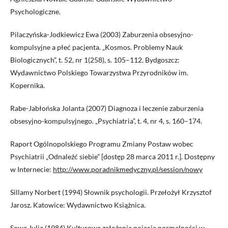
Psychologiczne.
Pilaczyńska-Jodkiewicz Ewa (2003) Zaburzenia obsesyjno-
kompulsyjne a płeć pacjenta. „Kosmos. Problemy Nauk
Biologicznych”, t. 52, nr 1(258), s. 105–112. Bydgoszcz:
Wydawnictwo Polskiego Towarzystwa Przyrodników im.
Kopernika.
Rabe-Jabłońska Jolanta (2007) Diagnoza i leczenie zaburzenia
obsesyjno-kompulsyjnego. „Psychiatria”, t. 4, nr 4, s. 160–174.
Raport Ogólnopolskiego Programu Zmiany Postaw wobec
Psychiatrii „Odnaleźć siebie” [dostęp 28 marca 2011 r.]. Dostępny
w Internecie:
http://www.poradnikmedyczny.pl/session/nowy
Sillamy Norbert (1994) Słownik psychologii. Przełożył Krzysztof
Jarosz. Katowice: Wydawnictwo Książnica.
Sowa Julia (1984) Kulturowe założenia pojęcia normalności w