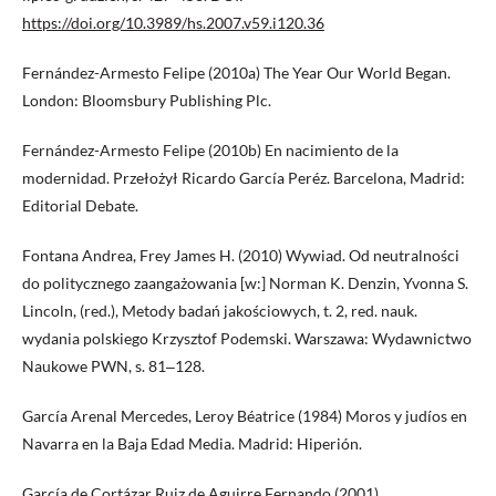
https://doi.org/10.3989/hs.2007.v59.i120.36
Fernández-Armesto Felipe (2010a) The Year Our World Began.
London: Bloomsbury Publishing Plc.
Fernández-Armesto Felipe (2010b) En nacimiento de la
modernidad. Przełożył Ricardo García Peréz. Barcelona, Madrid:
Editorial Debate.
Fontana Andrea, Frey James H. (2010) Wywiad. Od neutralności
do politycznego zaangażowania [w:] Norman K. Denzin, Yvonna S.
Lincoln, (red.), Metody badań jakościowych, t. 2, red. nauk.
wydania polskiego Krzysztof Podemski. Warszawa: Wydawnictwo
Naukowe PWN, s. 81‒128.
García Arenal Mercedes, Leroy Béatrice (1984) Moros y judíos en
Navarra en la Baja Edad Media. Madrid: Hiperión.
García de Cortázar Ruiz de Aguirre Fernando (2001)