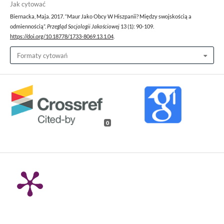
Jak cytować
Biernacka, Maja. 2017. “Maur Jako Obcy W Hiszpanii? Między swojskością a
odmiennością”.
Przegląd Socjologii Jakościowej
13 (1): 90-109.
https://doi.org/10.18778/1733-8069.13.1.04
.
Formaty cytowań
0