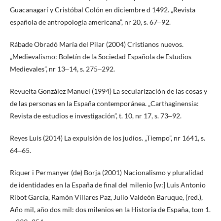
Guacanagarí y Cristóbal Colón en diciembre d 1492. „Revista
española de antropología americana”, nr 20, s. 67‒92.
Rábade Obradó María del Pilar (2004) Cristianos nuevos.
„Medievalismo: Boletín de la Sociedad Española de Estudios
Medievales”, nr 13‒14, s. 275‒292.
Revuelta González Manuel (1994) La secularización de las cosas y
de las personas en la España contemporánea. „Carthaginensia:
Revista de estudios e investigación”, t. 10, nr 17, s. 73‒92.
Reyes Luis (2014) La expulsión de los judíos. „Tiempo”, nr 1641, s.
64‒65.
Riquer i Permanyer (de) Borja (2001) Nacionalismo y pluralidad
de identidades en la España de final del milenio [w:] Luis Antonio
Ribot García, Ramón Villares Paz, Julio Valdeón Baruque, (red.),
Año mil, año dos mil: dos milenios en la Historia de España, tom 1.