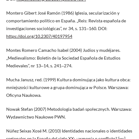
Montero Gibert José Ramón (1986) Iglesia, secularización y
comportamiento político en España. „Reis: Revista española de
investigaciones sociológicas”, nr 34, s. 131‒160. DOI:
https://doi.org/10.2307/40197954
Montes Romero Camacho Isabel (2004) Judíos y mudéjares.
„Medievalismo: Boletín de la Sociedad Española de Estudios
Medievales”, nr 13‒14, s. 241‒274.
Mucha Janusz, red. (1999) Kultura dominująca jako kultura obca:
mniejszości kulturowe a grupa dominująca w Polsce. Warszawa:
Oficyna Naukowa.
Nowak Stefan (2007) Metodologia badań społecznych. Warszawa:
Wydawnictwo Naukowe PWN.
Núñez Seixas Xosé M. (2010) Identidades nacionales o identidades
regionales en la España del siglo XX: ¿armonía o conflicto? [w:]