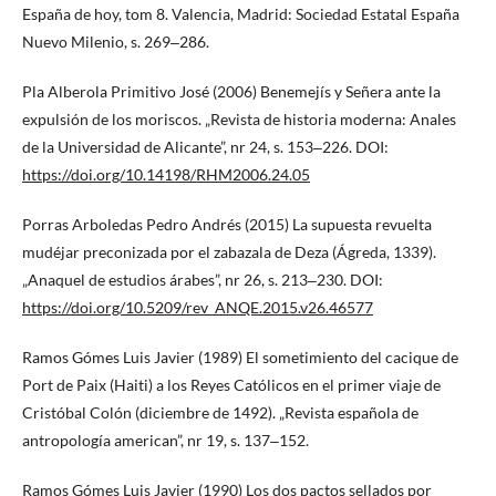
España de hoy, tom 8. Valencia, Madrid: Sociedad Estatal España
Nuevo Milenio, s. 269‒286.
Pla Alberola Primitivo José (2006) Benemejís y Señera ante la
expulsión de los moriscos. „Revista de historia moderna: Anales
de la Universidad de Alicante”, nr 24, s. 153‒226. DOI:
https://doi.org/10.14198/RHM2006.24.05
Porras Arboledas Pedro Andrés (2015) La supuesta revuelta
mudéjar preconizada por el zabazala de Deza (Ágreda, 1339).
„Anaquel de estudios árabes”, nr 26, s. 213‒230. DOI:
https://doi.org/10.5209/rev_ANQE.2015.v26.46577
Ramos Gómes Luis Javier (1989) El sometimiento del cacique de
Port de Paix (Haiti) a los Reyes Católicos en el primer viaje de
Cristóbal Colón (diciembre de 1492). „Revista española de
antropología american”, nr 19, s. 137‒152.
Ramos Gómes Luis Javier (1990) Los dos pactos sellados por