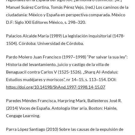
Manuel Suárez Cortina, Tomás Pérez Vejo, (red.) Los caminos de la
ciudadanía: México y España en perspectiva comparada. México
D.F: Siglo XXI Editores México, s. 298‒320.
Palacios Alcalde María (1989) La legislación inquisitorial (1478-
1504). Córdoba: Universidad de Córdoba.
Pardo Molero Juan Francisco (1997‒1998) “Per salvar la sua ley”:
Historia del levantamiento, juicio y castigo de la villa de
Benaguacil contra Carlos V (1525-1526). „Sharq Al-Andalus:
Estudios mudéjares y moriscos”, nr 14‒15, s. 113‒154. DOI:
https://doi.org/10.14198/ShAnd.1997-1998.14-15.07
Paredes Méndes Francisca, Harpring Mark, Ballesteros José R.
(2014) Voces de España. Antología liter aria. Boston: Hainle,
Cengage Learning.
Parra López Santiago (2010) Sobre las causas de la expulsión de