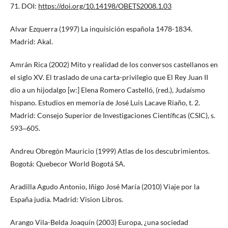
71. DOI:
https://doi.org/10.14198/OBETS2008.1.03
Alvar Ezquerra (1997) La inquisición española 1478-1834.
Madrid: Akal.
Amrán Rica (2002) Mito y realidad de los conversos castellanos en
el siglo XV. El traslado de una carta-privilegio que El Rey Juan II
dio a un hijodalgo [w:] Elena Romero Castelló, (red.), Judaísmo
hispano. Estudios en memoria de José Luis Lacave Riaño, t. 2.
Madrid: Consejo Superior de Investigaciones Científicas (CSIC), s.
593‒605.
Andreu Obregón Mauricio (1999) Atlas de los descubrimientos.
Bogotá: Quebecor World Bogotá SA.
Aradilla Agudo Antonio, Iñigo José María (2010) Viaje por la
España judía. Madrid: Vision Libros.
Arango Vila-Belda Joaquín (2003) Europa, ¿una sociedad