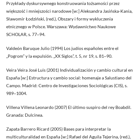
Przykłady dyskursywnego konstruowania tożsamości przez
większość i mniejszości narodowe [w:] Aleksandra Jasińska-Kania,
Sławomir Łodziński, (red.), Obszary i formy wykluczenia
etnicznego w Polsce. Warszawa: Wydawnictwo Naukowe
SCHOLAR, s. 77‒94.
Valdeón Baruque Julio (1994) Los judíos españoles entre el
„Pogrom” y la expulsión. „XX Siglos”, t. 5, nr 19, s. 81‒90.
Veira Veira José Luis (2001) Individualización y cambio cultural en
España [w:] Estructura y cambio social: homenaje a Salustiano del
Campo. Madrid: Centro de Investigaciones Sociológicas (CIS), s.
989‒1004.
Villena Villena Leonardo (2007) El último suspiro del rey Boabdil.
Granada: Dulcinea.
Zapata Barrero Ricard (2005) Bases para interpretar la
multiculturalidad en España [w:] Rafael del Aguila Tejerina, (red.),