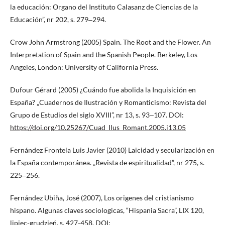
la educación: Organo del Instituto Calasanz de Ciencias de la
Educación”, nr 202, s. 279‒294.
Crow John Armstrong (2005) Spain. The Root and the Flower. An
Interpretation of Spain and the Spanish People. Berkeley, Los
Angeles, London: University of California Press.
Dufour Gérard (2005) ¿Cuándo fue abolida la Inquisición en
España? „Cuadernos de Ilustración y Romanticismo: Revista del
Grupo de Estudios del siglo XVIII”, nr 13, s. 93‒107. DOI:
https://doi.org/10.25267/Cuad_Ilus_Romant.2005.i13.05
Fernández Frontela Luis Javier (2010) Laicidad y secularización en
la España contemporánea. „Revista de espiritualidad”, nr 275, s.
225‒256.
Fernández Ubiña, José (2007), Los origenes del cristianismo
hispano. Algunas claves sociologicas, “Hispania Sacra”, LIX 120,
lipiec-grudzień, s. 427-458. DOI: