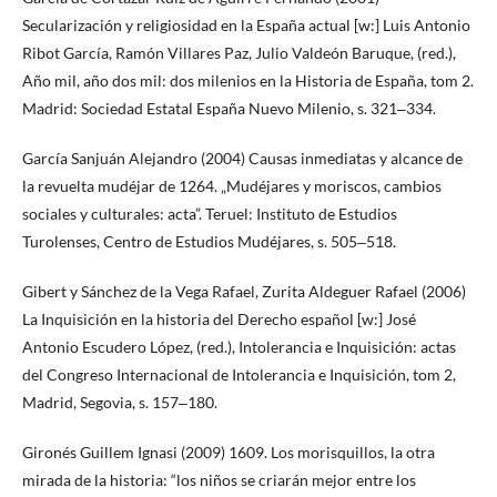
Secularización y religiosidad en la España actual [w:] Luis Antonio
Ribot García, Ramón Villares Paz, Julio Valdeón Baruque, (red.),
Año mil, año dos mil: dos milenios en la Historia de España, tom 2.
Madrid: Sociedad Estatal España Nuevo Milenio, s. 321‒334.
García Sanjuán Alejandro (2004) Causas inmediatas y alcance de
la revuelta mudéjar de 1264. „Mudéjares y moriscos, cambios
sociales y culturales: acta”. Teruel: Instituto de Estudios
Turolenses, Centro de Estudios Mudéjares, s. 505‒518.
Gibert y Sánchez de la Vega Rafael, Zurita Aldeguer Rafael (2006)
La Inquisición en la historia del Derecho español [w:] José
Antonio Escudero López, (red.), Intolerancia e Inquisición: actas
del Congreso Internacional de Intolerancia e Inquisición, tom 2,
Madrid, Segovia, s. 157‒180.
Gironés Guillem Ignasi (2009) 1609. Los morisquillos, la otra
mirada de la historia: “los niños se criarán mejor entre los