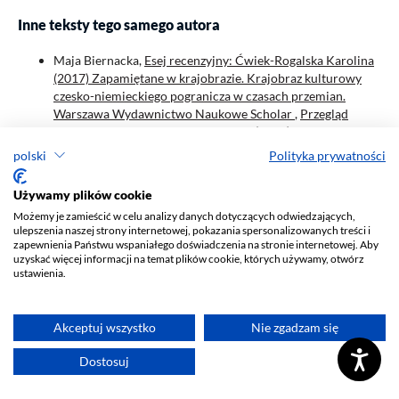
Inne teksty tego samego autora
Maja Biernacka,
Esej recenzyjny: Ćwiek-Rogalska Karolina
(2017) Zapamiętane w krajobrazie. Krajobraz kulturowy
czesko-niemieckiego pogranicza w czasach przemian.
Warszawa Wydawnictwo Naukowe Scholar
,
Przegląd
Socjologii Jakościowej: Tom 15 Nr 3 (2019): Pół wieku po
"Odkrywaniu teorii ugruntowanej"
polski
Polityka prywatności
Używamy plików cookie
Język / Language
Możemy je zamieścić w celu analizy danych dotyczących odwiedzających,
ulepszenia naszej strony internetowej, pokazania spersonalizowanych treści i
zapewnienia Państwu wspaniałego doświadczenia na stronie internetowej. Aby
English
uzyskać więcej informacji na temat plików cookie, których używamy, otwórz
Polski
ustawienia.
Akceptuj wszystko
Nie zgadzam się
Dostosuj