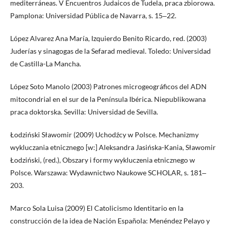
mediterráneas. V Encuentros Judaicos de Tudela, praca zbiorowa.
Pamplona: Universidad Pública de Navarra, s. 15‒22.
López Alvarez Ana María, Izquierdo Benito Ricardo, red. (2003)
Juderías y sinagogas de la Sefarad medieval. Toledo: Universidad
de Castilla-La Mancha.
López Soto Manolo (2003) Patrones microgeográficos del ADN
mitocondrial en el sur de la Península Ibérica. Niepublikowana
praca doktorska. Sevilla: Universidad de Sevilla.
Łodziński Sławomir (2009) Uchodźcy w Polsce. Mechanizmy
wykluczania etnicznego [w:] Aleksandra Jasińska-Kania, Sławomir
Łodziński, (red.), Obszary i formy wykluczenia etnicznego w
Polsce. Warszawa: Wydawnictwo Naukowe SCHOLAR, s. 181‒
203.
Marco Sola Luisa (2009) El Catolicismo Identitario en la
construcción de la idea de Nación Española: Menéndez Pelayo y