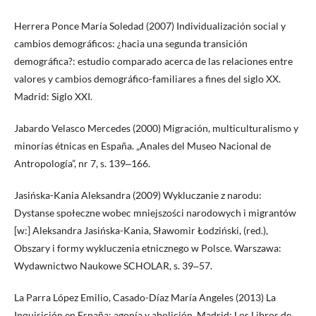
Herrera Ponce María Soledad (2007) Individualización social y
cambios demográficos: ¿hacia una segunda transición
demográfica?: estudio comparado acerca de las relaciones entre
valores y cambios demográfico-familiares a fines del siglo XX.
Madrid: Siglo XXI.
Jabardo Velasco Mercedes (2000) Migración, multiculturalismo y
minorías étnicas en España. „Anales del Museo Nacional de
Antropología”, nr 7, s. 139‒166.
Jasińska-Kania Aleksandra (2009) Wykluczanie z narodu:
Dystanse społeczne wobec mniejszości narodowych i migrantów
[w:] Aleksandra Jasińska-Kania, Sławomir Łodziński, (red.),
Obszary i formy wykluczenia etnicznego w Polsce. Warszawa:
Wydawnictwo Naukowe SCHOLAR, s. 39‒57.
La Parra López Emilio, Casado-Díaz María Angeles (2013) La
Inquisición en España: agonía y abolición. Madrid: Los Libros de