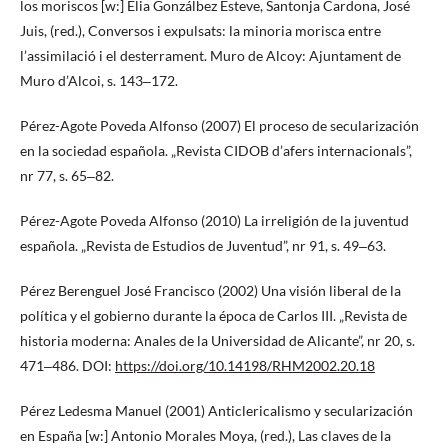
los moriscos [w:] Elia Gonzálbez Esteve, Santonja Cardona, José
Juis, (red.), Conversos i expulsats: la minoria morisca entre
l’assimilació i el desterrament. Muro de Alcoy: Ajuntament de
Muro d’Alcoi, s. 143‒172.
Pérez-Agote Poveda Alfonso (2007) El proceso de secularización
en la sociedad española. „Revista CIDOB d’afers internacionals”,
nr 77, s. 65‒82.
Pérez-Agote Poveda Alfonso (2010) La irreligión de la juventud
española. „Revista de Estudios de Juventud”, nr 91, s. 49‒63.
Pérez Berenguel José Francisco (2002) Una visión liberal de la
política y el gobierno durante la época de Carlos III. „Revista de
historia moderna: Anales de la Universidad de Alicante”, nr 20, s.
471‒486. DOI:
https://doi.org/10.14198/RHM2002.20.18
Pérez Ledesma Manuel (2001) Anticlericalismo y secularización
en España [w:] Antonio Morales Moya, (red.), Las claves de la