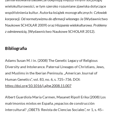
wielokulturowości, w tym szeroko rozumiane zjawiska dotyczące
współistnienia kultur. Autorka książek monograficznych:
Człowiek
korporacji. Od normatywizmu do afirmacji własnego Ja
(Wydawnictwo
Naukowe SCHOLAR 2009) oraz
Hiszpania wielokulturowa
.
Problemy
z odmiennością
, (Wydawnictwo Naukowe SCHOLAR 2012).
Bibliografia
Adams Susan M. i in. (2008) The Genetic Legacy of Religious
Diversity and Intolerance. Paternal Lineages of Christians, Jews,
and Muslims in the Iberian Peninsula. „American Journal of
Human Genetics”, vol. 83, no. 6, s. 725‒736. DOI:
https://doi.org/10.1016/j.ajhg.2008.11.007
Albert Guardiola María Carmen, Masanet Ripoll Erika (2008) Los
matrimonios mixtos en España ¿espacios de construcción
intercultural? „OBETS: Revista de Ciencias Sociales”, nr 1, s. 45‒