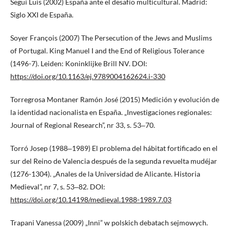
Seguí Luis (2002) España ante el desafío multicultural. Madrid:
Siglo XXI de España.
Soyer François (2007) The Persecution of the Jews and Muslims
of Portugal. King Manuel I and the End of Religious Tolerance
(1496-7). Leiden: Koninklijke Brill NV. DOI:
https://doi.org/10.1163/ej.9789004162624.i-330
Torregrosa Montaner Ramón José (2015) Medición y evolución de
la identidad nacionalista en España. „Investigaciones regionales:
Journal of Regional Research”, nr 33, s. 53‒70.
Torró Josep (1988‒1989) El problema del hábitat fortificado en el
sur del Reino de Valencia después de la segunda revuelta mudéjar
(1276-1304). „Anales de la Universidad de Alicante. Historia
Medieval”, nr 7, s. 53‒82. DOI:
https://doi.org/10.14198/medieval.1988-1989.7.03
Trapani Vanessa (2009) „Inni” w polskich debatach sejmowych.