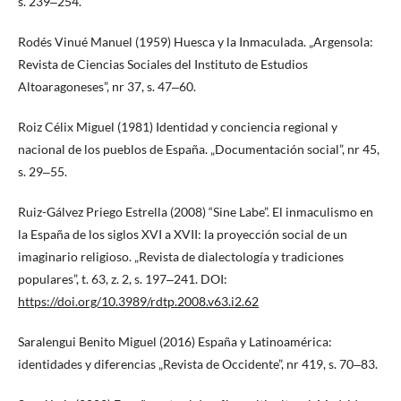
s. 239‒254.
Rodés Vinué Manuel (1959) Huesca y la Inmaculada. „Argensola:
Revista de Ciencias Sociales del Instituto de Estudios
Altoaragoneses”, nr 37, s. 47‒60.
Roiz Célix Miguel (1981) Identidad y conciencia regional y
nacional de los pueblos de España. „Documentación social”, nr 45,
s. 29‒55.
Ruiz-Gálvez Priego Estrella (2008) “Sine Labe”. El inmaculismo en
la España de los siglos XVI a XVII: la proyección social de un
imaginario religioso. „Revista de dialectología y tradiciones
populares”, t. 63, z. 2, s. 197‒241. DOI:
https://doi.org/10.3989/rdtp.2008.v63.i2.62
Saralengui Benito Miguel (2016) España y Latinoamérica:
identidades y diferencias „Revista de Occidente”, nr 419, s. 70‒83.