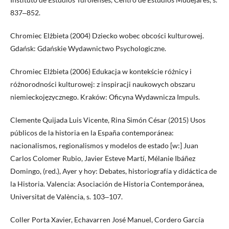
837‒852.
Chromiec Elżbieta (2004) Dziecko wobec obcości kulturowej.
Gdańsk: Gdańskie Wydawnictwo Psychologiczne.
Chromiec Elżbieta (2006) Edukacja w kontekście różnicy i
różnorodności kulturowej: z inspiracji naukowych obszaru
niemieckojęzycznego. Kraków: Oficyna Wydawnicza Impuls.
Clemente Quijada Luis Vicente, Rina Simón César (2015) Usos
públicos de la historia en la España contemporánea:
nacionalismos, regionalismos y modelos de estado [w:] Juan
Carlos Colomer Rubio, Javier Esteve Martí, Mélanie Ibáñez
Domingo, (red.), Ayer y hoy: Debates, historiografía y didáctica de
la Historia. Valencia: Asociación de Historia Contemporánea,
Universitat de València, s. 103‒107.
Coller Porta Xavier, Echavarren José Manuel, Cordero García