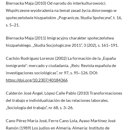
Biernacka Maja (2010) Od narodu do interkulturowości.
Współczesne wyobrażenia na temat zasad życia zbiorowego w
społeczeństwie hiszpańskim „Pogranicze, Studia Społeczne”, t. 16,
s. 5‒21.
Biernacka Maja (2011) Imigracyjny charakter społeczeństwa
hiszpańskiego. „Studia Socjologiczne 2011”, 3 (202), s. 161‒191.
Cachón Rodríguez Lorenzo (2002) La formación de la „España
inmigrante”: mercado y ciudadanía. „Reis: Revista española de
investigaciones sociológicas”, nr 97, s. 95‒126. DOI:
https://doi.org/10.2307/40184366
Calderón José Ángel, López Calle Pablo (2010) Transformaciones
del trabajo e individualización de las relaciones laborales.
„Sociología del trabajo”, nr 68, s. 3‒26.
Cano Pérez María José, Ferre Cano Lola, Ayaso Martínez José
Ramón (1989) Los judíos en Almería. Almería: Instituto de