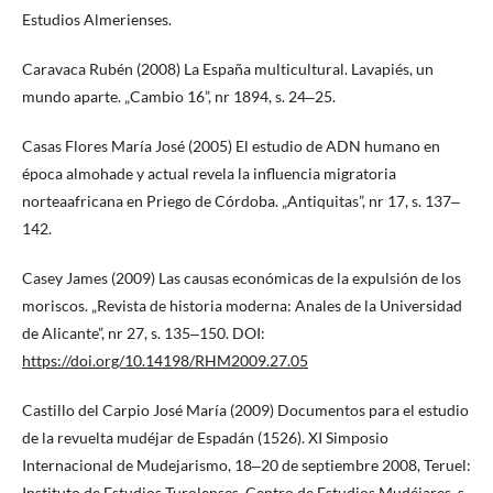
Estudios Almerienses.
Caravaca Rubén (2008) La España multicultural. Lavapiés, un
mundo aparte. „Cambio 16”, nr 1894, s. 24‒25.
Casas Flores María José (2005) El estudio de ADN humano en
época almohade y actual revela la influencia migratoria
norteaafricana en Priego de Córdoba. „Antiquitas”, nr 17, s. 137‒
142.
Casey James (2009) Las causas económicas de la expulsión de los
moriscos. „Revista de historia moderna: Anales de la Universidad
de Alicante”, nr 27, s. 135‒150. DOI:
https://doi.org/10.14198/RHM2009.27.05
Castillo del Carpio José María (2009) Documentos para el estudio
de la revuelta mudéjar de Espadán (1526). XI Simposio
Internacional de Mudejarismo, 18‒20 de septiembre 2008, Teruel:
Instituto de Estudios Turolenses, Centro de Estudios Mudéjares, s.