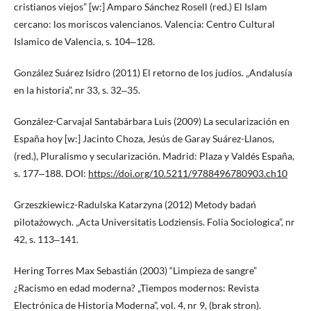
cristianos viejos” [w:] Amparo Sánchez Rosell (red.) El Islam
cercano: los moriscos valencianos. Valencia: Centro Cultural
Islamico de Valencia, s. 104‒128.
González Suárez Isidro (2011) El retorno de los judíos. „Andalusía
en la historia”, nr 33, s. 32‒35.
González-Carvajal Santabárbara Luis (2009) La secularización en
España hoy [w:] Jacinto Choza, Jesús de Garay Suárez-Llanos,
(red.), Pluralismo y secularización. Madrid: Plaza y Valdés España,
s. 177‒188. DOI:
https://doi.org/10.5211/9788496780903.ch10
Grzeszkiewicz-Radulska Katarzyna (2012) Metody badań
pilotażowych. „Acta Universitatis Lodziensis. Folia Sociologica”, nr
42, s. 113‒141.
Hering Torres Max Sebastián (2003) “Limpieza de sangre”
¿Racismo en edad moderna? „Tiempos modernos: Revista
Electrónica de Historia Moderna”, vol. 4, nr 9, (brak stron).