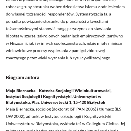
robocze grupy stosunku wobec dziedzictwa islamu z odniesieniem
do własnej tożsamości respondentów. Systematyzacja ta, a
ponadto powiązanie stosunku do przeszłości z kwestiami
tożsamościowymi stanowić mogą przyczynek do stawiania
hipotez w szerzej zakrojonych badaniach empirycznych, zarówno
w Hiszpanii, jak i w innych społeczeństwach, gdzie miały miejsce
wielowiekowe procesy wypierania z pamięci zbiorowej
znaczącego przez wieki wyznania lub rysu cywilizacyjnego.
Biogram autora
Maja Biernacka - Katedra Socjologii Wielokulturowości,
Instytut Socjologii i Kognitywistyki, Uniwersytet w
Białymstoku, Plac Uniwersytecki 1, 15-420 Białystok
Maja Biernacka, socjolog (doktorat ISP PAN 2006) i tłumacz (ILS
UW 2002), adiunkt w Instytucie Socjologii i Kognitywistyki
Uniwersytetu w Białymstoku, wykłada też w Collegium Civitas. Jej
zainteresowania badawcze obejmują między innymi socjologię