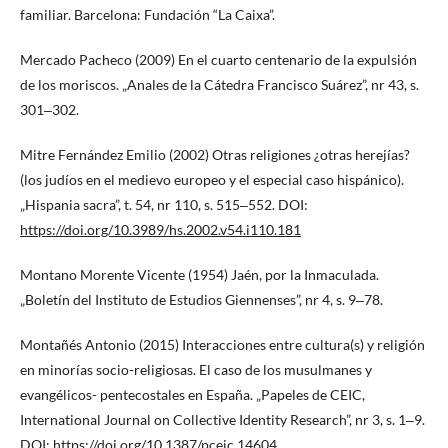
familiar. Barcelona: Fundación “La Caixa”.
Mercado Pacheco (2009) En el cuarto centenario de la expulsión
de los moriscos. „Anales de la Cátedra Francisco Suárez”, nr 43, s.
301‒302.
Mitre Fernández Emilio (2002) Otras religiones ¿otras herejías?
(los judíos en el medievo europeo y el especial caso hispánico).
„Hispania sacra”, t. 54, nr 110, s. 515‒552. DOI:
https://doi.org/10.3989/hs.2002.v54.i110.181
Montano Morente Vicente (1954) Jaén, por la Inmaculada.
„Boletín del Instituto de Estudios Giennenses”, nr 4, s. 9‒78.
Montañés Antonio (2015) Interacciones entre cultura(s) y religión
en minorías socio-religiosas. El caso de los musulmanes y
evangélicos- pentecostales en España. „Papeles de CEIC,
International Journal on Collective Identity Research”, nr 3, s. 1‒9.
DOI:
https://doi.org/10.1387/pceic.14604