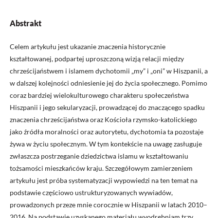
Abstrakt
Celem artykułu jest ukazanie znaczenia historycznie
kształtowanej, podpartej uproszczoną wizją relacji między
chrześcijaństwem i islamem dychotomii „my” i „oni” w Hiszpanii, a
w dalszej kolejności odniesienie jej do życia społecznego. Pomimo
coraz bardziej wielokulturowego charakteru społeczeństwa
Hiszpanii i jego sekularyzacji, prowadzącej do znaczącego spadku
znaczenia chrześcijaństwa oraz Kościoła rzymsko-katolickiego
jako źródła moralności oraz autorytetu, dychotomia ta pozostaje
żywa w życiu społecznym. W tym kontekście na uwagę zasługuje
zwłaszcza postrzeganie dziedzictwa islamu w kształtowaniu
tożsamości mieszkańców kraju. Szczegółowym zamierzeniem
artykułu jest próba systematyzacji wypowiedzi na ten temat na
podstawie częściowo ustrukturyzowanych wywiadów,
prowadzonych przeze mnie corocznie w Hiszpanii w latach 2010–
2016. Na podstawie uzyskanego materiału wyodrębniam trzy