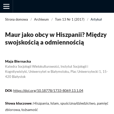
Strona domowa
/
Archiwum
/
Tom 13 Nr 1 (2017)
/
Artykuł
Maur jako obcy w Hiszpanii? Między
Przegląd Socjologii Jakościowej
swojskością a odmiennością
Maja Biernacka
Katedra Socjologii Wielokulturowości, Instytut Socjologii i
Kognitywistyki, Uniwersytet w Białymstoku, Plac Uniwersytecki 1, 15-
420 Białystok
DOI:
https://doi.org/10.18778/1733-8069.13.1.04
Słowa kluczowe:
Hiszpania, Islam, spuścizna/dziedzictwo, pamięć
zbiorowa, tożsamość