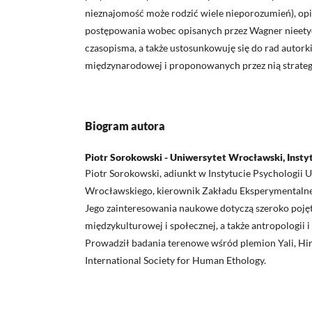
nieznajomość może rodzić wiele nieporozumień), op
postępowania wobec opisanych przez Wagner nieet
czasopisma, a także ustosunkowuję się do rad autork
międzynarodowej i proponowanych przez nią strateg
Biogram autora
Piotr Sorokowski - Uniwersytet Wrocławski, Instyt
Piotr Sorokowski, adiunkt w Instytucie Psychologii 
Wrocławskiego, kierownik Zakładu Eksperymentalnej
Jego zainteresowania naukowe dotyczą szeroko pojęt
międzykulturowej i społecznej, a także antropologii i
Prowadził badania terenowe wśród plemion Yali, Hi
International Society for Human Ethology.