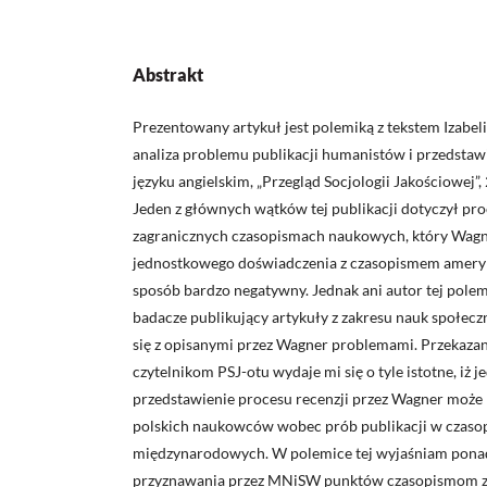
Abstrakt
Prezentowany artykuł jest polemiką z tekstem Izabe
analiza problemu publikacji humanistów i przedstaw
języku angielskim, „Przegląd Socjologii Jakościowej”, 2
Jeden z głównych wątków tej publikacji dotyczył pr
zagranicznych czasopismach naukowych, który Wagn
jednostkowego doświadczenia z czasopismem amery
sposób bardzo negatywny. Jednak ani autor tej polemi
badacze publikujący artykuły z zakresu nauk społecz
się z opisanymi przez Wagner problemami. Przekazani
czytelnikom PSJ-otu wydaje mi się o tyle istotne, iż
przedstawienie procesu recenzji przez Wagner moż
polskich naukowców wobec prób publikacji w czas
międzynarodowych. W polemice tej wyjaśniam pona
przyznawania przez MNiSW punktów czasopismom z