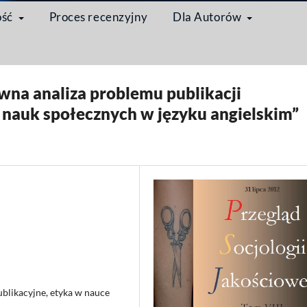
ość
Proces recenzyjny
Dla Autorów
ło w przestrzeni społecznej
/
Wprowadzenie
wna analiza problemu publikacji
 nauk społecznych w języku angielskim”
publikacyjne, etyka w nauce