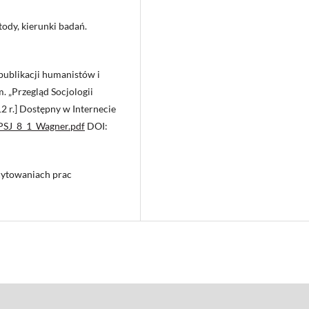
tody, kierunki badań.
publikacji humanistów i
. „Przegląd Socjologii
012 r.] Dostępny w Internecie
/PSJ_8_1_Wagner.pdf
DOI:
cytowaniach prac