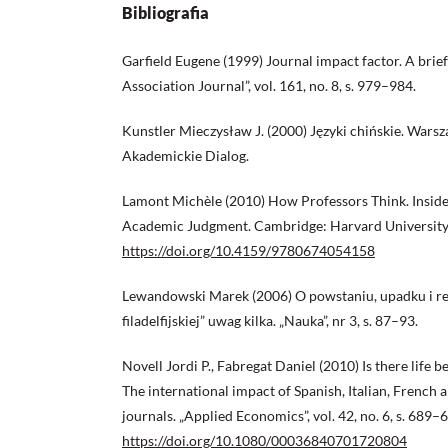
Bibliografia
Garfield Eugene (1999) Journal impact factor. A brie
Association Journal”, vol. 161, no. 8, s. 979–984.
Kunstler Mieczysław J. (2000) Języki chińskie. Wa
Akademickie Dialog.
Lamont Michèle (2010) How Professors Think. Inside
Academic Judgment. Cambridge: Harvard University
https://doi.org/10.4159/9780674054158
Lewandowski Marek (2006) O powstaniu, upadku i rei
filadelfijskiej” uwag kilka. „Nauka”, nr 3, s. 87–93.
Novell Jordi P., Fabregat Daniel (2010) Is there life be
The international impact of Spanish, Italian, Frenc
journals. „Applied Economics”, vol. 42, no. 6, s. 689–
https://doi.org/10.1080/00036840701720804