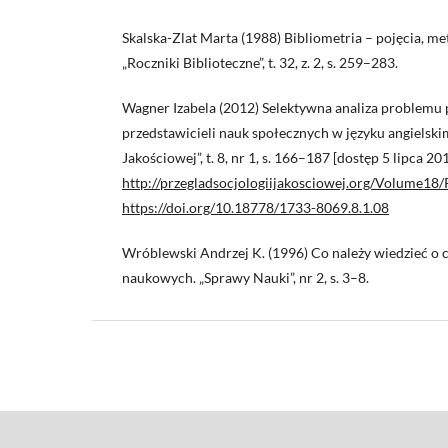
Skalska-Zlat Marta (1988) Bibliometria – pojęcia, me
„Roczniki Biblioteczne”, t. 32, z. 2, s. 259–283.
Wagner Izabela (2012) Selektywna analiza problemu 
przedstawicieli nauk społecznych w języku angielskim
Jakościowej”, t. 8, nr 1, s. 166–187 [dostęp 5 lipca 2
http://przegladsocjologiijakosciowej.org/Volume18
https://doi.org/10.18778/1733-8069.8.1.08
Wróblewski Andrzej K. (1996) Co należy wiedzieć o 
naukowych. „Sprawy Nauki”, nr 2, s. 3–8.