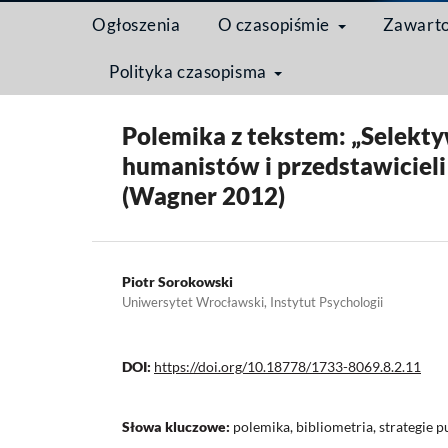
Ogłoszenia
O czasopiśmie
Zawart
Polityka czasopisma
Strona domowa
/
Archiwum
/
Tom 8 Nr 2 (2012): Cia
Polemika z tekstem: „Selekty
humanistów i przedstawicieli
(Wagner 2012)
Piotr Sorokowski
Uniwersytet Wrocławski, Instytut Psychologii
DOI:
https://doi.org/10.18778/1733-8069.8.2.11
Słowa kluczowe:
polemika, bibliometria, strategie 