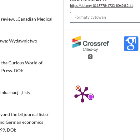
https://doi.org/10.18778/1733-8069.8.2.11
.
Formaty cytowań
f review. „Canadian Medical
rszawa: Wydawnictwo
0
 the Curious World of
 Press. DOI:
nkarnacji „listy
yond the ISI journal lists?
h and German economics
699. DOI: