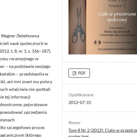
li Wagner (Selektywna
icieli nauk społecznych w
012, t. 8, nr 1, s. 166–187).
ocesu recenzyjnego w
er – na podstawie swojego
PDF
kańskim – przedstawiła w
ki, ani inni znani mu polscy
nych właściwie nie spotkali
Opublikowane
e tej informacji
2012-07-31
 jednostronne, pejoratywne
e powodować uprzedzenia
opismach
Numer
dto szczegółowo proces
Tom 8 Nr 2 (2012): Ciało w przestrz
agranicznym (którego
społecznej