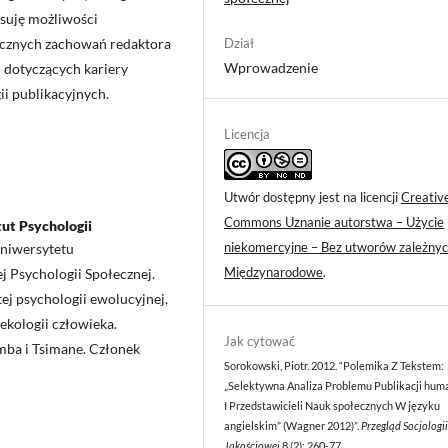
isuję możliwości
Dział
ycznych zachowań redaktora
Wprowadzenie
i dotyczących kariery
ii publikacyjnych.
Licencja
Utwór dostępny jest na licencji
Creativ
Commons Uznanie autorstwa – Użycie
ut Psychologii
niekomercyjne – Bez utworów zależnyc
Uniwersytetu
Międzynarodowe
.
 Psychologii Społecznej.
ej psychologii ewolucyjnej,
 ekologii człowieka.
Jak cytować
mba i Tsimane. Członek
Sorokowski, Piotr. 2012. “Polemika Z Tekstem:
„Selektywna Analiza Problemu Publikacji hum
I Przedstawicieli Nauk społecznych W języku
angielskim” (Wagner 2012)”.
Przegląd Socjologii
Jakościowej
8 (2): 260-77.