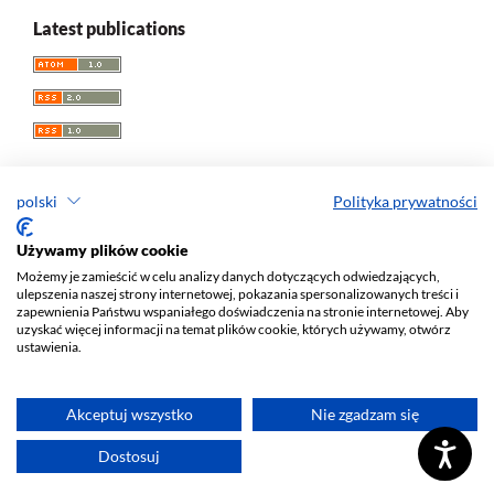
Latest publications
polski
Polityka prywatności
Przegląd Socjologii Jakościowej
Używamy plików cookie
Możemy je zamieścić w celu analizy danych dotyczących odwiedzających,
e-ISSN 1733-8069
ulepszenia naszej strony internetowej, pokazania spersonalizowanych treści i
Redaktor naczelny: Krzysztof Tomasz Konecki
zapewnienia Państwu wspaniałego doświadczenia na stronie internetowej. Aby
uzyskać więcej informacji na temat plików cookie, których używamy, otwórz
Wydawca: Wydawnictwo Uniwersytetu Łódzkiego (
www
)
ustawienia.
Jana Matejki St., no 34A, 90-237 Łódź, Poland
Tel.: 42 235 01 65, fax: 42 66 55 86
Biuro:
journals@uni.lodz.pl
Akceptuj wszystko
Nie zgadzam się
Deklaracja dostępności
Dostosuj