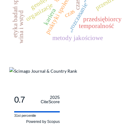
etyka badań społecznych
praktyki społeczne
przestrzeń
gender
„rozczasanie”
organizacje
kariera
czas
wina i wstyd
przedsiębiorcy
temporalność
metody jakościowe
0.7
2025
CiteScore
31st percentile
Powered by Scopus