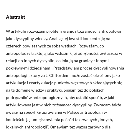
Abstrakt
W artykule rozważam problem granic i tożsamości antropologii
jako dyscypliny wiedzy. Analizę tej kwestii koncentruję na
czterech powiązanych ze sobą wątkach. Rozważam, co
antropolodzy traktują jako wskaźnik jej odrębności, zwłaszcza w
relacji do innych dyscyplin, co lokują na granicy z innymi
pokrewnymi dziedzinami. Przedstawiam proces dyscyplinowania
antropologii, który za J. Cliffordem może zostać określony jako
artykulacja i reartykulacja punktów węzłowych składających się
na tę domenę wiedzy i praktyki. Sięgam też do polskich
podręczników antropologicznych, aby ustalić sposób, w jaki
artykułowana jest w nich tożsamość dyscypliny. Zwracam także
uwagę na specyfikę uprawianej w Polsce antropologii w
kontekście jej umiejscowienia pośród tak zwanych „innych,
lokalnych antropologii”. Omawiam też ważną zarówno dla