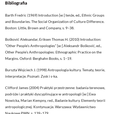
Bibliografia
Barth Fredric (1969) Introduction [w:] tenże, ed., Ethnic Groups
and Boundaries. The Social Organization of Culture Difference.
Boston: Little, Brown and Company, s. 9–38.
Bošković Aleksandar, Eriksen Thomas H. (2010) Introduction:
“Other People’s Anthropologies” [w:] Aleksandr Bošković, ed.,
Other People’s Anthropologies: Ethnographic Practice on the
Margins. Oxford: Berghahn Books, s. 1–19.
Burszta Wojciech J. (1998) Antropologia kultury. Tematy, teorie,
interpretacje. Poznań: Zysk i s-ka.
Clifford James (2004) Praktyki przestrzenne: badania terenowe,
podróże i praktyki dyscyplinujące w antropologii [w:] Ewa
Nowicka, Marian Kempny, red., Badanie kultury. Elementy teorii
antropologicznej. Kontynuacje. Warszawa: Wydawnictwo
Naukowe PWN, s. 139–179.