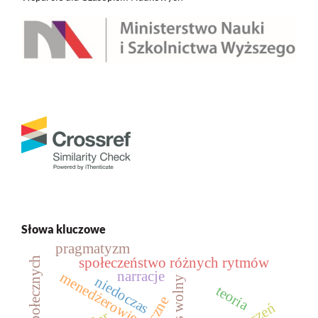
Słowa kluczowe
pragmatyzm
społeczeństwo różnych rytmów
narracje
menedżerowie
niedoczas
czas wolny
teoria