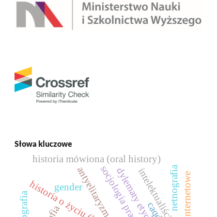
Słowa kluczowe
historia mówiona (oral history)
socjologia pracy
netnografia
antyelitaryzm
dylematy etyczne
intelektualiści
platformy internetowe
historia o życiu (life story)
gender
caqda