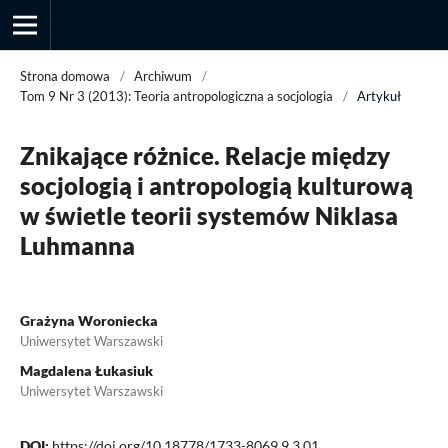
Strona domowa
/
Archiwum
/
Tom 9 Nr 3 (2013): Teoria antropologiczna a socjologia
/
Artykuł
Przegląd Socjologii Jakościowej
Znikające różnice. Relacje między
socjologią i antropologią kulturową
w świetle teorii systemów Niklasa
Luhmanna
Grażyna Woroniecka
Uniwersytet Warszawski
Magdalena Łukasiuk
Uniwersytet Warszawski
DOI:
https://doi.org/10.18778/1733-8069.9.3.01