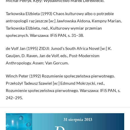
Michał Petryk. Kęty: Wydawnictwo Marek Derewiecki.
Tarkowska Elżbieta (1993) Chaos kulturowy albo o potrzebie
antropologii raz jeszcze [w:] Jawłowska Aldona, Kempny Marian,
Tarkowska Elżbieta, red., Kulturowy wymiar przemian
społecznych. Warszawa: IFiS PAN, s. 31–38.
de Volf Jan (1995) ZIDJI: Junod’s South Africa Novel [w:] K.
Geuijen, D. Raven, Jan de Volf, eds., Post-Modernism
Anthropology. Assen: Van Gorcum.
Winch Peter (1992) Rozumienie społeczeństwa pierwotnego.
Przełożył Tadeusz Szawiel [w:] Edmund Mokrzycki, red.,
Rozumienie społeczeństwa pierwotnego. Warszawa: IFiS PAN, s.
242–295.