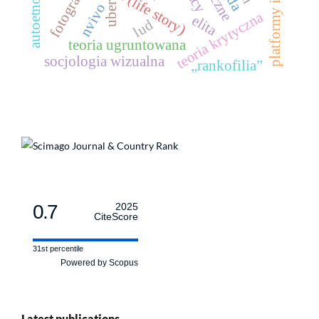
autoetnografia
fotografia
uber
nvivo
teoria krytyczna
elita
lud
teoria ugruntowana
socjologia wizualna
„rankofilia”
0.7
2025
CiteScore
31st percentile
Powered by Scopus
Latest publications