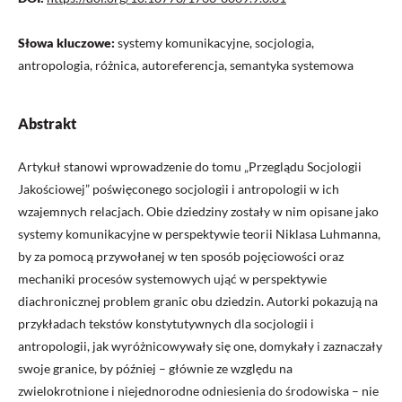
Słowa kluczowe:
systemy komunikacyjne, socjologia,
antropologia, różnica, autoreferencja, semantyka systemowa
Abstrakt
Artykuł stanowi wprowadzenie do tomu „Przeglądu Socjologii
Jakościowej” poświęconego socjologii i antropologii w ich
wzajemnych relacjach. Obie dziedziny zostały w nim opisane jako
systemy komunikacyjne w perspektywie teorii Niklasa Luhmanna,
by za pomocą przywołanej w ten sposób pojęciowości oraz
mechaniki procesów systemowych ująć w perspektywie
diachronicznej problem granic obu dziedzin. Autorki pokazują na
przykładach tekstów konstytutywnych dla socjologii i
antropologii, jak wyróżnicowywały się one, domykały i zaznaczały
swoje granice, by później – głównie ze względu na
zwielokrotnione i niejednorodne odniesienia do środowiska – nie