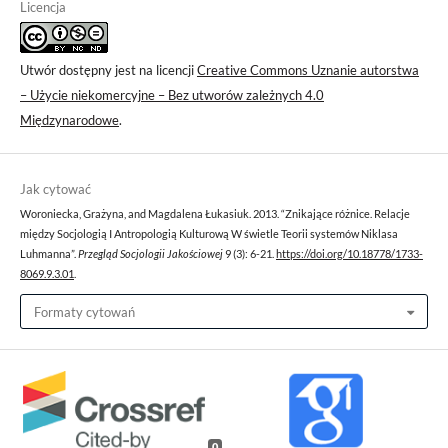
Licencja
Utwór dostępny jest na licencji
Creative Commons Uznanie autorstwa
– Użycie niekomercyjne – Bez utworów zależnych 4.0
Międzynarodowe
.
Jak cytować
Woroniecka, Grażyna, and Magdalena Łukasiuk. 2013. “Znikające różnice. Relacje
między Socjologią I Antropologią Kulturową W świetle Teorii systemów Niklasa
Luhmanna”.
Przegląd Socjologii Jakościowej
9 (3): 6-21.
https://doi.org/10.18778/1733-
8069.9.3.01
.
Formaty cytowań
0