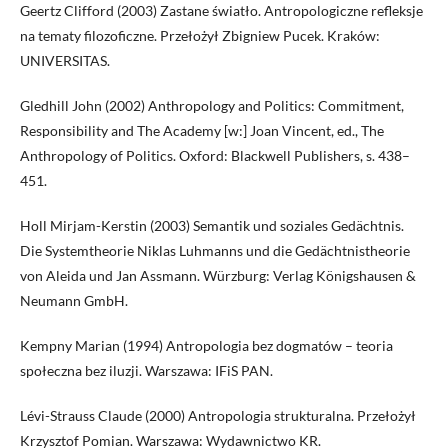
Geertz Clifford (2003) Zastane światło. Antropologiczne refleksje
na tematy filozoficzne. Przełożył Zbigniew Pucek. Kraków:
UNIVERSITAS.
Gledhill John (2002) Anthropology and Politics: Commitment,
Responsibility and The Academy [w:] Joan Vincent, ed., The
Anthropology of Politics. Oxford: Blackwell Publishers, s. 438–
451.
Holl Mirjam-Kerstin (2003) Semantik und soziales Gedächtnis.
Die Systemtheorie Niklas Luhmanns und die Gedächtnistheorie
von Aleida und Jan Assmann. Würzburg: Verlag Königshausen &
Neumann GmbH.
Kempny Marian (1994) Antropologia bez dogmatów – teoria
społeczna bez iluzji. Warszawa: IFiS PAN.
Lévi-Strauss Claude (2000) Antropologia strukturalna. Przełożył
Krzysztof Pomian. Warszawa: Wydawnictwo KR.