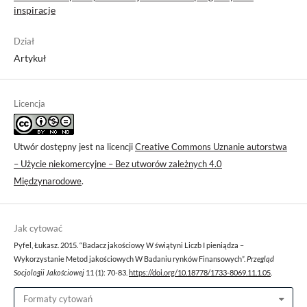
inspiracje
Dział
Artykuł
Licencja
Utwór dostępny jest na licencji
Creative Commons Uznanie autorstwa
– Użycie niekomercyjne – Bez utworów zależnych 4.0
Międzynarodowe
.
Jak cytować
Pyfel, Łukasz. 2015. “Badacz jakościowy W świątyni Liczb I pieniądza –
Wykorzystanie Metod jakościowych W Badaniu rynków Finansowych”.
Przegląd
Socjologii Jakościowej
11 (1): 70-83.
https://doi.org/10.18778/1733-8069.11.1.05
.
Formaty cytowań