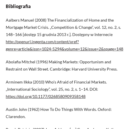
Bibliografia
Aalbers Manuel (2008) The Financialization of Home and the
Mortgage Market Crisis. „Competition & Change”, vol. 12, no. 2, s.
148–166 [dostęp 15 grudnia 2013 r.]. Dostępny w Internecie
http://openurl.ingenta.com/content/xref?
genre=article&issn=1024-5294&volume=12&issue=2&spage=148
Abolafia Mitchel (1996) Making Markets: Opportunism and
Restraint on Wall Street. Cambridge: Harvard University Press.
Arminem Ilkka (2010) Who’s Afraid of Financial Markets.
„International Sociology”, vol. 25, no. 2, s. 1–14. DOI:
https://doi.org/10.1177/0268580909358148
Austin John (1962) How To Do Things With Words. Oxford:
Clarendon.