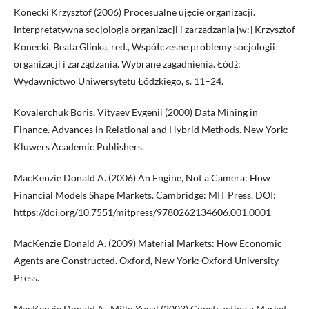
Konecki Krzysztof (2006) Procesualne ujęcie organizacji.
Interpretatywna socjologia organizacji i zarządzania [w:] Krzysztof
Konecki, Beata Glinka, red., Współczesne problemy socjologii
organizacji i zarządzania. Wybrane zagadnienia. Łódź:
Wydawnictwo Uniwersytetu Łódzkiego, s. 11–24.
Kovalerchuk Boris, Vityaev Evgenii (2000) Data Mining in
Finance. Advances in Relational and Hybrid Methods. New York:
Kluwers Academic Publishers.
MacKenzie Donald A. (2006) An Engine, Not a Camera: How
Financial Models Shape Markets. Cambridge: MIT Press. DOI:
https://doi.org/10.7551/mitpress/9780262134606.001.0001
MacKenzie Donald A. (2009) Material Markets: How Economic
Agents are Constructed. Oxford, New York: Oxford University
Press.
MacKenzie Donald A., Millo Yuval (2003) Constructing a Market,