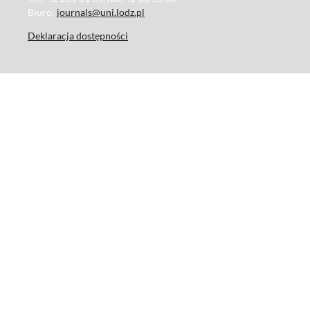
Biuro:
journals@uni.lodz.pl
Deklaracja dostępności