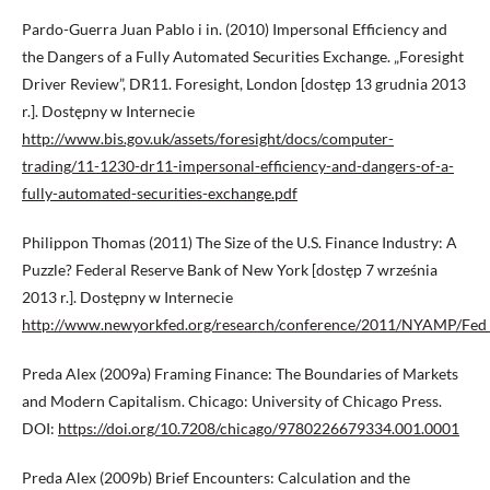
Pardo-Guerra Juan Pablo i in. (2010) Impersonal Efficiency and
the Dangers of a Fully Automated Securities Exchange. „Foresight
Driver Review”, DR11. Foresight, London [dostęp 13 grudnia 2013
r.]. Dostępny w Internecie
http://www.bis.gov.uk/assets/foresight/docs/computer-
trading/11-1230-dr11-impersonal-efficiency-and-dangers-of-a-
fully-automated-securities-exchange.pdf
Philippon Thomas (2011) The Size of the U.S. Finance Industry: A
Puzzle? Federal Reserve Bank of New York [dostęp 7 września
2013 r.]. Dostępny w Internecie
http://www.newyorkfed.org/research/conference/2011/NYAMP/Fed_
Preda Alex (2009a) Framing Finance: The Boundaries of Markets
and Modern Capitalism. Chicago: University of Chicago Press.
DOI:
https://doi.org/10.7208/chicago/9780226679334.001.0001
Preda Alex (2009b) Brief Encounters: Calculation and the