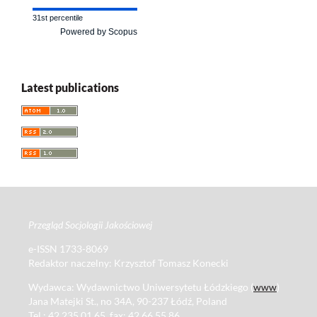
31st percentile
Powered by Scopus
Latest publications
Przegląd Socjologii Jakościowej
e-ISSN 1733-8069
Redaktor naczelny: Krzysztof Tomasz Konecki
Wydawca: Wydawnictwo Uniwersytetu Łódzkiego (
www
)
Jana Matejki St., no 34A, 90-237 Łódź, Poland
Tel.: 42 235 01 65, fax: 42 66 55 86