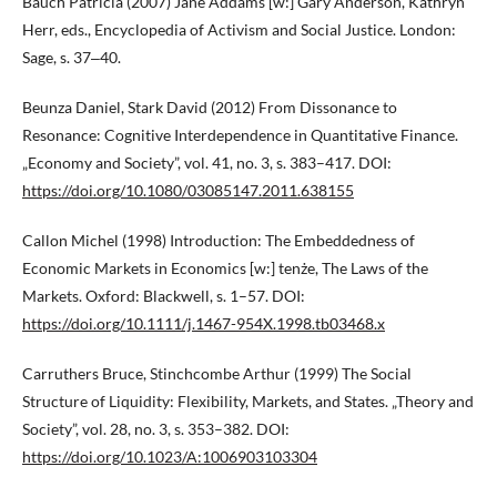
Bauch Patricia (2007) Jane Addams [w:] Gary Anderson, Kathryn
Herr, eds., Encyclopedia of Activism and Social Justice. London:
Sage, s. 37‒40.
Beunza Daniel, Stark David (2012) From Dissonance to
Resonance: Cognitive Interdependence in Quantitative Finance.
„Economy and Society”, vol. 41, no. 3, s. 383–417. DOI:
https://doi.org/10.1080/03085147.2011.638155
Callon Michel (1998) Introduction: The Embeddedness of
Economic Markets in Economics [w:] tenże, The Laws of the
Markets. Oxford: Blackwell, s. 1–57. DOI:
https://doi.org/10.1111/j.1467-954X.1998.tb03468.x
Carruthers Bruce, Stinchcombe Arthur (1999) The Social
Structure of Liquidity: Flexibility, Markets, and States. „Theory and
Society”, vol. 28, no. 3, s. 353–382. DOI:
https://doi.org/10.1023/A:1006903103304