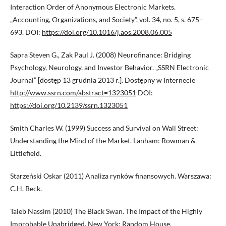
Interaction Order of Anonymous Electronic Markets.
„Accounting, Organizations, and Society”, vol. 34, no. 5, s. 675–
693. DOI:
https://doi.org/10.1016/j.aos.2008.06.005
Sapra Steven G., Zak Paul J. (2008) Neurofinance: Bridging
Psychology, Neurology, and Investor Behavior. „SSRN Electronic
Journal” [dostęp 13 grudnia 2013 r.]. Dostępny w Internecie
http://www.ssrn.com/abstract=1323051
DOI:
https://doi.org/10.2139/ssrn.1323051
Smith Charles W. (1999) Success and Survival on Wall Street:
Understanding the Mind of the Market. Lanham: Rowman &
Littlefield.
Starzeński Oskar (2011) Analiza rynków finansowych. Warszawa:
C.H. Beck.
Taleb Nassim (2010) The Black Swan. The Impact of the Highly
Improbable Unabridged. New York: Random House.