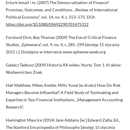
Erturk Ismail i in. (2007) The Democratization of Finance?
Promises, Outcomes, and Conditions. „Review of International
Political Economy”, vol. 14, no. 4, s. 553–575. DOI:
https://doi.org/10.1080/09692290701475312
Forslund Dick, Bay Thomas (2009) The Eve of Critical Finance
Studies. „Ephemera”, vol. 9, no. 4, s. 285–299 [dostęp 15 stycznia
2015 r.]. Dostępny w Internecie www.ephemeraweb.org
Gadacz Tadeusz (2009) Historia XX wieku. Nurty. Tom 1. Kraków:
Wydawnictwo Znak.
Hall Matthew, Mikes Anette, Millo Yuval (w druku) How Do Risk
Managers Become Influential? A Field Study of Toolmaking and
Expertise in Two Financial Institutions. „Management Accounting
Research”.
Hamington Maurice (2014) Jane Addams [w:] Edward Zalta, Ed.,
The Stanford Encyclopedia of Philosophy [dostęp 15 stycznia