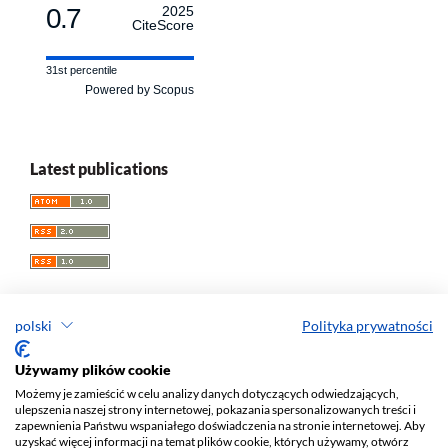
0.7
2025
CiteScore
31st percentile
Powered by Scopus
Latest publications
polski
Polityka prywatności
Przegląd Socjologii Jakościowej
Używamy plików cookie
Możemy je zamieścić w celu analizy danych dotyczących odwiedzających,
e-ISSN 1733-8069
ulepszenia naszej strony internetowej, pokazania spersonalizowanych treści i
Redaktor naczelny: Krzysztof Tomasz Konecki
zapewnienia Państwu wspaniałego doświadczenia na stronie internetowej. Aby
uzyskać więcej informacji na temat plików cookie, których używamy, otwórz