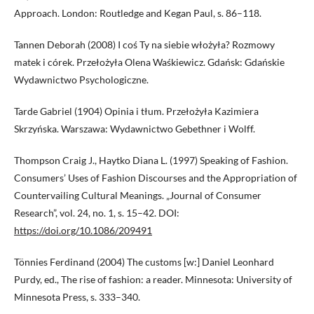
Approach. London: Routledge and Kegan Paul, s. 86–118.
Tannen Deborah (2008) I coś Ty na siebie włożyła? Rozmowy
matek i córek. Przełożyła Olena Waśkiewicz. Gdańsk: Gdańskie
Wydawnictwo Psychologiczne.
Tarde Gabriel (1904) Opinia i tłum. Przełożyła Kazimiera
Skrzyńska. Warszawa: Wydawnictwo Gebethner i Wolff.
Thompson Craig J., Haytko Diana L. (1997) Speaking of Fashion.
Consumers’ Uses of Fashion Discourses and the Appropriation of
Countervailing Cultural Meanings. „Journal of Consumer
Research”, vol. 24, no. 1, s. 15–42. DOI:
https://doi.org/10.1086/209491
Tönnies Ferdinand (2004) The customs [w:] Daniel Leonhard
Purdy, ed., The rise of fashion: a reader. Minnesota: University of
Minnesota Press, s. 333–340.