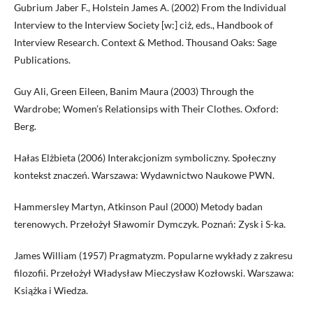
Gubrium Jaber F., Holstein James A. (2002) From the Individual
Interview to the Interview Society [w:] ciż, eds., Handbook of
Interview Research. Context & Method. Thousand Oaks: Sage
Publications.
Guy Ali, Green Eileen, Banim Maura (2003) Through the
Wardrobe; Women’s Relationsips with Their Clothes. Oxford:
Berg.
Hałas Elżbieta (2006) Interakcjonizm symboliczny. Społeczny
kontekst znaczeń. Warszawa: Wydawnictwo Naukowe PWN.
Hammersley Martyn, Atkinson Paul (2000) Metody badan
terenowych. Przełożył Sławomir Dymczyk. Poznań: Zysk i S-ka.
James William (1957) Pragmatyzm. Popularne wykłady z zakresu
filozofii. Przełożył Władysław Mieczysław Kozłowski. Warszawa:
Książka i Wiedza.