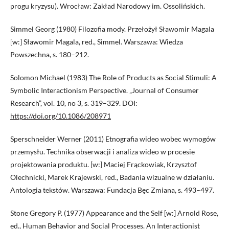
progu kryzysu). Wrocław: Zakład Narodowy im. Ossolińskich.
Simmel Georg (1980) Filozofia mody. Przełożył Sławomir Magala
[w:] Sławomir Magala, red., Simmel. Warszawa: Wiedza
Powszechna, s. 180–212.
Solomon Michael (1983) The Role of Products as Social Stimuli: A
Symbolic Interactionism Perspective. „Journal of Consumer
Research”, vol. 10, no 3, s. 319–329. DOI:
https://doi.org/10.1086/208971
Sperschneider Werner (2011) Etnografia wideo wobec wymogów
przemysłu. Technika obserwacji i analiza wideo w procesie
projektowania produktu. [w:] Maciej Frąckowiak, Krzysztof
Olechnicki, Marek Krajewski, red., Badania wizualne w działaniu.
Antologia tekstów. Warszawa: Fundacja Bęc Zmiana, s. 493–497.
Stone Gregory P. (1977) Appearance and the Self [w:] Arnold Rose,
ed., Human Behavior and Social Processes. An Interactionist