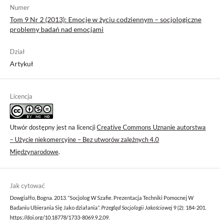
Numer
Tom 9 Nr 2 (2013): Emocje w życiu codziennym – socjologiczne
problemy badań nad emocjami
Dział
Artykuł
Licencja
Utwór dostępny jest na licencji
Creative Commons Uznanie autorstwa
– Użycie niekomercyjne – Bez utworów zależnych 4.0
Międzynarodowe
.
Jak cytować
Dowgiałło, Bogna. 2013. “Socjolog W Szafie. Prezentacja Techniki Pomocnej W
Badaniu Ubierania Się Jako działania”.
Przegląd Socjologii Jakościowej
9 (2): 184-201.
https://doi.org/10.18778/1733-8069.9.2.09
.