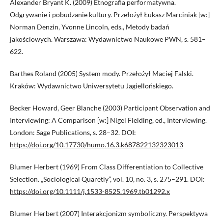
Alexander Bryant K. (2009) Etnografia performatywna.
Odgrywanie i pobudzanie kultury. Przełożył Łukasz Marciniak [w:]
Norman Denzin, Yvonne Lincoln, eds., Metody badań
jakościowych. Warszawa: Wydawnictwo Naukowe PWN, s. 581–
622.
Barthes Roland (2005) System mody. Przełożył Maciej Falski.
Kraków: Wydawnictwo Uniwersytetu Jagiellońskiego.
Becker Howard, Geer Blanche (2003) Participant Observation and
Interviewing: A Comparison [w:] Nigel Fielding, ed., Interviewing.
London: Sage Publications, s. 28–32. DOI:
https://doi.org/10.17730/humo.16.3.k687822132323013
Blumer Herbert (1969) From Class Differentiation to Collective
Selection. „Sociological Quaretly”, vol. 10, no. 3, s. 275–291. DOI:
https://doi.org/10.1111/j.1533-8525.1969.tb01292.x
Blumer Herbert (2007) Interakcjonizm symboliczny. Perspektywa