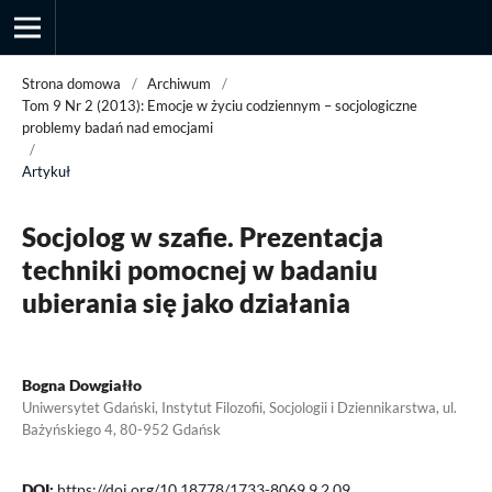
Strona domowa
/
Archiwum
/
Tom 9 Nr 2 (2013): Emocje w życiu codziennym – socjologiczne
problemy badań nad emocjami
/
Przegląd Socjologii Jakościowej
Artykuł
Socjolog w szafie. Prezentacja
techniki pomocnej w badaniu
ubierania się jako działania
Bogna Dowgiałło
Uniwersytet Gdański, Instytut Filozofii, Socjologii i Dziennikarstwa, ul.
Bażyńskiego 4, 80-952 Gdańsk
DOI:
https://doi.org/10.18778/1733-8069.9.2.09