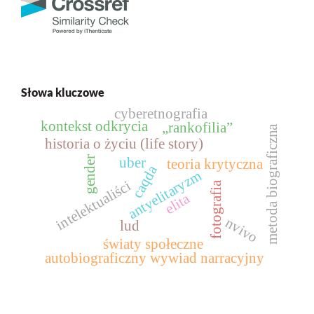
Słowa kluczowe
cyberetnografia
kontekst odkrycia
„rankofilia”
metoda biograficzna
historia o życiu (life story)
gender
uber
teoria krytyczna
caqda
antyelitaryzm
intelektualiści
fotografia
elita
nvivo
lud
światy społeczne
autobiograficzny wywiad narracyjny