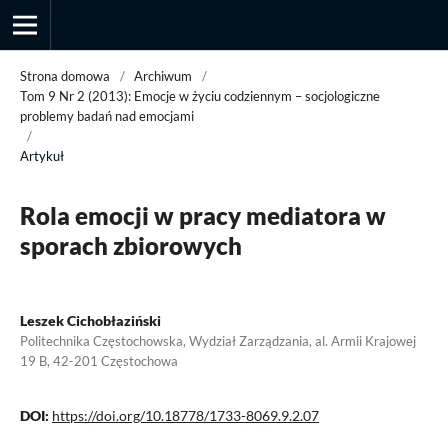
Strona domowa
/
Archiwum
/
Tom 9 Nr 2 (2013): Emocje w życiu codziennym – socjologiczne
problemy badań nad emocjami
/
Przegląd Socjologii Jakościowej
Artykuł
Rola emocji w pracy mediatora w
sporach zbiorowych
Leszek Cichobłaziński
Politechnika Częstochowska, Wydział Zarządzania, al. Armii Krajowej
19 B, 42-201 Częstochowa
DOI:
https://doi.org/10.18778/1733-8069.9.2.07