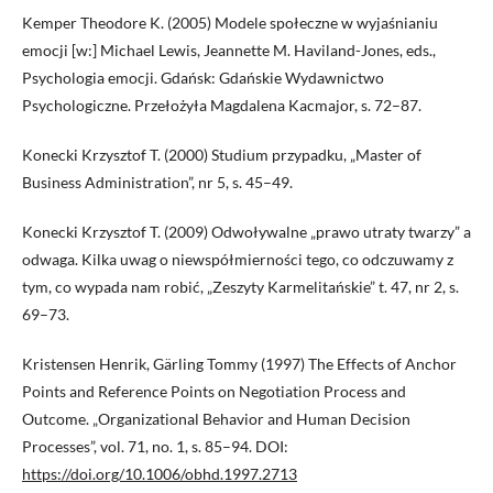
Kemper Theodore K. (2005) Modele społeczne w wyjaśnianiu
emocji [w:] Michael Lewis, Jeannette M. Haviland-Jones, eds.,
Psychologia emocji. Gdańsk: Gdańskie Wydawnictwo
Psychologiczne. Przełożyła Magdalena Kacmajor, s. 72–87.
Konecki Krzysztof T. (2000) Studium przypadku, „Master of
Business Administration”, nr 5, s. 45–49.
Konecki Krzysztof T. (2009) Odwoływalne „prawo utraty twarzy” a
odwaga. Kilka uwag o niewspółmierności tego, co odczuwamy z
tym, co wypada nam robić, „Zeszyty Karmelitańskie” t. 47, nr 2, s.
69–73.
Kristensen Henrik, Gärling Tommy (1997) The Effects of Anchor
Points and Reference Points on Negotiation Process and
Outcome. „Organizational Behavior and Human Decision
Processes”, vol. 71, no. 1, s. 85–94. DOI:
https://doi.org/10.1006/obhd.1997.2713