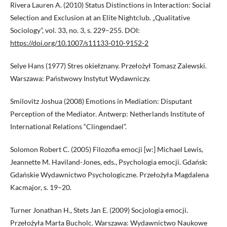
Rivera Lauren A. (2010) Status Distinctions in Interaction: Social
Selection and Exclusion at an Elite Nightclub. „Qualitative
Sociology”, vol. 33, no. 3, s. 229–255. DOI:
https://doi.org/10.1007/s11133-010-9152-2
Selye Hans (1977) Stres okiełznany. Przełożył Tomasz Zalewski.
Warszawa: Państwowy Instytut Wydawniczy.
Smilovitz Joshua (2008) Emotions in Mediation: Disputant
Perception of the Mediator. Antwerp: Netherlands Institute of
International Relations “Clingendael”.
Solomon Robert C. (2005) Filozofia emocji [w:] Michael Lewis,
Jeannette M. Haviland-Jones, eds., Psychologia emocji. Gdańsk:
Gdańskie Wydawnictwo Psychologiczne. Przełożyła Magdalena
Kacmajor, s. 19–20.
Turner Jonathan H., Stets Jan E. (2009) Socjologia emocji.
Przełożyła Marta Bucholc. Warszawa: Wydawnictwo Naukowe