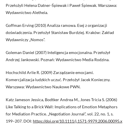
Przełożyli Helena Datner-Śpiewak i Paweł Śpiewak. Warszawa:
Wydawnictwo Aletheia.
Goffman Erving (2010) Analiza ramowa. Esej z organizacji
doświadczenia. Przełożył Stanisław Burdziej. Kraków: Zakład
Wydawniczy „Nomos”.
Goleman Daniel (2007) Inteligencja emocjonalna. Przełożył
Andrzej Jankowski. Poznań: Wydawnictwo Media Rodzina.
Hochschild Arlie R. (2009) Zarządzanie emocjami.
Komercjalizacja ludzkich uczuć. Przełożył Jacek Konieczny.
Warszawa: Wydawnictwo Naukowe PWN.
Katz Jameson Jessica, Bodtker Andrea M., Jones Tricia S. (2006)
Like Talking to a Brick Wall: Implications of Emotion Metaphors
for Mediation Practice. „Negotiation Journal”, vol. 22, no. 1, s.
199–207. DOI:
https://doi.org/10.1111/j.1571-9979.2006.00095.x