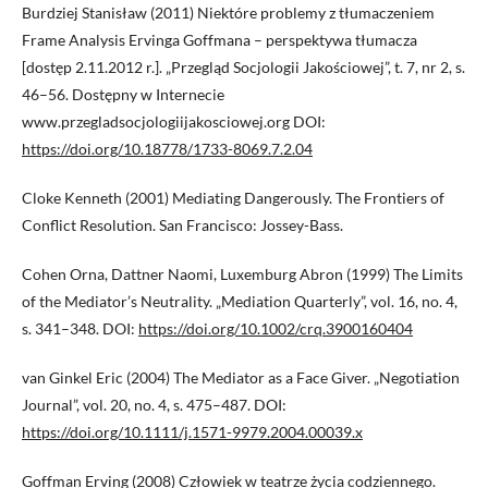
Burdziej Stanisław (2011) Niektóre problemy z tłumaczeniem
Frame Analysis Ervinga Goffmana – perspektywa tłumacza
[dostęp 2.11.2012 r.]. „Przegląd Socjologii Jakościowej”, t. 7, nr 2, s.
46–56. Dostępny w Internecie
www.przegladsocjologiijakosciowej.org DOI:
https://doi.org/10.18778/1733-8069.7.2.04
Cloke Kenneth (2001) Mediating Dangerously. The Frontiers of
Conflict Resolution. San Francisco: Jossey-Bass.
Cohen Orna, Dattner Naomi, Luxemburg Abron (1999) The Limits
of the Mediator’s Neutrality. „Mediation Quarterly”, vol. 16, no. 4,
s. 341–348. DOI:
https://doi.org/10.1002/crq.3900160404
van Ginkel Eric (2004) The Mediator as a Face Giver. „Negotiation
Journal”, vol. 20, no. 4, s. 475–487. DOI:
https://doi.org/10.1111/j.1571-9979.2004.00039.x
Goffman Erving (2008) Człowiek w teatrze życia codziennego.