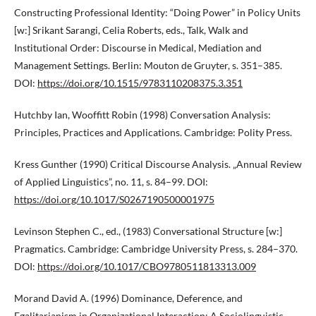
Constructing Professional Identity: “Doing Power” in Policy Units
[w:] Srikant Sarangi, Celia Roberts, eds., Talk, Walk and
Institutional Order: Discourse in Medical, Mediation and
Management Settings. Berlin: Mouton de Gruyter, s. 351–385.
DOI:
https://doi.org/10.1515/9783110208375.3.351
Hutchby Ian, Wooffitt Robin (1998) Conversation Analysis:
Principles, Practices and Applications. Cambridge: Polity Press.
Kress Gunther (1990) Critical Discourse Analysis. „Annual Review
of Applied Linguistics”, no. 11, s. 84–99. DOI:
https://doi.org/10.1017/S0267190500001975
Levinson Stephen C., ed., (1983) Conversational Structure [w:]
Pragmatics. Cambridge: Cambridge University Press, s. 284–370.
DOI:
https://doi.org/10.1017/CBO9780511813313.009
Morand David A. (1996) Dominance, Deference, and
Egalitarianism in Organizational Interaction: A Sociolinguistic