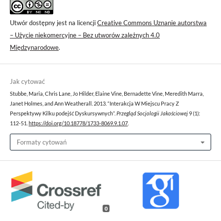
Utwór dostępny jest na licencji
Creative Commons Uznanie autorstwa
– Użycie niekomercyjne – Bez utworów zależnych 4.0
Międzynarodowe
.
Jak cytować
Stubbe, Maria, Chris Lane, Jo Hilder, Elaine Vine, Bernadette Vine, Meredith Marra,
Janet Holmes, and Ann Weatherall. 2013. “Interakcja W Miejscu Pracy Z
Perspektywy Kilku podejść Dyskursywnych”.
Przegląd Socjologii Jakościowej
9 (1):
112-51.
https://doi.org/10.18778/1733-8069.9.1.07
.
Formaty cytowań
0