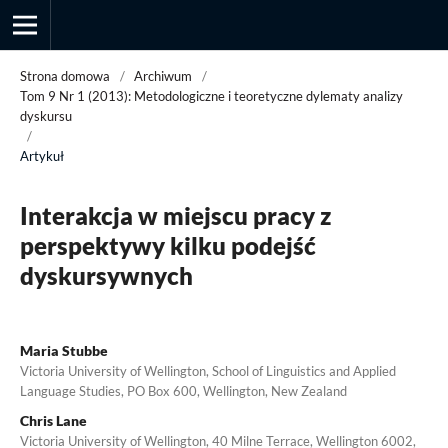
Strona domowa
/
Archiwum
/
Tom 9 Nr 1 (2013): Metodologiczne i teoretyczne dylematy analizy
dyskursu
/
Przegląd Socjologii Jakościowej
Artykuł
Interakcja w miejscu pracy z
perspektywy kilku podejść
dyskursywnych
Maria Stubbe
Victoria University of Wellington, School of Linguistics and Applied
Language Studies, PO Box 600, Wellington, New Zealand
Chris Lane
Victoria University of Wellington, 40 Milne Terrace, Wellington 6002,