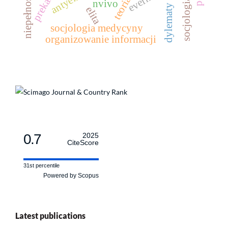
dylematy etyczne
nvivo
elita
socjologia medycyny
organizowanie informacji
0.7
2025
CiteScore
31st percentile
Powered by Scopus
Latest publications