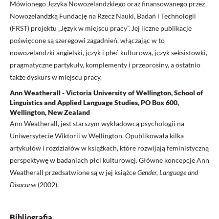
Mówionego Języka Nowozelandzkiego oraz finansowanego przez
Nowozelandzką Fundację na Rzecz Nauki, Badań i Technologii
(FRST) projektu „Język w miejscu pracy”. Jej liczne publikacje
poświęcone są szeregowi zagadnień, włączając w to
nowozelandzki angielski, język i płeć kulturową, język seksistowki,
pragmatyczne partykuły, komplementy i przeprosiny, a ostatnio
także dyskurs w miejscu pracy.
Ann Weatherall - Victoria University of Wellington, School of
Linguistics and Applied Language Studies, PO Box 600,
Wellington, New Zealand
Ann Weatherall, jest starszym wykładowcą psychologii na
Uniwersytecie Wiktorii w Wellington. Opublikowała kilka
artykułów i rozdziałów w książkach, które rozwijają feministyczną
perspektywę w badaniach płci kulturowej. Główne koncepcje Ann
Weatherall przedsatwione są w jej książce
Gender, Language and
Disocurse
(2002).
Bibliografia