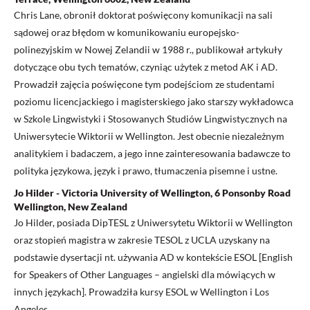
Chris Lane, obronił doktorat poświęcony komunikacji na sali
sądowej oraz błędom w komunikowaniu europejsko-
polinezyjskim w Nowej Zelandii w 1988 r., publikował artykuły
dotyczące obu tych tematów, czyniąc użytek z metod AK i AD.
Prowadził zajęcia poświęcone tym podejściom ze studentami
poziomu licencjackiego i magisterskiego jako starszy wykładowca
w Szkole Lingwistyki i Stosowanych Studiów Lingwistycznych na
Uniwersytecie Wiktorii w Wellington. Jest obecnie niezależnym
analitykiem i badaczem, a jego inne zainteresowania badawcze to
polityka językowa, język i prawo, tłumaczenia pisemne i ustne.
Jo Hilder - Victoria University of Wellington, 6 Ponsonby Road
Wellington, New Zealand
Jo Hilder, posiada DipTESL z Uniwersytetu Wiktorii w Wellington
oraz stopień magistra w zakresie TESOL z UCLA uzyskany na
podstawie dysertacji nt. używania AD w kontekście ESOL [English
for Speakers of Other Languages – angielski dla mówiących w
innych językach]. Prowadziła kursy ESOL w Wellington i Los
Angeles.