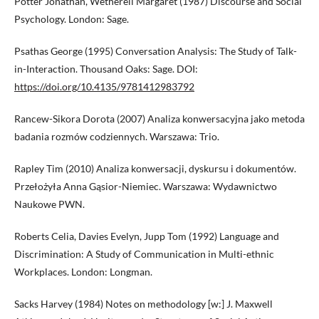
Potter Jonathan, Wetherell Margaret (1987) Discourse and Social
Psychology. London: Sage.
Psathas George (1995) Conversation Analysis: The Study of Talk-
in-Interaction. Thousand Oaks: Sage. DOI:
https://doi.org/10.4135/9781412983792
Rancew-Sikora Dorota (2007) Analiza konwersacyjna jako metoda
badania rozmów codziennych. Warszawa: Trio.
Rapley Tim (2010) Analiza konwersacji, dyskursu i dokumentów.
Przełożyła Anna Gąsior-Niemiec. Warszawa: Wydawnictwo
Naukowe PWN.
Roberts Celia, Davies Evelyn, Jupp Tom (1992) Language and
Discrimination: A Study of Communication in Multi-ethnic
Workplaces. London: Longman.
Sacks Harvey (1984) Notes on methodology [w:] J. Maxwell