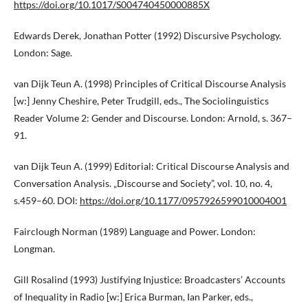
https://doi.org/10.1017/S004740450000885X
Edwards Derek, Jonathan Potter (1992) Discursive Psychology.
London: Sage.
van Dijk Teun A. (1998) Principles of Critical Discourse Analysis
[w:] Jenny Cheshire, Peter Trudgill, eds., The Sociolinguistics
Reader Volume 2: Gender and Discourse. London: Arnold, s. 367–
91.
van Dijk Teun A. (1999) Editorial: Critical Discourse Analysis and
Conversation Analysis. „Discourse and Society”, vol. 10, no. 4,
s.459–60. DOI:
https://doi.org/10.1177/0957926599010004001
Fairclough Norman (1989) Language and Power. London:
Longman.
Gill Rosalind (1993) Justifying Injustice: Broadcasters’ Accounts
of Inequality in Radio [w:] Erica Burman, Ian Parker, eds.,