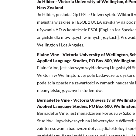
Jo Hilder - Victoria University of Wellington, 6 P
New Zealand
Jo Hilder, posiada DipTESL z Uniwersytetu Wiktorii 
magistra w zakresie TESOL z UCLA uzyskany na podsta
używania AD w kontekście ESOL [English for Speaker
angielski dla mówiących w innych językach]. Prowad
Wellington i Los Angeles.
Elaine Vine - Victoria University of Wellington, Sch
Applied Language Studies, PO Box 600, Wellingto
Elaine Vine, jest starszym wykładowcą Lingwistyki 
Wiktorii w Wellington. Jej pole badawcze to dyskurs 
podejścia oparte na zawartości w ramach nauczania i 
nieangielskojęzycznych studentów.
Bernadette Vine - Victoria University of Wellington
Applied Language Studies, PO Box 600, Wellingto
Bernadette Vine, jest menadżerem korpusu w Szkole 
Studiów Lingwistycznych na Uniwersytecie Wiktorii 
zainteresowania badawcze dotyczą dialektologii spo
angielskiego, lingwistyki korpusowej i pragmatyki. J