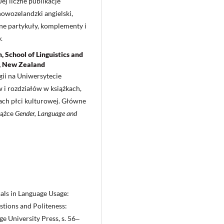
Jej liczne publikacje
owozelandzki angielski,
zne partykuły, komplementy i
.
 School of Linguistics and
n, New Zealand
ii na Uniwersytecie
 i rozdziałów w książkach,
ach płci kulturowej. Główne
iążce
Gender, Language and
als in Language Usage:
stions and Politeness:
e University Press, s. 56‒