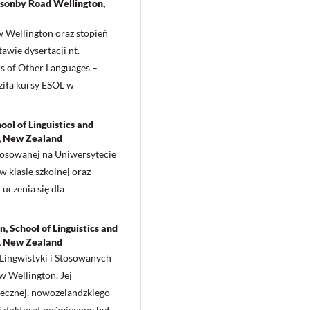
onsonby Road Wellington,
w Wellington oraz stopień
wie dysertacji nt.
s of Other Languages –
ziła kursy ESOL w
ool of Linguistics and
n, New Zealand
Stosowanej na Uniwersytecie
w klasie szkolnej oraz
uczenia się dla
, School of Linguistics and
n, New Zealand
Lingwistyki i Stosowanych
w Wellington. Jej
łecznej, nowozelandzkiego
ej doktorat poświęcony był