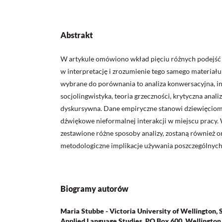
Abstrakt
W artykule omówiono wkład pięciu różnych podejść
w interpretację i zrozumienie tego samego materiał
wybrane do porównania to analiza konwersacyjna, i
socjolingwistyka, teoria grzeczności, krytyczna anali
dyskursywna. Dane empiryczne stanowi dziewięcio
dźwiękowe nieformalnej interakcji w miejscu pracy. 
zestawione różne sposoby analizy, zostaną również 
metodologiczne implikacje używania poszczególnych
Biogramy autorów
Maria Stubbe - Victoria University of Wellington, S
Applied Language Studies, PO Box 600, Wellingto