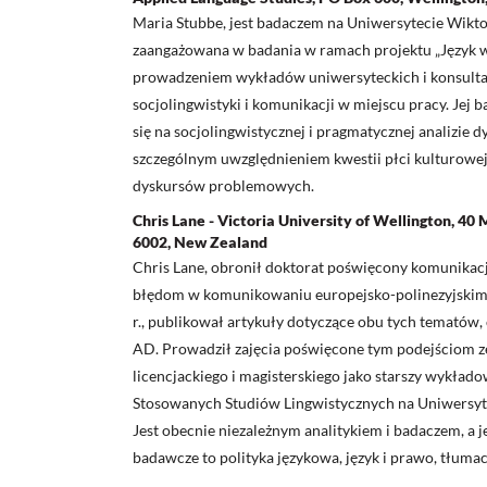
Maria Stubbe, jest badaczem na Uniwersytecie Wiktor
zaangażowana w badania w ramach projektu „Język w m
prowadzeniem wykładów uniwersyteckich i konsultac
socjolingwistyki i komunikacji w miejscu pracy. Jej b
się na socjolingwistycznej i pragmatycznej analizie
szczególnym uwzględnieniem kwestii płci kulturowej
dyskursów problemowych.
Chris Lane - Victoria University of Wellington, 40
6002, New Zealand
Chris Lane, obronił doktorat poświęcony komunikacji
błędom w komunikowaniu europejsko-polinezyjskim
r., publikował artykuły dotyczące obu tych tematów,
AD. Prowadził zajęcia poświęcone tym podejściom 
licencjackiego i magisterskiego jako starszy wykłado
Stosowanych Studiów Lingwistycznych na Uniwersyte
Jest obecnie niezależnym analitykiem i badaczem, a 
badawcze to polityka językowa, język i prawo, tłumac