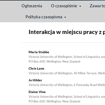
Ogłoszenia
O czasopiśmie
Zawart
Polityka czasopisma
Strona domowa
/
Archiwum
/
Tom 9 Nr 1 (2013): Me
Interakcja w miejscu pracy z
Maria Stubbe
Victoria University of Wellington, School of Linguistics a
PO Box 600, Wellington, New Zealand
Chris Lane
Victoria University of Wellington, 40 Milne Terrace, We
Jo Hilder
Victoria University of Wellington, 6 Ponsonby Road Well
Elaine Vine
Victoria University of Wellington, School of Linguistics a
PO Box 600, Wellington, New Zealand