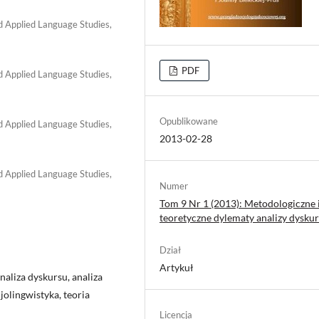
nd Applied Language Studies,
PDF
nd Applied Language Studies,
Opublikowane
nd Applied Language Studies,
2013-02-28
nd Applied Language Studies,
Numer
Tom 9 Nr 1 (2013): Metodologiczne 
teoretyczne dylematy analizy dysku
Dział
Artykuł
naliza dyskursu, analiza
jolingwistyka, teoria
Licencja