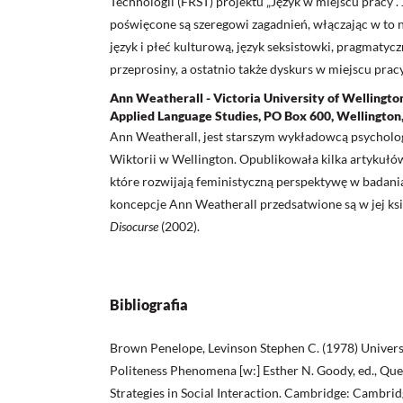
Technologii (FRST) projektu „Język w miejscu pracy”. 
poświęcone są szeregowi zagadnień, włączając w to n
język i płeć kulturową, język seksistowki, pragmatyc
przeprosiny, a ostatnio także dyskurs w miejscu pracy
Ann Weatherall - Victoria University of Wellington,
Applied Language Studies, PO Box 600, Wellingto
Ann Weatherall, jest starszym wykładowcą psycholog
Wiktorii w Wellington. Opublikowała kilka artykułów
które rozwijają feministyczną perspektywę w badani
koncepcje Ann Weatherall przedsatwione są w jej ks
Disocurse
(2002).
Bibliografia
Brown Penelope, Levinson Stephen C. (1978) Univers
Politeness Phenomena [w:] Esther N. Goody, ed., Que
Strategies in Social Interaction. Cambridge: Cambridg