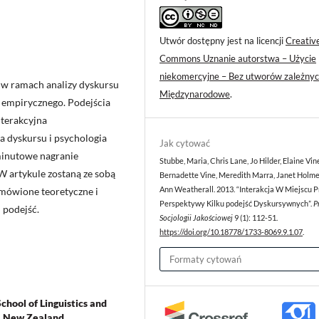
Utwór dostępny jest na licencji
Creativ
Commons Uznanie autorstwa – Użycie
niekomercyjne – Bez utworów zależnyc
 w ramach analizy dyskursu
Międzynarodowe
.
u empirycznego. Podejścia
nterakcyjna
za dyskursu i psychologia
Jak cytować
minutowe nagranie
Stubbe, Maria, Chris Lane, Jo Hilder, Elaine Vin
W artykule zostaną ze sobą
Bernadette Vine, Meredith Marra, Janet Holme
omówione teoretyczne i
Ann Weatherall. 2013. “Interakcja W Miejscu P
Perspektywy Kilku podejść Dyskursywnych”.
P
 podejść.
Socjologii Jakościowej
9 (1): 112-51.
https://doi.org/10.18778/1733-8069.9.1.07
.
Formaty cytowań
chool of Linguistics and
n, New Zealand