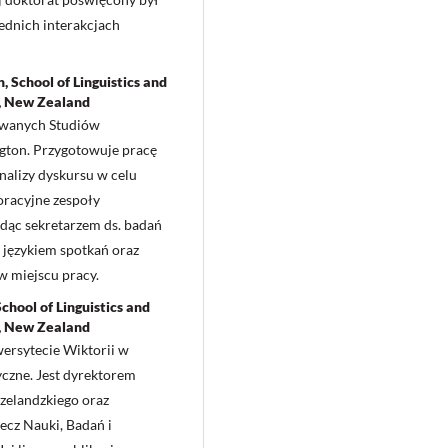
ednich interakcjach
, School of Linguistics and
n, New Zealand
sowanych Studiów
ngton. Przygotowuje pracę
nalizy dyskursu w celu
oracyjne zespoły
dąc sekretarzem ds. badań
ę językiem spotkań oraz
w miejscu pracy.
chool of Linguistics and
n, New Zealand
wersytecie Wiktorii w
yczne. Jest dyrektorem
elandzkiego oraz
cz Nauki, Badań i