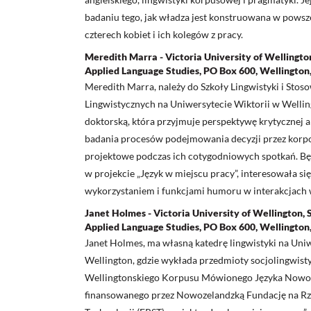
badaniu tego, jak władza jest konstruowana w powsz
czterech kobiet i ich kolegów z pracy.
Meredith Marra - Victoria University of Wellington
Applied Language Studies, PO Box 600, Wellingto
Meredith Marra, należy do Szkoły Lingwistyki i Sto
Lingwistycznych na Uniwersytecie Wiktorii w Welli
doktorską, która przyjmuje perspektywę krytycznej a
badania procesów podejmowania decyzji przez korp
projektowe podczas ich cotygodniowych spotkań. Bę
w projekcie „Język w miejscu pracy”, interesowała si
wykorzystaniem i funkcjami humoru w interakcjach 
Janet Holmes - Victoria University of Wellington, S
Applied Language Studies, PO Box 600, Wellingto
Janet Holmes, ma własną katedrę lingwistyki na Uni
Wellington, gdzie wykłada przedmioty socjolingwist
Wellingtonskiego Korpusu Mówionego Języka Nowoz
finansowanego przez Nowozelandzką Fundację na Rze