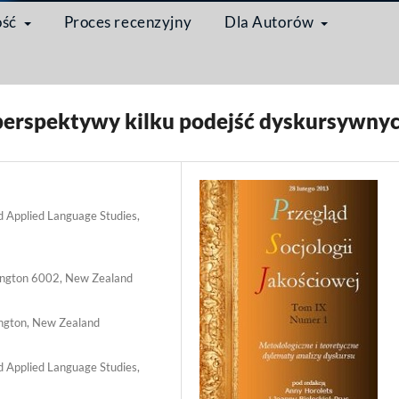
ość
Proces recenzyjny
Dla Autorów
todologiczne i teoretyczne dylematy analizy dyskursu
/
Artykuł
 perspektywy kilku podejść dyskursywny
nd Applied Language Studies,
llington 6002, New Zealand
ington, New Zealand
nd Applied Language Studies,