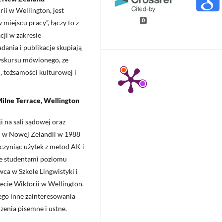
ii w Wellington, jest
0
iejscu pracy”, łączy to z
ji w zakresie
adania i publikacje skupiają
 dyskursu mówionego, ze
, tożsamości kulturowej i
 Milne Terrace, Wellington
 na sali sądowej oraz
 w Nowej Zelandii w 1988
 czyniąc użytek z metod AK i
ze studentami poziomu
wca w Szkole Lingwistyki i
cie Wiktorii w Wellington.
jego inne zainteresowania
zenia pisemne i ustne.