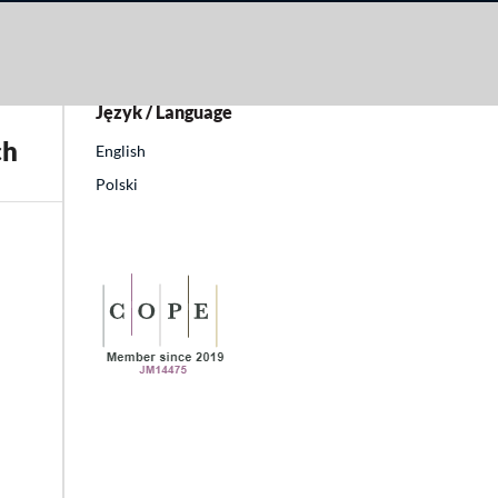
Język / Language
ch
English
Polski