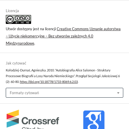
Licencja
Utwór dostępny jest na licencji
Creative Commons Uznanie autorstwa
– Użycie niekomercyjne – Bez utworów zależnych 4.0
Międzynarodowe
.
Jak cytować
Kołodziej-Durnaś, Agnieszka. 2010. “Autobiografia Alice Salomon - Struktury
Procesowe Biografii a Losy Narodu Niemieckiego”.
Przegląd Socjologii Jakościowej
6
(2): 60-80.
https://doi.org/10.18778/1733-8069.6.2.03
.
Formaty cytowań