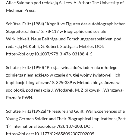
Alice Salomon pod redakcją A. Lees, A. Arbor: The University of
Michigan Press.
Schütze, Fritz (1984) "Kognitive Figuren des autobiographischen
Stegreiferzählens." S. 78-117 w Biographie und soziale
Wirklichkeit. Neue Beiträge und Forschungsperspektiven, pod
redakcją M. Kohli, G. Robert. Stuttgart: Metzler. DOI:
https://doi.org/10.1007/978-3-476-03188-4_5
Schütze, Fritz (1990) "Presja i wina: doświadczenia młodego
żołnierza niemieckiego w czasie drugiej wojny światowej i ich
implikacje biograficzne." S. 325-339 w Metoda biograficzna w
socjologii, pod redakcją J. Włodarek, M. Ziółkowski, Warszawa-
Poznań: PWN.
Schütze, Fritz (1992a) "Pressure and Guilt: War Experiences of a
Young German Soldier and Their Biographical Implications (Part
1)" International Sociology 7(2): 187-208. DOI:
https://doi.org/10.1177/026858092007002005