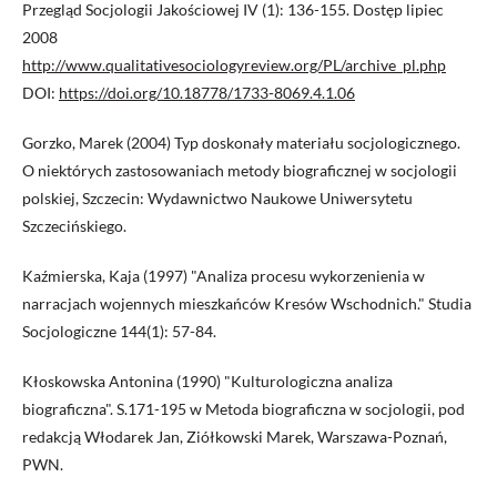
Przegląd Socjologii Jakościowej IV (1): 136-155. Dostęp lipiec
2008
http://www.qualitativesociologyreview.org/PL/archive_pl.php
DOI:
https://doi.org/10.18778/1733-8069.4.1.06
Gorzko, Marek (2004) Typ doskonały materiału socjologicznego.
O niektórych zastosowaniach metody biograficznej w socjologii
polskiej, Szczecin: Wydawnictwo Naukowe Uniwersytetu
Szczecińskiego.
Kaźmierska, Kaja (1997) "Analiza procesu wykorzenienia w
narracjach wojennych mieszkańców Kresów Wschodnich." Studia
Socjologiczne 144(1): 57-84.
Kłoskowska Antonina (1990) "Kulturologiczna analiza
biograficzna". S.171-195 w Metoda biograficzna w socjologii, pod
redakcją Włodarek Jan, Ziółkowski Marek, Warszawa-Poznań,
PWN.