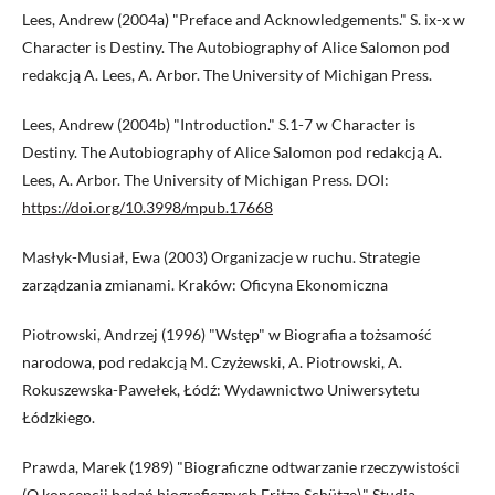
Lees, Andrew (2004a) "Preface and Acknowledgements." S. ix-x w
Character is Destiny. The Autobiography of Alice Salomon pod
redakcją A. Lees, A. Arbor. The University of Michigan Press.
Lees, Andrew (2004b) "Introduction." S.1-7 w Character is
Destiny. The Autobiography of Alice Salomon pod redakcją A.
Lees, A. Arbor. The University of Michigan Press. DOI:
https://doi.org/10.3998/mpub.17668
Masłyk-Musiał, Ewa (2003) Organizacje w ruchu. Strategie
zarządzania zmianami. Kraków: Oficyna Ekonomiczna
Piotrowski, Andrzej (1996) "Wstęp" w Biografia a tożsamość
narodowa, pod redakcją M. Czyżewski, A. Piotrowski, A.
Rokuszewska-Pawełek, Łódź: Wydawnictwo Uniwersytetu
Łódzkiego.
Prawda, Marek (1989) "Biograficzne odtwarzanie rzeczywistości
(O koncepcji badań biograficznych Fritza Schütze)." Studia