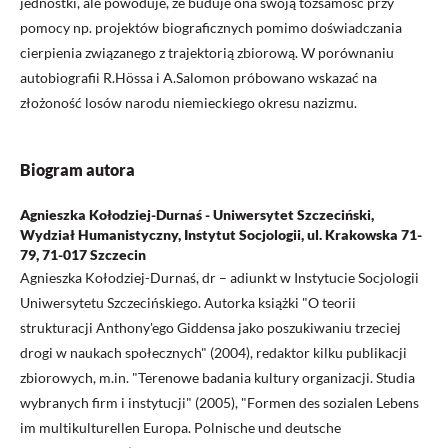
jednostki, ale powoduje, że buduje ona swoją tożsamość przy
pomocy np. projektów biograficznych pomimo doświadczania
cierpienia związanego z trajektorią zbiorową. W porównaniu
autobiografii R.Hössa i A.Salomon próbowano wskazać na
złożoność losów narodu niemieckiego okresu nazizmu.
Biogram autora
Agnieszka Kołodziej-Durnaś - Uniwersytet Szczeciński,
Wydział Humanistyczny, Instytut Socjologii, ul. Krakowska 71-
79, 71-017 Szczecin
Agnieszka Kołodziej-Durnaś, dr – adiunkt w Instytucie Socjologii
Uniwersytetu Szczecińskiego. Autorka książki "O teorii
strukturacji Anthony'ego Giddensa jako poszukiwaniu trzeciej
drogi w naukach społecznych" (2004), redaktor kilku publikacji
zbiorowych, m.in. "Terenowe badania kultury organizacji. Studia
wybranych firm i instytucji" (2005), "Formen des sozialen Lebens
im multikulturellen Europa. Polnische und deutsche