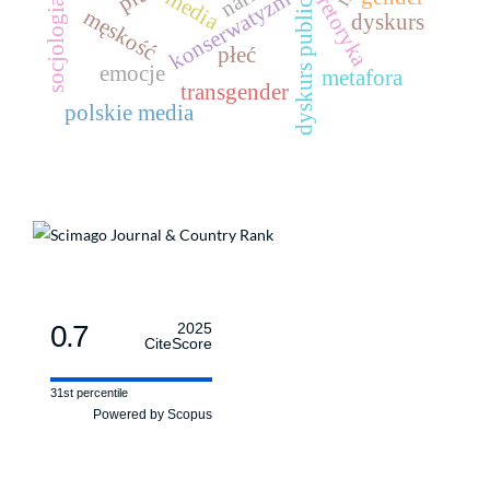
socjologia sztuki
dyskurs publiczny
media
konserwatyzm
retoryka
męskość
dyskurs
płeć
emocje
metafora
transgender
polskie media
0.7
2025
CiteScore
31st percentile
Powered by Scopus