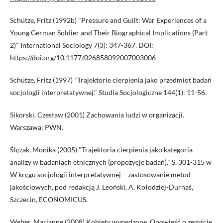
Schütze, Fritz (1992b) "Pressure and Guilt: War Experiences of a
Young German Soldier and Their Biographical Implications (Part
2)" International Sociology 7(3): 347-367. DOI:
https://doi.org/10.1177/026858092007003006
Schütze, Fritz (1997) "Trajektorie cierpienia jako przedmiot badań
socjologii interpretatywnej." Studia Socjologiczne 144(1): 11-56.
Sikorski, Czesław (2001) Zachowania ludzi w organizacji.
Warszawa: PWN.
Ślęzak, Monika (2005) "Trajektoria cierpienia jako kategoria
analizy w badaniach etnicznych (propozycje badań)." S. 301-315 w
W kręgu socjologii interpretatywnej – zastosowanie metod
jakościowych, pod redakcją J. Leoński, A. Kołodziej-Durnaś,
Szczecin, ECONOMICUS.
Weber, Marianne (2008) Kobiety wypędzone. Opowieść o zemście