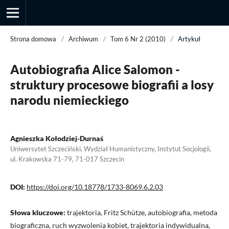
Strona domowa
/
Archiwum
/
Tom 6 Nr 2 (2010)
/
Artykuł
Autobiografia Alice Salomon -
Przegląd Socjologii Jakościowej
struktury procesowe biografii a losy
narodu niemieckiego
Agnieszka Kołodziej-Durnaś
Uniwersytet Szczeciński, Wydział Humanistyczny, Instytut Socjologii,
ul. Krakowska 71-79, 71-017 Szczecin
DOI:
https://doi.org/10.18778/1733-8069.6.2.03
Słowa kluczowe:
trajektoria, Fritz Schütze, autobiografia, metoda
biograficzna, ruch wyzwolenia kobiet, trajektoria indywidualna,