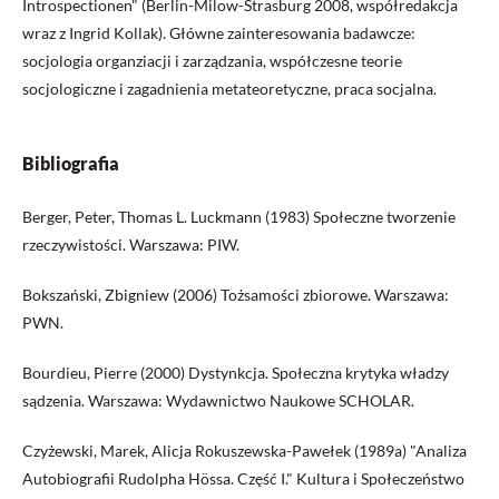
Introspectionen" (Berlin-Milow-Strasburg 2008, współredakcja
wraz z Ingrid Kollak). Główne zainteresowania badawcze:
socjologia organziacji i zarządzania, współczesne teorie
socjologiczne i zagadnienia metateoretyczne, praca socjalna.
Bibliografia
Berger, Peter, Thomas L. Luckmann (1983) Społeczne tworzenie
rzeczywistości. Warszawa: PIW.
Bokszański, Zbigniew (2006) Tożsamości zbiorowe. Warszawa:
PWN.
Bourdieu, Pierre (2000) Dystynkcja. Społeczna krytyka władzy
sądzenia. Warszawa: Wydawnictwo Naukowe SCHOLAR.
Czyżewski, Marek, Alicja Rokuszewska-Pawełek (1989a) "Analiza
Autobiografii Rudolpha Hössa. Część I." Kultura i Społeczeństwo