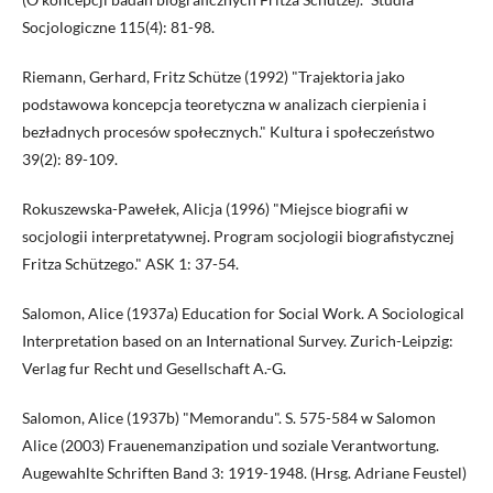
Socjologiczne 115(4): 81-98.
Riemann, Gerhard, Fritz Schütze (1992) "Trajektoria jako
podstawowa koncepcja teoretyczna w analizach cierpienia i
bezładnych procesów społecznych." Kultura i społeczeństwo
39(2): 89-109.
Rokuszewska-Pawełek, Alicja (1996) "Miejsce biografii w
socjologii interpretatywnej. Program socjologii biografistycznej
Fritza Schützego." ASK 1: 37-54.
Salomon, Alice (1937a) Education for Social Work. A Sociological
Interpretation based on an International Survey. Zurich-Leipzig:
Verlag fur Recht und Gesellschaft A.-G.
Salomon, Alice (1937b) "Memorandu". S. 575-584 w Salomon
Alice (2003) Frauenemanzipation und soziale Verantwortung.
Augewahlte Schriften Band 3: 1919-1948. (Hrsg. Adriane Feustel)