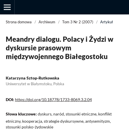
Strona domowa
/
Archiwum
/
Tom 3 Nr 2 (2007)
/
Artykuł
Meandry dialogu. Polacy i Żydzi w
Przegląd Socjologii Jakościowej
dyskursie prasowym
międzywojennego Białegostoku
Katarzyna Sztop-Rutkowska
Uniwersytet w Białymstoku, Polska
DOI:
https://doi.org/10.18778/1733-8069.3.2.04
Słowa kluczowe:
dyskurs, naród, stosunki etniczne, konflikt
etniczny, kooperacja, strategie dyskursywne, antysemityzm,
stosunki polsko-żydowskie