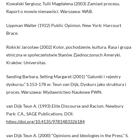
Kowalski Sergiusz, Tulli Magdalena (2003) Zamiast procesu.
Raport o mowie nienawiści. Warszawa: WAB.
Lippman Walter (1922) Public Opinion. New York: Harcourt
Brace.
Rokicki Jarosław (2002) Kolor, pochodzenie, kultura. Rasa i grupa
etniczna w społeczeństwie Stanów Zjednoczonych Ameryki.
Kraków: Universitas.
Sanding Barbara, Selting Margaret (2001) “Gatunki i rejestry
dyskursu.” S.153-178 w: Teun van Dijk, Dyskurs jako struktura i
proces. Warszawa: Wydawnictwo Naukowe PWN.
van Dijk Teun A. (1993) Elite Discourse and Racism. Newbury
Park: CA., SAGE Publications. DOI:
https://doi.org/10.4135/9781483326184
van Dijk Teun A. (2000) “Opinions and Ideologies in the Press.” S.