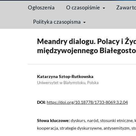
Ogłoszenia
O czasopiśmie
Zawart
Polityka czasopisma
Strona domowa
/
Archiwum
/
Tom 3 Nr 2 (2007)
/
Meandry dialogu. Polacy i Ż
międzywojennego Białegost
Katarzyna Sztop-Rutkowska
Uniwersytet w Białymstoku, Polska
DOI:
https://doi.org/10.18778/1733-8069.3.2.04
Słowa kluczowe:
dyskurs, naród, stosunki etniczne, k
kooperacja, strategie dyskursywne, antysemityzm, s