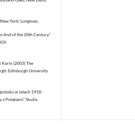
, New York: Longman.
e And of the 20th Century.”
DOI:
t Karin (2003) The
urgh: Edinburgh University
egostoku w latach 1918-
y z Polakami.” Studia