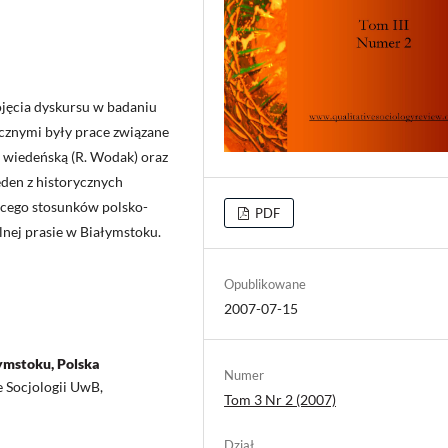
ojęcia dyskursu w badaniu
ycznymi były prace związane
ą wiedeńską (R. Wodak) oraz
eden z historycznych
ącego stosunków polsko-
PDF
nej prasie w Białymstoku.
Opublikowane
2007-07-15
ymstoku, Polska
Numer
e Socjologii UwB,
Tom 3 Nr 2 (2007)
Dział