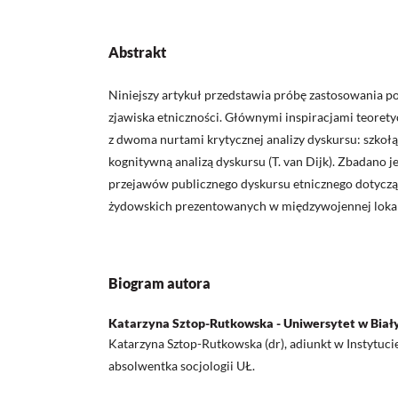
Abstrakt
Niniejszy artykuł przedstawia próbę zastosowania p
zjawiska etniczności. Głównymi inspiracjami teoret
z dwoma nurtami krytycznej analizy dyskursu: szkoł
kognitywną analizą dyskursu (T. van Dijk). Zbadano j
przejawów publicznego dyskursu etnicznego dotycz
żydowskich prezentowanych w międzywojennej lokal
Biogram autora
Katarzyna Sztop-Rutkowska - Uniwersytet w Biał
Katarzyna Sztop-Rutkowska (dr), adiunkt w Instytuci
absolwentka socjologii UŁ.