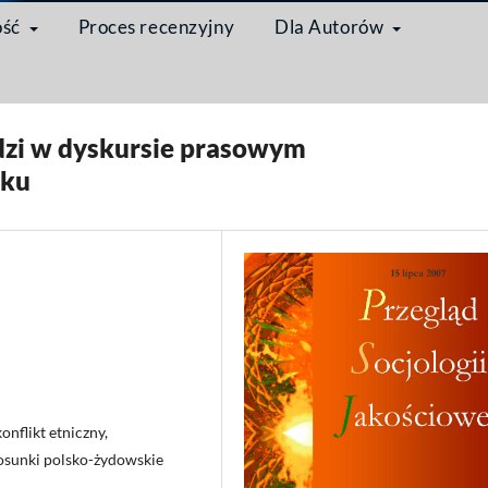
ość
Proces recenzyjny
Dla Autorów
Artykuł
ydzi w dyskursie prasowym
oku
onflikt etniczny,
tosunki polsko-żydowskie