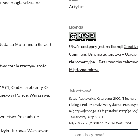
, socjologia wizualna.
Artykuł
Licencja
udaica Multimedia (Israel)
Utwór dostępny jest na licencji
Creativ
Commons Uznanie autorstwa – Użycie
niekomercyjne – Bez utworów zależnyc
tworzenie rzeczywistości.
Międzynarodowe
.
(1991) Cudze problemy. O
Jak cytować
cznego w Polsce. Warszawa:
Sztop-Rutkowska, Katarzyna. 2007. “Meandry
Dialogu. Polacy I Żydzi W Dyskursie Prasowy
międzywojennego Białegostoku”.
Przegląd Socj
wnictwo Poznańskie.
Jakościowej
3 (2): 63-81.
https://doi.org/10.18778/1733-8069.3.2.04
.
ędzykulturowa. Warszawa:
Formaty cytowań