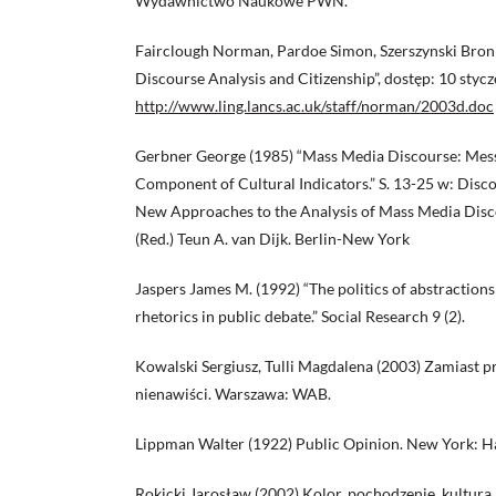
Wydawnictwo Naukowe PWN.
Fairclough Norman, Pardoe Simon, Szerszynski Bronis
Discourse Analysis and Citizenship”, dostęp: 10 styc
http://www.ling.lancs.ac.uk/staff/norman/2003d.doc
Gerbner George (1985) “Mass Media Discourse: Mess
Component of Cultural Indicators.” S. 13-25 w: Dis
New Approaches to the Analysis of Mass Media Dis
(Red.) Teun A. van Dijk. Berlin-New York
Jaspers James M. (1992) “The politics of abstraction
rhetorics in public debate.” Social Research 9 (2).
Kowalski Sergiusz, Tulli Magdalena (2003) Zamiast 
nienawiści. Warszawa: WAB.
Lippman Walter (1922) Public Opinion. New York: H
Rokicki Jarosław (2002) Kolor, pochodzenie, kultura.