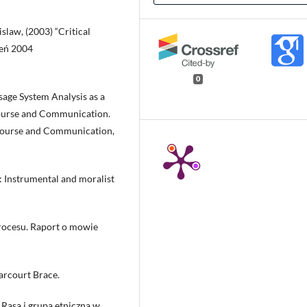
law, (2003) “Critical
zeń 2004
0
age System Analysis as a
course and Communication.
course and Communication,
s: Instrumental and moralist
procesu. Raport o mowie
arcourt Brace.
 Rasa i grupa etniczna w