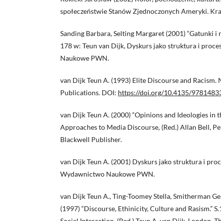
społeczeństwie Stanów Zjednoczonych Ameryki. Kra
Sanding Barbara, Selting Margaret (2001) “Gatunki i r
178 w: Teun van Dijk, Dyskurs jako struktura i pro
Naukowe PWN.
van Dijk Teun A. (1993) Elite Discourse and Racism
Publications. DOI:
https://doi.org/10.4135/978148
van Dijk Teun A. (2000) “Opinions and Ideologies in th
Approaches to Media Discourse, (Red.) Allan Bell, Pe
Blackwell Publisher.
van Dijk Teun A. (2001) Dyskurs jako struktura i pro
Wydawnictwo Naukowe PWN.
van Dijk Teun A., Ting-Toomey Stella, Smitherman G
(1997) “Discourse, Ethinicity, Culture and Rasism.” 
Social Interaction. (Red.) Teun A. van Dijk. London,