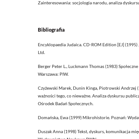
Zainteresowania: socjologia narodu, analiza dyskursu
Bibliografia
Encyklopaedia Judaica. CD-ROM Edition [EJ] (1995) J
Ltd.
Berger Peter L., Luckmann Thomas (1983) Społeczne 
Warszawa: PIW.
Czyżewski Marek, Dunin Kinga, Piotrowski Andrzej 
ważności tego, co nieważne. Analiza dyskursu publi
Ośrodek Badań Społecznych.
Domańska, Ewa (1999) Mikrohistorie. Poznań: Wyda
Duszak Anna (1998) Tekst, dyskurs, komunikacja mi