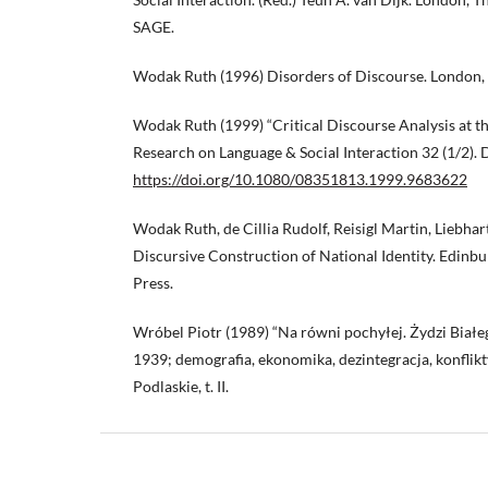
SAGE.
Wodak Ruth (1996) Disorders of Discourse. London
Wodak Ruth (1999) “Critical Discourse Analysis at th
Research on Language & Social Interaction 32 (1/2). 
https://doi.org/10.1080/08351813.1999.9683622
Wodak Ruth, de Cillia Rudolf, Reisigl Martin, Liebhar
Discursive Construction of National Identity. Edinb
Press.
Wróbel Piotr (1989) “Na równi pochyłej. Żydzi Biał
1939; demografia, ekonomika, dezintegracja, konflikt
Podlaskie, t. II.