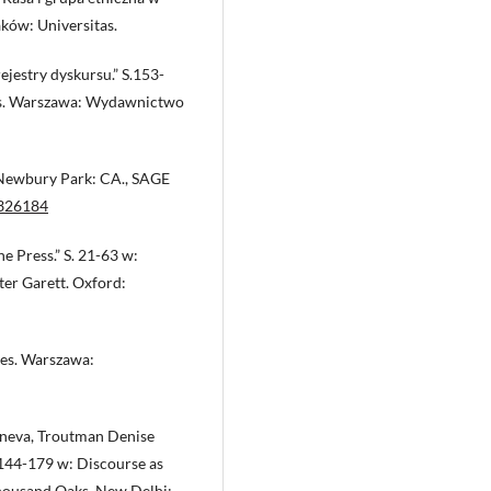
ków: Universitas.
ejestry dyskursu.” S.153-
ces. Warszawa: Wydawnictwo
. Newbury Park: CA., SAGE
3326184
e Press.” S. 21-63 w:
ter Garett. Oxford:
ces. Warszawa:
eneva, Troutman Denise
S.144-179 w: Discourse as
 Thousand Oaks, New Delhi: