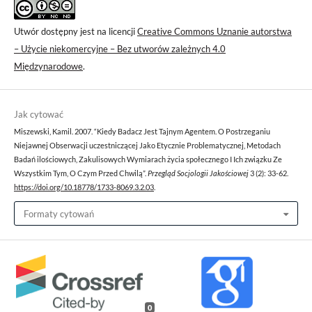
Utwór dostępny jest na licencji
Creative Commons Uznanie autorstwa
– Użycie niekomercyjne – Bez utworów zależnych 4.0
Międzynarodowe
.
Jak cytować
Miszewski, Kamil. 2007. “Kiedy Badacz Jest Tajnym Agentem. O Postrzeganiu
Niejawnej Obserwacji uczestniczącej Jako Etycznie Problematycznej, Metodach
Badań ilościowych, Zakulisowych Wymiarach życia społecznego I Ich związku Ze
Wszystkim Tym, O Czym Przed Chwilą”.
Przegląd Socjologii Jakościowej
3 (2): 33-62.
https://doi.org/10.18778/1733-8069.3.2.03
.
Formaty cytowań
0