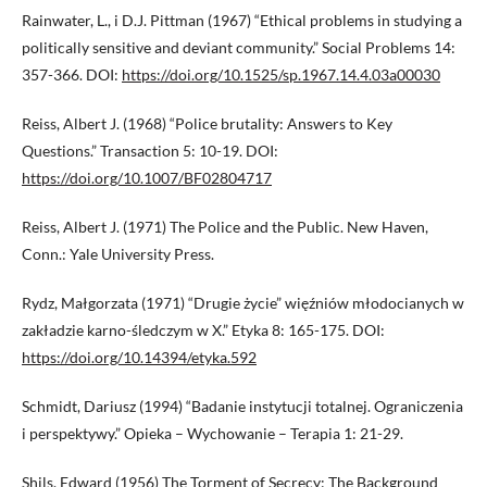
Rainwater, L., i D.J. Pittman (1967) “Ethical problems in studying a
politically sensitive and deviant community.” Social Problems 14:
357-366. DOI:
https://doi.org/10.1525/sp.1967.14.4.03a00030
Reiss, Albert J. (1968) “Police brutality: Answers to Key
Questions.” Transaction 5: 10-19. DOI:
https://doi.org/10.1007/BF02804717
Reiss, Albert J. (1971) The Police and the Public. New Haven,
Conn.: Yale University Press.
Rydz, Małgorzata (1971) “Drugie życie” więźniów młodocianych w
zakładzie karno-śledczym w X.” Etyka 8: 165-175. DOI:
https://doi.org/10.14394/etyka.592
Schmidt, Dariusz (1994) “Badanie instytucji totalnej. Ograniczenia
i perspektywy.” Opieka – Wychowanie – Terapia 1: 21-29.
Shils, Edward (1956) The Torment of Secrecy: The Background