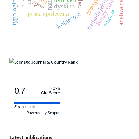
analiza narracyjna
badania jakościowe
typologie czasu
transgender
światy sztuki
retoryka
sport
dyskurs
emocje
praca społeczna
kobiecość
0.7
2025
CiteScore
31st percentile
Powered by Scopus
Latest publications