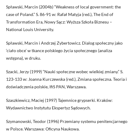
Spławski, Marcin (2004b) “Weakness of local government: the
case of Poland.” S. 86-91 w: Rafał Matyja (red.), The End of
Transformation Era, Nowy Sącz: Wyższa Szkoła Biznesu –
National Louis University.
Spławski, Marcin i Andrzej Zybertowicz. Dialog społeczny jako
‘ciało obce’ w tkance polskiego życia społecznego (analiza
wstępna), w druku.
Szacki, Jerzy (1999) “Nauki społeczne wobec wielkiej zmiany.” S.
123-133 w: Joanna Kurczewska (red.), Zmiana społeczna. Teoria i
doświadczenia polskie, IfiS PAN, Warszawa.
Szaszkiewicz, Maciej (1997) Tajemnice grypserki. Kraków:
Wydawnictwo Instytutu Ekspertyz Sądowych.
Szymanowski, Teodor (1996) Przemiany systemu penitencjarnego
w Polsce. Warszawa: Oficyna Naukowa.