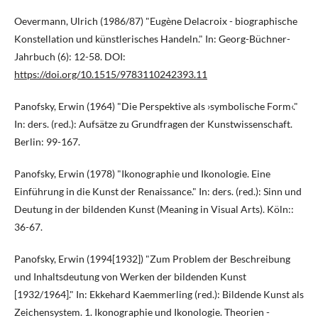
Oevermann, Ulrich (1986/87) "Eugène Delacroix - biographische
Konstellation und künstlerisches Handeln." In: Georg-Büchner-
Jahrbuch (6): 12-58. DOI:
https://doi.org/10.1515/9783110242393.11
Panofsky, Erwin (1964) "Die Perspektive als ›symbolische Form‹."
In: ders. (red.): Aufsätze zu Grundfragen der Kunstwissenschaft.
Berlin: 99-167.
Panofsky, Erwin (1978) "Ikonographie und Ikonologie. Eine
Einführung in die Kunst der Renaissance." In: ders. (red.): Sinn und
Deutung in der bildenden Kunst (Meaning in Visual Arts). Köln::
36-67.
Panofsky, Erwin (1994[1932]) "Zum Problem der Beschreibung
und Inhaltsdeutung von Werken der bildenden Kunst
[1932/1964]." In: Ekkehard Kaemmerling (red.): Bildende Kunst als
Zeichensystem. 1. Ikonographie und Ikonologie. Theorien -