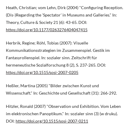
Heath, Christian; vom Lehn, Dirk (2004) "Configuring Reception.
(Dis-)Regarding the 'Spectator' in Museums and Galleries." In:
Theory, Culture & Society 21 (6): 43-65. DOI:
https://doi.org/10.1177/0263276404047415
Herbrik, Regine; Röhl, Tobias (2007): Visuelle
Kommunikationsstrategien im Zusammenspiel. Gestik im
Fantasyrollenspiel. In: sozialer sinn. Zeitschrift für
hermeneutische Sozialforschung 8 (2), S. 237-265. DOI:
https://doi.org/10.1515/sosi-2007-0205
Heßler, Martina (2005) "Bilder zwischen Kunst und
Wissenschaft." In: Geschichte und Gesellschaft (31): 266-292.
Hitzler, Ronald (2007) "Observation und Exhibition. Vom Leben
im elektronischen Panoptikum." In: sozialer sinn (3) (w druku).
DOI:
https://doi.org/10.1515/sosi-2007-0211