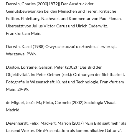
Darwin, Charles (2000[1872]) Der Ausdruck der
Gemütsbewegungen bei den Menschen und Tieren. Kritische
Edition. Einleitung, Nachwort und Kommentar von Paul Ekman.
Übersetzt von Julius Victor Carus und Ulrich Enderwitz.
Frankfurt am Main.
Darwin, Karol (1988) O wyrazie uczuć u człowieka i zwierząt.
Warszawa: PWN.
Daston, Lorraine; Galison, Peter (2002) "Das Bild der
Objektivität". In: Peter Geimer (red.): Ordnungen der Sichtbarkeit.
Fotografie in Wissenschaft, Kunst und Technologie. Frankfurt am
Main: 29-99.
de Miguel, Jesús M.; Pinto, Carmelo (2002) Sociología Visual.
Madrid.
Degenhardt, Felix; Mackert, Marion (2007) "‹Ein Bild sagt mehr als
tausend Worte‹. Die ›Präsentation‹ als kommunikative Gattung".