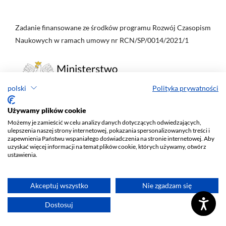
Zadanie finansowane ze środków programu Rozwój Czasopism
Naukowych w ramach umowy nr RCN/SP/0014/2021/1
polski
Polityka prywatności
Używamy plików cookie
Możemy je zamieścić w celu analizy danych dotyczących odwiedzających,
ulepszenia naszej strony internetowej, pokazania spersonalizowanych treści i
zapewnienia Państwu wspaniałego doświadczenia na stronie internetowej. Aby
Zadanie realizowane ze środków MNiSW na podstawie umowy
uzyskać więcej informacji na temat plików cookie, których używamy, otwórz
nr 315/WCN/2019/1 z dn. 28.08.2019 r. w ramach programu
ustawienia.
Wsparcie dla Czasopism Naukowych
Akceptuj wszystko
Nie zgadzam się
Dostosuj