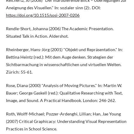
Reichertz, Jo (2008) "Der marodierende Blick – Überlegungen zur
Aneignung des Visuellen." In: sozialer sinn (2):. DOI:
https://doi.org/10.1515/sosi-2007-0206
Rendle-Short, Johanna (2006) The Academic Presentation.
Situated Talk in Action. Aldershot.
Rheinberger, Hans-Jörg (2001) "Objekt und Repräsentation." In:
Bettina Heintz (red.): Mit dem Auge denken. Strategien der
Sichtbarmachung in wissenschaftlichen und virtuellen Welten.
Zürich: 55-61.
Rose, Diana (2000) "Analysis of Moving Pictures." In: Martin W.
Bauer; George Gaskell (red.): Qualitative Researching with Text,
Image, and Sound. A Practical Handbook. London: 246-262.
Roth, Wolff-Michael; Pozzer-Ardenghi, Lillian; Han, Jae Young
(2007) Critical Graphicacy: Understanding Visual Representation
Practices in School Science.