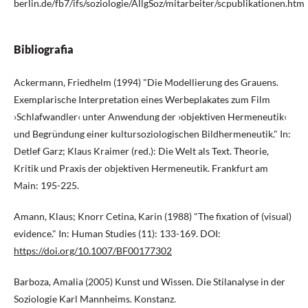
berlin.de/fb7/ifs/soziologie/AllgSoz/mitarbeiter/scpublikationen.htm
Bibliografia
Ackermann, Friedhelm (1994) "Die Modellierung des Grauens.
Exemplarische Interpretation eines Werbeplakates zum Film
›Schlafwandler‹ unter Anwendung der ›objektiven Hermeneutik‹
und Begründung einer kultursoziologischen Bildhermeneutik." In:
Detlef Garz; Klaus Kraimer (red.): Die Welt als Text. Theorie,
Kritik und Praxis der objektiven Hermeneutik. Frankfurt am
Main: 195-225.
Amann, Klaus; Knorr Cetina, Karin (1988) "The fixation of (visual)
evidence." In: Human Studies (11): 133-169. DOI:
https://doi.org/10.1007/BF00177302
Barboza, Amalia (2005) Kunst und Wissen. Die Stilanalyse in der
Soziologie Karl Mannheims. Konstanz.