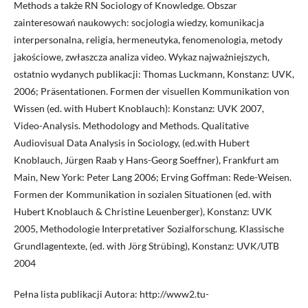
Methods a także RN Sociology of Knowledge. Obszar
zainteresowań naukowych: socjologia wiedzy, komunikacja
interpersonalna, religia, hermeneutyka, fenomenologia, metody
jakościowe, zwłaszcza analiza video. Wykaz najważniejszych,
ostatnio wydanych publikacji: Thomas Luckmann, Konstanz: UVK,
2006; Präsentationen. Formen der visuellen Kommunikation von
Wissen (ed. with Hubert Knoblauch): Konstanz: UVK 2007,
Video-Analysis. Methodology and Methods. Qualitative
Audiovisual Data Analysis in Sociology, (ed.with Hubert
Knoblauch, Jürgen Raab y Hans-Georg Soeffner), Frankfurt am
Main, New York: Peter Lang 2006; Erving Goffman: Rede-Weisen.
Formen der Kommunikation in sozialen Situationen (ed. with
Hubert Knoblauch & Christine Leuenberger), Konstanz: UVK
2005, Methodologie Interpretativer Sozialforschung. Klassische
Grundlagentexte, (ed. with Jörg Strübing), Konstanz: UVK/UTB
2004
Pełna lista publikacji Autora: http://www2.tu-