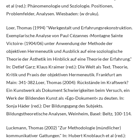
et al (red.): Phänomenologie und Soziologie. Positionen,
Problemfelder, Analysen. Wiesbaden: (w druku).
Loer, Thomas (1994) "Werkgestalt und Erfahrungsrekonstruktion.
Exemplarische Analyse von Paul Cézannes ›Montagne Sainte
Victoire‹ (1904/06) unter Anwendung der Methode der
objektiven Hermeneutik und Ausblick auf eine soziologische
Theorie der Ästhetik im Hinblick auf eine Theorie der Erfahrung."
In: Detlef Garz; Klaus Kraimer (red.): Die Welt als Text. Theorie,
Kritik und Praxis der objektiven Hermeneutik. Frankfurt am
Main: 341-382.Loer, Thomas (2004): Rückstände im Kraftwerk?
Ein Kunstwerk als Dokument Schwierigkeiten beim Versuch, ein
Werk der Bildenden Kunst als »Ego-Dokument« zu deuten. In:
Sonja Häder (red.): Der Bildungsgang des Subjekts.
Bildungstheoretische Analysen, Weinheim, Basel: Beltz, 100-114.
Luckmann, Thomas (2002) "Zur Methodologie (mündlicher)
kommunikativer Gattungen." In: Hubert Knoblauch et al (red.):