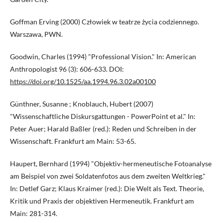
Goffman Erving (2000) Człowiek w teatrze życia codziennego.
Warszawa, PWN.
Goodwin, Charles (1994) "Professional Vision." In: American
Anthropologist 96 (3): 606-633. DOI:
https://doi.org/10.1525/aa.1994.96.3.02a00100
Günthner, Susanne ; Knoblauch, Hubert (2007)
"Wissenschaftliche Diskursgattungen - PowerPoint et al." In:
Peter Auer; Harald Baßler (red.): Reden und Schreiben in der
Wissenschaft. Frankfurt am Main: 53-65.
Haupert, Bernhard (1994) "Objektiv-hermeneutische Fotoanalyse
am Beispiel von zwei Soldatenfotos aus dem zweiten Weltkrieg."
In: Detlef Garz; Klaus Kraimer (red.): Die Welt als Text. Theorie,
Kritik und Praxis der objektiven Hermeneutik. Frankfurt am
Main: 281-314.