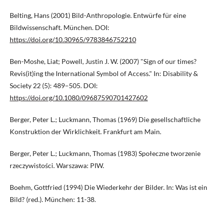
Belting, Hans (2001) Bild-Anthropologie. Entwürfe für eine
Bildwissenschaft. München. DOI:
https://doi.org/10.30965/9783846752210
Ben-Moshe, Liat; Powell, Justin J. W. (2007) "Sign of our times?
Revis(it)ing the International Symbol of Access." In: Disability &
Society 22 (5): 489–505. DOI:
https://doi.org/10.1080/09687590701427602
Berger, Peter L.; Luckmann, Thomas (1969) Die gesellschaftliche
Konstruktion der Wirklichkeit. Frankfurt am Main.
Berger, Peter L.; Luckmann, Thomas (1983) Społeczne tworzenie
rzeczywistości. Warszawa: PIW.
Boehm, Gottfried (1994) Die Wiederkehr der Bilder. In: Was ist ein
Bild? (red.). München: 11-38.