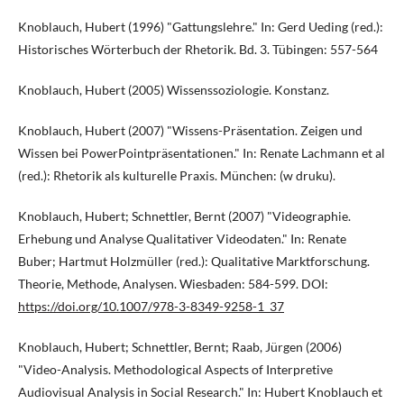
Knoblauch, Hubert (1996) "Gattungslehre." In: Gerd Ueding (red.):
Historisches Wörterbuch der Rhetorik. Bd. 3. Tübingen: 557-564
Knoblauch, Hubert (2005) Wissenssoziologie. Konstanz.
Knoblauch, Hubert (2007) "Wissens-Präsentation. Zeigen und
Wissen bei PowerPointpräsentationen." In: Renate Lachmann et al
(red.): Rhetorik als kulturelle Praxis. München: (w druku).
Knoblauch, Hubert; Schnettler, Bernt (2007) "Videographie.
Erhebung und Analyse Qualitativer Videodaten." In: Renate
Buber; Hartmut Holzmüller (red.): Qualitative Marktforschung.
Theorie, Methode, Analysen. Wiesbaden: 584-599. DOI:
https://doi.org/10.1007/978-3-8349-9258-1_37
Knoblauch, Hubert; Schnettler, Bernt; Raab, Jürgen (2006)
"Video-Analysis. Methodological Aspects of Interpretive
Audiovisual Analysis in Social Research." In: Hubert Knoblauch et