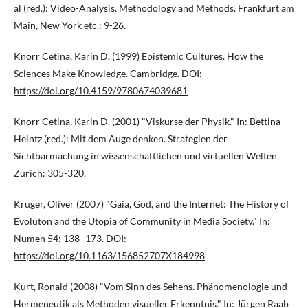
al (red.): Video-Analysis. Methodology and Methods. Frankfurt am
Main, New York etc.: 9-26.
Knorr Cetina, Karin D. (1999) Epistemic Cultures. How the
Sciences Make Knowledge. Cambridge. DOI:
https://doi.org/10.4159/9780674039681
Knorr Cetina, Karin D. (2001) "Viskurse der Physik." In: Bettina
Heintz (red.): Mit dem Auge denken. Strategien der
Sichtbarmachung in wissenschaftlichen und virtuellen Welten.
Zürich: 305-320.
Krüger, Oliver (2007) "Gaia, God, and the Internet: The History of
Evoluton and the Utopia of Community in Media Society." In:
Numen 54: 138–173. DOI:
https://doi.org/10.1163/156852707X184998
Kurt, Ronald (2008) "Vom Sinn des Sehens. Phänomenologie und
Hermeneutik als Methoden visueller Erkenntnis." In: Jürgen Raab