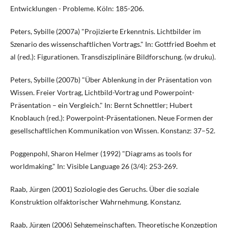
Entwicklungen - Probleme. Köln: 185-206.
Peters, Sybille (2007a) "Projizierte Erkenntnis. Lichtbilder im
Szenario des wissenschaftlichen Vortrags." In: Gottfried Boehm et
al (red.): Figurationen. Transdisziplinäre Bildforschung. (w druku).
Peters, Sybille (2007b) "Über Ablenkung in der Präsentation von
Wissen. Freier Vortrag, Lichtbild-Vortrag und Powerpoint-
Präsentation – ein Vergleich." In: Bernt Schnettler; Hubert
Knoblauch (red.): Powerpoint-Präsentationen. Neue Formen der
gesellschaftlichen Kommunikation von Wissen. Konstanz: 37–52.
Poggenpohl, Sharon Helmer (1992) "Diagrams as tools for
worldmaking." In: Visible Language 26 (3/4): 253-269.
Raab, Jürgen (2001) Soziologie des Geruchs. Über die soziale
Konstruktion olfaktorischer Wahrnehmung. Konstanz.
Raab, Jürgen (2006) Sehgemeinschaften. Theoretische Konzeption