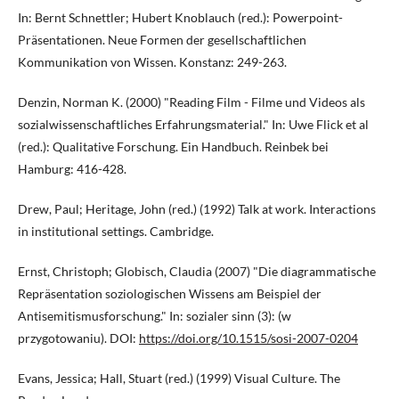
In: Bernt Schnettler; Hubert Knoblauch (red.): Powerpoint-
Präsentationen. Neue Formen der gesellschaftlichen
Kommunikation von Wissen. Konstanz: 249-263.
Denzin, Norman K. (2000) "Reading Film - Filme und Videos als
sozialwissenschaftliches Erfahrungsmaterial." In: Uwe Flick et al
(red.): Qualitative Forschung. Ein Handbuch. Reinbek bei
Hamburg: 416-428.
Drew, Paul; Heritage, John (red.) (1992) Talk at work. Interactions
in institutional settings. Cambridge.
Ernst, Christoph; Globisch, Claudia (2007) "Die diagrammatische
Repräsentation soziologischen Wissens am Beispiel der
Antisemitismusforschung." In: sozialer sinn (3): (w
przygotowaniu). DOI:
https://doi.org/10.1515/sosi-2007-0204
Evans, Jessica; Hall, Stuart (red.) (1999) Visual Culture. The