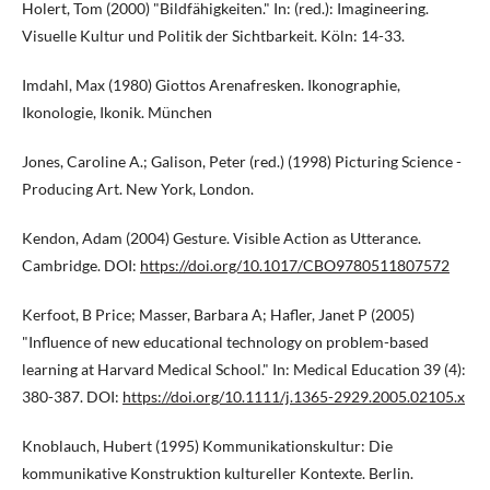
Holert, Tom (2000) "Bildfähigkeiten." In: (red.): Imagineering.
Visuelle Kultur und Politik der Sichtbarkeit. Köln: 14-33.
Imdahl, Max (1980) Giottos Arenafresken. Ikonographie,
Ikonologie, Ikonik. München
Jones, Caroline A.; Galison, Peter (red.) (1998) Picturing Science -
Producing Art. New York, London.
Kendon, Adam (2004) Gesture. Visible Action as Utterance.
Cambridge. DOI:
https://doi.org/10.1017/CBO9780511807572
Kerfoot, B Price; Masser, Barbara A; Hafler, Janet P (2005)
"Influence of new educational technology on problem-based
learning at Harvard Medical School." In: Medical Education 39 (4):
380-387. DOI:
https://doi.org/10.1111/j.1365-2929.2005.02105.x
Knoblauch, Hubert (1995) Kommunikationskultur: Die
kommunikative Konstruktion kultureller Kontexte. Berlin.