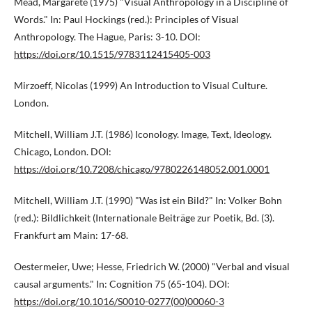
Mead, Margarete (1975) "Visual Anthropology in a Discipline of
Words." In: Paul Hockings (red.): Principles of Visual
Anthropology. The Hague, Paris: 3-10. DOI:
https://doi.org/10.1515/9783112415405-003
Mirzoeff, Nicolas (1999) An Introduction to Visual Culture.
London.
Mitchell, William J.T. (1986) Iconology. Image, Text, Ideology.
Chicago, London. DOI:
https://doi.org/10.7208/chicago/9780226148052.001.0001
Mitchell, William J.T. (1990) "Was ist ein Bild?" In: Volker Bohn
(red.): Bildlichkeit (Internationale Beiträge zur Poetik, Bd. (3).
Frankfurt am Main: 17-68.
Oestermeier, Uwe; Hesse, Friedrich W. (2000) "Verbal and visual
causal arguments." In: Cognition 75 (65-104). DOI:
https://doi.org/10.1016/S0010-0277(00)00060-3