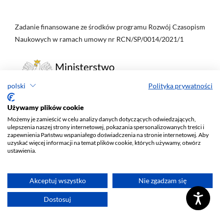
Zadanie finansowane ze środków programu Rozwój Czasopism
Naukowych w ramach umowy nr RCN/SP/0014/2021/1
polski
Polityka prywatności
Używamy plików cookie
Możemy je zamieścić w celu analizy danych dotyczących odwiedzających,
ulepszenia naszej strony internetowej, pokazania spersonalizowanych treści i
zapewnienia Państwu wspaniałego doświadczenia na stronie internetowej. Aby
Zadanie realizowane ze środków MNiSW na podstawie umowy
uzyskać więcej informacji na temat plików cookie, których używamy, otwórz
nr 315/WCN/2019/1 z dn. 28.08.2019 r. w ramach programu
ustawienia.
Wsparcie dla Czasopism Naukowych
Akceptuj wszystko
Nie zgadzam się
Dostosuj