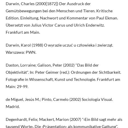
Darwin, Charles (2000[1872]) Der Ausdruck der
Gemütsbewegungen bei den Menschen und Tieren. Kritische
Edition. Einleitung, Nachwort und Kommentar von Paul Ekman.
Übersetzt von Julius Victor Carus und Ulrich Enderwitz.
Frankfurt am Main.
Darwin, Karol (1988) O wyrazie uczuć u człowieka i zwierząt.
Warszawa: PWN.
Daston, Lorraine; Galison, Peter (2002) "Das Bild der
Objektivität". In: Peter Geimer (red.): Ordnungen der Sichtbarkeit.
Fotografie in Wissenschaft, Kunst und Technologie. Frankfurt am
Main: 29-99.
de Miguel, Jesús M.; Pinto, Carmelo (2002) Sociología Visual.
Madrid.
Degenhardt, Felix; Mackert, Marion (2007) "‹Ein Bild sagt mehr als
tausend Worte‹. Die ›Präsentation‹ als kommunikative Gattung".