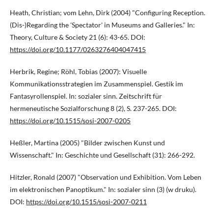
Heath, Christian; vom Lehn, Dirk (2004) "Configuring Reception.
(Dis-)Regarding the 'Spectator' in Museums and Galleries." In:
Theory, Culture & Society 21 (6): 43-65. DOI:
https://doi.org/10.1177/0263276404047415
Herbrik, Regine; Röhl, Tobias (2007): Visuelle
Kommunikationsstrategien im Zusammenspiel. Gestik im
Fantasyrollenspiel. In: sozialer sinn. Zeitschrift für
hermeneutische Sozialforschung 8 (2), S. 237-265. DOI:
https://doi.org/10.1515/sosi-2007-0205
Heßler, Martina (2005) "Bilder zwischen Kunst und
Wissenschaft." In: Geschichte und Gesellschaft (31): 266-292.
Hitzler, Ronald (2007) "Observation und Exhibition. Vom Leben
im elektronischen Panoptikum." In: sozialer sinn (3) (w druku).
DOI:
https://doi.org/10.1515/sosi-2007-0211