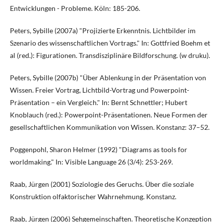
Entwicklungen - Probleme. Köln: 185-206.
Peters, Sybille (2007a) "Projizierte Erkenntnis. Lichtbilder im
Szenario des wissenschaftlichen Vortrags." In: Gottfried Boehm et
al (red.): Figurationen. Transdisziplinäre Bildforschung. (w druku).
Peters, Sybille (2007b) "Über Ablenkung in der Präsentation von
Wissen. Freier Vortrag, Lichtbild-Vortrag und Powerpoint-
Präsentation – ein Vergleich." In: Bernt Schnettler; Hubert
Knoblauch (red.): Powerpoint-Präsentationen. Neue Formen der
gesellschaftlichen Kommunikation von Wissen. Konstanz: 37–52.
Poggenpohl, Sharon Helmer (1992) "Diagrams as tools for
worldmaking." In: Visible Language 26 (3/4): 253-269.
Raab, Jürgen (2001) Soziologie des Geruchs. Über die soziale
Konstruktion olfaktorischer Wahrnehmung. Konstanz.
Raab, Jürgen (2006) Sehgemeinschaften. Theoretische Konzeption