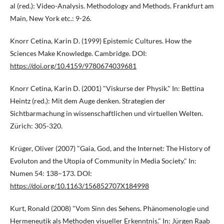
al (red.): Video-Analysis. Methodology and Methods. Frankfurt am
Main, New York etc.: 9-26.
Knorr Cetina, Karin D. (1999) Epistemic Cultures. How the
Sciences Make Knowledge. Cambridge. DOI:
https://doi.org/10.4159/9780674039681
Knorr Cetina, Karin D. (2001) "Viskurse der Physik." In: Bettina
Heintz (red.): Mit dem Auge denken. Strategien der
Sichtbarmachung in wissenschaftlichen und virtuellen Welten.
Zürich: 305-320.
Krüger, Oliver (2007) "Gaia, God, and the Internet: The History of
Evoluton and the Utopia of Community in Media Society." In:
Numen 54: 138–173. DOI:
https://doi.org/10.1163/156852707X184998
Kurt, Ronald (2008) "Vom Sinn des Sehens. Phänomenologie und
Hermeneutik als Methoden visueller Erkenntnis." In: Jürgen Raab