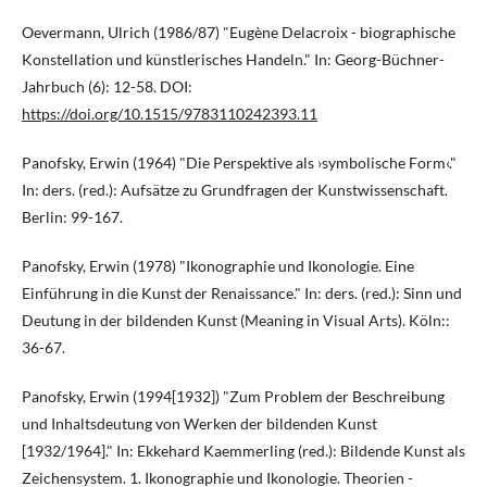
Oevermann, Ulrich (1986/87) "Eugène Delacroix - biographische
Konstellation und künstlerisches Handeln." In: Georg-Büchner-
Jahrbuch (6): 12-58. DOI:
https://doi.org/10.1515/9783110242393.11
Panofsky, Erwin (1964) "Die Perspektive als ›symbolische Form‹."
In: ders. (red.): Aufsätze zu Grundfragen der Kunstwissenschaft.
Berlin: 99-167.
Panofsky, Erwin (1978) "Ikonographie und Ikonologie. Eine
Einführung in die Kunst der Renaissance." In: ders. (red.): Sinn und
Deutung in der bildenden Kunst (Meaning in Visual Arts). Köln::
36-67.
Panofsky, Erwin (1994[1932]) "Zum Problem der Beschreibung
und Inhaltsdeutung von Werken der bildenden Kunst
[1932/1964]." In: Ekkehard Kaemmerling (red.): Bildende Kunst als
Zeichensystem. 1. Ikonographie und Ikonologie. Theorien -