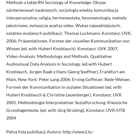
Methods a także RN Sociology of Knowledge. Obszar
zainteresowań naukowych: socjologia wiedzy, komunikacja
interpersonalna, religia, hermeneutyka, fenomenologia, metody
jakościowe, zwłaszcza analiza video. Wykaz najważniejszych,
ostatnio wydanych publikacji: Thomas Luckmann, Konstanz: UVK,
2006; Präsentationen. Formen der visuellen Kommunikation von
Wissen (ed. with Hubert Knoblauch): Konstanz: UVK 2007,
Video-Analysis. Methodology and Methods. Qualitative
Audiovisual Data Analysis in Sociology, (ed.with Hubert
Knoblauch, Jürgen Raab y Hans-Georg Soeffner), Frankfurt am
Main, New York: Peter Lang 2006; Erving Goffman: Rede-Weisen.
Formen der Kommunikation in sozialen Situationen (ed. with
Hubert Knoblauch & Christine Leuenberger), Konstanz: UVK
2005, Methodologie Interpretativer Sozialforschung. Klassische
Grundlagentexte, (ed. with Jörg Strübing), Konstanz: UVK/UTB
2004
Pełna lista publikacji Autora: http://www2.tu-