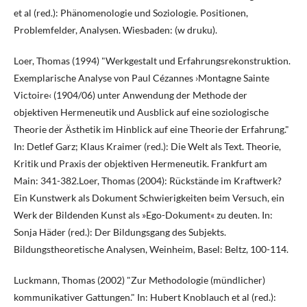
et al (red.): Phänomenologie und Soziologie. Positionen,
Problemfelder, Analysen. Wiesbaden: (w druku).
Loer, Thomas (1994) "Werkgestalt und Erfahrungsrekonstruktion.
Exemplarische Analyse von Paul Cézannes ›Montagne Sainte
Victoire‹ (1904/06) unter Anwendung der Methode der
objektiven Hermeneutik und Ausblick auf eine soziologische
Theorie der Ästhetik im Hinblick auf eine Theorie der Erfahrung."
In: Detlef Garz; Klaus Kraimer (red.): Die Welt als Text. Theorie,
Kritik und Praxis der objektiven Hermeneutik. Frankfurt am
Main: 341-382.Loer, Thomas (2004): Rückstände im Kraftwerk?
Ein Kunstwerk als Dokument Schwierigkeiten beim Versuch, ein
Werk der Bildenden Kunst als »Ego-Dokument« zu deuten. In:
Sonja Häder (red.): Der Bildungsgang des Subjekts.
Bildungstheoretische Analysen, Weinheim, Basel: Beltz, 100-114.
Luckmann, Thomas (2002) "Zur Methodologie (mündlicher)
kommunikativer Gattungen." In: Hubert Knoblauch et al (red.):