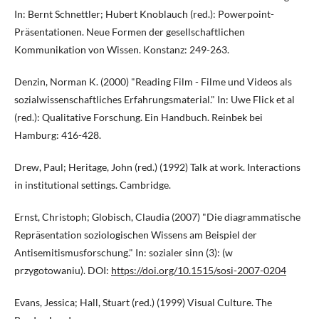
In: Bernt Schnettler; Hubert Knoblauch (red.): Powerpoint-
Präsentationen. Neue Formen der gesellschaftlichen
Kommunikation von Wissen. Konstanz: 249-263.
Denzin, Norman K. (2000) "Reading Film - Filme und Videos als
sozialwissenschaftliches Erfahrungsmaterial." In: Uwe Flick et al
(red.): Qualitative Forschung. Ein Handbuch. Reinbek bei
Hamburg: 416-428.
Drew, Paul; Heritage, John (red.) (1992) Talk at work. Interactions
in institutional settings. Cambridge.
Ernst, Christoph; Globisch, Claudia (2007) "Die diagrammatische
Repräsentation soziologischen Wissens am Beispiel der
Antisemitismusforschung." In: sozialer sinn (3): (w
przygotowaniu). DOI:
https://doi.org/10.1515/sosi-2007-0204
Evans, Jessica; Hall, Stuart (red.) (1999) Visual Culture. The