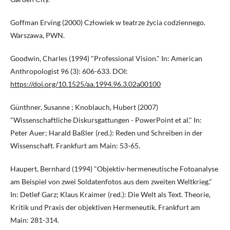
Goffman Erving (2000) Człowiek w teatrze życia codziennego.
Warszawa, PWN.
Goodwin, Charles (1994) "Professional Vision." In: American
Anthropologist 96 (3): 606-633. DOI:
https://doi.org/10.1525/aa.1994.96.3.02a00100
Günthner, Susanne ; Knoblauch, Hubert (2007)
"Wissenschaftliche Diskursgattungen - PowerPoint et al." In:
Peter Auer; Harald Baßler (red.): Reden und Schreiben in der
Wissenschaft. Frankfurt am Main: 53-65.
Haupert, Bernhard (1994) "Objektiv-hermeneutische Fotoanalyse
am Beispiel von zwei Soldatenfotos aus dem zweiten Weltkrieg."
In: Detlef Garz; Klaus Kraimer (red.): Die Welt als Text. Theorie,
Kritik und Praxis der objektiven Hermeneutik. Frankfurt am
Main: 281-314.