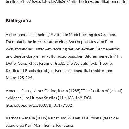
berlin.de/fb7/ifs/soziologie/AllgSoz/mitarbeiter/scpublikationen.htm
Bibliografia
Ackermann, Friedhelm (1994) "Die Modellierung des Grauens.
Exemplarische Interpretation eines Werbeplakates zum Film
›Schlafwandler‹ unter Anwendung der ›objektiven Hermeneutik‹
und Begründung einer kultursoziologischen Bildhermeneutik." In:
Detlef Garz; Klaus Kraimer (red.): Die Welt als Text. Theorie,
Kritik und Praxis der objektiven Hermeneutik. Frankfurt am
Main: 195-225.
Amann, Klaus; Knorr Cetina, Karin (1988) "The fixation of (visual)
evidence." In: Human Studies (11): 133-169. DOI:
https://doi.org/10.1007/BF00177302
Barboza, Amalia (2005) Kunst und Wissen. Die Stilanalyse in der
Soziologie Karl Mannheims. Konstanz.