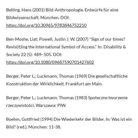
Belting, Hans (2001) Bild-Anthropologie. Entwürfe für eine
Bildwissenschaft. München. DOI:
https://doi.org/10.30965/9783846752210
Ben-Moshe, Liat; Powell, Justin J. W. (2007) "Sign of our times?
Revis(it)ing the International Symbol of Access." In: Disability &
Society 22 (5): 489–505. DOI:
https://doi.org/10.1080/09687590701427602
Berger, Peter L.; Luckmann, Thomas (1969) Die gesellschaftliche
Konstruktion der Wirklichkeit. Frankfurt am Main.
Berger, Peter L.; Luckmann, Thomas (1983) Społeczne tworzenie
rzeczywistości. Warszawa: PIW.
Boehm, Gottfried (1994) Die Wiederkehr der Bilder. In: Was ist ein
Bild? (red.). München: 11-38.