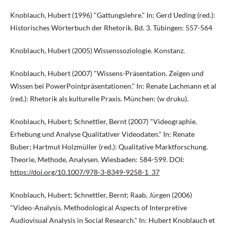
Knoblauch, Hubert (1996) "Gattungslehre." In: Gerd Ueding (red.):
Historisches Wörterbuch der Rhetorik. Bd. 3. Tübingen: 557-564
Knoblauch, Hubert (2005) Wissenssoziologie. Konstanz.
Knoblauch, Hubert (2007) "Wissens-Präsentation. Zeigen und
Wissen bei PowerPointpräsentationen." In: Renate Lachmann et al
(red.): Rhetorik als kulturelle Praxis. München: (w druku).
Knoblauch, Hubert; Schnettler, Bernt (2007) "Videographie.
Erhebung und Analyse Qualitativer Videodaten." In: Renate
Buber; Hartmut Holzmüller (red.): Qualitative Marktforschung.
Theorie, Methode, Analysen. Wiesbaden: 584-599. DOI:
https://doi.org/10.1007/978-3-8349-9258-1_37
Knoblauch, Hubert; Schnettler, Bernt; Raab, Jürgen (2006)
"Video-Analysis. Methodological Aspects of Interpretive
Audiovisual Analysis in Social Research." In: Hubert Knoblauch et