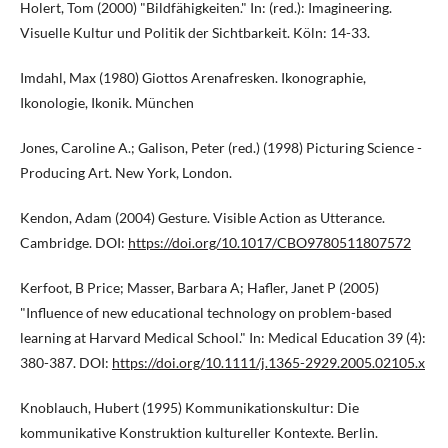
Holert, Tom (2000) "Bildfähigkeiten." In: (red.): Imagineering.
Visuelle Kultur und Politik der Sichtbarkeit. Köln: 14-33.
Imdahl, Max (1980) Giottos Arenafresken. Ikonographie,
Ikonologie, Ikonik. München
Jones, Caroline A.; Galison, Peter (red.) (1998) Picturing Science -
Producing Art. New York, London.
Kendon, Adam (2004) Gesture. Visible Action as Utterance.
Cambridge. DOI:
https://doi.org/10.1017/CBO9780511807572
Kerfoot, B Price; Masser, Barbara A; Hafler, Janet P (2005)
"Influence of new educational technology on problem-based
learning at Harvard Medical School." In: Medical Education 39 (4):
380-387. DOI:
https://doi.org/10.1111/j.1365-2929.2005.02105.x
Knoblauch, Hubert (1995) Kommunikationskultur: Die
kommunikative Konstruktion kultureller Kontexte. Berlin.