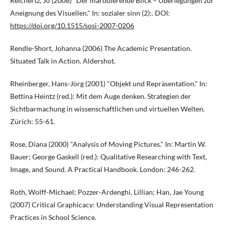
Reichertz, Jo (2008) "Der marodierende Blick – Überlegungen zur
Aneignung des Visuellen." In: sozialer sinn (2):. DOI:
https://doi.org/10.1515/sosi-2007-0206
Rendle-Short, Johanna (2006) The Academic Presentation.
Situated Talk in Action. Aldershot.
Rheinberger, Hans-Jörg (2001) "Objekt und Repräsentation." In:
Bettina Heintz (red.): Mit dem Auge denken. Strategien der
Sichtbarmachung in wissenschaftlichen und virtuellen Welten.
Zürich: 55-61.
Rose, Diana (2000) "Analysis of Moving Pictures." In: Martin W.
Bauer; George Gaskell (red.): Qualitative Researching with Text,
Image, and Sound. A Practical Handbook. London: 246-262.
Roth, Wolff-Michael; Pozzer-Ardenghi, Lillian; Han, Jae Young
(2007) Critical Graphicacy: Understanding Visual Representation
Practices in School Science.