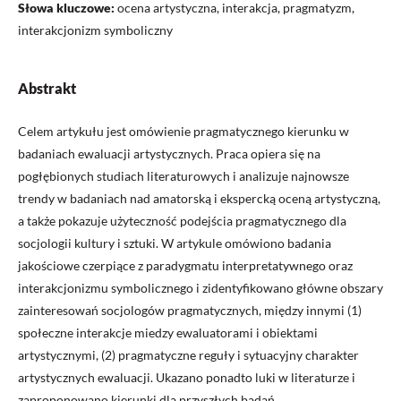
Słowa kluczowe:
ocena artystyczna, interakcja, pragmatyzm,
interakcjonizm symboliczny
Abstrakt
Celem artykułu jest omówienie pragmatycznego kierunku w
badaniach ewaluacji artystycznych. Praca opiera się na
pogłębionych studiach literaturowych i analizuje najnowsze
trendy w badaniach nad amatorską i ekspercką oceną artystyczną,
a także pokazuje użyteczność podejścia pragmatycznego dla
socjologii kultury i sztuki. W artykule omówiono badania
jakościowe czerpiące z paradygmatu interpretatywnego oraz
interakcjonizmu symbolicznego i zidentyfikowano główne obszary
zainteresowań socjologów pragmatycznych, między innymi (1)
społeczne interakcje miedzy ewaluatorami i obiektami
artystycznymi, (2) pragmatyczne reguły i sytuacyjny charakter
artystycznych ewaluacji. Ukazano ponadto luki w literaturze i
zaproponowano kierunki dla przyszłych badań.