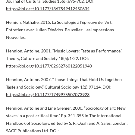
Journal of Cultural Studies 15(6):695-702. DOI:
https://doi.org/10.1177/1367549412450634
Heinich, Nathalie. 2015. La Sociologie à l’épreuve de l’Art.
Entretiens avec Julien Ténédos. Bruxelles: Les Impressions
Nouvelles.
Hennion, Antoine. 2001. “Music Lovers: Taste as Performance.”
Theory, Culture and Society 18(5):1-22. DOI:
https://doi.org/10.1177/02632760122051940
Hennion, Antoine. 2007. “Those Things That Hold Us Together:
Taste and Sociology.” Cultural Sociology 1(1):97114. DOI:
https://doi.org/10.1177/1749975507073923
Hennion, Antoine and Line Grenier. 2000. “Sociology of art: New
stakes in a post-critical time.” Pp. 341-355 in The International
Handbook of Sociology, edited by S. R. Quah and A. Sales. London:
SAGE Publications Ltd. DOI: