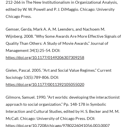
212-266 in The New Institutionalism in Organizational Analysis,
edited by W. W. Powell and P. J. DiMaggio. Chicago: University
Chicago Press.
Gemser, Gerda, Mark A. A. M. Leenders, and Nachoem M.
Wijnberg. 2008. “Why Some Awards Are More Effective Signals of
Quality Than Others: A Study of Movie Awards.” Journal of
Management 34(1):25-54. DOI:
https://doi.org/10.1177/0149206307309258
Gielen, Pascal. 2005. “Art and Social Value Regimes.” Current
Sociology 53(5):789-806. DOI:
https://doi.org/10.1177/0011392105055020
Gilmore, Samuel. 1990. “Art worlds: developing the interactionist
approach to social organization.” Pp. 148-178 in Symbolic
Interaction and Cultural Studies, edited by H. S. Becker and M. M.
McCall. Chicago: University of Chicago Press. DOI:
https://doi.org/10.7208/chicago/9780226041056.003.0007