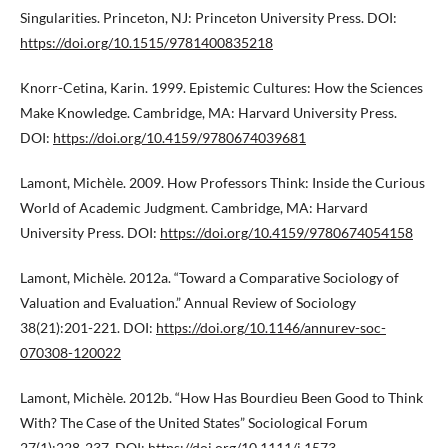
Singularities. Princeton, NJ: Princeton University Press. DOI:
https://doi.org/10.1515/9781400835218
Knorr-Cetina, Karin. 1999. Epistemic Cultures: How the Sciences
Make Knowledge. Cambridge, MA: Harvard University Press.
DOI:
https://doi.org/10.4159/9780674039681
Lamont, Michèle. 2009. How Professors Think: Inside the Curious
World of Academic Judgment. Cambridge, MA: Harvard
University Press. DOI:
https://doi.org/10.4159/9780674054158
Lamont, Michèle. 2012a. “Toward a Comparative Sociology of
Valuation and Evaluation.” Annual Review of Sociology
38(21):201-221. DOI:
https://doi.org/10.1146/annurev-soc-
070308-120022
Lamont, Michèle. 2012b. “How Has Bourdieu Been Good to Think
With? The Case of the United States” Sociological Forum
27(1):228-237. DOI:
https://doi.org/10.1111/j.1573-