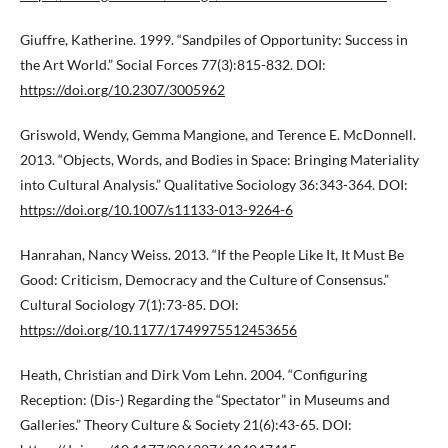
Giuffre, Katherine. 1999. “Sandpiles of Opportunity: Success in
the Art World.” Social Forces 77(3):815-832. DOI:
https://doi.org/10.2307/3005962
Griswold, Wendy, Gemma Mangione, and Terence E. McDonnell.
2013. “Objects, Words, and Bodies in Space: Bringing Materiality
into Cultural Analysis.” Qualitative Sociology 36:343-364. DOI:
https://doi.org/10.1007/s11133-013-9264-6
Hanrahan, Nancy Weiss. 2013. “If the People Like It, It Must Be
Good: Criticism, Democracy and the Culture of Consensus.”
Cultural Sociology 7(1):73-85. DOI:
https://doi.org/10.1177/1749975512453656
Heath, Christian and Dirk Vom Lehn. 2004. “Configuring
Reception: (Dis-) Regarding the “Spectator” in Museums and
Galleries.” Theory Culture & Society 21(6):43-65. DOI: