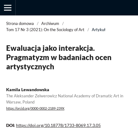
Strona domowa
/
Archiwum
/
Tom 17 Nr 3 (2021): On the Sociology of Art
/
Artykuł
Przegląd Socjologii Jakościowej
Ewaluacja jako interakcja.
Pragmatyzm w badaniach ocen
artystycznych
Kamila Lewandowska
The Aleksander Zelwerowicz National Academy of Dramatic Art in
Warsaw, Poland
https://orcid.org/0000-0002-2189-239X
DOI:
https://doi.org/10.18778/1733-8069.17.3.05