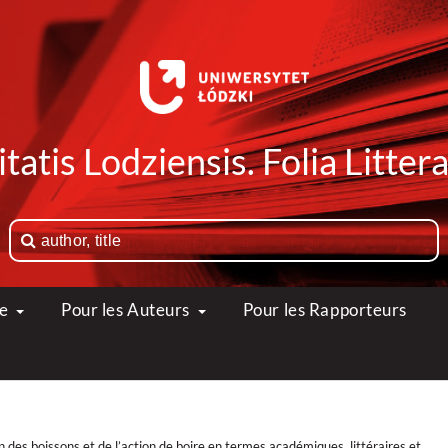
tatis Lodziensis. Folia Litte
ue
Pour les Auteurs
Pour les Rapporteurs
des boissons et de l’action de boire en termes académiques, littéraires et