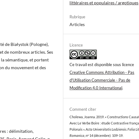
littéraires et populaires / argotiques
Rubrique
Articles
té de Białystok (Pologne),
Licence
t de nombreux articles. Ses
 la sémantique, et portent
Ce travail est disponible sous licence
sion du mouvement et des
Creative Commons Attribution - Pas
d'Utilisation Commerciale - Pas de
Modification 4.0 International
.
Comment citer
Cholewa, Joanna. 2019. « Constructions Causa
Avec Le Verbe Boire : étude Contrastive frança
Polonais ».
Acta Universitatis Lodziensis. Folia Li
res : délimitation,
Romanica
, nᵒ 14 (décembre): 109-19.
35, Paris, Armand Colin, p.