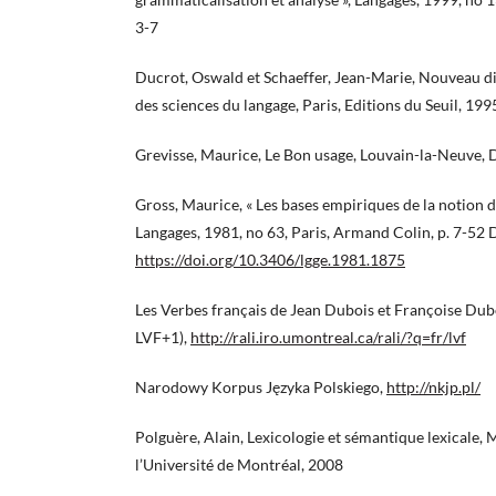
3-7
Ducrot, Oswald et Schaeffer, Jean-Marie, Nouveau d
des sciences du langage, Paris, Editions du Seuil, 199
Grevisse, Maurice, Le Bon usage, Louvain-la-Neuve, 
Gross, Maurice, « Les bases empiriques de la notion d
Langages, 1981, no 63, Paris, Armand Colin, p. 7-52 
https://doi.org/10.3406/lgge.1981.1875
Les Verbes français de Jean Dubois et Françoise Dub
LVF+1),
http://rali.iro.umontreal.ca/rali/?q=fr/lvf
Narodowy Korpus Języka Polskiego,
http://nkjp.pl/
Polguère, Alain, Lexicologie et sémantique lexicale, 
l’Université de Montréal, 2008