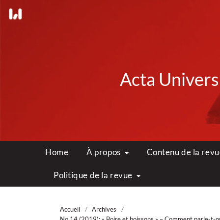
Acta Universi
Home
À propos
Contenu de la rev
Politique de la revue
Accueil
/
Archives
/
No 14 (2019): « Boire et boissons » – Comment parle-t-on 