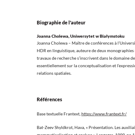
Biographie de l'auteur
Joanna Cholewa, Uniwersytet w Białymstoku
Joanna Cholewa – Maître de conférences à l’Universi
HDR en linguistique, auteure de deux monographies e
travaux de recherche s’inscrivent dans le domaine de
essentiellement sur la conceptualisation et l’expres
relations spatiales.
Références
Base textuelle Frantext,
https://www.frantext.fr/
Bat-Zeev Shyldkrot, Hava, « Présentation. Les auxiliai
grammaticalisation et analyse », Langages, 1999, no 1