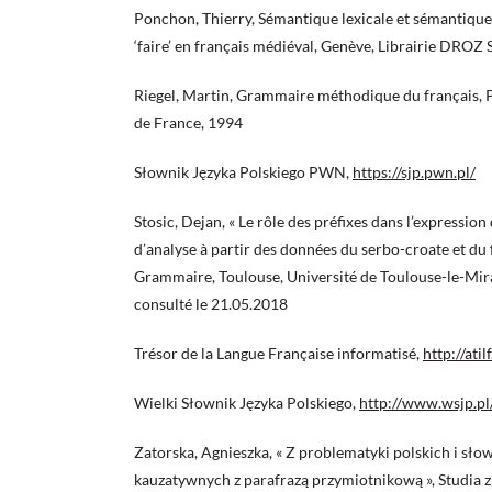
Ponchon, Thierry, Sémantique lexicale et sémantique
‘faire’ en français médiéval, Genève, Librairie DROZ 
Riegel, Martin, Grammaire méthodique du français, Pa
de France, 1994
Słownik Języka Polskiego PWN,
https://sjp.pwn.pl/
Stosic, Dejan, « Le rôle des préfixes dans l’expressi
d’analyse à partir des données du serbo-croate et du 
Grammaire, Toulouse, Université de Toulouse-le-Mirai
consulté le 21.05.2018
Trésor de la Langue Française informatisé,
http://atilf
Wielki Słownik Języka Polskiego,
http://www.wsjp.pl
Zatorska, Agnieszka, « Z problematyki polskich i sł
kauzatywnych z parafrazą przymiotnikową », Studia z F