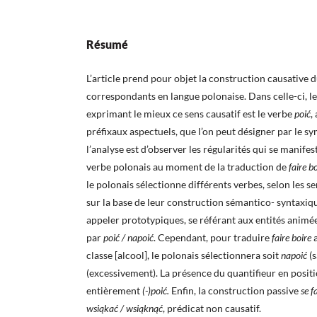
Résumé
L’article prend pour objet la construction causative 
correspondants en langue polonaise. Dans celle-ci, le
exprimant le mieux ce sens causatif est le verbe
poić
,
préfixaux aspectuels, que l’on peut désigner par le 
l’analyse est d’observer les régularités qui se manife
verbe polonais au moment de la traduction de
faire b
le polonais sélectionne différents verbes, selon les s
sur la base de leur construction sémantico- syntaxiqu
appeler prototypiques, se référant aux entités animée
par
poić / napoić
. Cependant, pour traduire
faire boire
classe [alcool], le polonais sélectionnera soit
napoić
(
(excessivement). La présence du quantifieur en posit
entièrement
(-)poić.
Enfin, la construction passive
se f
wsiąkać / wsiąknąć
, prédicat non causatif.