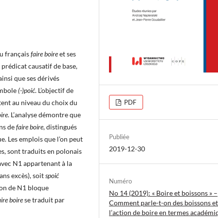
du français
faire boire
et ses
 prédicat causatif de base,
 ainsi que ses dérivés
symbole
(-)poić
. L’objectif de
PDF
stent au niveau du choix du
oire
. L’analyse démontre que
ens de
faire boire
, distingués
Publiée
e. Les emplois que l’on peut
2019-12-30
s, sont traduits en polonais
avec N1 appartenant à la
sans excès), soit
spoić
Numéro
ion de N1 bloque
No 14 (2019): « Boire et boissons » –
aire boire
se traduit par
Comment parle-t-on des boissons et
l’action de boire en termes académi