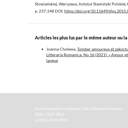
Słowiańskiej, Warszawa, Instytut Slawistyki Polskiej
p. 237-248 DOI:
https://doi.org/10.11649/sfps.2015
Articles les plus lus par le même auteur ou 
Joanna Cholewa,
Tomber amoureux et zakochać 
Litteraria Romanica: No 16 (2021): « Amour et a
langue
Acta Universitatis Lodziensis. Folia Litteraria Romanica
ISSN: 1505-9065
e-ISSN: 2449-8831