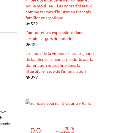
poule mouillée – Les noms d’oiseaux
comme termes d’injures en français
familier et argotique
529
L’amour et ses expressions dans
certains argots du monde
422
Les mots de la violence chez les jeunes
de banlieue : schémas produits par la
domination masculine dans la
littérature issue de l’immigration
399
tives
is
tteraria
0.0
2025
CiteScore