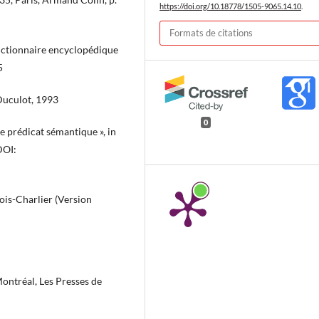
https://doi.org/10.18778/1505-9065.14.10
.
Formats de citations
ictionnaire encyclopédique
5
Duculot, 1993
0
e prédicat sémantique », in
DOI:
ois-Charlier (Version
Montréal, Les Presses de