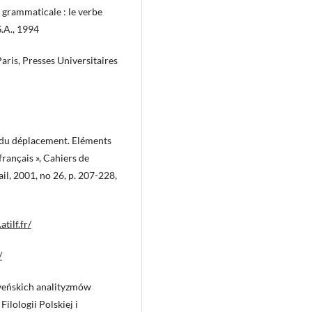
 grammaticale : le verbe
S.A., 1994
ris, Presses Universitaires
on du déplacement. Eléments
français », Cahiers de
l, 2001, no 26, p. 207-228,
.atilf.fr/
/
oweńskich analityzmów
ilologii Polskiej i