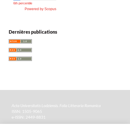
6th percentile
Powered by Scopus
Dernières publications
Acta Universitatis Lodziensis. Folia Litteraria Romanica
ISSN: 1505-9065
e-ISSN: 2449-8831
Wydawca
: Wydawnictwo Uniwersytetu Łódzkiego (
www
)