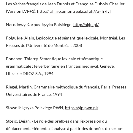
Les Verbes français de Jean Dubois et Françoise Dubois-Charlier
(Version LVF+1),
http://rali.iro.umontreal.ca/rali/?q=fr/lvf
Narodowy Korpus Języka Polskiego,
http://nkjp.pl/
Polguère, Alain, Lexicologie et sémantique lexicale, Montréal, Les
Presses de l’Université de Montréal, 2008
Ponchon, Thierry, Sémantique lexicale et sémantique
grammaticale : le verbe ‘faire’ en français médiéval, Genève,
Librairie DROZ S.A., 1994
Riegel, Martin, Grammaire méthodique du français, Paris, Presses
Universitaires de France, 1994
Słownik Języka Polskiego PWN,
https://sjp.pwn.pl/
Stosic, Dejan, « Le rôle des préfixes dans l’expression du
déplacement. Eléments d’analyse à partir des données du serbo-