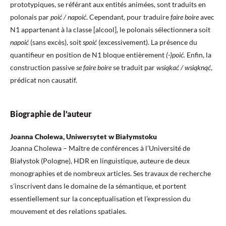
prototypiques, se référant aux entités animées, sont traduits en
polonais par
poić / napoić
. Cependant, pour traduire
faire boire
avec
N1 appartenant à la classe [alcool], le polonais sélectionnera soit
napoić
(sans excès), soit
spoić
(excessivement). La présence du
quantifieur en position de N1 bloque entièrement
(-)poić.
Enfin, la
construction passive
se faire boire
se traduit par
wsiąkać / wsiąknąć
,
prédicat non causatif.
Biographie de l'auteur
Joanna Cholewa, Uniwersytet w Białymstoku
Joanna Cholewa – Maître de conférences à l’Université de
Białystok (Pologne), HDR en linguistique, auteure de deux
monographies et de nombreux articles. Ses travaux de recherche
s’inscrivent dans le domaine de la sémantique, et portent
essentiellement sur la conceptualisation et l’expression du
mouvement et des relations spatiales.