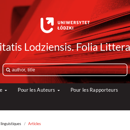
tatis Lodziensis. Folia Litte
ue
Pour les Auteurs
Pour les Rapporteurs
linguistiques
/
Articles