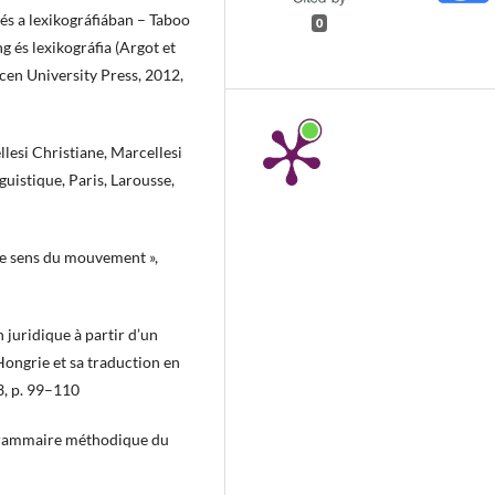
és a lexikográfiában – Taboo
0
g és lexikográfia (Argot et
ecen University Press, 2012,
esi Christiane, Marcellesi
guistique, Paris, Larousse,
le sens du mouvement »,
juridique à partir d’un
Hongrie et sa traduction en
13, p. 99–110
 Grammaire méthodique du