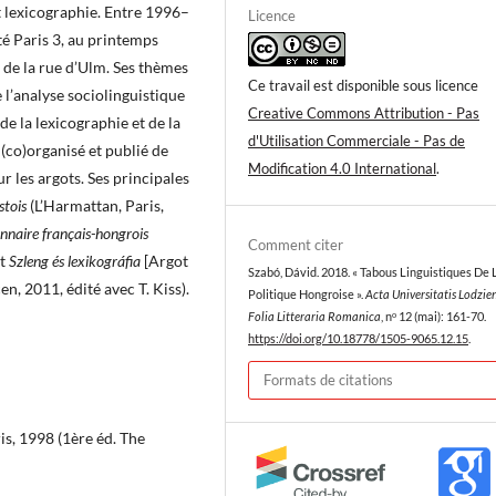
et lexicographie. Entre 1996–
Licence
ité Paris 3, au printemps
 de la rue d’Ulm. Ses thèmes
Ce travail est disponible sous licence
 l’analyse sociolinguistique
Creative Commons Attribution - Pas
de la lexicographie et de la
d'Utilisation Commerciale - Pas de
 (co)organisé et publié de
Modification 4.0 International
.
 les argots. Ses principales
stois
(L’Harmattan, Paris,
nnaire français-hongrois
Comment citer
et
Szleng és lexikográfia
[Argot
Szabó, Dávid. 2018. « Tabous Linguistiques De 
n, 2011, édité avec T. Kiss).
Politique Hongroise ».
Acta Universitatis Lodzien
Folia Litteraria Romanica
, nᵒ 12 (mai): 161-70.
https://doi.org/10.18778/1505-9065.12.15
.
Formats de citations
is, 1998 (1ère éd. The