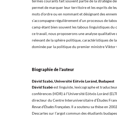
termes courants fait souvent partie de la stratégie des
permet de marquer leur territoire et les esprits de le
mots d’ordre ou en nommant et désignant des enne
s’accompagne régulièrement d’un processus de taboui
camp étant bien souvent les tabous linguistiques du
ce travail, nous proposerons une analyse qualitative 
relevant de la sphère politique, caractéristiques de 
dominée par la politique du premier ministre Viktor
Biographie de l'auteur
Dávid Szabó, Université Eötvös Loránd, Budapest
Dávid Szabó
est linguiste, lexicographe et traducteur.
conférences (HDR) à l’Université Eötvös Loránd (ELTE
directeur du Centre Interuniversitaire d’Études França
Revue d’Études Françaises
. Il a soutenu sa thèse en 2002
Descartes sur l’argot commun des étudiants budapest