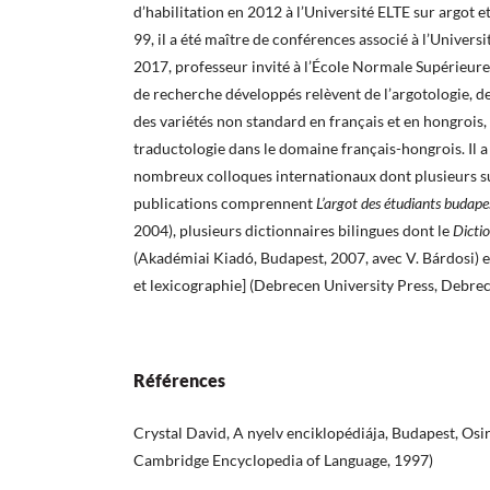
d’habilitation en 2012 à l’Université ELTE sur argot 
99, il a été maître de conférences associé à l’Univers
2017, professeur invité à l’École Normale Supérieure
de recherche développés relèvent de l’argotologie, de
des variétés non standard en français et en hongrois, 
traductologie dans le domaine français-hongrois. Il a
nombreux colloques internationaux dont plusieurs sur
publications comprennent
L’argot des étudiants budape
2004), plusieurs dictionnaires bilingues dont le
Dictio
(Akadémiai Kiadó, Budapest, 2007, avec V. Bárdosi) 
et lexicographie] (Debrecen University Press, Debrece
Références
Crystal David, A nyelv enciklopédiája, Budapest, Osir
Cambridge Encyclopedia of Language, 1997)