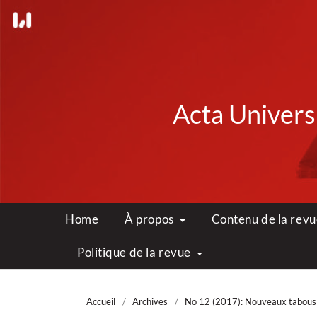
Acta Universi
Home
À propos
Contenu de la rev
Politique de la revue
Accueil
/
Archives
/
No 12 (2017): Nouveaux tabous 