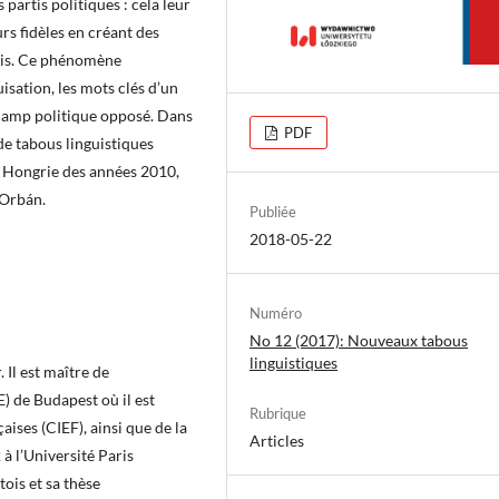
 partis politiques : cela leur
urs fidèles en créant des
mis. Ce phénomène
sation, les mots clés d’un
 camp politique opposé. Dans
PDF
de tabous linguistiques
la Hongrie des années 2010,
 Orbán.
Publiée
2018-05-22
Numéro
No 12 (2017): Nouveaux tabous
linguistiques
 Il est maître de
) de Budapest où il est
Rubrique
ises (CIEF), ainsi que de la
Articles
 à l’Université Paris
ois et sa thèse