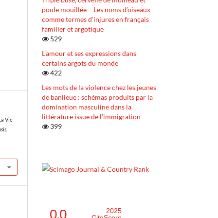
poule mouillée – Les noms d’oiseaux
comme termes d’injures en français
familier et argotique
529
L’amour et ses expressions dans
certains argots du monde
422
Les mots de la violence chez les jeunes
de banlieue : schémas produits par la
domination masculine dans la
littérature issue de l’immigration
La Vie
399
sis.
0.0
2025
CiteScore