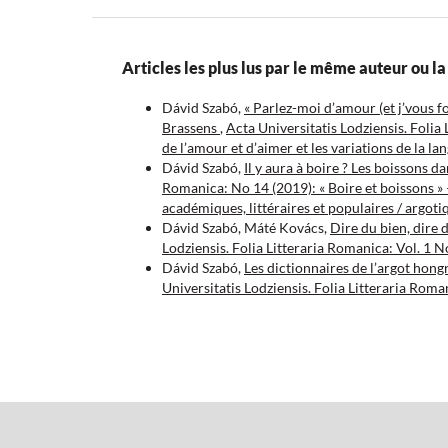
Articles les plus lus par le même auteur ou 
Dávid Szabó,
« Parlez-moi d’amour (et j’vous f
Brassens
,
Acta Universitatis Lodziensis. Folia
de l’amour et d’aimer et les variations de la la
Dávid Szabó,
Il y aura à boire ? Les boissons d
Romanica: No 14 (2019): « Boire et boissons »
académiques, littéraires et populaires / argoti
Dávid Szabó, Máté Kovács,
Dire du bien, dire
Lodziensis. Folia Litteraria Romanica: Vol. 1 
Dávid Szabó,
Les dictionnaires de l’argot hon
Universitatis Lodziensis. Folia Litteraria Rom