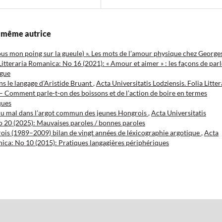
la même autrice
ous mon poing sur la gueule) ». Les mots de l’amour physique chez George
 Litteraria Romanica: No 16 (2021): « Amour et aimer » : les façons de parl
ngue
ans le langage d’Aristide Bruant
,
Acta Universitatis Lodziensis. Folia Litter
 – Comment parle-t-on des boissons et de l’action de boire en termes
ques
 du mal dans l’argot commun des jeunes Hongrois
,
Acta Universitatis
No 20 (2025): Mauvaises paroles / bonnes paroles
grois (1989–2009) bilan de vingt années de léxicographie argotique
,
Acta
anica: No 10 (2015): Pratiques langagières périphériques