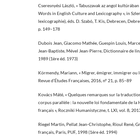
Cseresnyési László, « Tabuszavak az angol kultúrában 
Words in English Culture and Lexicography », in Szlen
lexicographie), éds. D. Szabó, T. Kis, Debrecen, Debr
p. 149–178
Dubois Jean, Giacomo Mathée, Guespin Louis, Marcell
Jean-Baptiste, Mével Jean-Pierre, Dictionnaire de lin
1989 (1ère éd. 1973)
Körmendy, Mariann, « Migrer, émigrer, immigrer ou 
Revue d’Études Françaises, 2016, n° 21, p. 85–89
Kovács Máté, « Quelques remarques sur la traduction 
corpus parallèle : la nouvelle loi fondamentale de la 
français », Roczniki Humanistyczne, t. LXI, vol. 8, 20
Riegel Martin, Pellat Jean-Christophe, Rioul René,
français, Paris, PUF, 1998 (1ère éd. 1994)