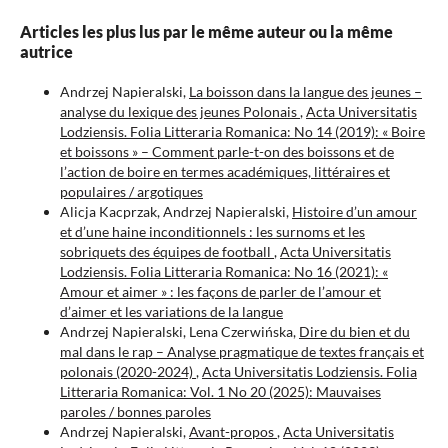
Articles les plus lus par le même auteur ou la même
autrice
Andrzej Napieralski,
La boisson dans la langue des jeunes –
analyse du lexique des jeunes Polonais
,
Acta Universitatis
Lodziensis. Folia Litteraria Romanica: No 14 (2019): « Boire
et boissons » – Comment parle-t-on des boissons et de
l’action de boire en termes académiques, littéraires et
populaires / argotiques
Alicja Kacprzak, Andrzej Napieralski,
Histoire d’un amour
et d’une haine inconditionnels : les surnoms et les
sobriquets des équipes de football
,
Acta Universitatis
Lodziensis. Folia Litteraria Romanica: No 16 (2021): «
Amour et aimer » : les façons de parler de l’amour et
d’aimer et les variations de la langue
Andrzej Napieralski, Lena Czerwińska,
Dire du bien et du
mal dans le rap – Analyse pragmatique de textes français et
polonais (2020-2024)
,
Acta Universitatis Lodziensis. Folia
Litteraria Romanica: Vol. 1 No 20 (2025): Mauvaises
paroles / bonnes paroles
Andrzej Napieralski,
Avant-propos
,
Acta Universitatis