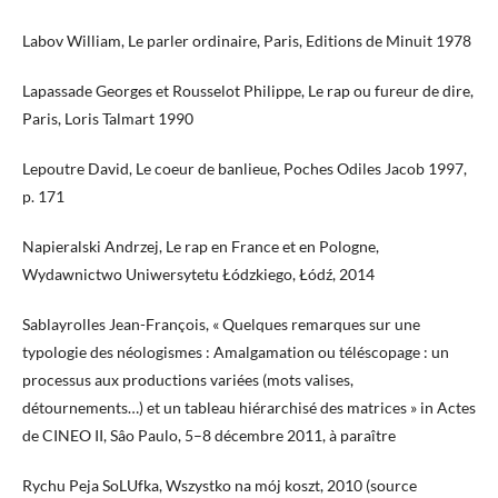
Labov William, Le parler ordinaire, Paris, Editions de Minuit 1978
Lapassade Georges et Rousselot Philippe, Le rap ou fureur de dire,
Paris, Loris Talmart 1990
Lepoutre David, Le coeur de banlieue, Poches Odiles Jacob 1997,
p. 171
Napieralski Andrzej, Le rap en France et en Pologne,
Wydawnictwo Uniwersytetu Łódzkiego, Łódź, 2014
Sablayrolles Jean-François, « Quelques remarques sur une
typologie des néologismes : Amalgamation ou téléscopage : un
processus aux productions variées (mots valises,
détournements…) et un tableau hiérarchisé des matrices » in Actes
de CINEO II, Sâo Paulo, 5–8 décembre 2011, à paraître
Rychu Peja SoLUfka, Wszystko na mój koszt, 2010 (source