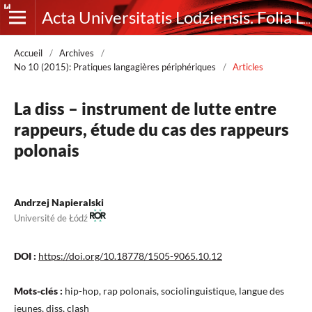
Acta Universitatis Lodziensis. Folia Litteraria Romanica
Accueil
/
Archives
/
No 10 (2015): Pratiques langagières périphériques
/
Articles
La diss – instrument de lutte entre
rappeurs, étude du cas des rappeurs
polonais
Andrzej Napieralski
Université de Łódź
DOI :
https://doi.org/10.18778/1505-9065.10.12
Mots-clés :
hip-hop, rap polonais, sociolinguistique, langue des
jeunes, diss, clash