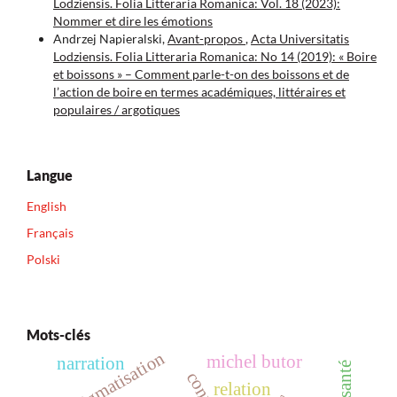
Lodziensis. Folia Litteraria Romanica: Vol. 18 (2023):
Nommer et dire les émotions
Andrzej Napieralski,
Avant-propos
,
Acta Universitatis
Lodziensis. Folia Litteraria Romanica: No 14 (2019): « Boire
et boissons » – Comment parle-t-on des boissons et de
l’action de boire en termes académiques, littéraires et
populaires / argotiques
Langue
English
Français
Polski
Mots-clés
stigmatisation
michel butor
narration
relation