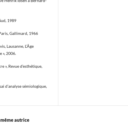
De Henrik Ibsen à Bernard-
 Sud, 1989
Paris, Gallimard, 1966
vis, Lausanne, L’Âge
e », 2006.
re », Revue d’esthétique,
sai d’analyse sémiologique,
la même autrice