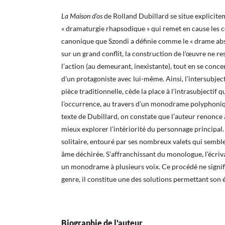
La Maison d’os
de Rolland Dubillard se situe explicitem
« dramaturgie rhapsodique » qui remet en cause les c
canonique que Szondi a définie comme le « drame abs
sur un grand conflit, la construction de l’œuvre ne r
l’action (au demeurant, inexistante), tout en se conce
d’un protagoniste avec lui-même. Ainsi, l’intersubjecti
pièce traditionnelle, cède la place à l’intrasubjectif q
l’occurrence, au travers d’un monodrame polyphonique
texte de Dubillard, on constate que l’auteur renonce
mieux explorer l’intériorité du personnage principal.
solitaire, entouré par ses nombreux valets qui semblen
âme déchirée. S’affranchissant du monologue, l’écriv
un monodrame à plusieurs voix. Ce procédé ne signifi
genre, il constitue une des solutions permettant son 
Biographie de l'auteur