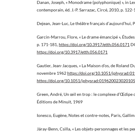
Danan, Joseph, « Monodrame (polyphonique) », in L
contemporain, éd. J.-P. Sarrazac, Circé, 2010, p. 122
Dejean, Jean-Luc, Le théâtre français d’aujourd’hui,
Garcin-Marrou, Flore, « Le drame émancipé », Études 
p. 171-181,
https://doi.org/10.3917/etth.056.0171
DO
https://doi.org/10.3917/etth.056.0171
Gautier, Jean-Jacques, « La Maison d’os, de Roland Dub
novembre 1962
https://doi.org/10.1051/jphysrad
https://doi.org/10.1051/jphysrad:01962002302010
Green, André, Un œil en trop : le complexe d’Œdipe da
Éditions de Minuit, 1969
Ionesco, Eugène, Notes et contre-notes, Paris, Galli
Járay-Benn, Csilla, « Les objets-personnages et les p