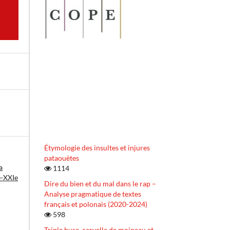
Étymologie des insultes et injures
pataouètes
a
1114
Xe-XXIe
Dire du bien et du mal dans le rap –
Analyse pragmatique de textes
français et polonais (2020-2024)
598
Triple buse, cervelle de moineau et