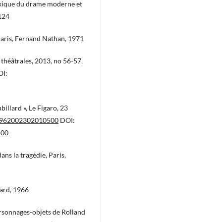
exique du drame moderne et
-124
 Paris, Fernand Nathan, 1971
théâtrales, 2013, no 56-57,
I:
illard », Le Figaro, 23
:01962002302010500
DOI:
500
ns la tragédie, Paris,
mard, 1966
ersonnages-objets de Rolland