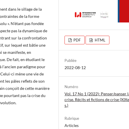
ent dans le sillage de la
ontraintes de la forme
olu ». N’étant pas fondée
especte pas la dynamique de
ntrant sur la confrontation
PDF
HTML
f, sur lequel est bâtie une
ui se manifeste, en
. De fait, en étudiant le
Publiée
 à l’ancien paradigme pour
2022-08-12
 Celui-ci mène une vie de
t les pâles reflets de son
Numéro
ain conçoit de cette manière
Vol. 17 No 1 (2022): Penser/panser l
e pourtant pas la crise du
crise. Récits et fictions de crise (XI
évolution.
s.)
Rubrique
Articles