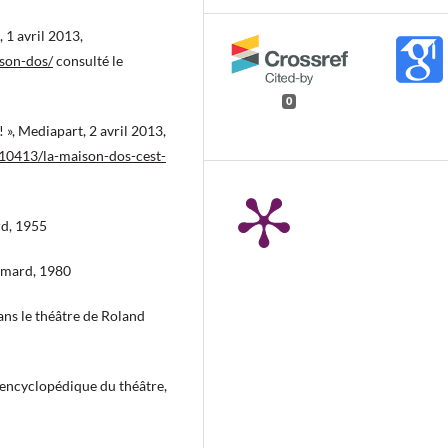
 1 avril 2013,
ison-dos/
consulté le
0
! », Mediapart, 2 avril 2013,
010413/la-maison-dos-cest-
rd, 1955
limard, 1980
dans le théâtre de Roland
e encyclopédique du théâtre,