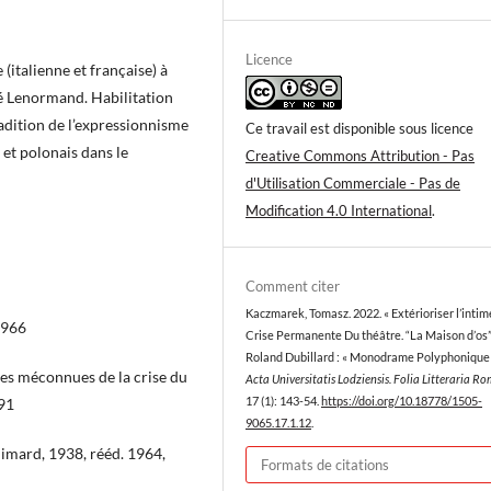
Licence
(italienne et française) à
né Lenormand. Habilitation
radition de l’expressionnisme
Ce travail est disponible sous licence
 et polonais dans le
Creative Commons Attribution - Pas
d'Utilisation Commerciale - Pas de
Modification 4.0 International
.
Comment citer
Kaczmarek, Tomasz. 2022. « Extérioriser l’inti
1966
Crise Permanente Du théâtre. “La Maison d’os
Roland Dubillard : « Monodrame Polyphonique »
s méconnues de la crise du
Acta Universitatis Lodziensis. Folia Litteraria R
17 (1): 143-54.
https://doi.org/10.18778/1505-
191
9065.17.1.12
.
limard, 1938, rééd. 1964,
Formats de citations