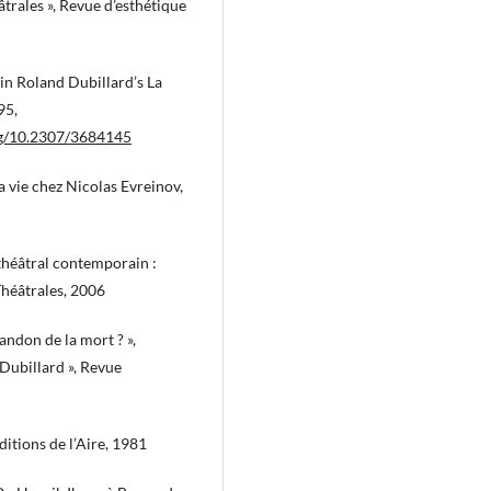
âtrales », Revue d’esthétique
 in Roland Dubillard’s La
95,
org/10.2307/3684145
a vie chez Nicolas Evreinov,
théâtral contemporain :
Théâtrales, 2006
andon de la mort ? »,
Dubillard », Revue
ditions de l’Aire, 1981