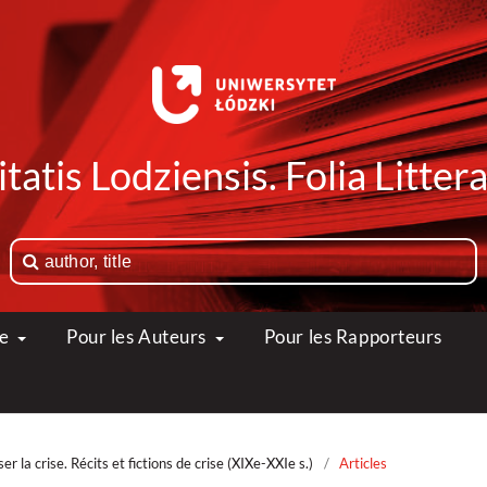
tatis Lodziensis. Folia Litte
ue
Pour les Auteurs
Pour les Rapporteurs
 la crise. Récits et fictions de crise (XIXe-XXIe s.)
/
Articles