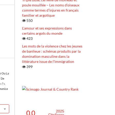
poule mouillée – Les noms d’oiseaux
comme termes d’injures en français
familier et argotique
550
L’amour et ses expressions dans
certains argots du monde
423
Les mots de la violence chez les jeunes
de banlieue : schémas produits par la
domination masculine dans la
littérature issue de l’immigration
399
me Ou La
” De
 ? ».
omanica
0.0
2025
CiteScore