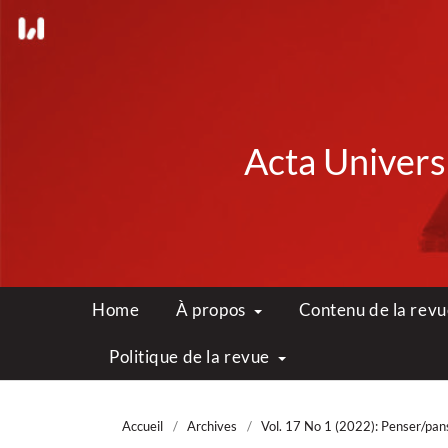
Acta Universi
Home
À propos
Contenu de la rev
Politique de la revue
Accueil
/
Archives
/
Vol. 17 No 1 (2022): Penser/panser