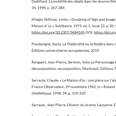
Dubillard. La mobilité des objets dans les œuvres thé
34, 1998, p. 267-284
Klieger Stillman, Linda, « Doubling of Sign and Image
Maison d’ os », SubStance, 1979, no 1, issue 22, p. 85-
https://doi.org/10.2307/3684145
DOI:
https://doi.
Poudevigne, Sonia, La Théâtralité ou le théâtre dans l
Éditions universitaires européennes, 2019
Ryngaert, Jean-Pierre, Sermon, Julie, Le Personnage 
décomposition, recomposition, Montreuil, Éditions 
Sarraute, Claude, « La Maison d’os : une pièce sur l’ab
France-Observateur, 29 novembre 1962, in « Roland 
d’esthétique, 1998, 34, p. 319-320
Sarrazac, Jean-Pierre, L’Avenir du drame, Lausanne, É