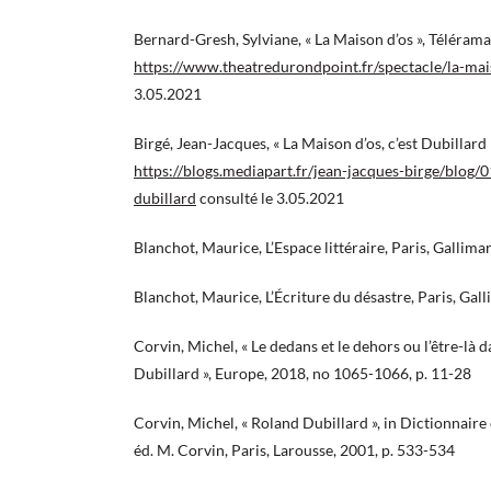
Bernard-Gresh, Sylviane, « La Maison d’os », Télérama,
https://www.theatredurondpoint.fr/spectacle/la-ma
3.05.2021
Birgé, Jean-Jacques, « La Maison d’os, c’est Dubillard 
https://blogs.mediapart.fr/jean-jacques-birge/blog/
dubillard
consulté le 3.05.2021
Blanchot, Maurice, L’Espace littéraire, Paris, Gallima
Blanchot, Maurice, L’Écriture du désastre, Paris, Gal
Corvin, Michel, « Le dedans et le dehors ou l’être-là 
Dubillard », Europe, 2018, no 1065-1066, p. 11-28
Corvin, Michel, « Roland Dubillard », in Dictionnair
éd. M. Corvin, Paris, Larousse, 2001, p. 533-534