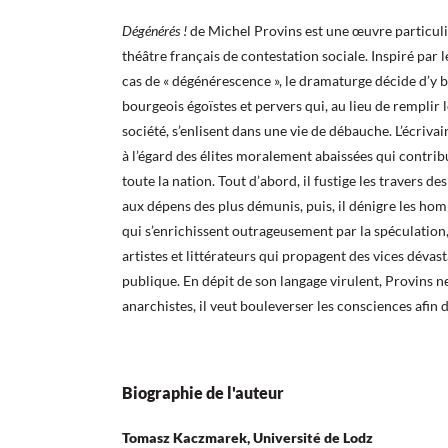
Dégénérés !
de Michel Provins est une œuvre particuli
théâtre français de contestation sociale. Inspiré par l
cas de « dégénérescence », le dramaturge décide d’y b
bourgeois égoïstes et pervers qui, au lieu de remplir 
société, s’enlisent dans une vie de débauche. L’écriv
à l’égard des élites moralement abaissées qui contrib
toute la nation. Tout d’abord, il fustige les travers de
aux dépens des plus démunis, puis, il dénigre les hom
qui s’enrichissent outrageusement par la spéculation, 
artistes et littérateurs qui propagent des vices dévas
publique. En dépit de son langage virulent, Provins ne
anarchistes, il veut bouleverser les consciences afin 
Biographie de l'auteur
Tomasz Kaczmarek, Université de Lodz