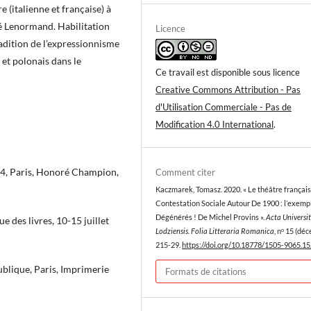
re (italienne et française) à
né Lenormand. Habilitation
Licence
radition de l’expressionnisme
 et polonais dans le
Ce travail est disponible sous licence
Creative Commons Attribution - Pas
d'Utilisation Commerciale - Pas de
Modification 4.0 International
.
14, Paris, Honoré Champion,
Comment citer
Kaczmarek, Tomasz. 2020. « Le théâtre françai
Contestation Sociale Autour De 1900 : l’exemp
Dégénérés ! De Michel Provins ».
Acta Universit
e des livres, 10-15 juillet
Lodziensis. Folia Litteraria Romanica
, nᵒ 15 (dé
215-29.
https://doi.org/10.18778/1505-9065.15
ublique, Paris, Imprimerie
Formats de citations