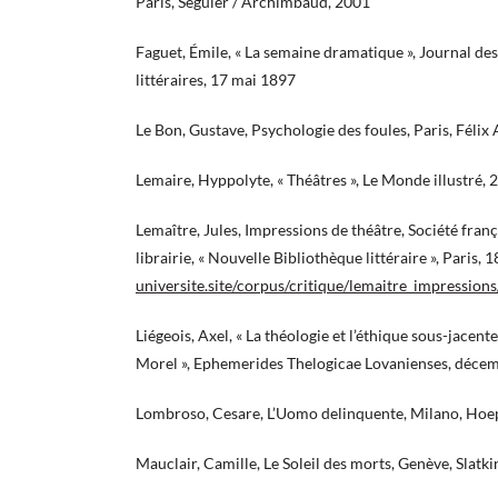
Paris, Séguier / Archimbaud, 2001
Faguet, Émile, « La semaine dramatique », Journal des
littéraires, 17 mai 1897
Le Bon, Gustave, Psychologie des foules, Paris, Félix
Lemaire, Hyppolyte, « Théâtres », Le Monde illustré,
Lemaître, Jules, Impressions de théâtre, Société fran
librairie, « Nouvelle Bibliothèque littéraire », Paris, 
universite.site/corpus/critique/lemaitre_impressions
Liégeois, Axel, « La théologie et l’éthique sous-jacente
Morel », Ephemerides Thelogicae Lovanienses, décem
Lombroso, Cesare, L’Uomo delinquente, Milano, Hoep
Mauclair, Camille, Le Soleil des morts, Genève, Slatk