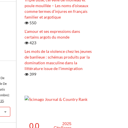
poule mouillée – Les noms d’oiseaux
comme termes d’injures en français
familier et argotique
550
L’amour et ses expressions dans
certains argots du monde
423
Les mots de la violence chez les jeunes
de banlieue : schémas produits par la
domination masculine dans la
littérature issue de l’immigration
399
s De
le De
atis
cembre):
.15
.
0.0
2025
CiteScore