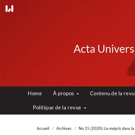
Acta Universi
Home
À propos
Contenu de la rev
Politique de la revue
Accueil
/
Archives
/
No 15 (2020): Le mépris dans la 