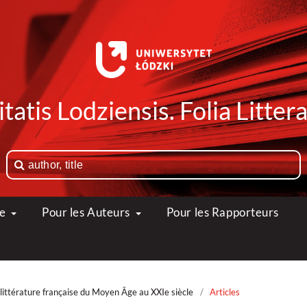
tatis Lodziensis. Folia Litte
ue
Pour les Auteurs
Pour les Rapporteurs
littérature française du Moyen Âge au XXIe siècle
/
Articles