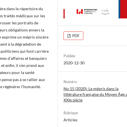
ère dans le répertoire du
es traités médicaux sur les
rosser les portraits de
leurs obligations envers la
PDF
ain exprime un mépris sincère
uent à la dégradation de
s politiciens qui font carrière
Publiée
mes d’affaires et banquiers
2020-12-30
et enfin, il s’en prend aux
tateurs pour la santé
 pense pas à se rallier aux
Numéro
de régénérer l’humanité.
No 15 (2020): Le mépris dans la
littérature française du Moyen Âge 
XXIe siècle
Rubrique
Articles