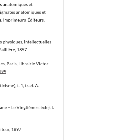
es anatomiques et
tigmates anatomiques et
ie, Imprimeurs-Éditeurs,
 physiques, intellectuelles
Baillière, 1857
s, Paris, Librairie Victor
.199
isme), t. 1, trad. A.
e – Le Vingtième siècle), t.
diteur, 1897