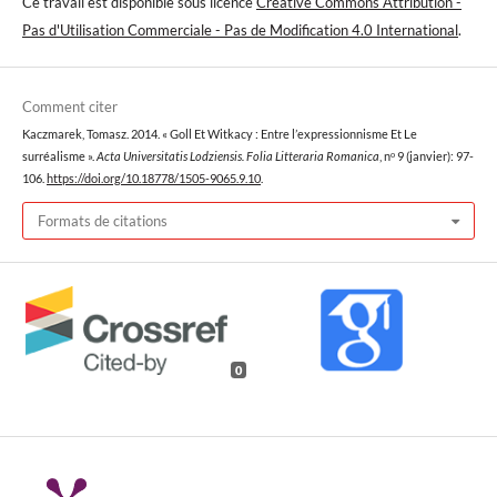
Ce travail est disponible sous licence
Creative Commons Attribution -
Pas d'Utilisation Commerciale - Pas de Modification 4.0 International
.
Comment citer
Kaczmarek, Tomasz. 2014. « Goll Et Witkacy : Entre l’expressionnisme Et Le
surréalisme ».
Acta Universitatis Lodziensis. Folia Litteraria Romanica
, nᵒ 9 (janvier): 97-
106.
https://doi.org/10.18778/1505-9065.9.10
.
Formats de citations
0