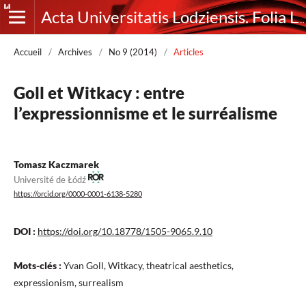
Acta Universitatis Lodziensis. Folia Litteraria Romanica
Accueil
/
Archives
/
No 9 (2014)
/
Articles
Goll et Witkacy : entre
l’expressionnisme et le surréalisme
Tomasz Kaczmarek
Université de Łódź
https://orcid.org/0000-0001-6138-5280
DOI :
https://doi.org/10.18778/1505-9065.9.10
Mots-clés :
Yvan Goll, Witkacy, theatrical aesthetics,
expressionism, surrealism