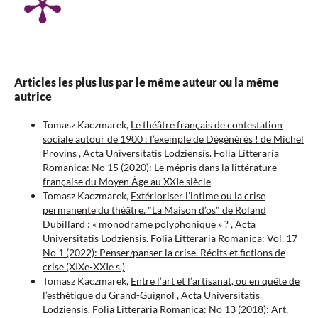
Articles les plus lus par le même auteur ou la même
autrice
Tomasz Kaczmarek,
Le théâtre français de contestation
sociale autour de 1900 : l’exemple de Dégénérés ! de Michel
Provins
,
Acta Universitatis Lodziensis. Folia Litteraria
Romanica: No 15 (2020): Le mépris dans la littérature
française du Moyen Âge au XXIe siècle
Tomasz Kaczmarek,
Extérioriser l’intime ou la crise
permanente du théâtre. "La Maison d’os" de Roland
Dubillard : « monodrame polyphonique » ?
,
Acta
Universitatis Lodziensis. Folia Litteraria Romanica: Vol. 17
No 1 (2022): Penser/panser la crise. Récits et fictions de
crise (XIXe-XXIe s.)
Tomasz Kaczmarek,
Entre l’art et l’artisanat, ou en quête de
l’esthétique du Grand-Guignol
,
Acta Universitatis
Lodziensis. Folia Litteraria Romanica: No 13 (2018): Art,