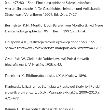
(ca. 1475/80–1544). Eine biographische Skizze, „Monfort.
Vierteljährensschrift für Geschichte, Heimat – und Volkskunde
(Gegenwart) Vorarlbergs” 2009, Bd. LXI, s. 7–27.
Burmeister K.H., Montfort, von (Grafen von Montfort), [w:] Neue
Deutsche Biographie, Bd. XVIII, Berlin 1997, s. 51–54.
Chłapowski K., Realizacja reform egzekucji dóbr 1563–1665.
Sprawa zastawów królewszczyzn małopolskich, Warszawa 1984.
Czapliński W., Ciekliński Dobiesław, [w:] Polski słownik
biograficzny, t. IV, Kraków 1938, s. 42.
Estreicher K., Bibliografia polska, t. XIV, Kraków 1896.
Kaniewska I., Szafraniec Stanisław z Pieskowej Skały, [w] Polski
słownik biograficzny, t. XLVI, Warszawa–Kraków 2009–2010, s.
471–479.
Kempa T., Dzieje rodu Ostrogskich, Toruń 2003.