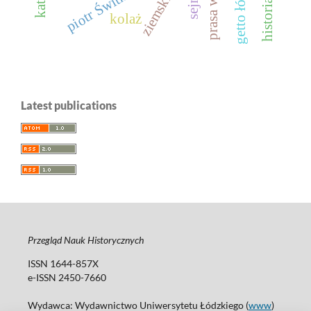
getto łódzkie
piotr Świtkowski
kolaż
Latest publications
Przegląd Nauk Historycznych
ISSN 1644-857X
e-ISSN 2450-7660
Wydawca: Wydawnictwo Uniwersytetu Łódzkiego (
www
)