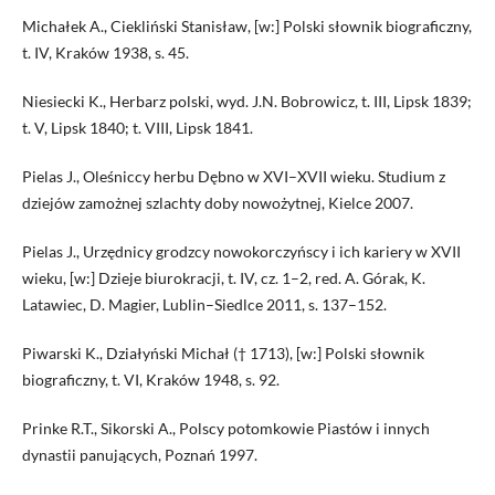
Michałek A., Ciekliński Stanisław, [w:] Polski słownik biograficzny,
t. IV, Kraków 1938, s. 45.
Niesiecki K., Herbarz polski, wyd. J.N. Bobrowicz, t. III, Lipsk 1839;
t. V, Lipsk 1840; t. VIII, Lipsk 1841.
Pielas J., Oleśniccy herbu Dębno w XVI–XVII wieku. Studium z
dziejów zamożnej szlachty doby nowożytnej, Kielce 2007.
Pielas J., Urzędnicy grodzcy nowokorczyńscy i ich kariery w XVII
wieku, [w:] Dzieje biurokracji, t. IV, cz. 1–2, red. A. Górak, K.
Latawiec, D. Magier, Lublin–Siedlce 2011, s. 137–152.
Piwarski K., Działyński Michał († 1713), [w:] Polski słownik
biograficzny, t. VI, Kraków 1948, s. 92.
Prinke R.T., Sikorski A., Polscy potomkowie Piastów i innych
dynastii panujących, Poznań 1997.