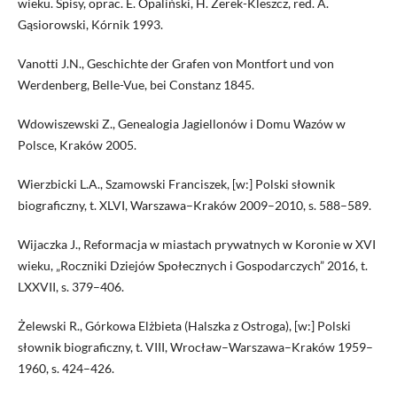
wieku. Spisy, oprac. E. Opaliński, H. Żerek-Kleszcz, red. A.
Gąsiorowski, Kórnik 1993.
Vanotti J.N., Geschichte der Grafen von Montfort und von
Werdenberg, Belle-Vue, bei Constanz 1845.
Wdowiszewski Z., Genealogia Jagiellonów i Domu Wazów w
Polsce, Kraków 2005.
Wierzbicki L.A., Szamowski Franciszek, [w:] Polski słownik
biograficzny, t. XLVI, Warszawa–Kraków 2009–2010, s. 588–589.
Wijaczka J., Reformacja w miastach prywatnych w Koronie w XVI
wieku, „Roczniki Dziejów Społecznych i Gospodarczych” 2016, t.
LXXVII, s. 379–406.
Żelewski R., Górkowa Elżbieta (Halszka z Ostroga), [w:] Polski
słownik biograficzny, t. VIII, Wrocław–Warszawa–Kraków 1959–
1960, s. 424–426.