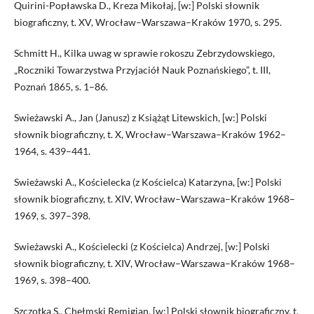
Quirini-Popławska D., Kreza Mikołaj, [w:] Polski słownik
biograficzny, t. XV, Wrocław–Warszawa–Kraków 1970, s. 295.
Schmitt H., Kilka uwag w sprawie rokoszu Zebrzydowskiego,
„Roczniki Towarzystwa Przyjaciół Nauk Poznańskiego”, t. III,
Poznań 1865, s. 1–86.
Swieżawski A., Jan (Janusz) z Książąt Litewskich, [w:] Polski
słownik biograficzny, t. X, Wrocław–Warszawa–Kraków 1962–
1964, s. 439–441.
Swieżawski A., Kościelecka (z Kościelca) Katarzyna, [w:] Polski
słownik biograficzny, t. XIV, Wrocław–Warszawa–Kraków 1968–
1969, s. 397–398.
Swieżawski A., Kościelecki (z Kościelca) Andrzej, [w:] Polski
słownik biograficzny, t. XIV, Wrocław–Warszawa–Kraków 1968–
1969, s. 398–400.
Szczotka S., Chełmski Remigian, [w:] Polski słownik biograficzny, t.