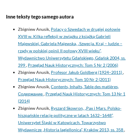
Inne teksty tego samego autora
Zbigniew Anusik,
Polacy o Szwedach w drugiej połowie
XVIII w. Kilka refleksji w związku z książką Gabrieli
Majewskiej. Gabriela Majewska, „Szwecja. Kraj – ludzie –
rządy w polskiej opinii II połowy XVIII wieku”,
Wydawnictwo Uniwersytetu Gdańskiego, Gdańsk 2004, ss.
399
,
Przegląd Nauk Historycznych: Tom 5 Nr 2 (2006)
Zbigniew Anusik,
Profesor Jakub Goldberg (1924–2011)
,
Przegląd Nauk Historycznych: Tom 10 Nr 2 (2011)
Zbigniew Anusik,
Contents, Inhalts, Table des matières,
Содержание
,
Przegląd Nauk Historycznych: Tom 13 Nr 1
(2014)
Zbigniew Anusik,
Ryszard Skowron, „Pax i Mars. Polsko-
hiszpańskie relacje polityczne w latach 1632–1648”,
Uniwersytet Śląski w Katowicach. Towarzystwo
Wydawnicze „Historia Iagiellonica”, Kraków 2013, ss. 358
,