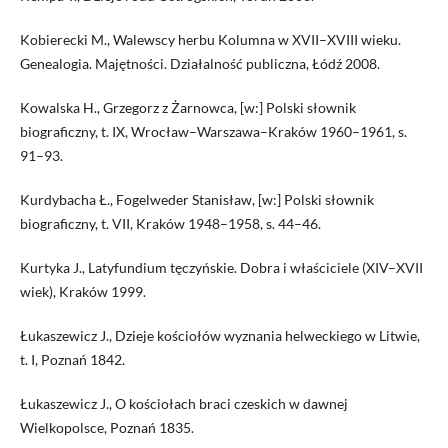
Kobierecki M., Walewscy herbu Kolumna w XVII–XVIII wieku.
Genealogia. Majętności. Działalność publiczna, Łódź 2008.
Kowalska H., Grzegorz z Żarnowca, [w:] Polski słownik
biograficzny, t. IX, Wrocław–Warszawa–Kraków 1960–1961, s.
91–93.
Kurdybacha Ł., Fogelweder Stanisław, [w:] Polski słownik
biograficzny, t. VII, Kraków 1948–1958, s. 44–46.
Kurtyka J., Latyfundium tęczyńskie. Dobra i właściciele (XIV–XVII
wiek), Kraków 1999.
Łukaszewicz J., Dzieje kościołów wyznania helweckiego w Litwie,
t. I, Poznań 1842.
Łukaszewicz J., O kościołach braci czeskich w dawnej
Wielkopolsce, Poznań 1835.