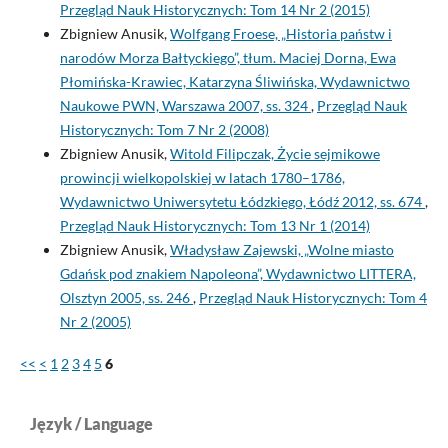
Przegląd Nauk Historycznych: Tom 14 Nr 2 (2015)
Zbigniew Anusik,
Wolfgang Froese, „Historia państw i
narodów Morza Bałtyckiego”, tłum. Maciej Dorna, Ewa
Płomińska-Krawiec, Katarzyna Śliwińska, Wydawnictwo
Naukowe PWN, Warszawa 2007, ss. 324
,
Przegląd Nauk
Historycznych: Tom 7 Nr 2 (2008)
Zbigniew Anusik,
Witold Filipczak, Życie sejmikowe
prowincji wielkopolskiej w latach 1780–1786,
Wydawnictwo Uniwersytetu Łódzkiego, Łódź 2012, ss. 674
,
Przegląd Nauk Historycznych: Tom 13 Nr 1 (2014)
Zbigniew Anusik,
Władysław Zajewski, „Wolne miasto
Gdańsk pod znakiem Napoleona”, Wydawnictwo LITTERA,
Olsztyn 2005, ss. 246
,
Przegląd Nauk Historycznych: Tom 4
Nr 2 (2005)
<<
<
1
2
3
4
5
6
Język / Language