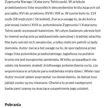
Zygmunta Starego i Katarzyny Telniczanki. W artykule
przedstawiono listę wszystkich descendentów króla żyjących od
początku XVI do przełomu XVIII i XIX w. W sumie było to 114
osób (58 mężczyzn i 56 kobiet). Zwraca uwagę to, że do końca
pierwszej ćwierci XVII w. potomkowie Zygmunta I i Katarzyny
Telniczanki wyznawali kalwinizm. W całym badanym okresie byli
to niemal wyłącznie przedstawiciele zamożnej i średniej szlachty.
Nie było wśród nich senatorów, a tylko nieliczni pełnili urzędy
ziemskie. Autor zwraca też uwagę na to, że sporządzona przez
niego lista potomków przedostatniego Jagiellona na polskim
tronie nie jest bynajmniej zamknięta. W kilku przypadkach nie
udało się bowiem znaleźć źródłowego potwierdzenia na to, czy
wspomniana w artykule para małżeńska miała dzieci. Wiele razy
Autor musiał zatem poprzestać na stwierdzeniu, że dalsze losy
jakiejś osoby są mu nieznane. Otwiera to przed następnymi
badaczami szansę na znaczące uzupełnienie jego ustaleń.
Pobrania