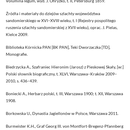
Volumina legum, wyd. J. Ohryzko, t. II, Petersburg 1859.
Źródła i materiały do dziejów szlachty województwa
sandomierskiego w XVI–XVIII wieku, t. I (Rejestry pospolitego
ruszenia szlachty sandomierskiej z XVII wieku), oprac. J. Pielas,
Kielce 2009.
Biblioteka Kórnicka PAN [BK PAN], Teki Dworzaczka [TD],
Monografie.
Biedrzycka A., Szafraniec Hieronim (Jarosz) z Pieskowej Skały, [w:]
Polski słownik biograficzny, t. XLVI, Warszawa–Kraków 2009–
2010, s. 436–439.
Boniecki A., Herbarz polski, t. III, Warszawa 1900; t. XII, Warszawa
1908.
Borkowska U., Dynastia Jagiellonów w Polsce, Warszawa 2011.
Burmeister K.H., Graf Georg III. von Montfort-Bregenz-Pfannberg