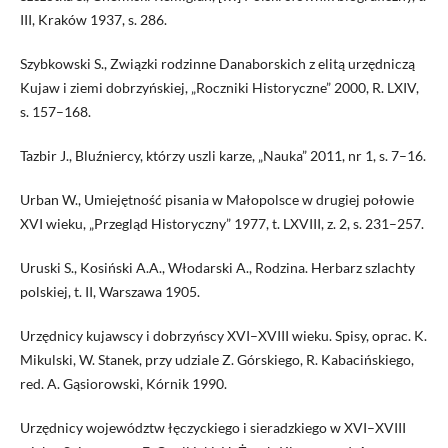
III, Kraków 1937, s. 286.
Szybkowski S., Związki rodzinne Danaborskich z elitą urzędniczą
Kujaw i ziemi dobrzyńskiej, „Roczniki Historyczne” 2000, R. LXIV,
s. 157–168.
Tazbir J., Bluźniercy, którzy uszli karze, „Nauka” 2011, nr 1, s. 7–16.
Urban W., Umiejętność pisania w Małopolsce w drugiej połowie
XVI wieku, „Przegląd Historyczny” 1977, t. LXVIII, z. 2, s. 231–257.
Uruski S., Kosiński A.A., Włodarski A., Rodzina. Herbarz szlachty
polskiej, t. II, Warszawa 1905.
Urzędnicy kujawscy i dobrzyńscy XVI–XVIII wieku. Spisy, oprac. K.
Mikulski, W. Stanek, przy udziale Z. Górskiego, R. Kabacińskiego,
red. A. Gąsiorowski, Kórnik 1990.
Urzędnicy województw łęczyckiego i sieradzkiego w XVI–XVIII