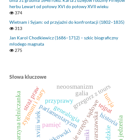
dnia 31 grudnia 1648 roku. Karta z dziejów rodziny Firlejów
herbu Lewart od połowy XVI do połowy XVII wieku
374
Wietnam i Syjam: od przyjaźni do konfrontacji (1802–1835)
313
Jan Karol Chodkiewicz (1686–1712) – szkic biograficzny
młodego magnata
275
Słowa kluczowe
grzegorz z tours
neoosmanizm
straż praw
zygmunt i stary
galia
katarzyna telniczanka
turcja
przyprawy
ziemskie urzędy sądowe
tejpat
parlamentaryzm
genealogia
xviii wiek
historia
prasa warszawska
historia jedzenia
pamięć
sejmiki