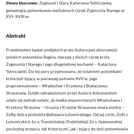
Słowa kluczowe:
Zygmunt I Stary, Katarzyna Telniczanka,
genealogia, potomkowie nieślubnych córek Zygmunta Starego w
XVI–XVIII w.
Abstrakt
Przedmiotem badań podjętych przez Autora jest zbiorowość
polskich potomków Reginy, starszej z dwóch córek króla
Zygmunta I Starego i jego długoletniej kochanki – Katarzyny
Telniczanki. Do tej pory przyjmowano, że ostatnimi potomkami
króla byli żyjący w pierwszej połowie XVII w. jego
praprawnukowie – Władysław i Krystyna z Białaczowa
Straszowie. Dzięki odnalezionym przez Autora dokumentom
udało się jednak ustalić, że matka wspomnianych Władysława i
Krystyny Straszów – Urszula z Krezów Straszowa miała siostrę –
Zofię, która poślubiła Baltazara Lutomirskiego. Od jej córki, Zofii z
Lutomirskich 1o v. Trembińskiej (Trębińskiej) 2o v. Szamowskiej
pochodzą wszyscy, tak historyczni, jak i żyjący do dziś potomkowie