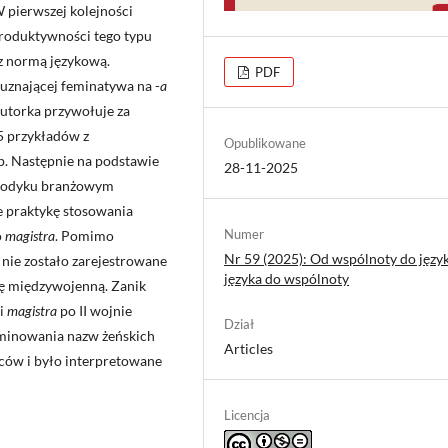
W pierwszej kolejności
produktywności tego typu
 z normą językową.
PDF
 uznającej feminatywa na -
a
autorka przywołuje za
5 przykładów z
Opublikowane
p. Następnie na podstawie
28-11-2025
riodyku branżowym
e praktykę stosowania
Numer
o
magistra
. Pomimo
Nr 59 (2025): Od wspólnoty do języ
nie zostało zarejestrowane
języka do wspólnoty
kę międzywojenną. Zanik
ji
magistra
po II wojnie
Dział
liminowania nazw żeńskich
Articles
wców i było interpretowane
Licencja