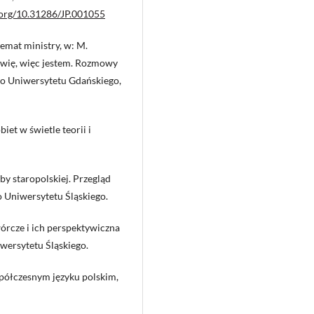
i.org/10.31286/JP.001055
temat ministry, w: M.
ówię, więc jestem. Rozmowy
wo Uniwersytetu Gdańskiego,
et w świetle teorii i
by staropolskiej. Przegląd
Uniwersytetu Śląskiego.
órcze i ich perspektywiczna
ersytetu Śląskiego.
półczesnym języku polskim,