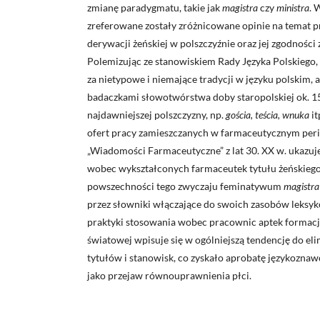
zmianę paradygmatu, takie jak
magistra
czy
ministra
. 
zreferowane zostały zróżnicowane opinie na temat 
derywacji żeńskiej w polszczyźnie oraz jej zgodności
Polemizując ze stanowiskiem Rady Języka Polskiego,
za nietypowe i niemające tradycji w języku polskim, 
badaczkami słowotwórstwa doby staropolskiej ok. 1
najdawniejszej polszczyzny, np.
gościa, teścia, wnuka
it
ofert pracy zamieszczanych w farmaceutycznym pe
„Wiadomości Farmaceutyczne” z lat 30. XX w. ukazuj
wobec wykształconych farmaceutek tytułu żeńskieg
powszechności tego zwyczaju feminatywum
magistra
przez słowniki włączające do swoich zasobów leksy
praktyki stosowania wobec pracownic aptek formac
światowej wpisuje się w ogólniejszą tendencję do e
tytułów i stanowisk, co zyskało aprobatę językozna
jako przejaw równouprawnienia płci.