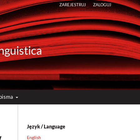
ZAREJESTRUJ
ZALOGUJ
nguistica
opisma
Język / Language
w
English