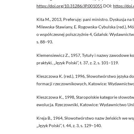
https://doi.org/10.31286/JP.001055
DOI:
https://do
Kita M., 2013, Preferuję: pani ministro. Dyskusja na 
Milewska-Stawiany, E. Rogowska-Cybulska (red.), M
o współczesnej polszczyźnie 4, Gdańsk: Wydawnict
s. 88–93.
Klemensiewicz Z., 1957, Tytuły i nazwy zawodowe kobi
praktyki, „Język Polski”, t. 37, z. 2, s. 101–119.
Kleszczowa K. (red.), 1996, Słowotwórstwo języka do
formacji rzeczownikowych, Katowice: Wydawnictwo 
Kleszczowa K., 1998, Staropolskie kategorie słowotw
ewolucja. Rzeczowniki, Katowice: Wydawnictwo Uniw
Kreja B., 1964, Słowotwórstwo nazw żeńskich we ws
„Język Polski”, t. 44, z. 3, s. 129–140.