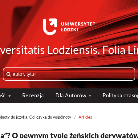
versitatis Lodziensis. Folia Li
ość
Recenzja
Dla Autorów
Polityka czas
lnoty do języka. Od języka do wspólnoty
/
Articles
ra”? O pewnym typie żeńskich derywató