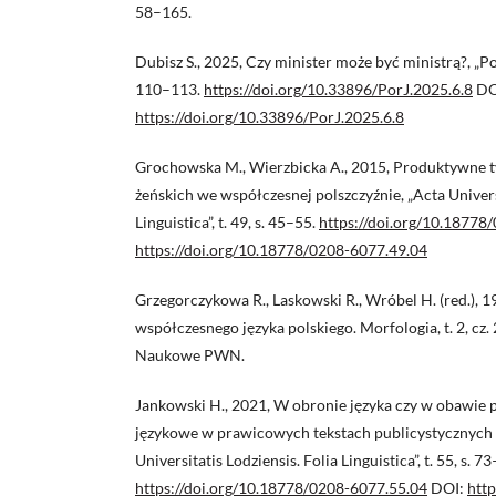
58–165.
Dubisz S., 2025, Czy minister może być ministrą?, „Por
110–113.
https://doi.org/10.33896/PorJ.2025.6.8
DO
https://doi.org/10.33896/PorJ.2025.6.8
Grochowska M., Wierzbicka A., 2015, Produktywne 
żeńskich we współczesnej polszczyźnie, „Acta Universi
Linguistica”, t. 49, s. 45–55.
https://doi.org/10.18778
https://doi.org/10.18778/0208-6077.49.04
Grzegorczykowa R., Laskowski R., Wróbel H. (red.), 
współczesnego języka polskiego. Morfologia, t. 2, c
Naukowe PWN.
Jankowski H., 2021, W obronie języka czy w obawie 
językowe w prawicowych tekstach publicystycznych 
Universitatis Lodziensis. Folia Linguistica”, t. 55, s. 7
https://doi.org/10.18778/0208-6077.55.04
DOI:
http