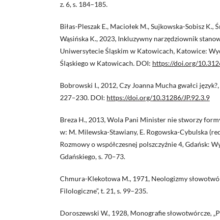
z. 6, s. 184–185.
Biłas-Pleszak E., Maciołek M., Sujkowska-Sobisz K., Ś
Wąsińska K., 2023, Inkluzywny narzędziownik stanow
Uniwersytecie Śląskim w Katowicach, Katowice: W
Śląskiego w Katowicach. DOI:
https://doi.org/10.3
Bobrowski I., 2012, Czy Joanna Mucha gwałci język?, „Jęz
227–230. DOI:
https://doi.org/10.31286/JP.92.3.9
Breza H., 2013, Wola Pani Minister nie stworzy form
w: M. Milewska-Stawiany, E. Rogowska-Cybulska (red
Rozmowy o współczesnej polszczyźnie 4, Gdańsk: 
Gdańskiego, s. 70–73.
Chmura-Klekotowa M., 1971, Neologizmy słowotwór
Filologiczne”, t. 21, s. 99–235.
Doroszewski W., 1928, Monografie słowotwórcze, „Prac