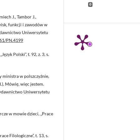
0
miech J., Tambor J.,
isk, funkcji i zawodów w
ydawnictwo Uniwersytetu
1261/PN.4199
yk Polski”, t. 92, z. 3, s.
y ministra w polszczyźnie,
.), Mówię, więc jestem.
Wydawnictwo Uniwersytetu
cze w mowie dzieci, „Prace
e Filologiczne”, t. 13, s.