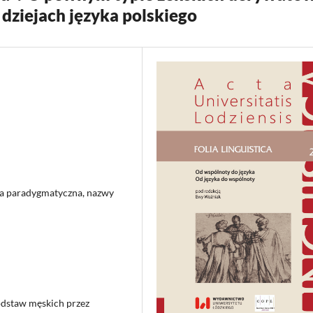
dziejach języka polskiego
cja paradygmatyczna, nazwy
odstaw męskich przez