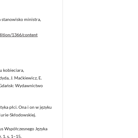
a stanowisko ministra,
edition/1366/content
u kobieciara,
yda, J. Maćkiewicz, E.
, Gdańsk: Wydawnictwo
yka płci. Ona i on w języku
urie-Skłodowskiej.
rpus Współczesnego Języka
 1, s. 1–15.