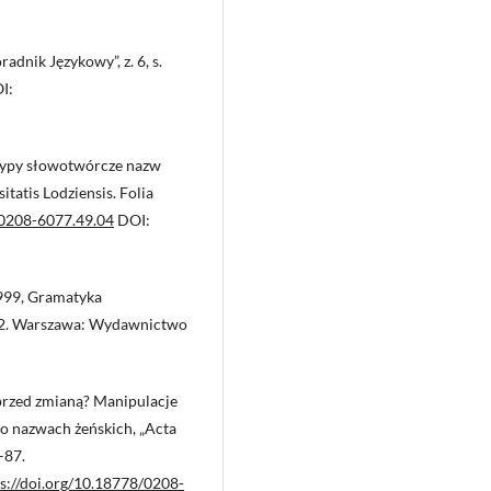
adnik Językowy”, z. 6, s.
I:
typy słowotwórcze nazw
tatis Lodziensis. Folia
/0208-6077.49.04
DOI:
1999, Gramatyka
z. 2. Warszawa: Wydawnictwo
przed zmianą? Manipulacje
o nazwach żeńskich, „Acta
3–87.
s://doi.org/10.18778/0208-