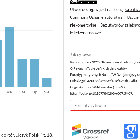
Utwór dostępny jest na licencji
Creativ
Commons Uznanie autorstwa – Użycie
niekomercyjne – Bez utworów zależnyc
Międzynarodowe
.
Jak cytować
Woźniak, Ewa. 2025. “Komu przeszkadzała „ma
O Pewnym Typie żeńskich derywatów
Paradygmatycznych Na „-a” W Dziejach język
Polskiego”.
Acta Universitatis Lodziensis. Folia
Linguistica
, no. 59 (November): 85-100.
https://doi.org/10.18778/0208-6077.59.07
.
Formaty cytowań
októr, „Język Polski”, t. 18,