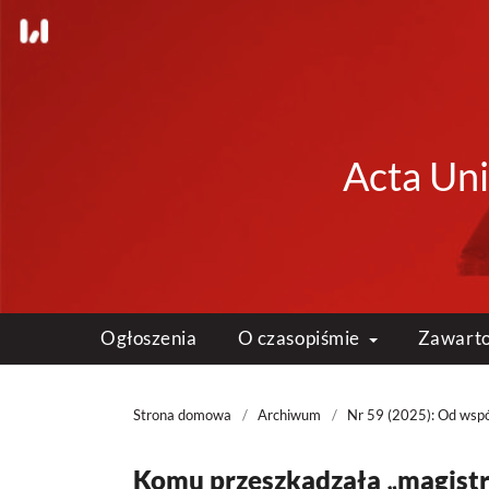
Acta Uni
Ogłoszenia
O czasopiśmie
Zawart
Strona domowa
/
Archiwum
/
Nr 59 (2025): Od wspó
Komu przeszkadzała „magist