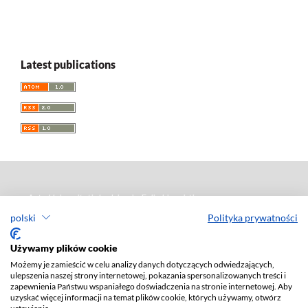
Latest publications
Acta Universitatis Lodziensis. Folia Linguistica
polski
Polityka prywatności
Rocznik naukowy
ISSN: 0208-6077
Używamy plików cookie
e-ISSN: 2450-0119
Możemy je zamieścić w celu analizy danych dotyczących odwiedzających,
Redaktor naczelny: Ewa Szkudlarek-Śmiechowicz
ulepszenia naszej strony internetowej, pokazania spersonalizowanych treści i
zapewnienia Państwu wspaniałego doświadczenia na stronie internetowej. Aby
uzyskać więcej informacji na temat plików cookie, których używamy, otwórz
Wydawca
: Wydawnictwo Uniwersytetu Łódzkiego (
www
)