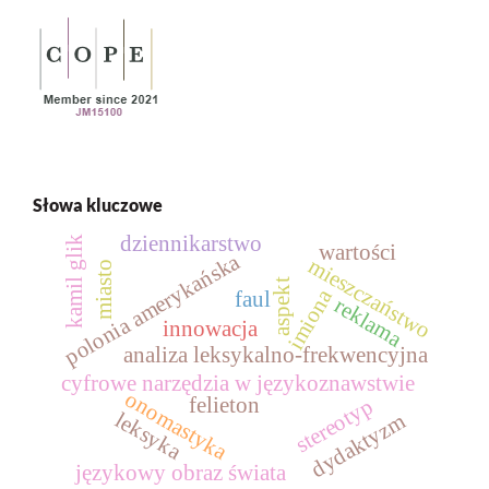
Słowa kluczowe
dziennikarstwo
kamil glik
wartości
polonia amerykańska
mieszczaństwo
miasto
aspekt
imiona
faul
reklama
innowacja
analiza leksykalno-frekwencyjna
cyfrowe narzędzia w językoznawstwie
onomastyka
felieton
stereotyp
leksyka
dydaktyzm
językowy obraz świata