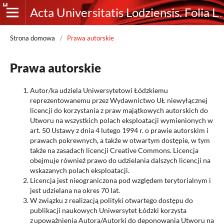
Acta Universitatis Lodziensis. Folia Linguistica
Strona domowa
/
Prawa autorskie
Prawa autorskie
Autor/ka udziela Uniwersytetowi Łódzkiemu
reprezentowanemu przez Wydawnictwo UŁ niewyłącznej
licencji do korzystania z praw majątkowych autorskich do
Utworu na wszystkich polach eksploatacji wymienionych w
art. 50 Ustawy z dnia 4 lutego 1994 r. o prawie autorskim i
prawach pokrewnych, a także w otwartym dostępie, w tym
także na zasadach licencji Creative Commons. Licencja
obejmuje również prawo do udzielania dalszych licencji na
wskazanych polach eksploatacji.
Licencja jest nieograniczona pod względem terytorialnym i
jest udzielana na okres 70 lat.
W związku z realizacją polityki otwartego dostępu do
publikacji naukowych Uniwersytet Łódzki korzysta
z upoważnienia Autora/Autorki do deponowania Utworu na