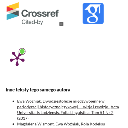
0
Inne teksty tego samego autora
Ewa Woźniak,
Dwudziestolecie międzywojenne w
periodyzacji historycznojęzykowej — wizje i rewizje
,
Acta
Universitatis Lodziensis. Folia Linguistica: Tom 51 Nr 2
(2017)
Magdalena Wismont, Ewa Woźniak,
Rola Kodeksu