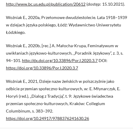
http://www.bc.us.edu.pl/publication/20612
(dostęp: 15.10.2021).
Woźniak E., 2020a, Przełomowe dwudziestolecie. Lata 1918–1939
w dziejach języka polskiego, Łódź: Wydawnictwo Uniwersytetu
Łódzkiego.
Woźniak E., 2020b, [rec.] A. Małocha-Krupa, Feminatywum w
uwikłaniach językowo-kulturowych, „Poradnik Językowy”, z. 3, s.
94–101.
http://dx.doi.org/10.33896/PorJ.2020.3.7
DOI:
https://doi.org/10.33896/PorJ.2020.3.7
Woźniak E., 2021, Dzieje nazw żeńskich w polszczyźnie jako
odbicie przemian społeczno-kulturowych, w: E. Młynarczyk, E.
Horyń (red.), „Dialog z Tradycją”, t. 9: Językowe świadectwa
przemian społeczno-kulturowych, Kraków: Collegium
Columbinum, s. 383–392.
https://doi.org/10.24917/9788376241630.26