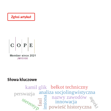
Zgłoś artykuł
Słowa kluczowe
bełkot techniczny
kamil glik
analiza socjolingwistyczna
perswazja
nazwy zawodów
imiona
aspekt
stereotyp
faul
innowacja
powieść historyczna