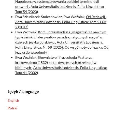
Napoleona w systematyzowaniu polskiej terminologii
prawnej
,
Acta Universitatis Lodziensis. Folia Linguistica:
Tom 54 (2020)
Ewa Szkudlarek-Śmiechowicz, Ewa Woźniak,
Od Redakcji
,
Acta Universitatis Lodziensis. Folia Linguistica: Tom 51 Nr
2 (2017)
Ewa Woźniak,
Komu przeszkadzała „magistra”? O pewnym
typie żeńskich derywatów paradygmatycznych na „-a” w
dziejach języka polskiego
,
Acta Universitatis Lodziensis.
Folia Linguistica: Nr 59 (2025): Od wspólnoty do języka. Od
języka do wspólnoty
Ewa Woźniak,
Słownictwo i frazeologia Psałterza
krakowskiego (1532) na tle ówczesnych przekładów
biblijnych
,
Acta Universitatis Lodziensis. Folia Linguistica:
Tom 41 (2002)
Język / Language
English
Polski