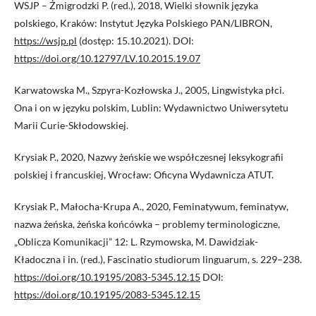
WSJP – Żmigrodzki P. (red.), 2018, Wielki słownik języka
polskiego, Kraków: Instytut Języka Polskiego PAN/LIBRON,
https://wsjp.pl
(dostęp: 15.10.2021). DOI:
https://doi.org/10.12797/LV.10.2015.19.07
Karwatowska M., Szpyra-Kozłowska J., 2005, Lingwistyka płci.
Ona i on w języku polskim, Lublin: Wydawnictwo Uniwersytetu
Marii Curie-Skłodowskiej.
Krysiak P., 2020, Nazwy żeńskie we współczesnej leksykografii
polskiej i francuskiej, Wrocław: Oficyna Wydawnicza ATUT.
Krysiak P., Małocha-Krupa A., 2020, Feminatywum, feminatyw,
nazwa żeńska, żeńska końcówka – problemy terminologiczne,
„Oblicza Komunikacji” 12: L. Rzymowska, M. Dawidziak-
Kładoczna i in. (red.), Fascinatio studiorum linguarum, s. 229–238.
https://doi.org/10.19195/2083-5345.12.15
DOI:
https://doi.org/10.19195/2083-5345.12.15