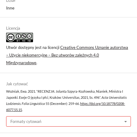
Dział
Inne
Licencja
Utwór dostępny jest na licencji
Creative Commons Uznanie autorstwa
– Użycie niekomercyjne – Bez utworów zależnych 4.0
Międzynarodowe
.
Jak cytować
Woźniak, Ewa. 2021. “RECENZJA: Jolanta Szpyra-Kozłowska, Nianiek, Ministra I
Japonki. Eseje O języku I płci, Kraków: Universitas, 2021, Ss. 496”.
Acta Universitatis
Lodziensis. Folia Linguistica
55 (December): 259-66.
https://doi.org/10.18778/0208-
6077.55.15
.
Formaty cytowań