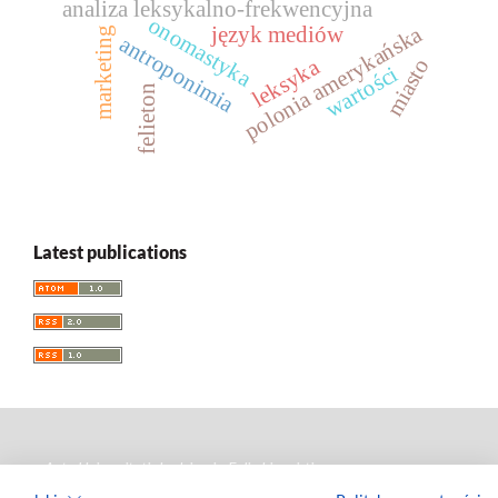
analiza leksykalno-frekwencyjna
onomastyka
polonia amerykańska
język mediów
marketing
antroponimia
leksyka
miasto
wartości
felieton
Latest publications
Acta Universitatis Lodziensis. Folia Linguistica