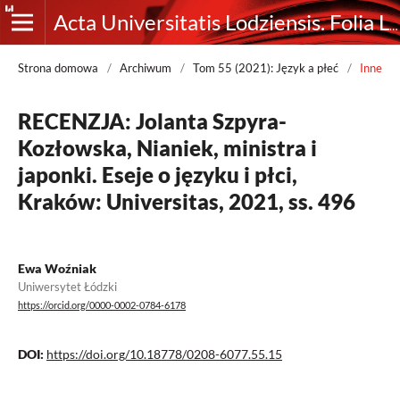
Acta Universitatis Lodziensis. Folia Linguistica
Strona domowa
/
Archiwum
/
Tom 55 (2021): Język a płeć
/
Inne
RECENZJA: Jolanta Szpyra-
Kozłowska, Nianiek, ministra i
japonki. Eseje o języku i płci,
Kraków: Universitas, 2021, ss. 496
Ewa Woźniak
Uniwersytet Łódzki
https://orcid.org/0000-0002-0784-6178
DOI:
https://doi.org/10.18778/0208-6077.55.15