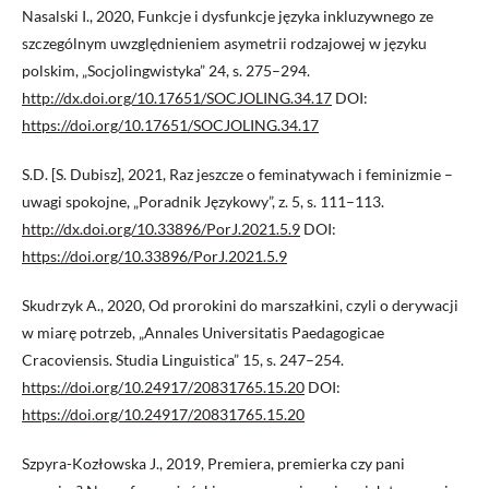
Nasalski I., 2020, Funkcje i dysfunkcje języka inkluzywnego ze
szczególnym uwzględnieniem asymetrii rodzajowej w języku
polskim, „Socjolingwistyka” 24, s. 275–294.
http://dx.doi.org/10.17651/SOCJOLING.34.17
DOI:
https://doi.org/10.17651/SOCJOLING.34.17
S.D. [S. Dubisz], 2021, Raz jeszcze o feminatywach i feminizmie –
uwagi spokojne, „Poradnik Językowy”, z. 5, s. 111–113.
http://dx.doi.org/10.33896/PorJ.2021.5.9
DOI:
https://doi.org/10.33896/PorJ.2021.5.9
Skudrzyk A., 2020, Od prorokini do marszałkini, czyli o derywacji
w miarę potrzeb, „Annales Universitatis Paedagogicae
Cracoviensis. Studia Linguistica” 15, s. 247–254.
https://doi.org/10.24917/20831765.15.20
DOI:
https://doi.org/10.24917/20831765.15.20
Szpyra-Kozłowska J., 2019, Premiera, premierka czy pani