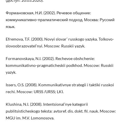
(доступ: 20.03.2020).
Формановская, Н.И. (2002). Речевое общение:
коммуникативно-прагматический подход. Москва: Русский
язык.
Efremova, T.F. (2000). Novyi slovar’ russkogo yazyka. Tolkovo-
slovoobrazovatel’nyi. Moscow: Russkii yazyk.
Formanovskaya, N.I. (2002). Rechevoe obshchenie:
kommunikativno-pragmaticheskii podkhod. Moscow: Russkii
yazyk.
Issers, O.S. (2008). Kommunikativnye strategii i taktiki russkoi
rechi. Moscow: URSS /URSS; LKI.
Klushina, N.I. (2008). Intentsional’nye kategorii
publitsisticheskogo teksta: avtoref. dis. dokt. fil. nauk. Moscow:
MGU im. M.V. Lomonosova.