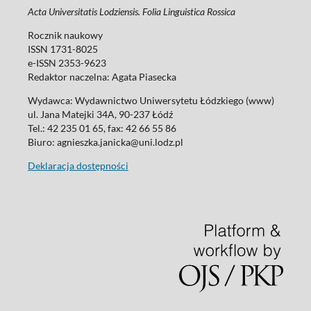
Acta Universitatis Lodziensis. Folia Linguistica Rossica
Rocznik naukowy
ISSN 1731-8025
e-ISSN 2353-9623
Redaktor naczelna: Agata Piasecka
Wydawca: Wydawnictwo Uniwersytetu Łódzkiego (www)
ul. Jana Matejki 34A, 90-237 Łódź
Tel.: 42 235 01 65, fax: 42 66 55 86
Biuro: agnieszka.janicka@uni.lodz.pl
Deklaracja dostępności