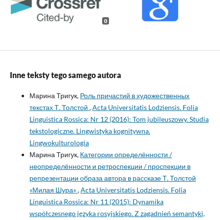
0
Inne teksty tego samego autora
Марина Тригук,
Роль причастий в художественных
текстах Т. Толстой
,
Acta Universitatis Lodziensis. Folia
Linguistica Rossica: Nr 12 (2016): Tom jubileuszowy. Studia
tekstologiczne. Lingwistyka kognitywna.
Lingwokulturologia
Марина Тригук,
Категории определённости /
неопределённости и ретроспекции / проспекции в
репрезентации образа автора в рассказе Т. Толстой
«Милая Шура»
,
Acta Universitatis Lodziensis. Folia
Linguistica Rossica: Nr 11 (2015): Dynamika
współczesnego języka rosyjskiego. Z zagadnień semantyki,