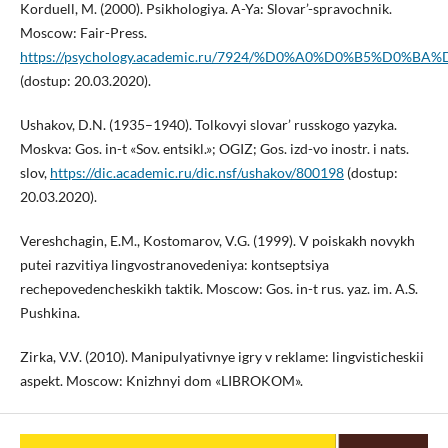
Korduell, M. (2000). Psikhologiya. A-Ya: Slovar’-spravochnik.
Moscow: Fair-Press.
https://psychology.academic.ru/7924/%D0%A0%D0%B5%D0
(dostup: 20.03.2020).
Ushakov, D.N. (1935–1940). Tolkovyi slovar’ russkogo yazyka.
Moskva: Gos. in-t «Sov. entsikl.»; OGIZ; Gos. izd-vo inostr. i nats.
slov,
https://dic.academic.ru/dic.nsf/ushakov/800198
(dostup:
20.03.2020).
Vereshchagin, E.M., Kostomarov, V.G. (1999). V poiskakh novykh
putei razvitiya lingvostranovedeniya: kontseptsiya
rechepovedencheskikh taktik. Moscow: Gos. in-t rus. yaz. im. A.S.
Pushkina.
Zirka, V.V. (2010). Manipulyativnye igry v reklame: lingvisticheskii
aspekt. Moscow: Knizhnyi dom «LIBROKOM».