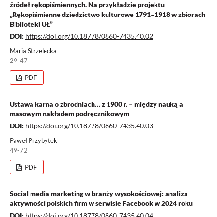
źródeł rękopiśmiennych. Na przykładzie projektu
„Rękopiśmienne dziedzictwo kulturowe 1791–1918 w zbiorach
Biblioteki UŁ”
DOI:
https://doi.org/10.18778/0860-7435.40.02
Maria Strzelecka
29-47
PDF
Ustawa karna o zbrodniach… z 1900 r. – między nauką a
masowym nakładem podręcznikowym
DOI:
https://doi.org/10.18778/0860-7435.40.03
Paweł Przybytek
49-72
PDF
Social media marketing w branży wysokościowej: analiza
aktywności polskich firm w serwisie Facebook w 2024 roku
DOI:
https://doi.org/10.18778/0860-7435.40.04