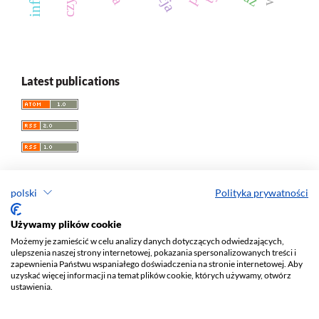
Latest publications
polski
Polityka prywatności
Acta Universitatis Lodziensis. Folia Librorum
Używamy plików cookie
Możemy je zamieścić w celu analizy danych dotyczących odwiedzających,
ISSN: 0860
-7435
ulepszenia naszej strony internetowej, pokazania spersonalizowanych treści i
e-ISSN: 2450-1336
zapewnienia Państwu wspaniałego doświadczenia na stronie internetowej. Aby
uzyskać więcej informacji na temat plików cookie, których używamy, otwórz
Wydawca: Wydawnictwo Uniwersytetu Łódzkiego (
www
)
ustawienia.
ul. Jana Matejki 34A, 90-237 Łódź
Tel.: 42 235 01 65, fax: 42 66 55 86