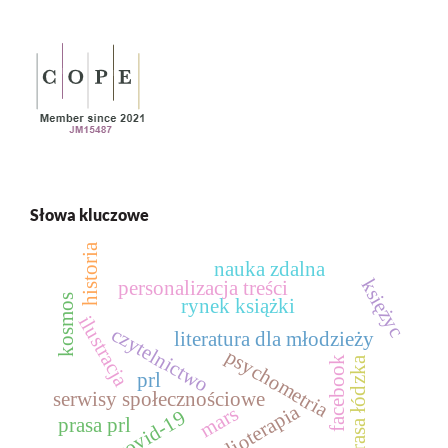
Słowa kluczowe
historia
nauka zdalna
księżyc
personalizacja treści
kosmos
rynek książki
ilustracja
czytelnictwo
literatura dla młodzieży
psychometria
facebook
prasa łódzka
prl
serwisy społecznościowe
biblioterapia
mars
covid-19
prasa prl