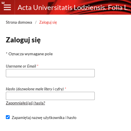
Acta Universitatis Lodziensis. Folia Librorum
Strona domowa
/
Zaloguj się
Zaloguj się
* Oznacza wymagane pole
Username or Email
*
Hasło (dozwolone małe litery i cyfry)
*
Zapomniałeś(aś) hasła?
Zapamiętaj nazwę użytkownika i hasło