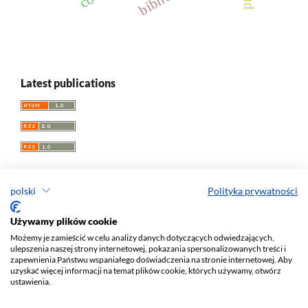
Latest publications
polski
Polityka prywatności
Acta Universitatis Lodziensis. Folia Librorum
Używamy plików cookie
Możemy je zamieścić w celu analizy danych dotyczących odwiedzających,
ISSN: 0860
-7435
ulepszenia naszej strony internetowej, pokazania spersonalizowanych treści i
e-ISSN: 2450-1336
zapewnienia Państwu wspaniałego doświadczenia na stronie internetowej. Aby
uzyskać więcej informacji na temat plików cookie, których używamy, otwórz
Wydawca: Wydawnictwo Uniwersytetu Łódzkiego (
www
)
ustawienia.
ul. Jana Matejki 34A, 90-237 Łódź
Tel.: 42 235 01 65, fax: 42 66 55 86