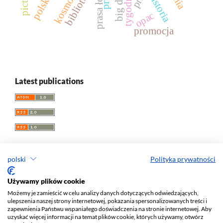
prasa łódzka
biblioteki
big data
historia
kosmos
opac
promocja
Latest publications
polski
Polityka prywatności
Acta Universitatis Lodziensis. Folia Librorum
Używamy plików cookie
Możemy je zamieścić w celu analizy danych dotyczących odwiedzających,
ISSN: 0860
-7435
ulepszenia naszej strony internetowej, pokazania spersonalizowanych treści i
e-ISSN: 2450-1336
zapewnienia Państwu wspaniałego doświadczenia na stronie internetowej. Aby
uzyskać więcej informacji na temat plików cookie, których używamy, otwórz
Wydawca: Wydawnictwo Uniwersytetu Łódzkiego (
www
)