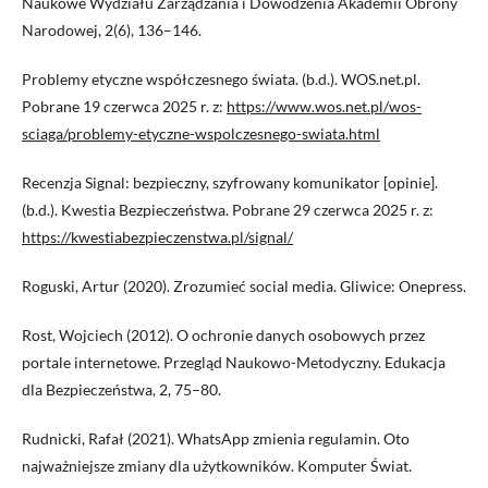
Naukowe Wydziału Zarządzania i Dowodzenia Akademii Obrony
Narodowej, 2(6), 136–146.
Problemy etyczne współczesnego świata. (b.d.). WOS.net.pl.
Pobrane 19 czerwca 2025 r. z:
https://www.wos.net.pl/wos-
sciaga/problemy-etyczne-wspolczesnego-swiata.html
Recenzja Signal: bezpieczny, szyfrowany komunikator [opinie].
(b.d.). Kwestia Bezpieczeństwa. Pobrane 29 czerwca 2025 r. z:
https://kwestiabezpieczenstwa.pl/signal/
Roguski, Artur (2020). Zrozumieć social media. Gliwice: Onepress.
Rost, Wojciech (2012). O ochronie danych osobowych przez
portale internetowe. Przegląd Naukowo-Metodyczny. Edukacja
dla Bezpieczeństwa, 2, 75–80.
Rudnicki, Rafał (2021). WhatsApp zmienia regulamin. Oto
najważniejsze zmiany dla użytkowników. Komputer Świat.