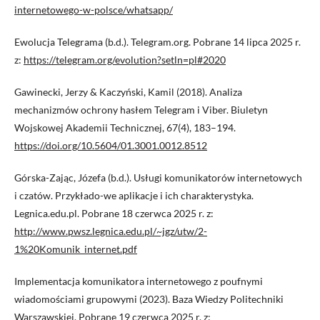
internetowego-w-polsce/whatsapp/
Ewolucja Telegrama (b.d.). Telegram.org. Pobrane 14 lipca 2025 r.
z:
https://telegram.org/evolution?setln=pl#2020
Gawinecki, Jerzy & Kaczyński, Kamil (2018). Analiza
mechanizmów ochrony hasłem Telegram i Viber. Biuletyn
Wojskowej Akademii Technicznej, 67(4), 183–194.
https://doi.org/10.5604/01.3001.0012.8512
Górska-Zając, Józefa (b.d.). Usługi komunikatorów internetowych
i czatów. Przykłado-we aplikacje i ich charakterystyka.
Legnica.edu.pl. Pobrane 18 czerwca 2025 r. z:
http://www.pwsz.legnica.edu.pl/~jgz/utw/2-
1%20Komunik_internet.pdf
Implementacja komunikatora internetowego z poufnymi
wiadomościami grupowymi (2023). Baza Wiedzy Politechniki
Warszawskiej. Pobrane 19 czerwca 2025 r. z: