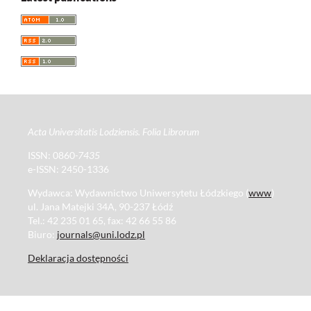
Acta Universitatis Lodziensis. Folia Librorum
ISSN: 0860
-7435
e-ISSN: 2450-1336
Wydawca: Wydawnictwo Uniwersytetu Łódzkiego (
www
)
ul. Jana Matejki 34A, 90-237 Łódź
Tel.: 42 235 01 65, fax: 42 66 55 86
Biuro:
journals@uni.lodz.pl
Deklaracja dostępności