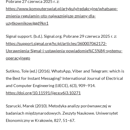
Pobrane 27 czerwca 2025 r. z:
https://www.komputerswiat.pl/artykuly/redakcyjne/whatsapp-
zmienia-regulamin-oto-najwazniejsze-zmiany-dla-
uzytkownikow/ggd9kn1
Signal support. (b.d.). Signal.org. Pobrane 29 czerwca 2025 r. z:
https://support.signal.org/hc/pl/articles/360007062172-
Uprawnienia-Signal-i-ustawienia-powiadomie%C5%84-systemu-
operacyjnego
Sutikno, Tole (ed.) (2016). WhatsApp, Viber and Telegram: which is
the Best for Instant Messaging? International Journal of Electrical
and Computer Engineering (IJECE), 6(3), 909–914.
https://doi.org/10.11591/ijece.v6i3.10271
Szarucki, Marek (2010). Metodyka analizy porównawczej w
badaniach międzynarodowych. Zeszyty Naukowe. Uniwersytet
Ekonomiczny w Krakowie, 827, 51–67.