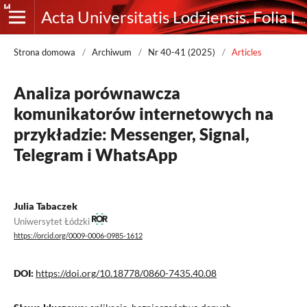
Acta Universitatis Lodziensis. Folia Librorum
Strona domowa
/
Archiwum
/
Nr 40-41 (2025)
/
Articles
Analiza porównawcza
komunikatorów internetowych na
przykładzie: Messenger, Signal,
Telegram i WhatsApp
Julia Tabaczek
Uniwersytet Łódzki
https://orcid.org/0009-0006-0985-1612
DOI:
https://doi.org/10.18778/0860-7435.40.08