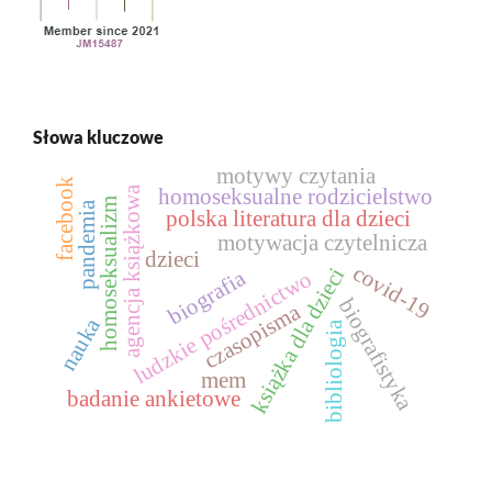
Słowa kluczowe
motywy czytania
facebook
agencja książkowa
homoseksualne rodzicielstwo
homoseksualizm
pandemia
polska literatura dla dzieci
motywacja czytelnicza
dzieci
covid-19
książka dla dzieci
biografia
ludzkie pośrednictwo
biografistyka
czasopisma
nauka
bibliologia
mem
badanie ankietowe