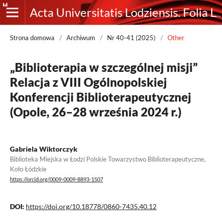
Acta Universitatis Lodziensis. Folia Librorum
Strona domowa
/
Archiwum
/
Nr 40-41 (2025)
/
Other
„Biblioterapia w szczególnej misji”
Relacja z VIII Ogólnopolskiej
Konferencji Biblioterapeutycznej
(Opole, 26–28 września 2024 r.)
Gabriela Wiktorczyk
Biblioteka Miejska w Łodzi Polskie Towarzystwo Biblioterapeutyczne,
Koło Łódzkie
https://orcid.org/0009-0009-8893-1507
DOI:
https://doi.org/10.18778/0860-7435.40.12