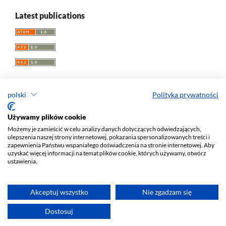
Latest publications
polski
Polityka prywatności
Acta Universitatis Lodziensis. Folia Librorum
Używamy plików cookie
Możemy je zamieścić w celu analizy danych dotyczących odwiedzających,
ISSN: 0860
-7435
ulepszenia naszej strony internetowej, pokazania spersonalizowanych treści i
e-ISSN: 2450-1336
zapewnienia Państwu wspaniałego doświadczenia na stronie internetowej. Aby
uzyskać więcej informacji na temat plików cookie, których używamy, otwórz
Wydawca: Wydawnictwo Uniwersytetu Łódzkiego (
www
)
ustawienia.
ul. Jana Matejki 34A, 90-237 Łódź
Tel.: 42 235 01 65, fax: 42 66 55 86
Biuro:
journals@uni.lodz.pl
Akceptuj wszystko
Nie zgadzam się
Deklaracja dostępności
Dostosuj