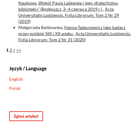
Naukowa „Wokół Paula Ladewiga i jego «Katechizmu
biblioteki»” (Bydgoszcz, 3–4 czerwca 2019 r.)
,
Acta
Universitatis Lodziensis. Folia Librorum: Tom 2 Nr 29
(2019)
Małgorzata Bańkowska,
Hanna Tadeusiewicz jako badacz
prasy polskiej XIX i XX wieku
,
Acta Universitatis Lodziensis.
Folia Librorum: Tom 2 Nr 31 (2020)
1
2
>
>>
Język / Language
English
Polski
Zgłoś artykuł