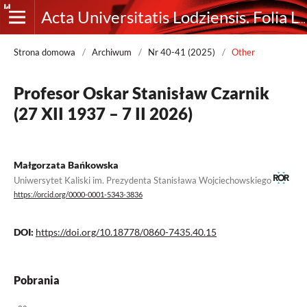
Acta Universitatis Lodziensis. Folia Librorum
Strona domowa
/
Archiwum
/
Nr 40-41 (2025)
/
Other
Profesor Oskar Stanisław Czarnik
(27 XII 1937 – 7 II 2026)
Małgorzata Bańkowska
Uniwersytet Kaliski im. Prezydenta Stanisława Wojciechowskiego
https://orcid.org/0000-0001-5343-3836
DOI:
https://doi.org/10.18778/0860-7435.40.15
Pobrania