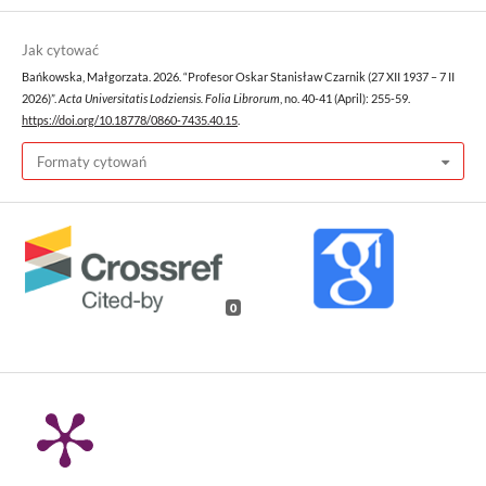
Jak cytować
Bańkowska, Małgorzata. 2026. “Profesor Oskar Stanisław Czarnik (27 XII 1937 – 7 II
2026)”.
Acta Universitatis Lodziensis. Folia Librorum
, no. 40-41 (April): 255-59.
https://doi.org/10.18778/0860-7435.40.15
.
Formaty cytowań
0