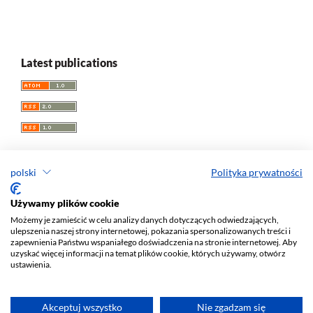
Latest publications
polski
Polityka prywatności
Acta Universitatis Lodziensis. Folia Librorum
Używamy plików cookie
Możemy je zamieścić w celu analizy danych dotyczących odwiedzających,
ISSN: 0860
-7435
ulepszenia naszej strony internetowej, pokazania spersonalizowanych treści i
e-ISSN: 2450-1336
zapewnienia Państwu wspaniałego doświadczenia na stronie internetowej. Aby
uzyskać więcej informacji na temat plików cookie, których używamy, otwórz
Wydawca: Wydawnictwo Uniwersytetu Łódzkiego (
www
)
ustawienia.
ul. Jana Matejki 34A, 90-237 Łódź
Tel.: 42 235 01 65, fax: 42 66 55 86
Biuro:
journals@uni.lodz.pl
Akceptuj wszystko
Nie zgadzam się