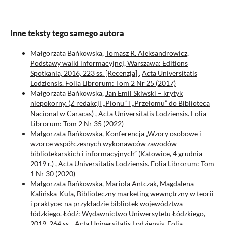
Inne teksty tego samego autora
Małgorzata Bańkowska,
Tomasz R. Aleksandrowicz,
Podstawy walki informacyjnej, Warszawa: Editions
Spotkania, 2016, 223 ss. [Recenzja]
,
Acta Universitatis
Lodziensis. Folia Librorum: Tom 2 Nr 25 (2017)
Małgorzata Bańkowska,
Jan Emil Skiwski – krytyk
niepokorny. (Z redakcji „Pionu” i „Przełomu” do Biblioteca
Nacional w Caracas)
,
Acta Universitatis Lodziensis. Folia
Librorum: Tom 2 Nr 35 (2022)
Małgorzata Bańkowska,
Konferencja „Wzory osobowe i
wzorce współczesnych wykonawców zawodów
bibliotekarskich i informacyjnych” (Katowice, 4 grudnia
2019 r.)
,
Acta Universitatis Lodziensis. Folia Librorum: Tom
1 Nr 30 (2020)
Małgorzata Bańkowska,
Mariola Antczak, Magdalena
Kalińska-Kula, Biblioteczny marketing wewnętrzny w teorii
i praktyce: na przykładzie bibliotek województwa
łódzkiego. Łódź: Wydawnictwo Uniwersytetu Łódzkiego,
2019. 264 ss.
,
Acta Universitatis Lodziensis. Folia