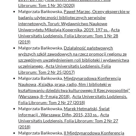
Librorum: Tom 1 Nr 30 (2020)
Małgorzata Bańkowska,
Paweł Marzec, Oceny eksperckie w
badaniu użyteczności bibliotecznych serwisów
internetowych. Toruń: Wydawnictwo Naukowe
Uniwersytetu Mikołaja Kopernika, 2019. 197 ss.
,
Acta
Universitatis Lodziensis. Folia Librorum: Tom 1 Nr 28
(2019)
Małgorzata Bańkowska,
Działalność państwowych
wyższych szkół zawodowych na rzecz promocji regionu ze
szczególnym uwzględnieniem roli biblioteki i wydawnictwa
uczelnianego
,
Acta Universitatis Lodziensis. Folia
Librorum: Tom 2 Nr 25 (2017)
Małgorzata Bańkowska,
Międzynarodowa Konferencja
Naukowa „Książka, prasa, radio, film i biblioteki w
kształtowaniu dziedzictwa kulturowego II Rzeczypospolitej”
(Warszawa, 8–9 maja 2018)
,
Acta Universitatis Lodziensis.
Folia Librorum: Tom 2 Nr 27 (2018)
Małgorzata Bańkowska,
Marek Hetmański, Świat
informacji . Warszawa: Difin, 2015, 233 ss.
,
Acta
Universitatis Lodziensis. Folia Librorum: Tom 2 Nr 27
(2018)
Małgorzata Bańkowska,
II Międzynarodowa Konferencja