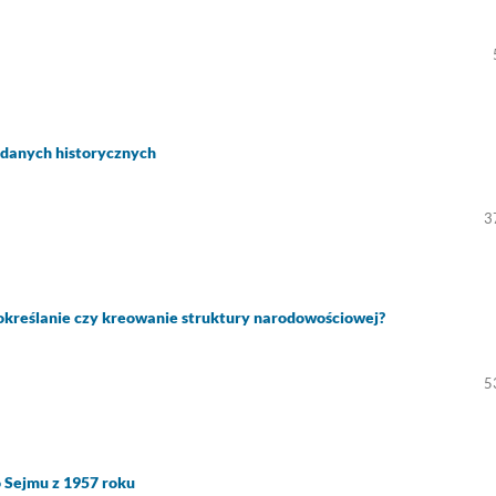
danych historycznych
3
określanie czy kreowanie struktury narodowościowej?
5
 Sejmu z 1957 roku