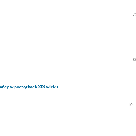
7
8
zkańcy w początkach XIX wieku
101