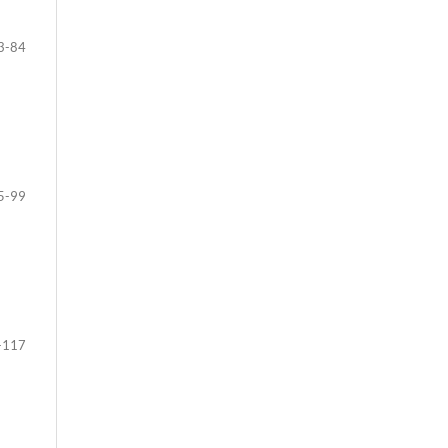
3-84
5-99
-117