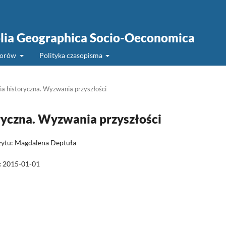
Folia Geographica Socio-Oeconomica
torów
Polityka czasopisma
ia historyczna. Wyzwania przyszłości
oryczna. Wyzwania przyszłości
zytu: Magdalena Deptuła
:
2015-01-01