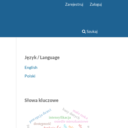
Zarejestruj
Zaloguj
Szukaj
Język / Language
English
Polski
Słowa kluczowe
bazy danych
percepcja dzieci
mała rzeka
intensyfikacja
osiedle mieszkaniowe
dostępność
funkcja