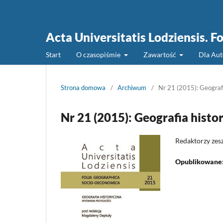
Acta Universitatis Lodziensis. 
Start
O czasopiśmie
Zawartość
Dla Au
Strona domowa
/
Archiwum
/
Nr 21 (2015): Geograf
Nr 21 (2015): Geografia hist
Redaktorzy zes
Opublikowane