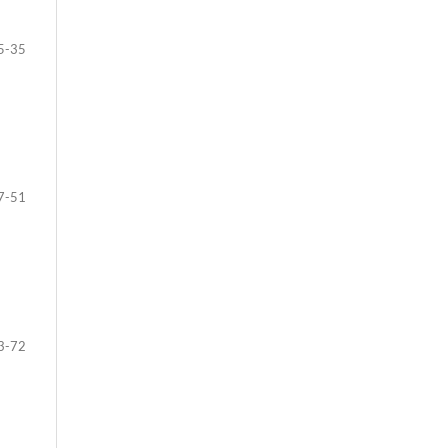
5-35
7-51
3-72