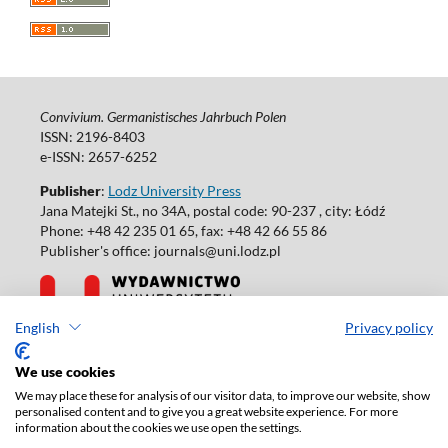
Convivium. Germanistisches Jahrbuch Polen
ISSN: 2196-8403
e-ISSN: 2657-6252
Publisher
:
Lodz University Press
Jana Matejki St., no 34A, postal code: 90-237 , city: Łódź
Phone: +48 42 235 01 65, fax: +48 42 66 55 86
Publisher's office: journals@uni.lodz.pl
English
Privacy policy
Accesibility declaration
We use cookies
We may place these for analysis of our visitor data, to improve our website, show
personalised content and to give you a great website experience. For more
information about the cookies we use open the settings.