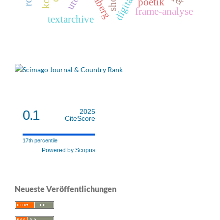
lemberg
poetik
frame-analyse
textarchive
0.1
2025
CiteScore
17th percentile
Powered by Scopus
Neueste Veröffentlichungen