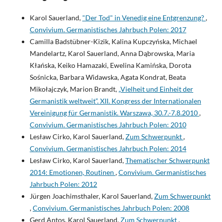
Karol Sauerland,
"Der Tod" in Venedig eine Entgrenzung?
,
Convivium. Germanistisches Jahrbuch Polen: 2017
Camilla Badstübner-Kizik, Kalina Kupczyńska, Michael
Mandelartz, Karol Sauerland, Anna Dąbrowska, Maria
Kłańska, Keiko Hamazaki, Ewelina Kamińska, Dorota
Sośnicka, Barbara Widawska, Agata Kondrat, Beata
Mikołajczyk, Marion Brandt,
„Vielheit und Einheit der
Germanistik weltweit“. XII. Kongress der Internationalen
Vereinigung für Germanistik. Warszawa, 30.7.-7.8.2010
,
Convivium. Germanistisches Jahrbuch Polen: 2010
Lesław Cirko, Karol Sauerland,
Zum Schwerpunkt
,
Convivium. Germanistisches Jahrbuch Polen: 2014
Lesław Cirko, Karol Sauerland,
Thematischer Schwerpunkt
2014: Emotionen, Routinen
,
Convivium. Germanistisches
Jahrbuch Polen: 2012
Jürgen Joachimsthaler, Karol Sauerland,
Zum Schwerpunkt
,
Convivium. Germanistisches Jahrbuch Polen: 2008
Gerd Antos, Karol Sauerland,
Zum Schwerpunkt
,