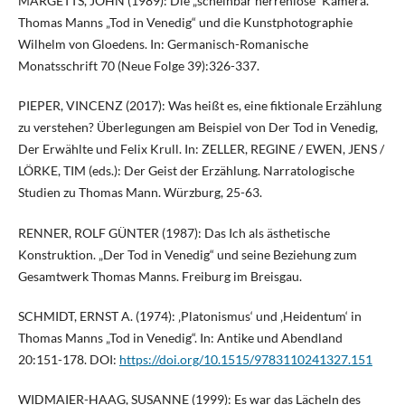
MARGETTS, JOHN (1989): Die „scheinbar herrenlose“ Kamera.
Thomas Manns „Tod in Venedig“ und die Kunstphotographie
Wilhelm von Gloedens. In: Germanisch-Romanische
Monatsschrift 70 (Neue Folge 39):326-337.
PIEPER, VINCENZ (2017): Was heißt es, eine fiktionale Erzählung
zu verstehen? Überlegungen am Beispiel von Der Tod in Venedig,
Der Erwählte und Felix Krull. In: ZELLER, REGINE / EWEN, JENS /
LÖRKE, TIM (eds.): Der Geist der Erzählung. Narratologische
Studien zu Thomas Mann. Würzburg, 25-63.
RENNER, ROLF GÜNTER (1987): Das Ich als ästhetische
Konstruktion. „Der Tod in Venedig“ und seine Beziehung zum
Gesamtwerk Thomas Manns. Freiburg im Breisgau.
SCHMIDT, ERNST A. (1974): ‚Platonismus‘ und ‚Heidentum‘ in
Thomas Manns „Tod in Venedig“. In: Antike und Abendland
20:151-178. DOI:
https://doi.org/10.1515/9783110241327.151
WIDMAIER-HAAG, SUSANNE (1999): Es war das Lächeln des