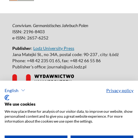
Convivium. Germanistisches Jahrbuch Polen
ISSN: 2196-8403
e-ISSN: 2657-6252
Publisher
:
Lodz University Press
Jana Matejki St., no 34A, postal code: 90-237 , city: Łódź
Phone: +48 42 235 01 65, fax: +48 42 66 55 86
Publisher's office: journals@uni.lodz.pl
English
Privacy policy
Accesibility declaration
We use cookies
We may place these for analysis of our visitor data, to improve our website, show
personalised content and to give you a great website experience. For more
information about the cookies we use open the settings.