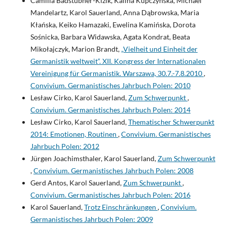
Camilla Badstübner-Kizik, Kalina Kupczyńska, Michael
Mandelartz, Karol Sauerland, Anna Dąbrowska, Maria
Kłańska, Keiko Hamazaki, Ewelina Kamińska, Dorota
Sośnicka, Barbara Widawska, Agata Kondrat, Beata
Mikołajczyk, Marion Brandt,
„Vielheit und Einheit der
Germanistik weltweit“. XII. Kongress der Internationalen
Vereinigung für Germanistik. Warszawa, 30.7.-7.8.2010
,
Convivium. Germanistisches Jahrbuch Polen: 2010
Lesław Cirko, Karol Sauerland,
Zum Schwerpunkt
,
Convivium. Germanistisches Jahrbuch Polen: 2014
Lesław Cirko, Karol Sauerland,
Thematischer Schwerpunkt
2014: Emotionen, Routinen
,
Convivium. Germanistisches
Jahrbuch Polen: 2012
Jürgen Joachimsthaler, Karol Sauerland,
Zum Schwerpunkt
,
Convivium. Germanistisches Jahrbuch Polen: 2008
Gerd Antos, Karol Sauerland,
Zum Schwerpunkt
,
Convivium. Germanistisches Jahrbuch Polen: 2016
Karol Sauerland,
Trotz Einschränkungen
,
Convivium.
Germanistisches Jahrbuch Polen: 2009