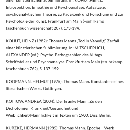
einer künstlerischen Sublimierung. In: KOHUT,HEINZ:
Introspektion, Empathie und Psychoanalyse. Aufsätze zur
psychoanalytischen Theorie, zu Pädagogik und Forschung und zur
Psychologie der Kunst. Frankfurt am Main (=suhrkamp
taschenbuch wissenschaft 207), 173-194.
KOHUT, HEINZ (1982): Thomas Manns „Tod in Venedig“. Zerfall
einer künstlerischen Sublimierung. In: MITSCHERLICH,
ALEXANDER (ed.): Psycho-Pathographien des Alltags.
Schriftsteller und Psychoanalyse. Frankfurt am Main (=suhrkamp
taschenbuch 762), S. 137-159.
KOOPMANN, HELMUT (1975): Thomas Mann. Konstanten seines
literarischen Werks. Göttingen.
KOTTOW, ANDREA (2004): Der kranke Mann. Zu den
Dichotomien Krankheit/Gesundheit und
Weiblichkeit/Männlichkeit in Texten um 1900. Diss. Berlin.
KURZKE, HERMANN (1985): Thomas Mann. Epoche – Werk –