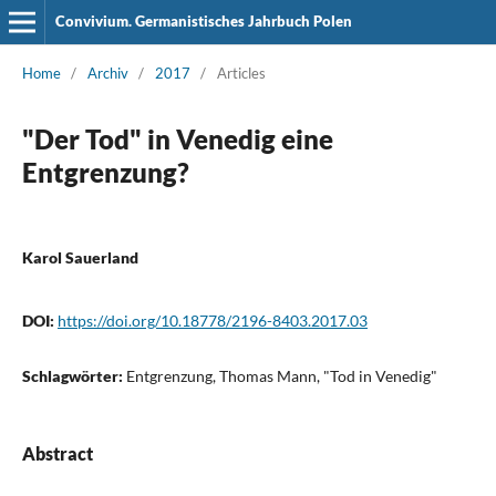
Convivium. Germanistisches Jahrbuch Polen
Home
/
Archiv
/
2017
/
Articles
"Der Tod" in Venedig eine
Entgrenzung?
Karol Sauerland
DOI:
https://doi.org/10.18778/2196-8403.2017.03
Schlagwörter:
Entgrenzung, Thomas Mann, "Tod in Venedig"
Abstract